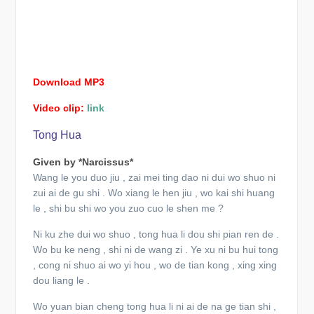
Download MP3
Video clip:
link
Tong Hua
Given by *Narcissus*
Wang le you duo jiu , zai mei ting dao ni dui wo shuo ni
zui ai de gu shi . Wo xiang le hen jiu , wo kai shi huang
le , shi bu shi wo you zuo cuo le shen me ?
Ni ku zhe dui wo shuo , tong hua li dou shi pian ren de .
Wo bu ke neng , shi ni de wang zi . Ye xu ni bu hui tong
, cong ni shuo ai wo yi hou , wo de tian kong , xing xing
dou liang le .
Wo yuan bian cheng tong hua li ni ai de na ge tian shi ,