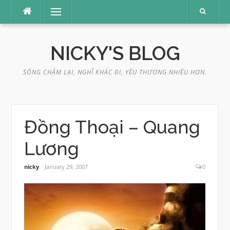
Skip
Menu
to
content
NICKY'S BLOG
SỐNG CHẬM LẠI, NGHĨ KHÁC ĐI, YÊU THƯƠNG NHIỀU HƠN.
Đồng Thoại – Quang
Lương
nicky
January 29, 2007
0