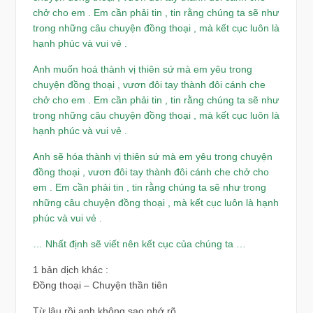
chở cho em . Em cần phải tin , tin rằng chúng ta sẽ như
trong những câu chuyện đồng thoại , mà kết cục luôn là
hạnh phúc và vui vẻ .
Anh muốn hoá thành vị thiên sứ mà em yêu trong
chuyện đồng thoại , vươn đôi tay thành đôi cánh che
chở cho em . Em cần phải tin , tin rằng chúng ta sẽ như
trong những câu chuyện đồng thoại , mà kết cục luôn là
hạnh phúc và vui vẻ .
Anh sẽ hóa thành vị thiên sứ mà em yêu trong chuyện
đồng thoại , vươn đôi tay thành đôi cánh che chở cho
em . Em cần phải tin , tin rằng chúng ta sẽ như trong
những câu chuyện đồng thoại , mà kết cục luôn là hạnh
phúc và vui vẻ .
… Nhất định sẽ viết nên kết cục của chúng ta …
1 bản dịch khác :
Đồng thoại – Chuyện thần tiên
Từ lâu rồi anh không sao nhớ rõ