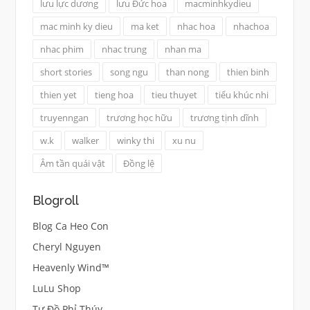
lưu lực dương
lưu Đức hoa
macminhkydieu
mac minh ky dieu
ma ket
nhac hoa
nhachoa
nhac phim
nhac trung
nhan ma
short stories
song ngu
than nong
thien binh
thien yet
tieng hoa
tieu thuyet
tiểu khúc nhi
truyenngan
trương học hữu
trương tịnh dĩnh
w.k
walker
winky thi
xu nu
Âm tần quái vật
Đồng lệ
Blogroll
Blog Ca Heo Con
Cheryl Nguyen
Heavenly Wind™
LuLu Shop
Tư Đồ Phỉ Thúy