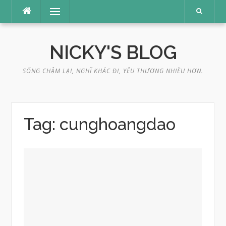
Skip
Menu
to
content
NICKY'S BLOG
SỐNG CHẬM LẠI, NGHĨ KHÁC ĐI, YÊU THƯƠNG NHIỀU HƠN.
Tag:
cunghoangdao