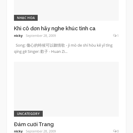
NHẠC HOA
Khi cô đơn hãy nghe khúc tình ca
nicky
September 28, 2009
1
Song: 傷心的時候可以聽情歌 - jì mò de shí hòu kě yǐ tīng
qíng gē Singer: 歡子 - Huan Zi...
UNCATEGORY
Đám cưới Trang
nicky
September 28, 2009
0