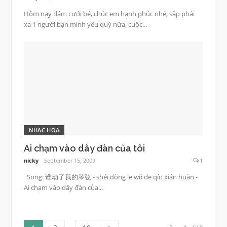
Hôm nay đám cưới bé, chúc em hạnh phúc nhé, sắp phải
xa 1 người bạn mình yêu quý nữa, cuộc...
NHẠC HOA
Ai chạm vào dây đàn của tôi
nicky
September 15, 2009
1
Song: 谁动了我的琴弦 - shéi dòng le wǒ de qín xián huàn -
Ai chạm vào dây đàn của...
Page
Page
Page