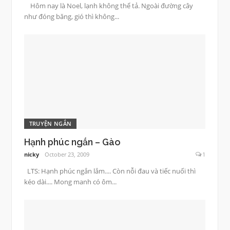
Hôm nay là Noel, lạnh không thể tả. Ngoài đường cây
như đóng băng, gió thì không...
TRUYỆN NGẮN
Hạnh phúc ngắn – Gào
nicky
October 23, 2009
1
LTS: Hạnh phúc ngắn lắm.... Còn nỗi đau và tiếc nuối thì
kéo dài.... Mong manh có ôm...