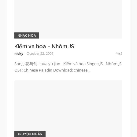
NHẠC HOA
Kiếm và hoa – Nhóm JS
nicky
October 22, 2009
2
Song: 花与剑 - hua yu jian - Kiếm và hoa Singer: JS - Nhóm JS
OST: Chinese Paladin Download: chinese...
TRUYỆN NGẮN