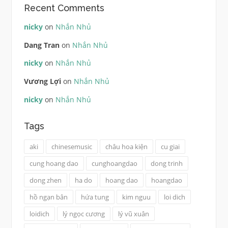
Recent Comments
nicky
on
Nhắn Nhủ
Dang Tran
on
Nhắn Nhủ
nicky
on
Nhắn Nhủ
Vương Lợi
on
Nhắn Nhủ
nicky
on
Nhắn Nhủ
Tags
aki
chinesemusic
châu hoa kiện
cu giai
cung hoang dao
cunghoangdao
dong trinh
dong zhen
ha do
hoang dao
hoangdao
hồ ngạn bân
hứa tung
kim nguu
loi dich
loidich
lý ngọc cương
lý vũ xuân