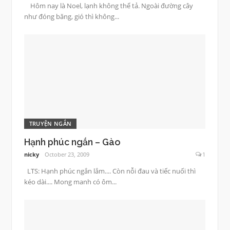
Hôm nay là Noel, lạnh không thể tả. Ngoài đường cây
như đóng băng, gió thì không...
TRUYỆN NGẮN
Hạnh phúc ngắn – Gào
nicky
October 23, 2009
1
LTS: Hạnh phúc ngắn lắm.... Còn nỗi đau và tiếc nuối thì
kéo dài.... Mong manh có ôm...