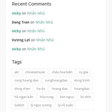
Recent Comments
nicky
on
Nhắn Nhủ
Dang Tran
on
Nhắn Nhủ
nicky
on
Nhắn Nhủ
Vương Lợi
on
Nhắn Nhủ
nicky
on
Nhắn Nhủ
Tags
aki
chinesemusic
châu hoa kiện
cu giai
cung hoang dao
cunghoangdao
dong trinh
dong zhen
ha do
hoang dao
hoangdao
hồ ngạn bân
hứa tung
kim nguu
loi dich
loidich
lý ngọc cương
lý vũ xuân