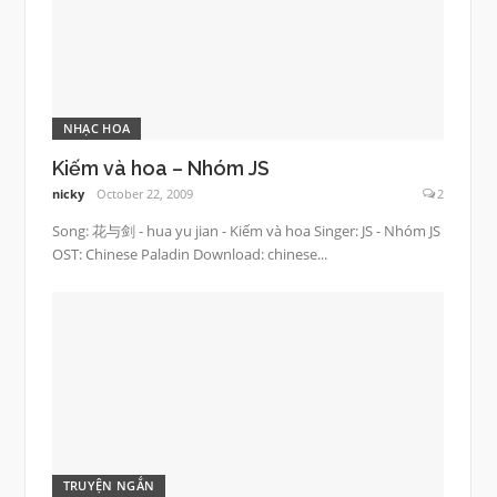
NHẠC HOA
Kiếm và hoa – Nhóm JS
nicky
October 22, 2009
2
Song: 花与剑 - hua yu jian - Kiếm và hoa Singer: JS - Nhóm JS
OST: Chinese Paladin Download: chinese...
TRUYỆN NGẮN