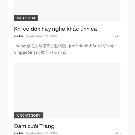
NHẠC HOA
Khi cô đơn hãy nghe khúc tình ca
nicky
September 28, 2009
1
Song: 傷心的時候可以聽情歌 - jì mò de shí hòu kě yǐ tīng
qíng gē Singer: 歡子 - Huan Zi...
UNCATEGORY
Đám cưới Trang
nicky
September 28, 2009
0