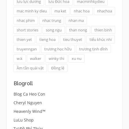
lưu lực dương
lưu Đức hoa
macminhkydieu
mac minh ky dieu
ma ket
nhac hoa
nhachoa
nhac phim
nhac trung
nhan ma
short stories
song ngu
than nong
thien binh
thien yet
tieng hoa
tieu thuyet
tiểu khúc nhi
truyenngan
trương học hữu
trương tịnh dĩnh
w.k
walker
winky thi
xu nu
Âm tần quái vật
Đồng lệ
Blogroll
Blog Ca Heo Con
Cheryl Nguyen
Heavenly Wind™
LuLu Shop
Tư Đồ Phỉ Thúy