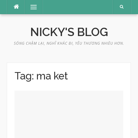
Skip
Menu
to
content
NICKY'S BLOG
SỐNG CHẬM LẠI, NGHĨ KHÁC ĐI, YÊU THƯƠNG NHIỀU HƠN.
Tag:
ma ket