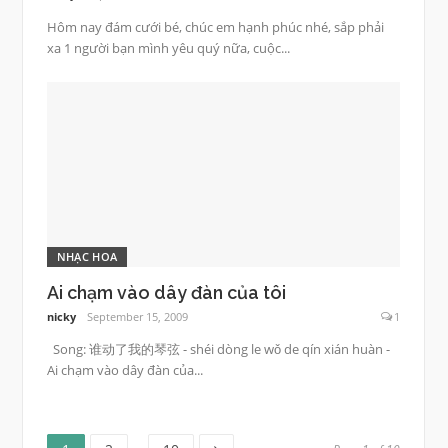
Hôm nay đám cưới bé, chúc em hạnh phúc nhé, sắp phải
xa 1 người bạn mình yêu quý nữa, cuộc...
NHẠC HOA
Ai chạm vào dây đàn của tôi
nicky
September 15, 2009
1
Song: 谁动了我的琴弦 - shéi dòng le wǒ de qín xián huàn -
Ai chạm vào dây đàn của...
Page
Page
Page