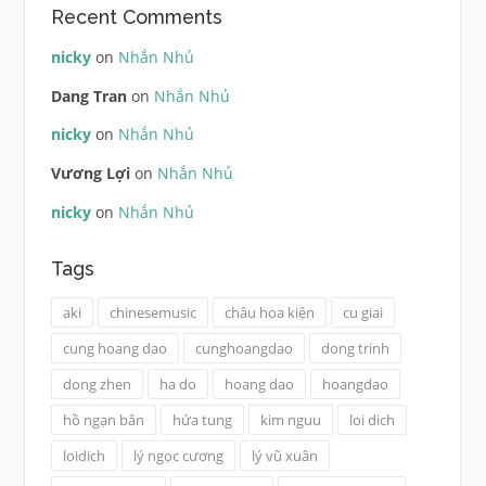
Recent Comments
nicky
on
Nhắn Nhủ
Dang Tran
on
Nhắn Nhủ
nicky
on
Nhắn Nhủ
Vương Lợi
on
Nhắn Nhủ
nicky
on
Nhắn Nhủ
Tags
aki
chinesemusic
châu hoa kiện
cu giai
cung hoang dao
cunghoangdao
dong trinh
dong zhen
ha do
hoang dao
hoangdao
hồ ngạn bân
hứa tung
kim nguu
loi dich
loidich
lý ngọc cương
lý vũ xuân