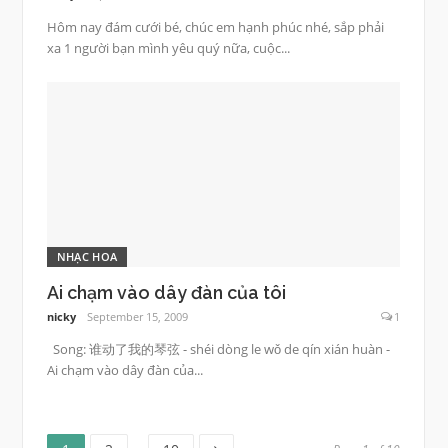
Hôm nay đám cưới bé, chúc em hạnh phúc nhé, sắp phải
xa 1 người bạn mình yêu quý nữa, cuộc...
NHẠC HOA
Ai chạm vào dây đàn của tôi
nicky
September 15, 2009
1
Song: 谁动了我的琴弦 - shéi dòng le wǒ de qín xián huàn -
Ai chạm vào dây đàn của...
Page
Page
Page