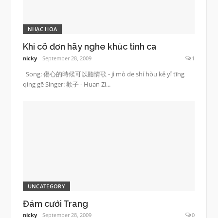
NHẠC HOA
Khi cô đơn hãy nghe khúc tình ca
nicky
September 28, 2009
1
Song: 傷心的時候可以聽情歌 - jì mò de shí hòu kě yǐ tīng
qíng gē Singer: 歡子 - Huan Zi...
UNCATEGORY
Đám cưới Trang
nicky
September 28, 2009
0