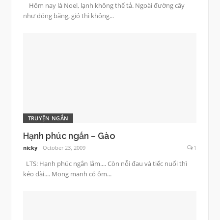
Hôm nay là Noel, lạnh không thể tả. Ngoài đường cây
như đóng băng, gió thì không...
TRUYỆN NGẮN
Hạnh phúc ngắn – Gào
nicky
October 23, 2009
1
LTS: Hạnh phúc ngắn lắm.... Còn nỗi đau và tiếc nuối thì
kéo dài.... Mong manh có ôm...