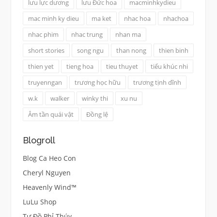
lưu lực dương
lưu Đức hoa
macminhkydieu
mac minh ky dieu
ma ket
nhac hoa
nhachoa
nhac phim
nhac trung
nhan ma
short stories
song ngu
than nong
thien binh
thien yet
tieng hoa
tieu thuyet
tiểu khúc nhi
truyenngan
trương học hữu
trương tịnh dĩnh
w.k
walker
winky thi
xu nu
Âm tần quái vật
Đồng lệ
Blogroll
Blog Ca Heo Con
Cheryl Nguyen
Heavenly Wind™
LuLu Shop
Tư Đồ Phỉ Thúy