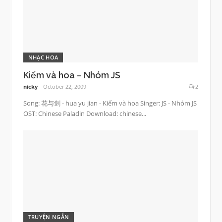
NHẠC HOA
Kiếm và hoa – Nhóm JS
nicky
October 22, 2009
2
Song: 花与剑 - hua yu jian - Kiếm và hoa Singer: JS - Nhóm JS
OST: Chinese Paladin Download: chinese...
TRUYỆN NGẮN