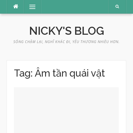
Skip
Menu
to
content
NICKY'S BLOG
SỐNG CHẬM LẠI, NGHĨ KHÁC ĐI, YÊU THƯƠNG NHIỀU HƠN.
Tag:
Âm tần quái vật