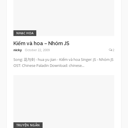
NHẠC HOA
Kiếm và hoa – Nhóm JS
nicky
October 22, 2009
2
Song: 花与剑 - hua yu jian - Kiếm và hoa Singer: JS - Nhóm JS
OST: Chinese Paladin Download: chinese...
TRUYỆN NGẮN