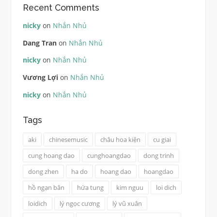
Recent Comments
nicky
on
Nhắn Nhủ
Dang Tran
on
Nhắn Nhủ
nicky
on
Nhắn Nhủ
Vương Lợi
on
Nhắn Nhủ
nicky
on
Nhắn Nhủ
Tags
aki
chinesemusic
châu hoa kiện
cu giai
cung hoang dao
cunghoangdao
dong trinh
dong zhen
ha do
hoang dao
hoangdao
hồ ngạn bân
hứa tung
kim nguu
loi dich
loidich
lý ngọc cương
lý vũ xuân