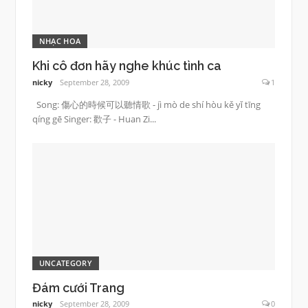
NHẠC HOA
Khi cô đơn hãy nghe khúc tình ca
nicky
September 28, 2009
1
Song: 傷心的時候可以聽情歌 - jì mò de shí hòu kě yǐ tīng
qíng gē Singer: 歡子 - Huan Zi...
UNCATEGORY
Đám cưới Trang
nicky
September 28, 2009
0