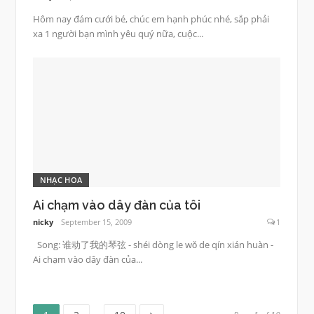
Hôm nay đám cưới bé, chúc em hạnh phúc nhé, sắp phải
xa 1 người bạn mình yêu quý nữa, cuộc...
NHẠC HOA
Ai chạm vào dây đàn của tôi
nicky
September 15, 2009
1
Song: 谁动了我的琴弦 - shéi dòng le wǒ de qín xián huàn -
Ai chạm vào dây đàn của...
Page
Page
Page