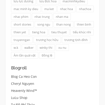
lưu lực dương
lưu Đức hoa
macminhkydieu
mac minh ky dieu
ma ket
nhac hoa
nhachoa
nhac phim
nhac trung
nhan ma
short stories
song ngu
than nong
thien binh
thien yet
tieng hoa
tieu thuyet
tiểu khúc nhi
truyenngan
trương học hữu
trương tịnh dĩnh
w.k
walker
winky thi
xu nu
Âm tần quái vật
Đồng lệ
Blogroll
Blog Ca Heo Con
Cheryl Nguyen
Heavenly Wind™
LuLu Shop
Tư Đồ Phỉ Thúy