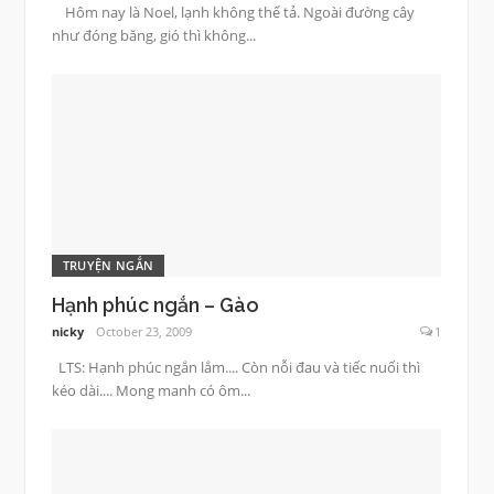
Hôm nay là Noel, lạnh không thể tả. Ngoài đường cây
như đóng băng, gió thì không...
TRUYỆN NGẮN
Hạnh phúc ngắn – Gào
nicky
October 23, 2009
1
LTS: Hạnh phúc ngắn lắm.... Còn nỗi đau và tiếc nuối thì
kéo dài.... Mong manh có ôm...