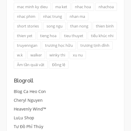
mac minh ky dieu
ma ket
nhac hoa
nhachoa
nhac phim
nhac trung
nhan ma
short stories
song ngu
than nong
thien binh
thien yet
tieng hoa
tieu thuyet
tiểu khúc nhi
truyenngan
trương học hữu
trương tịnh dĩnh
w.k
walker
winky thi
xu nu
Âm tần quái vật
Đồng lệ
Blogroll
Blog Ca Heo Con
Cheryl Nguyen
Heavenly Wind™
LuLu Shop
Tư Đồ Phỉ Thúy