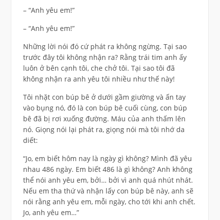
– “Anh yêu em!”
– “Anh yêu em!”
Những lời nói đó cứ phát ra không ngừng. Tại sao
trước đây tôi không nhận ra? Rằng trái tim anh ấy
luôn ở bên cạnh tôi, che chở tôi. Tại sao tôi đã
không nhận ra anh yêu tôi nhiều như thế này!
Tôi nhặt con búp bê ở dưới gầm giường và ấn tay
vào bụng nó, đó là con búp bê cuối cùng, con búp
bê đã bị rơi xuống đường. Máu của anh thấm lên
nó. Giọng nói lại phát ra, giọng nói mà tôi nhớ da
diết:
“Jo, em biết hôm nay là ngày gì không? Mình đã yêu
nhau 486 ngày. Em biết 486 là gì không? Anh không
thể nói anh yêu em, bởi… bởi vì anh quá nhút nhát.
Nếu em tha thứ và nhận lấy con búp bê này, anh sẽ
nói rằng anh yêu em, mỗi ngày, cho tới khi anh chết.
Jo, anh yêu em…”