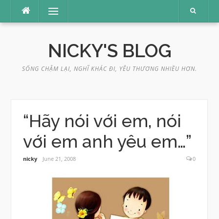
Skip
Menu
to
content
NICKY'S BLOG
SỐNG CHẬM LẠI, NGHĨ KHÁC ĐI, YÊU THƯƠNG NHIỀU HƠN.
“Hãy nói với em, nói
với em anh yêu em…”
nicky
June 21, 2008
0