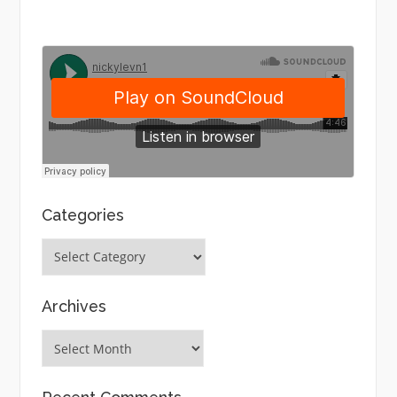
Categories
Categories
Archives
Archives