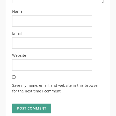
Name
Email
Website
Save my name, email, and website in this browser
for the next time I comment.