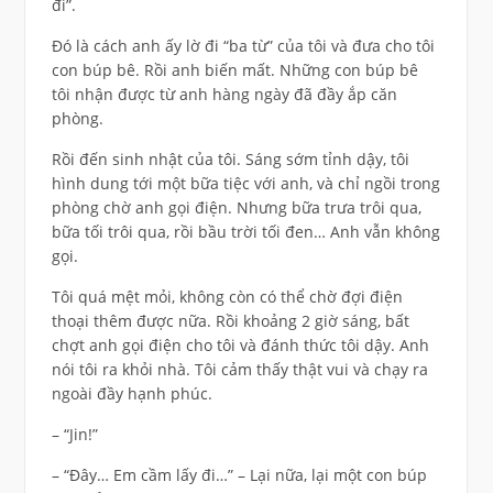
đi”.
Đó là cách anh ấy lờ đi “ba từ” của tôi và đưa cho tôi
con búp bê. Rồi anh biến mất. Những con búp bê
tôi nhận được từ anh hàng ngày đã đầy ắp căn
phòng.
Rồi đến sinh nhật của tôi. Sáng sớm tỉnh dậy, tôi
hình dung tới một bữa tiệc với anh, và chỉ ngồi trong
phòng chờ anh gọi điện. Nhưng bữa trưa trôi qua,
bữa tối trôi qua, rồi bầu trời tối đen… Anh vẫn không
gọi.
Tôi quá mệt mỏi, không còn có thể chờ đợi điện
thoại thêm được nữa. Rồi khoảng 2 giờ sáng, bất
chợt anh gọi điện cho tôi và đánh thức tôi dậy. Anh
nói tôi ra khỏi nhà. Tôi cảm thấy thật vui và chạy ra
ngoài đầy hạnh phúc.
– “Jin!”
– “Đây… Em cầm lấy đi…” – Lại nữa, lại một con búp