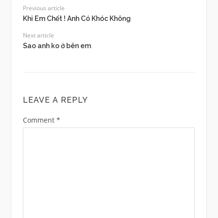
Previous article
Khi Em Chết ! Anh Có Khóc Không
Next article
Sao anh ko ở bên em
LEAVE A REPLY
Comment
*