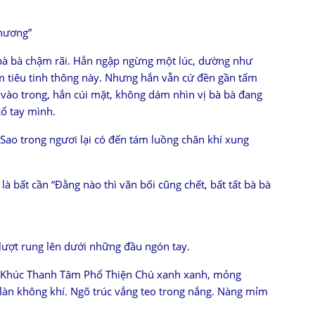
thương”
bà bà chậm rãi. Hắn ngập ngừng một lúc, dường như
ầm tiêu tinh thông này. Nhưng hắn vẫn cứ đền gần tấm
 vào trong, hắn cúi mặt, không dám nhìn vị bà bà đang
cổ tay mình.
 “Sao trong ngươi lại có đến tám luồng chân khí xung
là bất cần “Đằng nào thì vãn bối cũng chết, bất tất bà bà
ượt rung lên dưới những đầu ngón tay.
. Khúc Thanh Tâm Phổ Thiện Chú xanh xanh, mỏng
làn không khí. Ngõ trúc vắng teo trong nắng. Nàng mỉm