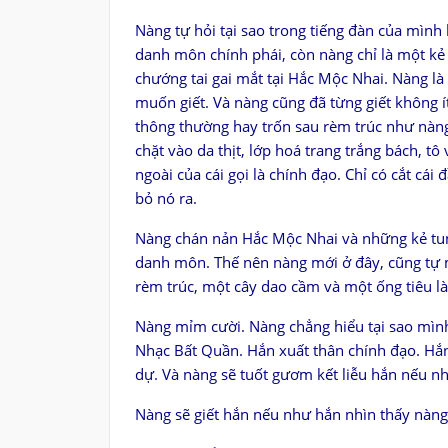
Nàng tự hỏi tại sao trong tiếng đàn của mình
danh môn chính phái, còn nàng chỉ là một kẻ 
chướng tai gai mắt tại Hắc Mộc Nhai. Nàng l
muốn giết. Và nàng cũng đã từng giết không 
thông thường hay trốn sau rèm trúc như nàn
chặt vào da thịt, lớp hoá trang trắng bách, 
ngoài của cái gọi là chính đạo. Chỉ có cắt cá
bỏ nó ra.
Nàng chán nản Hắc Mộc Nhai và những kẻ tun
danh môn. Thế nên nàng mới ở đây, cũng tự m
rèm trúc, một cây dao cầm và một ống tiêu làm
Nàng mỉm cười. Nàng chẳng hiểu tại sao mình 
Nhạc Bất Quần. Hắn xuất thân chính đạo. Hắ
dự. Và nàng sẽ tuốt gươm kết liễu hắn nếu
Nàng sẽ giết hắn nếu như hắn nhìn thấy nàng