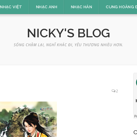
NHẠC VIỆT
NHẠC ANH
NHẠC HÀN
CUNG HOÀNG 
NICKY'S BLOG
SỐNG CHẬM LẠI, NGHĨ KHÁC ĐI, YÊU THƯƠNG NHIỀU HƠN.
2
C