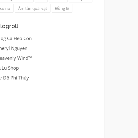
xu nu
Âm tần quái vật
Đồng lệ
logroll
log Ca Heo Con
heryl Nguyen
eavenly Wind™
uLu Shop
ư Đồ Phỉ Thúy