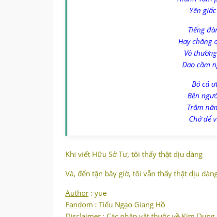
Yên giấc
Tiếng đàn
Hay chăng 
Vô thường
Dao cầm ng
Bỏ cả ư
Bên người
Trăm năm
Chớ để v
Khi viết Hữu Sở Tư, tôi thấy thật dịu dàng
Và, đến tận bây giờ, tôi vẫn thấy thật dịu dàn
Author
: yue
Fandom
: Tiếu Ngạo Giang Hồ
Disclaimer
: Các nhân vật thuộc về Kim Dung