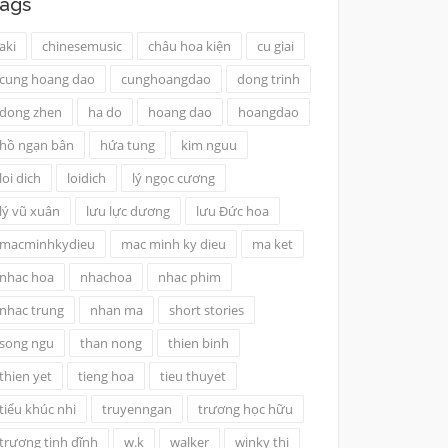
ags
aki
chinesemusic
châu hoa kiện
cu giai
cung hoang dao
cunghoangdao
dong trinh
dong zhen
ha do
hoang dao
hoangdao
hồ ngạn bân
hứa tung
kim nguu
loi dich
loidich
lý ngọc cương
lý vũ xuân
lưu lực dương
lưu Đức hoa
macminhkydieu
mac minh ky dieu
ma ket
nhac hoa
nhachoa
nhac phim
nhac trung
nhan ma
short stories
song ngu
than nong
thien binh
thien yet
tieng hoa
tieu thuyet
tiểu khúc nhi
truyenngan
trương học hữu
trương tịnh dĩnh
w.k
walker
winky thi