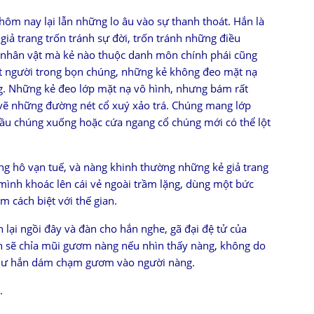
 hôm nay lại lẫn những lo âu vào sự thanh thoát. Hắn là
giả trang trốn tránh sự đời, trốn tránh những điều
à nhân vật mà kẻ nào thuộc danh môn chính phái cũng
ít người trong bọn chúng, những kẻ không đeo mặt nạ
g. Những kẻ đeo lớp mặt nạ vô hình, nhưng bám rất
tô vẽ những đường nét cổ xuý xảo trá. Chúng mang lớp
i đầu chúng xuống hoặc cứa ngang cổ chúng mới có thể lột
g hô vạn tuế, và nàng khinh thường những kẻ giả trang
ình khoác lên cái vẻ ngoài trầm lặng, dùng một bức
 cách biệt với thế gian.
lại ngồi đây và đàn cho hắn nghe, gã đại đệ tử của
n sẽ chỉa mũi gươm nàng nếu nhìn thấy nàng, không do
 như hắn dám chạm gươm vào người nàng.
.