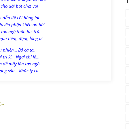
T
 cho đời bớt chơi vơi
 dẫn lối cõi bồng lai
duyên phận khéo an bài
 tao ngộ thôn lục trúc
ân tiếng động lòng ai
u phiền… Bỏ cả ta…
 tri kỉ… Ngại chi là…
 dễ mấy lần tao ngộ
ọng sầu… Khúc ly ca
g…