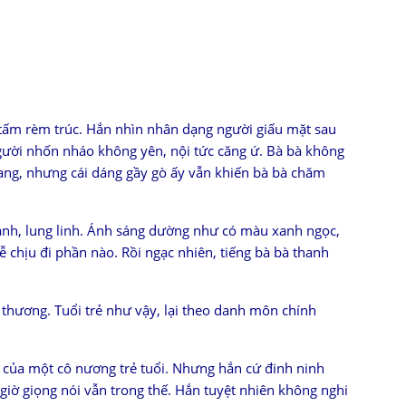
 tấm rèm trúc. Hắn nhìn nhân dạng người giấu mặt sau
gười nhốn nháo không yên, nội tức căng ứ. Bà bà không
gang, nhưng cái dáng gầy gò ấy vẫn khiến bà bà chăm
mảnh, lung linh. Ánh sáng dường như có màu xanh ngọc,
ễ chịu đi phần nào. Rồi ngạc nhiên, tiếng bà bà thanh
 thương. Tuổi trẻ như vậy, lại theo danh môn chính
 của một cô nương trẻ tuổi. Nhưng hắn cứ đinh ninh
 giờ giọng nói vẫn trong thế. Hắn tuyệt nhiên không nghi