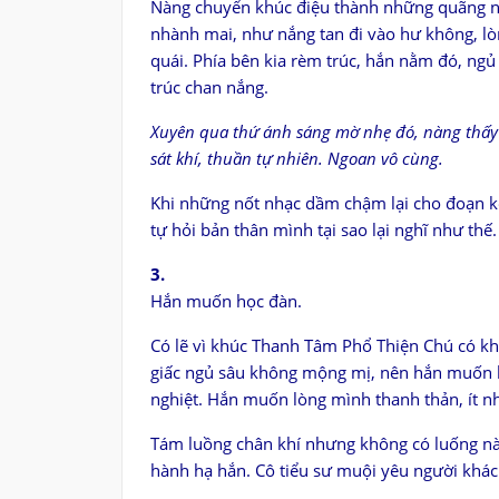
Nàng chuyển khúc điệu thành những quãng ng
nhành mai, như nắng tan đi vào hư không, lò
quái. Phía bên kia rèm trúc, hắn nằm đó, ng
trúc chan nắng.
Xuyên qua thứ ánh sáng mờ nhẹ đó, nàng thấ
sát khí, thuần tự nhiên. Ngoan vô cùng.
Khi những nốt nhạc dầm chậm lại cho đoạn kết,
tự hỏi bản thân mình tại sao lại nghĩ như thế.
3.
Hắn muốn học đàn.
Có lẽ vì khúc Thanh Tâm Phổ Thiện Chú có kh
giấc ngủ sâu không mộng mị, nên hắn muốn h
nghiệt. Hắn muốn lòng mình thanh thản, ít nhấ
Tám luồng chân khí nhưng không có luống nà
hành hạ hắn. Cô tiểu sư muội yêu người khác 