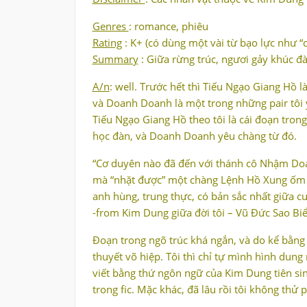
Genres
: romance, phiêu
Rating
: K+ (có dùng một vài từ bạo lực như “c
Summary
: Giữa rừng trúc, ngươi gảy khúc đ
A/n
: well. Trước hết thì Tiếu Ngạo Giang Hồ 
và Doanh Doanh là một trong những pair tôi 
Tiếu Ngạo Giang Hồ theo tôi là cái đoạn tro
học đàn, và Doanh Doanh yêu chàng từ đó.
“Cơ duyên nào đã đến với thánh cô Nhậm Doa
mà “nhặt được” một chàng Lệnh Hồ Xung ốm 
anh hùng, trung thực, có bản sắc nhất giữa cu
-from Kim Dung giữa đời tôi – Vũ Đức Sao Bi
Đoạn trong ngõ trúc khá ngắn, và do kể bằng 
thuyết võ hiệp. Tôi thì chỉ tự mình hình dung 
viết bằng thứ ngôn ngữ của Kim Dung tiên sin
trong fic. Mặc khác, đã lâu rồi tôi không thử 