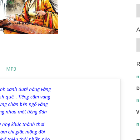
C
A
A
R
MP3
n
D
anh xanh dưới nắng vàng
nh quẽ… Tiếng cầm vang
n
ừng chân bên ngõ vắng
ng nhau một tiếng đàn
V
n
u nhẹ khúc thảnh thơi
làm chi giấc mộng đời
hổ thiện thôi phiền não