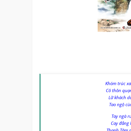
Khóm trúc x
Cô thôn quạ
Lữ khách d
Tao ngộ cù
Tay ngà r
Cay đắng 
Thanh Tâm p