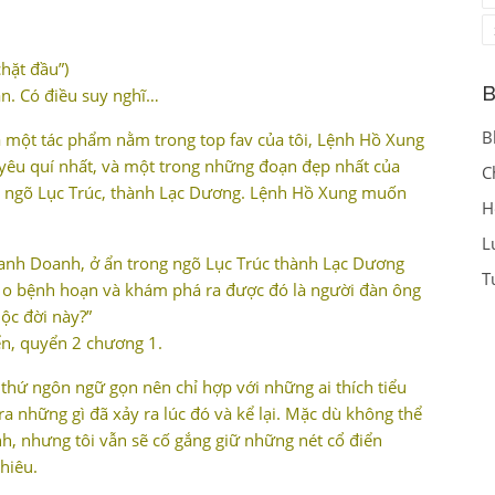
hặt đầu”)
B
àn. Có điều suy nghĩ…
B
là một tác phẩm nằm trong top fav của tôi, Lệnh Hồ Xung
yêu quí nhất, và một trong những đoạn đẹp nhất của
C
ng ngõ Lục Trúc, thành Lạc Dương. Lệnh Hồ Xung muốn
H
L
nh Doanh, ở ẩn trong ngõ Lục Trúc thành Lạc Dương
T
o bệnh hoạn và khám phá ra được đó là người đàn ông
ộc đời này?”
ển, quyển 2 chương 1.
thứ ngôn ngữ gọn nên chỉ hợp với những ai thích tiểu
ra những gì đã xảy ra lúc đó và kể lại. Mặc dù không thể
h, nhưng tôi vẫn sẽ cố gắng giữ những nét cổ điển
phiêu.