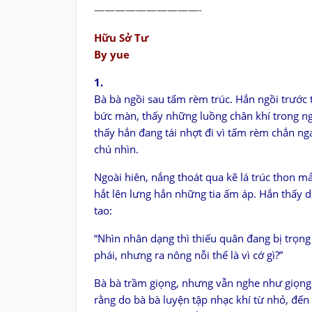
——————————-
Hữu Sở Tư
By yue
1.
Bà bà ngồi sau tấm rèm trúc. Hắn ngồi trước
bức màn, thấy những luồng chân khí trong n
thấy hắn đang tái nhợt đi vì tấm rèm chắn n
chú nhìn.
Ngoài hiên, nắng thoát qua kẽ lá trúc thon 
hắt lên lưng hắn những tia ấm áp. Hắn thấy d
tao:
“Nhìn nhân dạng thì thiếu quân đang bị trọng
phái, nhưng ra nông nỗi thế là vì cớ gì?”
Bà bà trầm giọng, nhưng vẫn nghe như giọng
rằng do bà bà luyện tập nhạc khí từ nhỏ, đến