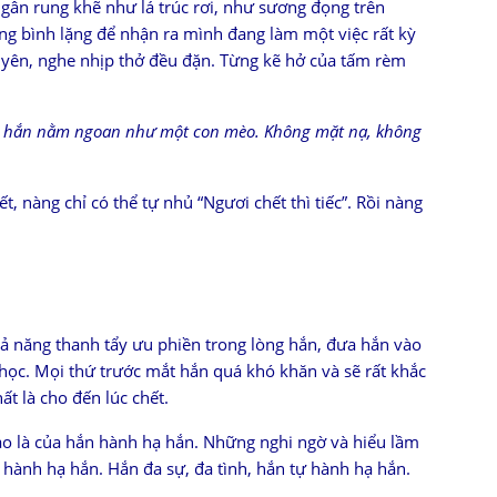
ân rung khẽ như lá trúc rơi, như sương đọng trên
ng bình lặng để nhận ra mình đang làm một việc rất kỳ
ủ yên, nghe nhịp thở đều đặn. Từng kẽ hở của tấm rèm
y hắn nằm ngoan như một con mèo. Không mặt nạ, không
 nàng chỉ có thể tự nhủ “Ngươi chết thì tiếc”. Rồi nàng
ả năng thanh tẩy ưu phiền trong lòng hắn, đưa hắn vào
ọc. Mọi thứ trước mắt hắn quá khó khăn và sẽ rất khắc
t là cho đến lúc chết.
o là của hắn hành hạ hắn. Những nghi ngờ và hiểu lầm
hành hạ hắn. Hắn đa sự, đa tình, hắn tự hành hạ hắn.