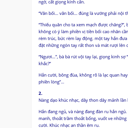
ngờ, cất giọng kính cẩn.
“Vãn bối… vãn bối… đúng là vướng phải nội 
“Thiếu quân cho ta xem mạch được chăng?”, 
không có ý làm phiền vị tiền bối cao nhân c
rèm trúc, bức rèm lay động. một tay hắn đưa
đặt những ngón tay rất thon và mát rượi lên 
“Ngươi…”, bà bà rút vội tay lại, giọng kinh sợ
khắc?”
Hắn cười, bông đùa, không rõ là lạc quan hay 
phiền lòng”…
2.
Nàng dạo khúc nhạc, dây thon dây mảnh lần l
Hắn đang ngủ, và nàng đang đàn ru hắn ngủ
manh, thoắt trầm thoắt bổng, vuốt ve những 
cười. Khúc nhạc an thần êm ru.