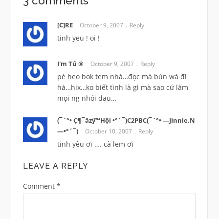
3 comments
[C]RE
October 9, 2007
Reply
tinh yeu ! oi !
I'm Tú ®
October 9, 2007
Reply
pé heo bok tem nhá…đọc mà bùn wá đi
hà…hix…ko biết tình là gì mà sao cứ làm
mọi ng nhói đau…
(¯`°• Ç¶¯äzÿ™Hội •°´¯)C2PBC(¯`°• —Jinnie.N
—•°´¯)
October 10, 2007
Reply
tinh yêu ơi …. cà lem ơi
LEAVE A REPLY
Comment
*