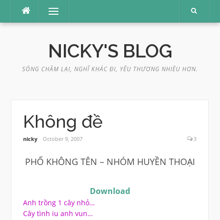
Skip
Menu
to
content
NICKY'S BLOG
SỐNG CHẬM LẠI, NGHĨ KHÁC ĐI, YÊU THƯƠNG NHIỀU HƠN.
Không đề
nicky
October 9, 2007
3
PHỐ KHÔNG TÊN – NHÓM HUYỀN THOẠI
Download
Anh trồng 1 cây nhỏ…
Cây tình iu anh vun…