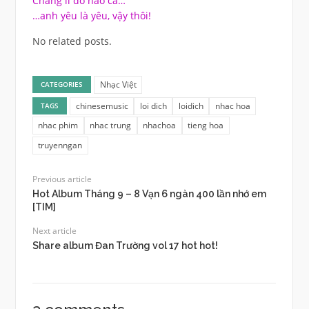
Chẳng lí do nào cả…
…anh yêu là yêu, vậy thôi!
No related posts.
Nhạc Việt
CATEGORIES
chinesemusic
loi dich
loidich
nhac hoa
TAGS
nhac phim
nhac trung
nhachoa
tieng hoa
truyenngan
Previous article
Hot Album Tháng 9 – 8 Vạn 6 ngàn 400 lần nhớ em
[TIM]
Next article
Share album Đan Trường vol 17 hot hot!