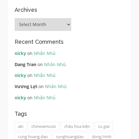
Archives
Archives
Recent Comments
nicky
on
Nhắn Nhủ
Dang Tran
on
Nhắn Nhủ
nicky
on
Nhắn Nhủ
Vương Lợi
on
Nhắn Nhủ
nicky
on
Nhắn Nhủ
Tags
aki
chinesemusic
châu hoa kiện
cu giai
cung hoang dao
cunghoangdao
dong trinh