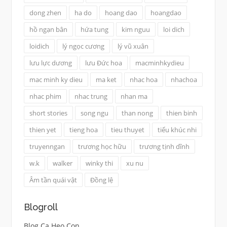
dong zhen
ha do
hoang dao
hoangdao
hồ ngạn bân
hứa tung
kim nguu
loi dich
loidich
lý ngọc cương
lý vũ xuân
lưu lực dương
lưu Đức hoa
macminhkydieu
mac minh ky dieu
ma ket
nhac hoa
nhachoa
nhac phim
nhac trung
nhan ma
short stories
song ngu
than nong
thien binh
thien yet
tieng hoa
tieu thuyet
tiểu khúc nhi
truyenngan
trương học hữu
trương tịnh dĩnh
w.k
walker
winky thi
xu nu
Âm tần quái vật
Đồng lệ
Blogroll
Blog Ca Heo Con