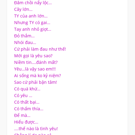
Đâm chồi nẩy lộc…
Cây lớn…
TY của anh lớn…
Nhưng TY có gai…
Tay anh nhỏ giọt…
Đỏ thắm…
Nhói đau…
Cứ phải làm đau như thế!
Mới gọi là yêu sao?
Niềm tin….đánh mất?
Yêu…là vậy sao em!!!
Ai sống mà ko kỷ niệm?
Sao cứ phải bận tâm!
Có quá khứ…
Có yêu …
Có thất bại…
Có thấm thía…
Để mà…
Hiểu được…
….thế nào là tình yêu!