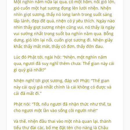
Một nghìn năm nữa lại qua, có một hôm, nổi gió lớn,
gió cuốn một hạt sương đọng lên lưới nhện. Nhện
nhìn giọt sương, thấy nó long lanh trong suốt sáng
lấp lánh, đẹp đẽ quá, nhện có ý yêu thích. Ngày nào
nhìn thấy giọt sương nhện cũng vui, nó thấy là ngày
vui sướng nhất trong suốt ba nghìn năm qua. Bỗng
dưng, gió lớn lại nổi, cuốn giọt sương đi. Nhện giây
khắc thấy mất mát, thấy cô đơn, thấy đớn đau.
Lúc đó Phật tới, ngài hỏi: “Nhện, một nghìn năm
qua, ngươi đã suy nghĩ thêm chưa: Thế gian này cái
gì quý giá nhất?”
Nhện nghĩ tới giọt sương, đáp với Phật: “Thế gian
này cái quý giá nhất chính là cái không có được và
cái đã mất đi.”
Phật nói: “Tốt, nếu ngươi đã nhận thức như thế, ta
cho ngươi một lần vào sống cõi người nhé!”
Và thế, nhện đầu thai vào một nhà quan lại, thành
tiểu thư đài các, bố mẹ đặt tên cho nàng là Châu