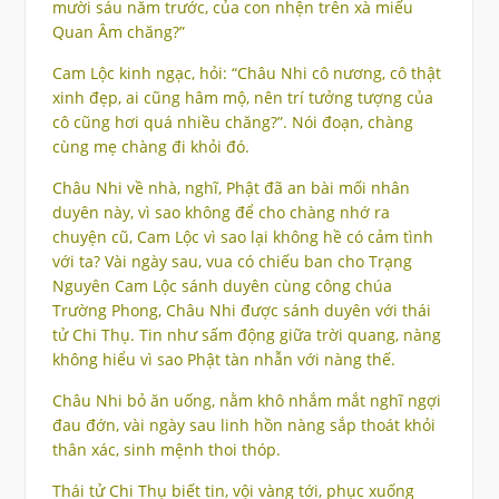
mười sáu năm trước, của con nhện trên xà miếu
Quan Âm chăng?”
Cam Lộc kinh ngạc, hỏi: “Châu Nhi cô nương, cô thật
xinh đẹp, ai cũng hâm mộ, nên trí tưởng tượng của
cô cũng hơi quá nhiều chăng?”. Nói đoạn, chàng
cùng mẹ chàng đi khỏi đó.
Châu Nhi về nhà, nghĩ, Phật đã an bài mối nhân
duyên này, vì sao không để cho chàng nhớ ra
chuyện cũ, Cam Lộc vì sao lại không hề có cảm tình
với ta? Vài ngày sau, vua có chiếu ban cho Trạng
Nguyên Cam Lộc sánh duyên cùng công chúa
Trường Phong, Châu Nhi được sánh duyên với thái
tử Chi Thụ. Tin như sấm động giữa trời quang, nàng
không hiểu vì sao Phật tàn nhẫn với nàng thế.
Châu Nhi bỏ ăn uống, nằm khô nhắm mắt nghĩ ngợi
đau đớn, vài ngày sau linh hồn nàng sắp thoát khỏi
thân xác, sinh mệnh thoi thóp.
Thái tử Chi Thụ biết tin, vội vàng tới, phục xuống