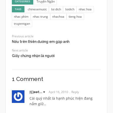
Truyện Ngắn
CATEGORIES
chinesemusic
loi dich
loidich
nhac hoa
TAGS
nhac phim
nhac trung
nhachoa
tieng hoa
truyenngan
Previous article
Nếu trên thiên đường em gặp anh
Next article
Giấy chứng nhận là người
1 Comment
[Ç]øøℓ... ♥
April 16, 2010
Reply
Cái quý nhất là hạnh phúc hiện đang
nắm giữ…