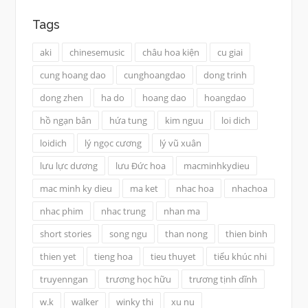
Tags
aki
chinesemusic
châu hoa kiện
cu giai
cung hoang dao
cunghoangdao
dong trinh
dong zhen
ha do
hoang dao
hoangdao
hồ ngạn bân
hứa tung
kim nguu
loi dich
loidich
lý ngọc cương
lý vũ xuân
lưu lực dương
lưu Đức hoa
macminhkydieu
mac minh ky dieu
ma ket
nhac hoa
nhachoa
nhac phim
nhac trung
nhan ma
short stories
song ngu
than nong
thien binh
thien yet
tieng hoa
tieu thuyet
tiểu khúc nhi
truyenngan
trương học hữu
trương tịnh dĩnh
w.k
walker
winky thi
xu nu