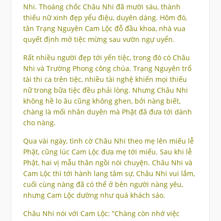
Nhi. Thoáng chốc Châu Nhi đã mười sáu, thành
thiếu nữ xinh đẹp yểu điệu, duyên dáng. Hôm đó,
tân Trạng Nguyên Cam Lộc đỗ đầu khoa, nhà vua
quyết định mở tiệc mừng sau vườn ngự uyển.
Rất nhiều người đẹp tới yến tiệc, trong đó có Châu
Nhi và Trường Phong công chúa. Trạng Nguyên trổ
tài thi ca trên tiệc, nhiều tài nghệ khiến mọi thiếu
nữ trong bữa tiệc đều phải lòng. Nhưng Châu Nhi
không hề lo âu cũng không ghen, bởi nàng biết,
chàng là mối nhân duyên mà Phật đã đưa tới dành
cho nàng.
Qua vài ngày, tình cờ Châu Nhi theo mẹ lên miếu lễ
Phật, cũng lúc Cam Lộc đưa mẹ tới miếu. Sau khi lễ
Phật, hai vị mẫu thân ngồi nói chuyện. Châu Nhi và
Cam Lộc thì tới hành lang tâm sự, Châu Nhi vui lắm,
cuối cùng nàng đã có thể ở bên người nàng yêu,
nhưng Cam Lộc dường như quá khách sáo.
Châu Nhi nói với Cam Lộc: “Chàng còn nhớ việc