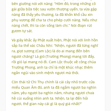
bên giường nói với nàng: “Hôm đó, trong những cô
gái giữa bữa tiệc sau vườn thượng uyển, ta vừa gặp
nàng đã thấy yêu thương, ta đã khốn khổ cầu xin
phụ vương để cha ta cho phép cưới nàng. Nếu như
nàng chết, thì ta còn sống làm chi.” Nói đoạn rút
gươm tự sát.
Và giây khắc ấy Phật xuất hiện, Phật nói với linh hồn
sắp lìa thể xác Châu Nhi: “Nhện, ngươi đã từng nghĩ
ra, giọt sương (Cam Lộc) là do ai mang đến bên
ngươi chăng? Là gió (Trường Phong) mang tới đấy,
rồi gió lại mang nó đi. Cam Lộc thuộc về công chúa
Trường Phong, anh ta chỉ là một khúc nhạc thêm
ngắn ngủi vào sinh mệnh ngươi mà thôi.
Còn thái tử Chi Thụ chính là cái cây nhỏ trước cửa
miếu Quan Âm đó, anh ta đã ngắm ngươi ba nghìn
năm, yêu ngươi ba nghìn năm, nhưng ngươi chưa
hề cúi xuống nhìn anh ta. Nhện, ta lại đến hỏi
ngươi, thế gian này cái gì là quý giá nhất?”