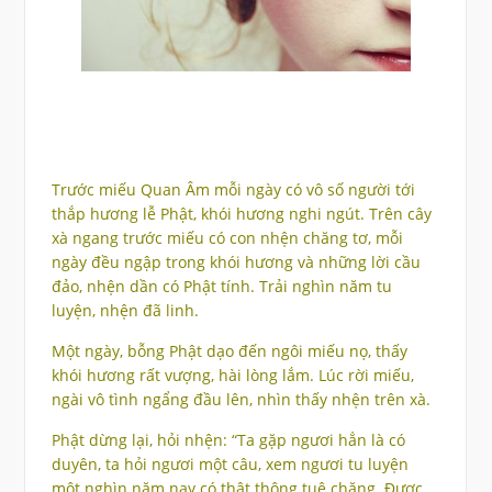
Trước miếu Quan Âm mỗi ngày có vô số người tới
thắp hương lễ Phật, khói hương nghi ngút. Trên cây
xà ngang trước miếu có con nhện chăng tơ, mỗi
ngày đều ngập trong khói hương và những lời cầu
đảo, nhện dần có Phật tính. Trải nghìn năm tu
luyện, nhện đã linh.
Một ngày, bỗng Phật dạo đến ngôi miếu nọ, thấy
khói hương rất vượng, hài lòng lắm. Lúc rời miếu,
ngài vô tình ngẩng đầu lên, nhìn thấy nhện trên xà.
Phật dừng lại, hỏi nhện: “Ta gặp ngươi hẳn là có
duyên, ta hỏi ngươi một câu, xem ngươi tu luyện
một nghìn năm nay có thật thông tuệ chăng. Được