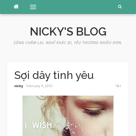
Skip
Menu
to
content
NICKY'S BLOG
SỐNG CHẬM LẠI, NGHĨ KHÁC ĐI, YÊU THƯƠNG NHIỀU HƠN.
Sợi dây tình yêu
nicky
February 9, 2010
1