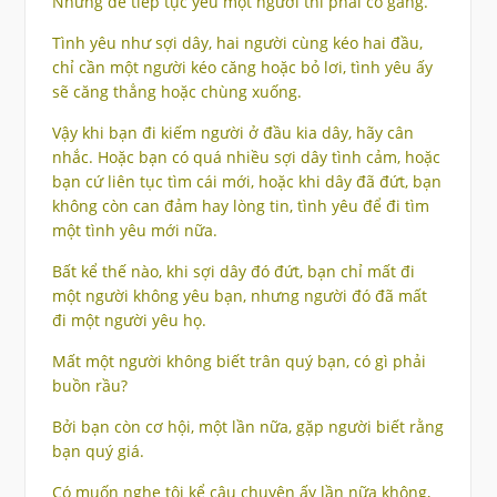
Nhưng để tiếp tục yêu một người thì phải cố gắng.
Tình yêu như sợi dây, hai người cùng kéo hai đầu,
chỉ cần một người kéo căng hoặc bỏ lơi, tình yêu ấy
sẽ căng thẳng hoặc chùng xuống.
Vậy khi bạn đi kiếm người ở đầu kia dây, hãy cân
nhắc. Hoặc bạn có quá nhiều sợi dây tình cảm, hoặc
bạn cứ liên tục tìm cái mới, hoặc khi dây đã đứt, bạn
không còn can đảm hay lòng tin, tình yêu để đi tìm
một tình yêu mới nữa.
Bất kể thế nào, khi sợi dây đó đứt, bạn chỉ mất đi
một người không yêu bạn, nhưng người đó đã mất
đi một người yêu họ.
Mất một người không biết trân quý bạn, có gì phải
buồn rầu?
Bởi bạn còn cơ hội, một lần nữa, gặp người biết rằng
bạn quý giá.
Có muốn nghe tôi kể câu chuyện ấy lần nữa không,