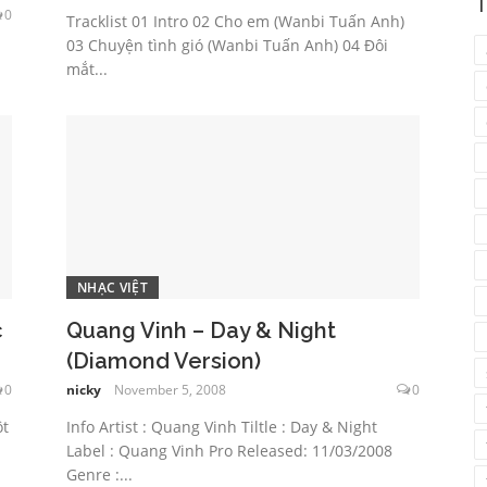
T
0
Tracklist 01 Intro 02 Cho em (Wanbi Tuấn Anh)
03 Chuyện tình gió (Wanbi Tuấn Anh) 04 Đôi
mắt...
NHẠC VIỆT
c
Quang Vinh – Day & Night
(Diamond Version)
0
nicky
November 5, 2008
0
ột
Info Artist : Quang Vinh Tiltle : Day & Night
Label : Quang Vinh Pro Released: 11/03/2008
Genre :...