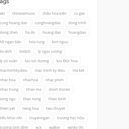
ags
aki
chinesemusic
châu hoa kiện
cu giai
cung hoang dao
cunghoangdao
dong trinh
dong zhen
ha do
hoang dao
hoangdao
hồ ngạn bân
hứa tung
kim nguu
loi dich
loidich
lý ngọc cương
lý vũ xuân
lưu lực dương
lưu Đức hoa
macminhkydieu
mac minh ky dieu
ma ket
nhac hoa
nhachoa
nhac phim
nhac trung
nhan ma
short stories
song ngu
than nong
thien binh
thien yet
tieng hoa
tieu thuyet
tiểu khúc nhi
truyenngan
trương học hữu
trương tịnh dĩnh
w.k
walker
winky thi