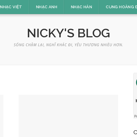
NHẠC VIỆT
NHẠC ANH
NHẠC HÀN
CUNG HOÀNG 
NICKY'S BLOG
SỐNG CHẬM LẠI, NGHĨ KHÁC ĐI, YÊU THƯƠNG NHIỀU HƠN.
C