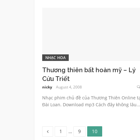
NHẠC HOA
Thương thiên bất hoàn mỹ – Lý
Cửu Triết
nicky
August 4, 2008
Nhạc phim chủ đề của Thương Thiên Online tạ
Đài Loan. Download mp3 Cách đây không lâu..
Page
Page
Page
Posts
1
…
9
10