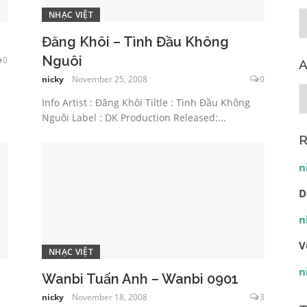
NHẠC VIỆT
C
Đăng Khôi – Tình Đầu Không
Nguôi
0
A
nicky
November 25, 2008
0
A
Info Artist : Đăng Khôi Tiltle : Tình Đầu Không
Nguôi Label : DK Production Released:...
R
n
D
n
V
NHẠC VIỆT
n
Wanbi Tuấn Anh – Wanbi 0901
nicky
November 18, 2008
3