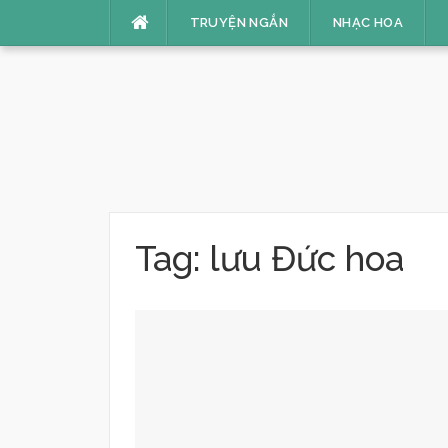
Skip
TRUYỆN NGẮN
NHẠC HOA
to
content
Tag:
lưu Đức hoa