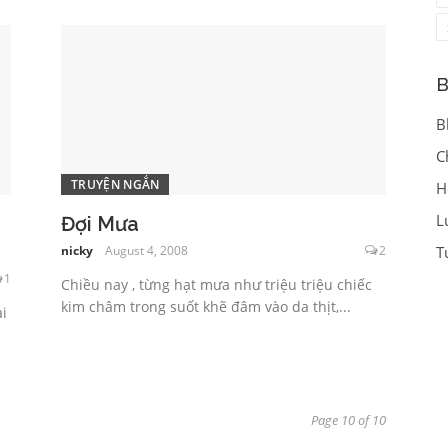
B
B
C
TRUYỆN NGẮN
H
L
Đợi Mưa
T
nicky
August 4, 2008
2
1
Chiều nay , từng hạt mưa như triệu triệu chiếc
kim châm trong suốt khẽ đâm vào da thịt,...
i
.
Page 10 of 10