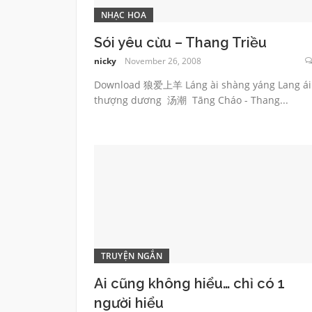
NHẠC HOA
Sói yêu cừu – Thang Triều
nicky
November 26, 2008
Download 狼爱上羊 Láng ài shàng yáng Lang ái
thượng dương 汤潮 Tāng Cháo - Thang...
TRUYỆN NGẮN
Ai cũng không hiểu… chỉ có 1
người hiểu