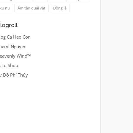
xu nu
Âm tần quái vật
Đồng lệ
logroll
log Ca Heo Con
heryl Nguyen
eavenly Wind™
uLu Shop
ư Đồ Phỉ Thúy