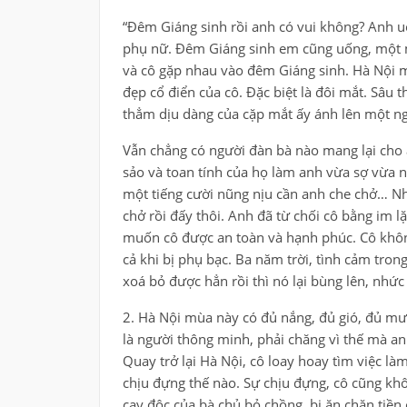
“Đêm Giáng sinh rồi anh có vui không? Anh u
phụ nữ. Đêm Giáng sinh em cũng uống, một mì
và cô gặp nhau vào đêm Giáng sinh. Hà Nội 
đẹp cổ điển của cô. Đặc biệt là đôi mắt. Sâu
thẳm dịu dàng của cặp mắt ấy ánh lên một n
Vẫn chẳng có người đàn bà nào mang lại cho 
sảo và toan tính của họ làm anh vừa sợ vừa
một tiếng cười nũng nịu cần anh che chở… N
chở rồi đấy thôi. Anh đã từ chối cô bằng im 
muốn cô được an toàn và hạnh phúc. Cô khôn
cả khi bị phụ bạc. Ba năm trời, tình cảm tron
xoá bỏ được hẳn rồi thì nó lại bùng lên, nhức
2. Hà Nội mùa này có đủ nắng, đủ gió, đủ mưa
là người thông minh, phải chăng vì thế mà an
Quay trở lại Hà Nội, cô loay hoay tìm việc 
chịu đựng thế nào. Sự chịu đựng, cô cũng kh
cay độc của bà chủ bỏ chồng, bị ăn chặn tiền