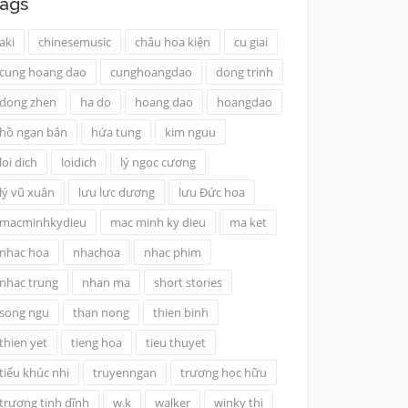
ags
aki
chinesemusic
châu hoa kiện
cu giai
cung hoang dao
cunghoangdao
dong trinh
dong zhen
ha do
hoang dao
hoangdao
hồ ngạn bân
hứa tung
kim nguu
loi dich
loidich
lý ngọc cương
lý vũ xuân
lưu lực dương
lưu Đức hoa
macminhkydieu
mac minh ky dieu
ma ket
nhac hoa
nhachoa
nhac phim
nhac trung
nhan ma
short stories
song ngu
than nong
thien binh
thien yet
tieng hoa
tieu thuyet
tiểu khúc nhi
truyenngan
trương học hữu
trương tịnh dĩnh
w.k
walker
winky thi