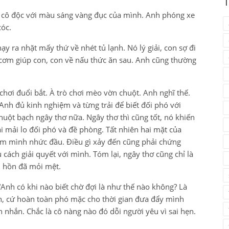
T
cô độc với màu sáng vàng đục của mình. Anh phóng xe
óc.
ạy ra nhặt mấy thứ về nhét tủ lạnh. Nó lý giải, con sợ đi
cơm giúp con, con về nấu thức ăn sau. Anh cũng thường
chơi đuổi bắt. À trò chơi mèo vờn chuột. Anh nghĩ thế.
h đủ kinh nghiệm và từng trải để biết đối phó với
ột bạch ngây thơ nữa. Ngây thơ thì cũng tốt, nó khiến
i mải lo đối phó và đề phòng. Tất nhiên hai mặt của
làm mình nhức đầu. Điều gì xảy đến cũng phải chứng
 cách giải quyết với mình. Tóm lại, ngây thơ cũng chỉ là
m hồn đã mỏi mệt.
“Anh có khi nào biết chờ đợi là như thế nào không? Là
n, cứ hoàn toàn phó mặc cho thời gian đưa đẩy mình
n nhắn. Chắc là cô nàng nào đó dỗi người yêu vì sai hẹn.