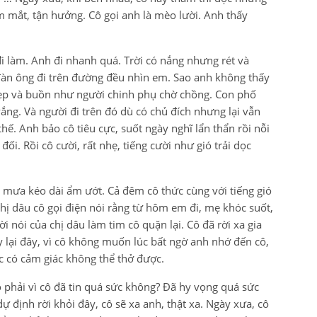
m mắt, tận hưởng. Cô gọi anh là mèo lười. Anh thấy
i làm. Anh đi nhanh quá. Trời có nắng nhưng rét và
đàn ông đi trên đường đều nhìn em. Sao anh không thấy
đẹp và buồn như người chinh phụ chờ chồng. Con phố
ng. Và người đi trên đó dù có chủ đích nhưng lại vẫn
thế. Anh bảo cô tiêu cực, suốt ngày nghĩ lẩn thẩn rồi nỗi
i. Rồi cô cười, rất nhẹ, tiếng cười như gió trải dọc
 mưa kéo dài ẩm ướt. Cả đêm cô thức cùng với tiếng gió
Chị dâu cô gọi điện nói rằng từ hôm em đi, mẹ khóc suốt,
 nói của chị dâu làm tim cô quặn lại. Cô đã rời xa gia
 lại đây, vì cô không muốn lúc bất ngờ anh nhớ đến cô,
úc có cảm giác không thể thở được.
 phải vì cô đã tin quá sức không? Đã hy vọng quá sức
ự định rời khỏi đây, cô sẽ xa anh, thật xa. Ngày xưa, cô