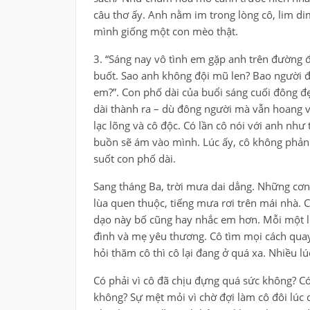
câu thơ ấy. Anh nằm im trong lòng cô, lim di
mình giống một con mèo thật.
3. “Sáng nay vô tình em gặp anh trên đường đ
buốt. Sao anh không đội mũ len? Bao người 
em?”. Con phố dài của buổi sáng cuối đông 
dài thành ra – dù đông người mà vẫn hoang vắ
lạc lõng và cô độc. Có lần cô nói với anh như 
buồn sẽ ám vào mình. Lúc ấy, cô không phản đố
suốt con phố dài.
Sang tháng Ba, trời mưa dai dẳng. Những cơn
lùa quen thuộc, tiếng mưa rơi trên mái nhà. 
dạo này bố cũng hay nhắc em hơn. Mỗi một lời
đình và mẹ yêu thương. Cô tìm mọi cách quay
hỏi thăm cô thì cô lại đang ở quá xa. Nhiều l
Có phải vì cô đã chịu đựng quá sức không? Có
không? Sự mệt mỏi vì chờ đợi làm cô đôi lúc d