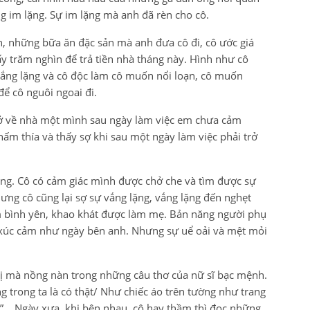
g im lặng. Sự im lặng mà anh đã rèn cho cô.
, những bữa ăn đặc sản mà anh đưa cô đi, cô ước giá
ấy trăm nghìn để trả tiền nhà tháng này. Hình như cô
 vắng lặng và cô độc làm cô muốn nổi loạn, cô muốn
để cô nguôi ngoai đi.
trở về nhà một mình sau ngày làm việc em chưa cảm
ấm thía và thấy sợ khi sau một ngày làm việc phải trở
ng. Cô có cảm giác mình được chở che và tìm được sự
ng cô cũng lại sợ sự vắng lặng, vắng lặng đến nghẹt
m bình yên, khao khát được làm mẹ. Bản năng người phụ
 xúc cảm như ngày bên anh. Nhưng sự uể oải và mệt mỏi
 dị mà nồng nàn trong những câu thơ của nữ sĩ bạc mệnh.
trong ta là có thật/ Như chiếc áo trên tường như trang
… Ngày xưa, khi bên nhau, cô hay thầm thì đọc những