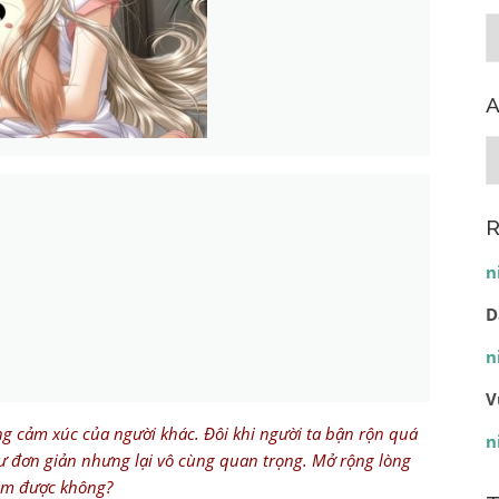
C
A
A
R
n
D
n
V
g cảm xúc của người khác. Đôi khi người ta bận rộn quá
n
 đơn giản nhưng lại vô cùng quan trọng. Mở rộng lòng
làm được không?