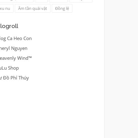
xu nu
Âm tần quái vật
Đồng lệ
logroll
log Ca Heo Con
heryl Nguyen
eavenly Wind™
uLu Shop
ư Đồ Phỉ Thúy