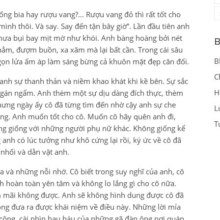
ống bia hay rượu vang?… Rượu vang đỏ thì rất tốt cho
nh thôi. Và say. Say đến tận bây giờ”. Lần đầu tiên anh
mưa bụi bay mịt mờ như khói. Anh bàng hoàng bởi nét
B
 thẳm, đượm buồn, xa xăm mà lại bất cần. Trong cái sâu
B
gọn lửa ấm áp làm sáng bừng cả khuôn mặt đẹp cân đối.
C
anh sự thanh thản và niềm khao khát khi kề bên. Sự sắc
H
 ngán ngẩm. Anh thèm một sự dịu dàng đích thực, thèm
hưng ngày ấy cô đã từng tìm đến nhờ cậy anh sự che
L
lặng. Anh muốn tốt cho cô. Muốn cô hãy quên anh đi,
T
g giống với những người phụ nữ khác. Không giống kể
g anh có lúc tưởng như khô cứng lại rồi, ký ức về cô đã
 nhối và dằn vặt anh.
 và những nỗi nhớ. Cô biết trong suy nghĩ của anh, cô
h hoàn toàn yên tâm và không lo lắng gì cho cô nữa.
làm mãi không được. Anh sẽ không hình dung được cô đã
ông đưa ra được khái niệm về điều này. Những lời mỉa
 công, cái nhìn hau háu của những gã đàn ông nơi quán