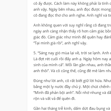
cô ấy được. Cách làm này không phải là tính c
anh vậy. Ngày bên nhau, anh đọc được mong 
cô đang đọc thơ cho anh nghe. Anh nghĩ và ti
Anh không quen với suy nghĩ rằng cô đang trở
ngày anh càng nhận thấy rõ hơn cảm giác bồn
giác đó. Cảm giác như mình để quên hay đánh
“Tại mình già rồi”, anh nghĩ vậy.
5. “Sáng nay gió mùa lại về, trời se lạnh. Anh
Là đợt rét cuối rồi đấy anh ạ. Ngày hôm nay a
sinh của mình cả”. Mỗi lần gần nhau, anh thầm 
anh thôi”. Và cô cũng thế, cũng đê mê lảm nhả
Đúng như lời anh, cô rất biết giữ lời hứa. Nh
bằng một ly nước đầy chủ ý. Một chút chểnh 
“Mình đã phản bội anh”. Nỗi nhớ nhung và dằn
rộn và vất vả để quên đi.
Gần hai tháng trễ kinh, dấm dứt đau bụng và