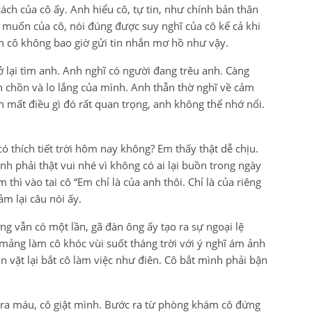
ách của cô ấy. Anh hiểu cô, tự tin, như chính bản thân
muốn của cô, nói đúng được suy nghĩ của cô kể cả khi
n cô không bao giờ gửi tin nhắn mơ hồ như vậy.
 lại tìm anh. Anh nghĩ có người đang trêu anh. Càng
 chồn và lo lắng của mình. Anh thẫn thờ nghĩ về cảm
 mất điều gì đó rất quan trọng, anh không thể nhớ nổi.
 có thích tiết trời hôm nay không? Em thấy thật dễ chịu.
nh phải thật vui nhé vì không có ai lại buồn trong ngày
thì vào tai cô “Em chỉ là của anh thôi. Chỉ là của riêng
m lại câu nói ấy.
ưng vẫn có một lần, gã đàn ông ấy tạo ra sự ngoại lệ
mảng làm cô khóc vùi suốt tháng trời với ý nghĩ ám ảnh
 vặt lại bắt cô làm việc như điên. Cô bắt mình phải bận
 ra máu, cô giật mình. Bước ra từ phòng khám cô đứng