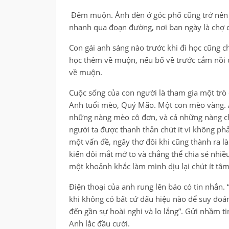
Đêm muộn. Ánh đèn ở góc phố cũng trở nên 
nhanh qua đoạn đường, nơi ban ngày là chợ c
Con gái anh sáng nào trước khi đi học cũng ch
học thêm về muộn, nếu bố về trước cắm nồi 
về muộn.
Cuộc sống của con người là tham gia một trò 
Anh tuổi mèo, Quý Mão. Một con mèo vàng. An
những nàng mèo cô đơn, và cả những nàng chu
người ta được thanh thản chút ít vì không phả
một vấn đề, ngây thơ đôi khi cũng thành ra 
kiến đôi mắt mở to và chẳng thể chia sẻ nhiều
một khoảnh khắc làm mình dịu lại chút ít tâ
Điện thoại của anh rung lên báo có tin nhắn. 
khi không có bất cứ dấu hiệu nào để suy đoá
đến gần sự hoài nghi và lo lắng”. Gửi nhầm ti
Anh lắc đầu cười.