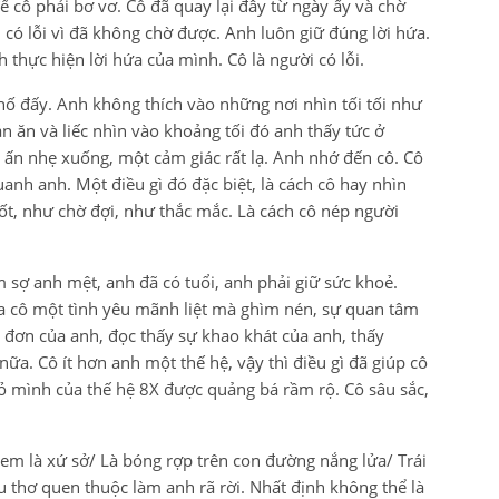
 cô phải bơ vơ. Cô đã quay lại đây từ ngày ấy và chờ
 có lỗi vì đã không chờ được. Anh luôn giữ đúng lời hứa.
 thực hiện lời hứa của mình. Cô là người có lỗi.
hố đấy. Anh không thích vào những nơi nhìn tối tối như
n ăn và liếc nhìn vào khoảng tối đó anh thấy tức ở
 ấn nhẹ xuống, một cảm giác rất lạ. Anh nhớ đến cô. Cô
nh anh. Một điều gì đó đặc biệt, là cách cô hay nhìn
hốt, như chờ đợi, như thắc mắc. Là cách cô nép người
 sợ anh mệt, anh đã có tuổi, anh phải giữ sức khoẻ.
a cô một tình yêu mãnh liệt mà ghìm nén, sự quan tâm
 đơn của anh, đọc thấy sự khao khát của anh, thấy
. Cô ít hơn anh một thế hệ, vậy thì điều gì đã giúp cô
ỏ mình của thế hệ 8X được quảng bá rầm rộ. Cô sâu sắc,
 em là xứ sở/ Là bóng rợp trên con đường nắng lửa/ Trái
 thơ quen thuộc làm anh rã rời. Nhất định không thể là