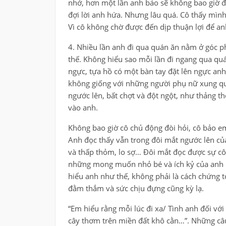
nhớ, hơn một lần anh bảo sẽ không bao giờ để
đợi lời anh hứa. Nhưng lâu quá. Cô thấy mình
Vì cô không chờ được đến dịp thuận lợi để anh
4. Nhiều lần anh đi qua quán ăn nằm ở góc p
thế. Không hiểu sao mỗi lần đi ngang qua quá
ngực, tựa hồ có một bàn tay đặt lên ngực anh
không giống với những người phụ nữ xung qua
ngước lên, bất chợt và đột ngột, như thảng t
vào anh.
Không bao giờ cô chủ động đòi hỏi, cô bảo em
Anh đọc thấy vẫn trong đôi mắt ngước lên củ
và thấp thỏm, lo sợ… Đôi mắt đọc được sự cô
những mong muốn nhỏ bé và ích kỷ của anh nữa
hiểu anh như thế, không phải là cách chứng t
đằm thắm và sức chịu đựng cũng kỳ lạ.
“Em hiểu rằng mỗi lúc đi xa/ Tình anh đối với
cây thơm trên miền đất khô cằn…”. Những câu