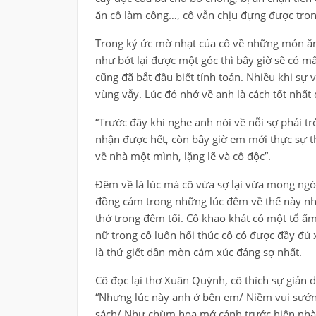
ăn cô làm công…, cô vẫn chịu đựng được tron
Trong ký ức mờ nhạt của cô về những món ăn
như bớt lại được một góc thì bây giờ sẽ có m
cũng đã bắt đầu biết tính toán. Nhiều khi sự
vùng vẫy. Lúc đó nhớ về anh là cách tốt nhất 
“Trước đây khi nghe anh nói về nỗi sợ phải 
nhận được hết, còn bây giờ em mới thực sự th
về nhà một mình, lặng lẽ và cô độc”.
Đêm về là lúc mà cô vừa sợ lại vừa mong ngó
đồng cảm trong những lúc đêm về thế này như
thở trong đêm tối. Cô khao khát có một tổ ấ
nữ trong cô luôn hối thúc cô có được đầy đủ
là thứ giết dần mòn cảm xúc đáng sợ nhất.
Cô đọc lại thơ Xuân Quỳnh, cô thích sự giản
“Nhưng lúc này anh ở bên em/ Niềm vui sướng 
sách/ Như chùm hoa mở cánh trước hiên nhà”