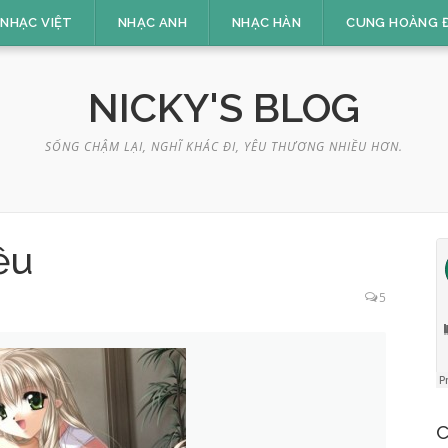
NHẠC VIỆT
NHẠC ANH
NHẠC HÀN
CUNG HOÀNG 
NICKY'S BLOG
SỐNG CHẬM LẠI, NGHĨ KHÁC ĐI, YÊU THƯƠNG NHIỀU HƠN.
ều
5
C