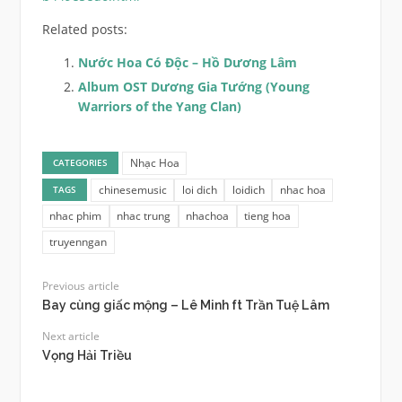
Related posts:
Nước Hoa Có Độc – Hồ Dương Lâm
Album OST Dương Gia Tướng (Young
Warriors of the Yang Clan)
Nhạc Hoa
CATEGORIES
chinesemusic
loi dich
loidich
nhac hoa
TAGS
nhac phim
nhac trung
nhachoa
tieng hoa
truyenngan
Previous article
Bay cùng giấc mộng – Lê Minh ft Trần Tuệ Lâm
Next article
Vọng Hải Triều