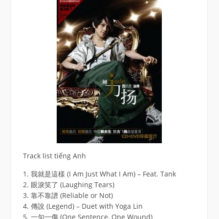
Track list tiếng Anh
1. 我就是這樣 (I Am Just What I Am) – Feat. Tank
2. 眼淚笑了 (Laughing Tears)
3. 靠不靠譜 (Reliable or Not)
4. 傳說 (Legend) – Duet with Yoga Lin
5. 一句一傷 (One Sentence, One Wound)