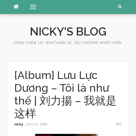
Skip
Menu
to
content
NICKY'S BLOG
SỐNG CHẬM LẠI, NGHĨ KHÁC ĐI, YÊU THƯƠNG NHIỀU HƠN.
[Album] Lưu Lực
Dương – Tôi là như
thế | 刘力揚 – 我就是
这样
nicky
June 21, 2008
0