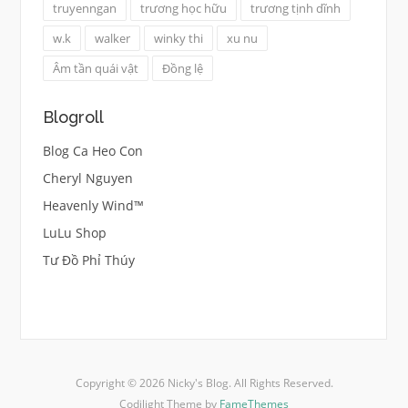
truyenngan
trương học hữu
trương tịnh dĩnh
w.k
walker
winky thi
xu nu
Âm tần quái vật
Đồng lệ
Blogroll
Blog Ca Heo Con
Cheryl Nguyen
Heavenly Wind™
LuLu Shop
Tư Đồ Phỉ Thúy
Copyright © 2026 Nicky's Blog. All Rights Reserved.
Codilight Theme by
FameThemes