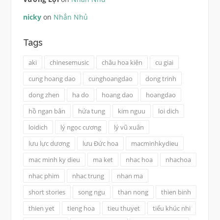
nicky
on
Nhắn Nhủ
Tags
aki
chinesemusic
châu hoa kiện
cu giai
cung hoang dao
cunghoangdao
dong trinh
dong zhen
ha do
hoang dao
hoangdao
hồ ngạn bân
hứa tung
kim nguu
loi dich
loidich
lý ngọc cương
lý vũ xuân
lưu lực dương
lưu Đức hoa
macminhkydieu
mac minh ky dieu
ma ket
nhac hoa
nhachoa
nhac phim
nhac trung
nhan ma
short stories
song ngu
than nong
thien binh
thien yet
tieng hoa
tieu thuyet
tiểu khúc nhi