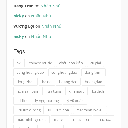
Dang Tran
on
Nhắn Nhủ
nicky
on
Nhắn Nhủ
Vương Lợi
on
Nhắn Nhủ
nicky
on
Nhắn Nhủ
Tags
aki
chinesemusic
châu hoa kiện
cu giai
cung hoang dao
cunghoangdao
dong trinh
dong zhen
ha do
hoang dao
hoangdao
hồ ngạn bân
hứa tung
kim nguu
loi dich
loidich
lý ngọc cương
lý vũ xuân
lưu lực dương
lưu Đức hoa
macminhkydieu
mac minh ky dieu
ma ket
nhac hoa
nhachoa