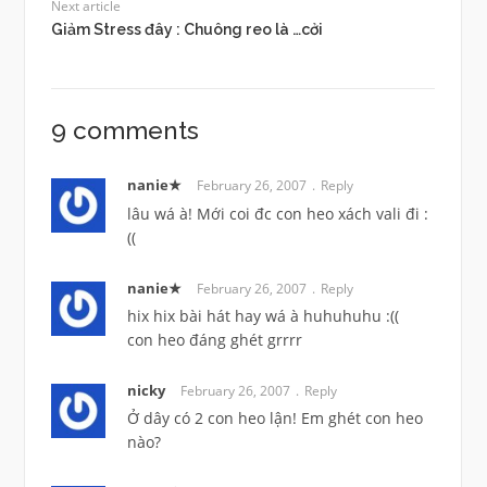
Next article
Giảm Stress đây : Chuông reo là …cởi
9 comments
nanie★
February 26, 2007
Reply
lâu wá à! Mới coi đc con heo xách vali đi :
((
nanie★
February 26, 2007
Reply
hix hix bài hát hay wá à huhuhuhu :((
con heo đáng ghét grrrr
nicky
February 26, 2007
Reply
Ở dây có 2 con heo lận! Em ghét con heo
nào?