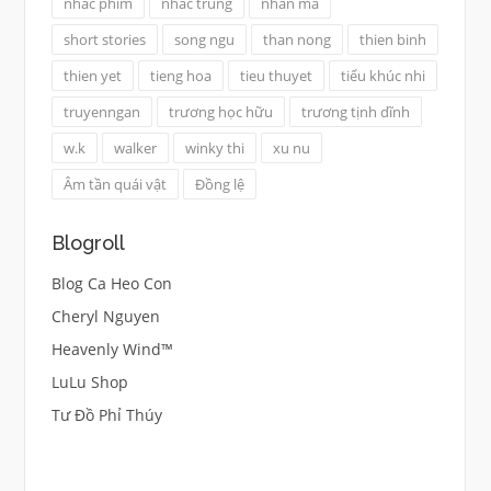
nhac phim
nhac trung
nhan ma
short stories
song ngu
than nong
thien binh
thien yet
tieng hoa
tieu thuyet
tiểu khúc nhi
truyenngan
trương học hữu
trương tịnh dĩnh
w.k
walker
winky thi
xu nu
Âm tần quái vật
Đồng lệ
Blogroll
Blog Ca Heo Con
Cheryl Nguyen
Heavenly Wind™
LuLu Shop
Tư Đồ Phỉ Thúy