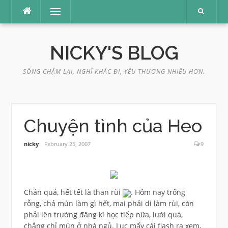
Skip
Menu
to
content
NICKY'S BLOG
SỐNG CHẬM LẠI, NGHĨ KHÁC ĐI, YÊU THƯƠNG NHIỀU HƠN.
Chuyện tình của Heo
nicky
February 25, 2007
9
Chán quá, hết tết là than rùi
. Hôm nay trống
rỗng, chả mún làm gì hết, mai phải di làm rùi, còn
phải lên trường đăng kí học tiếp nữa, lười quá,
chẳng chỉ mún ở nhà ngủ. Lục mấy cái flash ra xem,