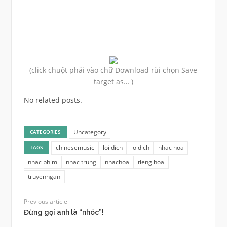
(click chuột phải vào chữ Download rùi chọn Save
target as… )
No related posts.
Uncategory
CATEGORIES
chinesemusic
loi dich
loidich
nhac hoa
TAGS
nhac phim
nhac trung
nhachoa
tieng hoa
truyenngan
Previous article
Đừng gọi anh là “nhóc”!