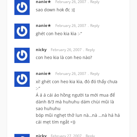
nanie★
February 26, 2007
Reply
sao down hok đc :((
nanie★
February 26, 2007
Reply
ghét con heo kia kìa :-“
nicky
February 26, 2007
Reply
con heo kia là con heo nào?
nanie★
February 26, 2007
Reply
xí! ghét con heo kia kìa, đó đó thấy chưa
:-“
Á á á cái áo hồng người ta mới mua để
dành 8/3 mà huhuhu dám chùi mũi là
sao huhuhu
bóp mũi nghẹt thở lun nà…nà …nà há há
cái mẹt tím ngắt =))
nicky
February 27, 2007
Reply