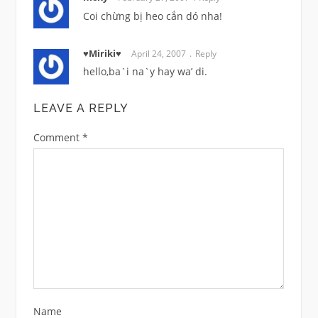
Coi chừng bị heo cắn dó nha!
♥Miriki♥
April 24, 2007
Reply
hello,ba`i na`y hay wa’ di.
LEAVE A REPLY
Comment
*
Name