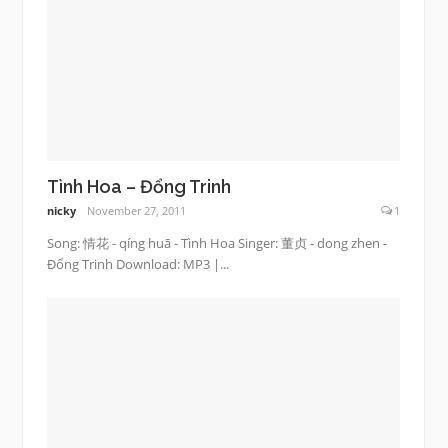
Tình Hoa – Đổng Trinh
nicky
November 27, 2011
1
Song: 情花 - qíng huā - Tình Hoa Singer: 董贞 - dong zhen -
Đổng Trinh Download: MP3 |...