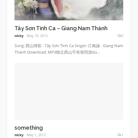
Tây Sơn Tình Ca – Giang Nam Thành
nicky
May 10, 2013
0
Song: 西山情歌 - Tây Sơn Tình Ca Singer: 江南誠 - Giang Nam
Thành Download: MP3独立西山可有谁同游du...
something
nicky
May 1, 2012
1