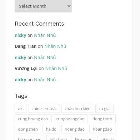
Archives
Recent Comments
nicky
on
Nhắn Nhủ
Dang Tran
on
Nhắn Nhủ
nicky
on
Nhắn Nhủ
Vương Lợi
on
Nhắn Nhủ
nicky
on
Nhắn Nhủ
Tags
aki
chinesemusic
châu hoa kiện
cu giai
cung hoang dao
cunghoangdao
dong trinh
dong zhen
ha do
hoang dao
hoangdao
hồ ngạn bân
hứa tung
kim nguu
loi dich