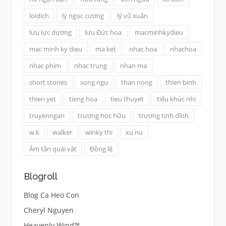
loidich
lý ngọc cương
lý vũ xuân
lưu lực dương
lưu Đức hoa
macminhkydieu
mac minh ky dieu
ma ket
nhac hoa
nhachoa
nhac phim
nhac trung
nhan ma
short stories
song ngu
than nong
thien binh
thien yet
tieng hoa
tieu thuyet
tiểu khúc nhi
truyenngan
trương học hữu
trương tịnh dĩnh
w.k
walker
winky thi
xu nu
Âm tần quái vật
Đồng lệ
Blogroll
Blog Ca Heo Con
Cheryl Nguyen
Heavenly Wind™