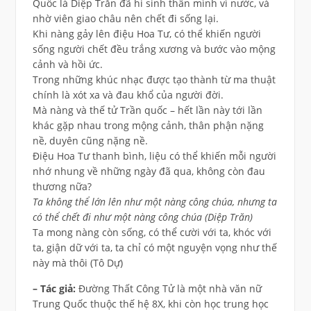
Quốc là Diệp Trăn đã hi sinh thân mình vì nước, và
nhờ viên giao châu nên chết đi sống lại.
Khi nàng gảy lên điệu Hoa Tư, có thể khiến người
sống người chết đều trắng xương và bước vào mộng
cảnh và hồi ức.
Trong những khúc nhạc được tạo thành từ ma thuật
chính là xót xa và đau khổ của người đời.
Mà nàng và thế tử Trần quốc – hết lần này tới lần
khác gặp nhau trong mộng cảnh, thân phận nặng
nề, duyên cũng nặng nề.
Điệu Hoa Tư thanh bình, liệu có thể khiến mỗi người
nhớ nhung về những ngày đã qua, không còn đau
thương nữa?
Ta không thể lớn lên như một nàng công chúa, nhưng ta
có thể chết đi như một nàng công chúa (Diệp Trăn)
Ta mong nàng còn sống, có thể cười với ta, khóc với
ta, giận dữ với ta, ta chỉ có một nguyện vọng như thế
này mà thôi (Tô Dự)
– Tác giả:
Đường Thất Công Tử là một nhà văn nữ
Trung Quốc thuộc thế hệ 8X, khi còn học trung học