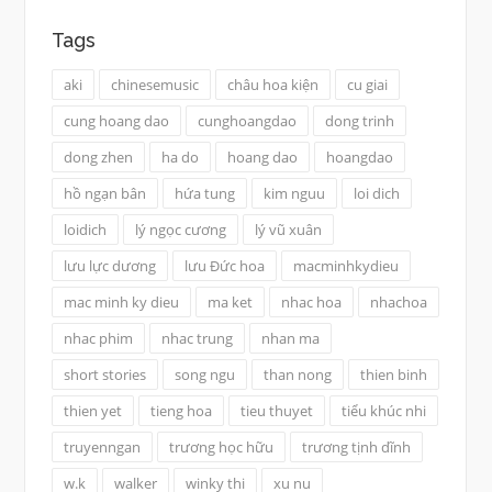
Tags
aki
chinesemusic
châu hoa kiện
cu giai
cung hoang dao
cunghoangdao
dong trinh
dong zhen
ha do
hoang dao
hoangdao
hồ ngạn bân
hứa tung
kim nguu
loi dich
loidich
lý ngọc cương
lý vũ xuân
lưu lực dương
lưu Đức hoa
macminhkydieu
mac minh ky dieu
ma ket
nhac hoa
nhachoa
nhac phim
nhac trung
nhan ma
short stories
song ngu
than nong
thien binh
thien yet
tieng hoa
tieu thuyet
tiểu khúc nhi
truyenngan
trương học hữu
trương tịnh dĩnh
w.k
walker
winky thi
xu nu