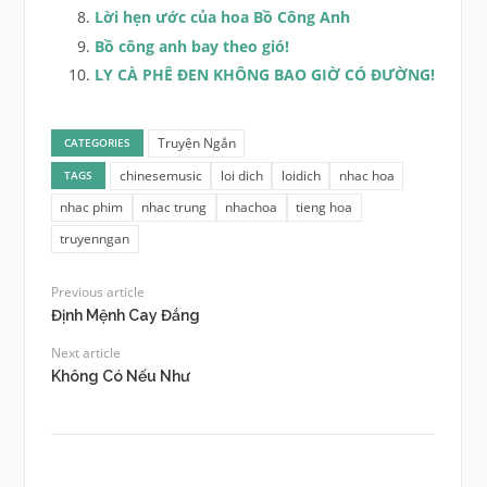
Lời hẹn ước của hoa Bồ Công Anh
Bồ công anh bay theo gió!
LY CÀ PHÊ ĐEN KHÔNG BAO GIỜ CÓ ĐƯỜNG!
Truyện Ngắn
CATEGORIES
chinesemusic
loi dich
loidich
nhac hoa
TAGS
nhac phim
nhac trung
nhachoa
tieng hoa
truyenngan
Previous article
Định Mệnh Cay Đắng
Next article
Không Có Nếu Như