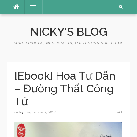
Skip
Menu
to
content
NICKY'S BLOG
SỐNG CHẬM LẠI, NGHĨ KHÁC ĐI, YÊU THƯƠNG NHIỀU HƠN.
[Ebook] Hoa Tư Dẫn
– Đường Thất Công
Tử
nicky
September 9, 2012
1