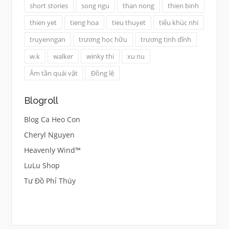
short stories
song ngu
than nong
thien binh
thien yet
tieng hoa
tieu thuyet
tiểu khúc nhi
truyenngan
trương học hữu
trương tịnh dĩnh
w.k
walker
winky thi
xu nu
Âm tần quái vật
Đồng lệ
Blogroll
Blog Ca Heo Con
Cheryl Nguyen
Heavenly Wind™
LuLu Shop
Tư Đồ Phỉ Thúy