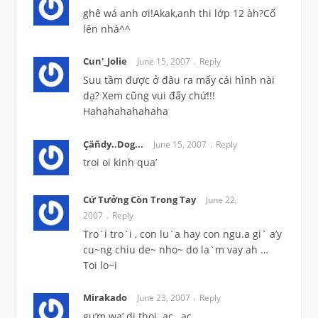
ghê wá anh ơi!Akak,anh thi lớp 12 àh?Cố
lên nhá^^
Cun'_Jolie
June 15, 2007
Reply
Suu tầm được ở đâu ra mấy cái hình nài
dạ? Xem cũng vui đấy chứ!!!
Hahahahahahaha
Çäñdy..Dog...
June 15, 2007
Reply
troi oi kinh qua’
Cứ Tưởng Còn Trong Tay
June 22,
2007
Reply
Tro`i tro`i , con lu`a hay con ngu.a gi` a’y
cu~ng chiu de~ nho~ do la`m vay ah …
Toi lo~i
Mirakado
June 23, 2007
Reply
gu’m wa’ di thoi..ac…ac