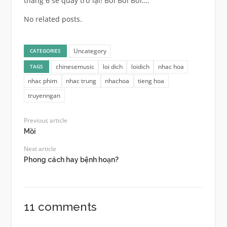
tháng 6 sẽ quay trở lại! Bơi Bơi Bơi….
No related posts.
Uncategory
CATEGORIES
chinesemusic
loi dich
loidich
nhac hoa
TAGS
nhac phim
nhac trung
nhachoa
tieng hoa
truyenngan
Previous article
Mồi
Next article
Phong cách hay bệnh hoạn?
11 comments