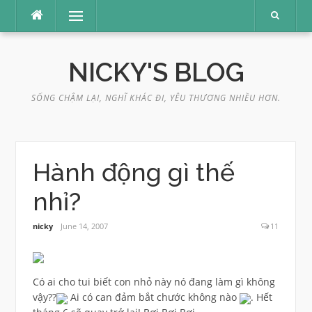
Skip
Menu
to
content
NICKY'S BLOG
SỐNG CHẬM LẠI, NGHĨ KHÁC ĐI, YÊU THƯƠNG NHIỀU HƠN.
Hành động gì thế
nhỉ?
nicky
June 14, 2007
11
Có ai cho tui biết con nhỏ này nó đang làm gì không
vậy??
Ai có can đảm bắt chước không nào
. Hết