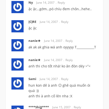
Ny
June 14, 2007
Reply
ặc ặc…gớm…pó chíu đem chôn…hehe..
[C]RE
June 14, 2007
Reply
ặc ặc
nanie★
June 14, 2007
Reply
ak ak ak ghia wá anh oyyyyy T____________T
nanie★
June 14, 2007
Reply
anh thi cho tốt nhá! ko ăn đòn déy >”<
Sami
June 14, 2007
Reply
hun kon dê à anh 🙁 ghê quá muốn ói
quá :))
anh thi à anh cố lên nha :X
****ShiJJ****
June 15, 2007
Reply