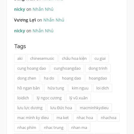
nicky
on
Nhắn Nhủ
Vương Lợi
on
Nhắn Nhủ
nicky
on
Nhắn Nhủ
Tags
aki
chinesemusic
châu hoa kiện
cu giai
cung hoang dao
cunghoangdao
dong trinh
dong zhen
ha do
hoang dao
hoangdao
hồ ngạn bân
hứa tung
kim nguu
loi dich
loidich
lý ngọc cương
lý vũ xuân
lưu lực dương
lưu Đức hoa
macminhkydieu
mac minh ky dieu
ma ket
nhac hoa
nhachoa
nhac phim
nhac trung
nhan ma