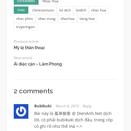
Nhạc Hoa
CATEGORIES
chinesemusic
loi dich
loidich
nhac hoa
TAGS
nhac phim
nhac trung
nhachoa
tieng hoa
truyenngan
Previous article
Mỹ lệ thần thoại
Next article
Ái diệc cận – Lâm Phong
2 comments
Bubikuki
March 8, 2010
Reply
Bài này là 孤单狭客 @ DienAnh.Net dịch
lời, có phải bubikuki dịch đâu, trong clip
có ghi rõ như thế mà =.=