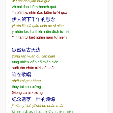
wú nài dāo jiàn huá guò
vô nại đao kiếm hoạch quá
Ta bất lực nhìn đao kiếm lướt qua
伊人留下千年的思念
yī rén liú xià qiān nián de sī niàn
y nhân lưu hạ thiên niên đích tư niệm
Y nhân từ biệt nghìn năm tư niệm
纵然远古天边
zòng rán yuǎn gǔ tiān biān
túng nhiên viễn cổ thiên biên
suốt tận chân trời viễn cổ
谁在歌唱
shéi zài gē chàng
thùy tại ca xướng
Giọng ca ai xướng
纪念遗落一世的缠绵
jì niàn yí luò yī shì de chán mián
kỉ niệm di lạc nhất thế đích triền miên