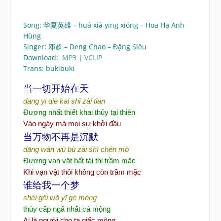
Song: 华夏英雄 – huá xià yīng xióng – Hoa Hạ Anh
Hùng
Singer: 邓超 – Deng Chao – Đặng Siêu
Download:
MP3
|
VCLIP
Trans: bukibuki
当一切开始在天
dāng yī qiē kāi shǐ zài tiān
Đương nhất thiết khai thủy tại thiên
Vào ngày mà mọi sự khởi đầu
当万物不再是沉默
dāng wàn wù bù zài shì chén mò
Đương vạn vật bất tái thị trầm mặc
Khi vạn vật thôi không còn trầm mặc
谁给我一个梦
shéi gěi wǒ yī gè mèng
thùy cấp ngã nhất cá mộng
Ai là người cho ta giấc mộng