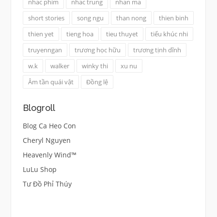
nhac phim
nhac trung
nhan ma
short stories
song ngu
than nong
thien binh
thien yet
tieng hoa
tieu thuyet
tiểu khúc nhi
truyenngan
trương học hữu
trương tịnh dĩnh
w.k
walker
winky thi
xu nu
Âm tần quái vật
Đồng lệ
Blogroll
Blog Ca Heo Con
Cheryl Nguyen
Heavenly Wind™
LuLu Shop
Tư Đồ Phỉ Thúy