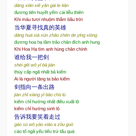
dāng xiān xiě yǎn gài le tiān
đương tiên huyết yểm cái liễu thiên
Khi máu tươi nhuộm thắm bầu trời
当华夏寻找真的英雄
dāng huá xià xún zhǎo zhēn de yīng xióng
đương hoa hạ tầm trảo chân đích anh hung
Khi Hoa Hạ tìm anh hùng chân chính
谁给我一把剑
shéi gěi wǒ yī bǎ jiàn
thùy cấp ngã nhất bả kiếm
Ai là người tặng ta bảo kiếm
剑指向一条出路
jiàn zhǐ xiàng yī tiáo chū lù
kiếm chỉ hướng nhất điều xuất lộ
kiếm chỉ hướng sinh lộ
告诉我要笑着走过
gào sù wǒ yào xiào a zǒu guò
cáo tố ngã yếu tiếu trứ tẩu quá