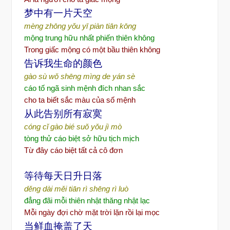
梦中有一片天空
mèng zhōng yǒu yī piàn tiān kōng
mộng trung hữu nhất phiến thiên không
Trong giấc mộng có một bầu thiên không
告诉我生命的颜色
gào sù wǒ shēng mìng de yán sè
cáo tố ngã sinh mệnh đích nhan sắc
cho ta biết sắc màu của số mệnh
从此告别所有寂寞
cóng cǐ gào bié suǒ yǒu jì mò
tòng thử cáo biệt sở hữu tịch mịch
Từ đây cáo biệt tất cả cô đơn
等待每天日升日落
děng dài měi tiān rì shēng rì luò
đẳng đãi mỗi thiên nhật thăng nhật lạc
Mỗi ngày đợi chờ mặt trời lặn rồi lại mọc
当鲜血掩盖了天