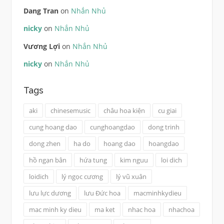
Dang Tran
on
Nhắn Nhủ
nicky
on
Nhắn Nhủ
Vương Lợi
on
Nhắn Nhủ
nicky
on
Nhắn Nhủ
Tags
aki
chinesemusic
châu hoa kiện
cu giai
cung hoang dao
cunghoangdao
dong trinh
dong zhen
ha do
hoang dao
hoangdao
hồ ngạn bân
hứa tung
kim nguu
loi dich
loidich
lý ngọc cương
lý vũ xuân
lưu lực dương
lưu Đức hoa
macminhkydieu
mac minh ky dieu
ma ket
nhac hoa
nhachoa