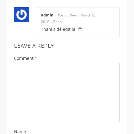
admin
Post author
March 9,
2010
Reply
Thanks để edit lại 🙂
LEAVE A REPLY
Comment
*
Name