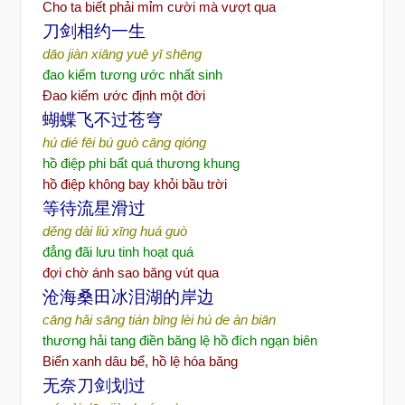
Cho ta biết phải mỉm cười mà vượt qua
刀剑相约一生
dāo jiàn xiāng yuē yī shēng
đao kiếm tương ước nhất sinh
Đao kiếm ước định một đời
蝴蝶飞不过苍穹
hú dié fēi bú guò cāng qióng
hồ điệp phi bất quá thương khung
hồ điệp không bay khỏi bầu trời
等待流星滑过
děng dài liú xīng huá guò
đẳng đãi lưu tinh hoạt quá
đợi chờ ánh sao băng vút qua
沧海桑田冰泪湖的岸边
cāng hǎi sāng tián bīng lèi hú de àn biān
thương hải tang điền băng lệ hồ đích ngạn biên
Biển xanh dâu bể, hồ lệ hóa băng
无奈刀剑划过