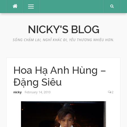
Skip
Menu
to
content
NICKY'S BLOG
SỐNG CHẬM LẠI, NGHĨ KHÁC ĐI, YÊU THƯƠNG NHIỀU HƠN.
Hoa Hạ Anh Hùng –
Đặng Siêu
nicky
February 14, 2010
2