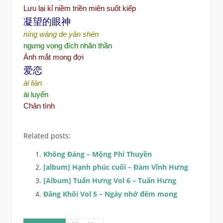
Lưu lại kỉ niềm triền miên suốt kiếp
凝望的眼神
níng wàng de yǎn shén
ngưng vọng đích nhãn thần
Ánh mắt mong đợi
爱恋
ài liàn
ái luyến
Chân tình
Related posts:
Không Đáng – Mộng Phi Thuyền
[album] Hạnh phúc cuối – Đàm Vĩnh Hưng
[Album] Tuấn Hưng Vol 6 – Tuấn Hưng
Đăng Khôi Vol 5 – Ngày nhớ đêm mong