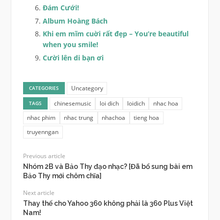
Đám Cưới!
Album Hoàng Bách
Khi em mĩm cuời rất đẹp – You’re beautiful
when you smile!
Cười lên di bạn ơi
Uncategory
CATEGORIES
chinesemusic
loi dich
loidich
nhac hoa
TAGS
nhac phim
nhac trung
nhachoa
tieng hoa
truyenngan
Previous article
Nhóm 2B và Bảo Thy đạo nhạc? [Đã bổ sung bài em
Bảo Thy mới chôm chĩa]
Next article
Thay thế cho Yahoo 360 không phải là 360 Plus Việt
Nam!