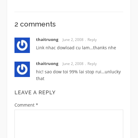
2 comments
thaitruong
June 2, 2008
Reply
Link nhac dowload cu lam…thanks nhe
thaitruong
June 2, 2008
Reply
hic! sao dow toi 99% lai stop rui…unlucky
that
LEAVE A REPLY
Comment
*