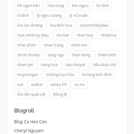
hồ ngạn bân
hứa tung
kim nguu
loi dich
loidich
lý ngọc cương
lý vũ xuân
lưu lực dương
lưu Đức hoa
macminhkydieu
mac minh ky dieu
ma ket
nhac hoa
nhachoa
nhac phim
nhac trung
nhan ma
short stories
song ngu
than nong
thien binh
thien yet
tieng hoa
tieu thuyet
tiểu khúc nhi
truyenngan
trương học hữu
trương tịnh dĩnh
w.k
walker
winky thi
xu nu
Âm tần quái vật
Đồng lệ
Blogroll
Blog Ca Heo Con
Cheryl Nguyen