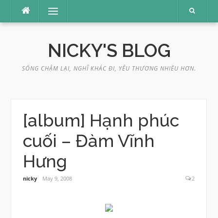
Skip
Menu
to
content
NICKY'S BLOG
SỐNG CHẬM LẠI, NGHĨ KHÁC ĐI, YÊU THƯƠNG NHIỀU HƠN.
[album] Hạnh phúc
cuối – Đàm Vĩnh
Hưng
nicky
May 9, 2008
2