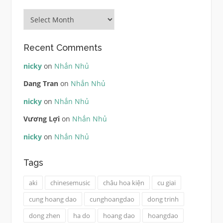
Archives
Recent Comments
nicky
on
Nhắn Nhủ
Dang Tran
on
Nhắn Nhủ
nicky
on
Nhắn Nhủ
Vương Lợi
on
Nhắn Nhủ
nicky
on
Nhắn Nhủ
Tags
aki
chinesemusic
châu hoa kiện
cu giai
cung hoang dao
cunghoangdao
dong trinh
dong zhen
ha do
hoang dao
hoangdao