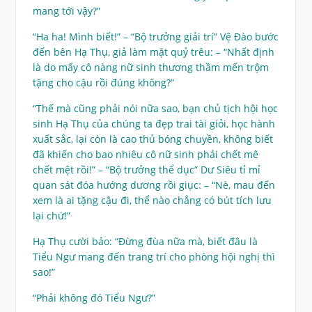
mang tới vậy?”
“Ha ha! Mình biết!” – “Bộ trưởng giải trí” Vệ Đào bước
đến bên Hạ Thụ, giả làm mặt quỷ trêu: – “Nhất định
là do mấy cô nàng nữ sinh thương thầm mến trộm
tặng cho cậu rồi đúng không?”
“Thế mà cũng phải nói nữa sao, bạn chủ tịch hội học
sinh Hạ Thụ của chúng ta đẹp trai tài giỏi, học hành
xuất sắc, lại còn là cao thủ bóng chuyền, không biết
đã khiến cho bao nhiêu cô nữ sinh phải chết mê
chết mệt rồi!” – “Bộ trưởng thể dục” Dư Siêu tỉ mỉ
quan sát đóa hướng dương rồi giục: – “Nè, mau đến
xem là ai tặng cậu đi, thể nào chẳng có bút tích lưu
lại chứ!”
Hạ Thụ cười bảo: “Đừng đùa nữa mà, biết đâu là
Tiểu Ngư mang đến trang trí cho phòng hội nghị thì
sao!”
“Phải không đó Tiểu Ngư?”