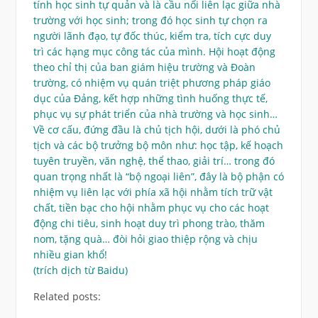
tính học sinh tự quản và là cầu nối liên lạc giữa nhà
trường với học sinh; trong đó học sinh tự chọn ra
người lãnh đạo, tự đốc thúc, kiểm tra, tích cực duy
trì các hạng mục công tác của mình. Hội hoạt động
theo chỉ thị của ban giám hiệu trường và Đoàn
trường, có nhiệm vụ quán triệt phương pháp giáo
dục của Đảng, kết hợp những tình huống thực tế,
phục vụ sự phát triển của nhà trường và học sinh…
Về cơ cấu, đứng đầu là chủ tịch hội, dưới là phó chủ
tịch và các bộ trưởng bộ môn như: học tập, kế hoạch
tuyên truyền, văn nghệ, thể thao, giải trí… trong đó
quan trọng nhất là “bộ ngoại liên”, đây là bộ phận có
nhiệm vụ liên lạc với phía xã hội nhằm tích trữ vật
chất, tiền bạc cho hội nhằm phục vụ cho các hoạt
động chi tiêu, sinh hoạt duy trì phong trào, thăm
nom, tặng quà… đòi hỏi giao thiệp rộng và chịu
nhiều gian khổ!
(trích dịch từ Baidu)
Related posts: