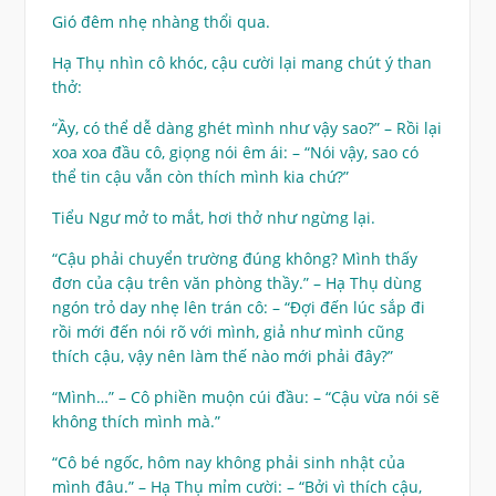
Gió đêm nhẹ nhàng thổi qua.
Hạ Thụ nhìn cô khóc, cậu cười lại mang chút ý than
thở:
“Ầy, có thể dễ dàng ghét mình như vậy sao?” – Rồi lại
xoa xoa đầu cô, giọng nói êm ái: – “Nói vậy, sao có
thể tin cậu vẫn còn thích mình kia chứ?”
Tiểu Ngư mở to mắt, hơi thở như ngừng lại.
“Cậu phải chuyển trường đúng không? Mình thấy
đơn của cậu trên văn phòng thầy.” – Hạ Thụ dùng
ngón trỏ day nhẹ lên trán cô: – “Đợi đến lúc sắp đi
rồi mới đến nói rõ với mình, giả như mình cũng
thích cậu, vậy nên làm thế nào mới phải đây?”
“Mình…” – Cô phiền muộn cúi đầu: – “Cậu vừa nói sẽ
không thích mình mà.”
“Cô bé ngốc, hôm nay không phải sinh nhật của
mình đâu.” – Hạ Thụ mỉm cười: – “Bởi vì thích cậu,