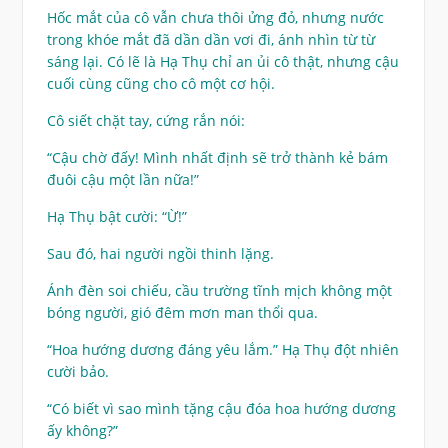
Hốc mắt của cô vẫn chưa thôi ửng đỏ, nhưng nước
trong khóe mắt đã dần dần vơi đi, ánh nhìn từ từ
sáng lại. Có lẽ là Hạ Thụ chỉ an ủi cô thật, nhưng cậu
cuối cùng cũng cho cô một cơ hội.
Cô siết chặt tay, cứng rắn nói:
“Cậu chờ đấy! Mình nhất định sẽ trở thành kẻ bám
đuôi cậu một lần nữa!”
Hạ Thụ bật cười: “Ừ!”
Sau đó, hai người ngồi thinh lặng.
Ánh đèn soi chiếu, cầu trường tĩnh mịch không một
bóng người, gió đêm mơn man thổi qua.
“Hoa hướng dương đáng yêu lắm.” Hạ Thụ đột nhiên
cười bảo.
“Có biết vì sao mình tặng cậu đóa hoa hướng dương
ấy không?”