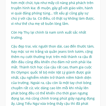
hơn một chút, tựa như mấy cô nàng phá phách trên
truyền hình kia: đi muộn, gây gỗ với giáo viên, hành
vi quái đảng phóng túng… tốt xấu gì cũng gây sự
chú ý với cậu ta. Có điều, cô thật sự không làm được,
vì như thế cha mẹ sẽ buồn lòng lắm.
Còn Hạ Thụ lại chính là nam sinh xuất sắc nhất
trường.
Cậu đẹp trai, vóc người thon dài, cao đến thước tám,
hay mặc sơ mi trắng và quần jeans tinh tươm, cộng
thêm nụ cười thường trực trên môi thành ra cậu đi
đến đâu cũng đều khiến cho đám nữ sinh phải lóa
mắt. Thành tích học của cậu rất cao, tham gia cuộc
thi Olympic quốc tế bộ môn Vật Lý giành được giải
nhất, cậu nghiễm nhiên trở thành niềm hãnh diện
của trường. Ngoài ra, cậu còn là một tay chơi bóng
chuyền rất cừ, vóc dáng cao lớn mỗi khi nhảy lên
phát bóng đều có thể khiến cho thời gian ngưng
đọng lại, mà cũng chính trong phút giây ngưng đọng
ấy, Lăng Tiểu Ngư vừa trông thấy cậu thì đã phát