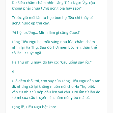
Dư Siêu chằm chằm nhìn Lăng Tiểu Ngư: “Ầy, cậu
không phải chưa từng uống bia hay sao?”
Trước giờ mỗi lần tụ họp bọn họ đều chỉ thấy cô
uống nước ép trái cây.
“Vì hội trưởng… Mình làm gì cũng được!”
Lăng Tiểu Ngư hai mắt sáng như lửa, chăm chăm
nhìn lại Hạ Thụ. Sau đó, hơi men bốc lên, thân thể
cô lắc lư suýt ngã.
Hạ Thụ nhíu mày, đỡ lấy cô: “Cậu uống say rồi.”
4
Gió đêm thổi tới, cơn say của Lăng Tiểu Ngư dần tan
đi, nhưng cô lại không muốn nói cho Hạ Thụ biết,
vẫn cứ như cũ nép đầu lên vai cậu. Hơi ấm từ làn áo
sơ mi của cậu truyền lên, hâm nóng bờ má cô.
Lặng lẽ, Tiểu Ngư bật khóc.