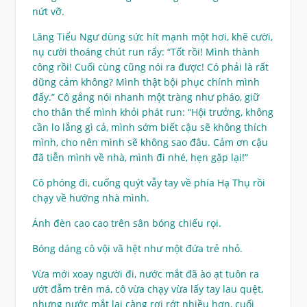
nứt vỡ.
Lăng Tiểu Ngư dùng sức hít mạnh một hơi, khẽ cười,
nụ cười thoáng chút run rẩy: “Tốt rồi! Mình thành
công rồi! Cuối cùng cũng nói ra được! Có phải là rất
dũng cảm không? Mình thật bội phục chính mình
đấy.” Cô gắng nói nhanh một tràng như pháo, giữ
cho thân thể mình khỏi phát run: “Hội trưởng, không
cần lo lắng gì cả, mình sớm biết cậu sẽ không thích
mình, cho nên mình sẽ không sao đâu. Cảm ơn cậu
đã tiễn mình về nhà, mình đi nhé, hẹn gặp lại!”
Cô phóng đi, cuống quýt vẫy tay về phía Hạ Thụ rồi
chạy về hướng nhà mình.
Ánh đèn cao cao trên sân bóng chiếu rọi.
Bóng dáng cô vội vã hệt như một đứa trẻ nhỏ.
Vừa mới xoay người đi, nước mắt đã ào ạt tuôn ra
ướt đẫm trên má, cô vừa chạy vừa lấy tay lau quệt,
nhưng nước mắt lại càng rơi rớt nhiều hơn, cuối