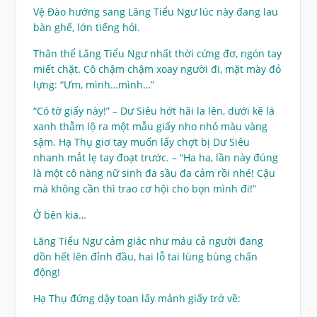
Vệ Đào hướng sang Lăng Tiểu Ngư lúc này đang lau
bàn ghế, lớn tiếng hỏi.
Thân thể Lăng Tiểu Ngư nhất thời cứng đơ, ngón tay
miết chặt. Cô chậm chậm xoay người đi, mặt mày đỏ
lựng: “Ưm, mình…mình…”
“Có tờ giấy này!” – Dư Siêu hớt hãi la lên, dưới kẽ lá
xanh thẫm lộ ra một mẫu giấy nho nhỏ màu vàng
sậm. Hạ Thụ giơ tay muốn lấy chợt bị Dư Siêu
nhanh mắt lẹ tay đoạt trước. – “Ha ha, lần này đúng
là một cô nàng nữ sinh đa sầu đa cảm rồi nhé! Cậu
mà không cần thì trao cơ hội cho bọn mình đi!”
Ở bên kia…
Lăng Tiểu Ngư cảm giác như máu cả người đang
dồn hết lên đỉnh đầu, hai lỗ tai lùng bùng chấn
động!
Hạ Thụ đứng dậy toan lấy mảnh giấy trở về: