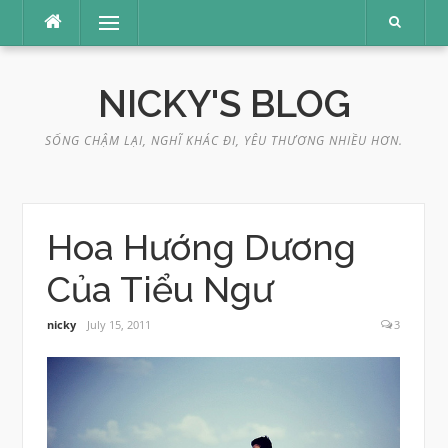
Skip
Menu
to
content
NICKY'S BLOG
SỐNG CHẬM LẠI, NGHĨ KHÁC ĐI, YÊU THƯƠNG NHIỀU HƠN.
Hoa Hướng Dương
Của Tiểu Ngư
nicky
July 15, 2011
3