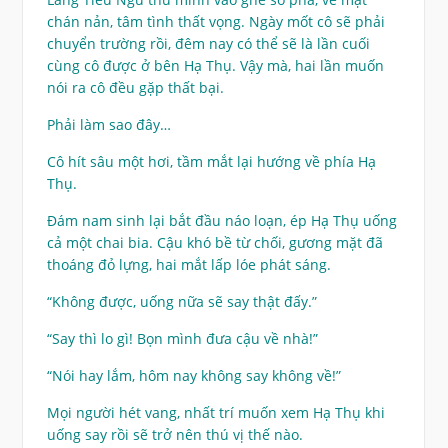
chán nản, tâm tình thất vọng. Ngày mốt cô sẽ phải
chuyển trường rồi, đêm nay có thể sẽ là lần cuối
cùng cô được ở bên Hạ Thụ. Vậy mà, hai lần muốn
nói ra cô đều gặp thất bại.
Phải làm sao đây…
Cô hít sâu một hơi, tầm mắt lại hướng về phía Hạ
Thụ.
Đám nam sinh lại bắt đầu náo loạn, ép Hạ Thụ uống
cả một chai bia. Cậu khó bề từ chối, gương mặt đã
thoáng đỏ lựng, hai mắt lấp lóe phát sáng.
“Không được, uống nữa sẽ say thật đấy.”
“Say thì lo gì! Bọn mình đưa cậu về nhà!”
“Nói hay lắm, hôm nay không say không về!”
Mọi người hét vang, nhất trí muốn xem Hạ Thụ khi
uống say rồi sẽ trở nên thú vị thế nào.