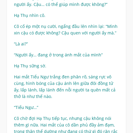
người ấy. Cậu… có thể giúp mình được không?”
Hạ Thụ nhìn cô.
Cô cố ép một nụ cười, ngẩng đầu lên nhìn lại: “Mình
xin cậu có được không? Cậu quen với người ấy mà.”
“Là ai?”
“Người ấy… đang ở trong ánh mắt của mình”
Hạ Thụ sững sờ.
Hai mắt Tiểu Ngư trắng đen phân rõ, sáng rực vô
cùng, hình bóng của cậu ánh lên giữa đôi đồng tử
ấy, lấp lánh, lấp lánh đến nỗi người ta quên mất cả
thở là như thế nào.
“Tiểu Ngư…”
Cô chờ đợi Hạ Thụ tiếp tục, nhưng cậu không nói
thêm gì nữa. Hai mắt của cô dần phủ đầy ảm đạm,
trong thân thể dường như đang có thứ gì đó răn rắc