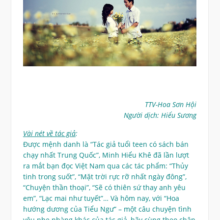
TTV-Hoa Sơn Hội
Người dịch: Hiểu Sương
Vài nét về tác giả
:
Được mệnh danh là “Tác giả tuổi teen có sách bán
chạy nhất Trung Quốc”, Minh Hiểu Khê đã lần lượt
ra mắt bạn đọc Việt Nam qua các tác phẩm: “Thủy
tinh trong suốt”, “Mặt trời rực rỡ nhất ngày đông”,
“Chuyện thần thoại”, “Sẽ có thiên sứ thay anh yêu
em”, “Lạc mai như tuyết”… Và hôm nay, với “Hoa
hướng dương của Tiểu Ngư” – một câu chuyện tình
yêu nhẹ nhàng khác của tác giả, hãy cùng theo chân