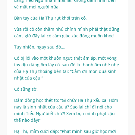
Lăng Tiểu Ngư nhắm mắt lại, không dám nhìn đến
vẻ mặt mọi người nữa.
Bàn tay của Hạ Thụ rụt khỏi trán cô.
Vừa rồi cô còn thầm nhủ chính mình phải thật dũng
cảm, giờ đây lại có cảm giác xúc động muốn khóc!
Tuy nhiên, ngay sau đó….
Cô bị lôi vào một khuôn ngực thật ấm áp, một vòng
tay dịu dàng ôm lấy cô, sau đó là thanh âm nhè nhẹ
của Hạ Thụ thoáng bên tai: “Cảm ơn món quà sinh
nhật của cậu.”
Cô sững sờ.
Đám đồng học thét to: “Gì chứ? Hạ Thụ xấu xa! Hôm
nay là sinh nhật của cậu á? Sao lại chỉ đi nói cho
mình Tiểu Ngư biết chứ?! Xem bọn mình phạt cậu
thế nào đây!”
Hạ Thụ mỉm cười đáp: “Phạt mình sau giờ học mời