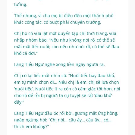
tưởng.
Thế nhưng, vì cha mẹ bị điều đến một thành phố
khác công tác, cô buột phải chuyển trường.
Chị họ cô vừa lật một quyển tạp chí thời trang, vừa
nhấp nhỏm bảo: “Nếu như không nói rõ, có thể sẽ
mãi mãi tiếc nuối; còn nếu như nói rõ, có thể sẽ đau
khổ cả đời.”
Lăng Tiểu Ngư nghe xong liền ngây người ra.
Chị cô lại liếc mắt nhìn cô: “Nuối tiếc hay đau khổ,
em tự mình chọn đi… Nếu chị là em, chị sẽ lựa chọn
‘nuối tiếc’. Nuối tiếc ít ra còn có cảm giác tốt hơn, nói
cho rõ để rồi bị người ta cự tuyệt sẽ rất ‘đau khổ’
đấy.”
Lăng Tiểu Ngư đầu óc rối bời, gương mặt ửng hồng,
ngập ngừng hỏi: “Chị nói… cậu ấy… cậu ấy… có…
thích em không?”