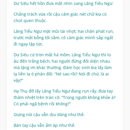
Dư Siêu hết hồn đưa mắt nhìn sang Lăng Tiểu Ngư.
Chẳng trách vừa rồi cậu cảm giác nét chữ kia có
chút quen thuộc.
Lăng Tiểu Ngư mặt mũi tái nhợt, hai chân phát run,
trước mắt bỗng tối sầm, cô cảm giác mình sắp ngất
đi ngay lập tức.
Dư Siêu cứ tròn mắt há mồm, Lăng Tiểu Ngư thì lo
âu đến trắng bệch, hai người đứng đối diện nhau
mà lặng im khác thường. Đám học sinh kia lấy làm
lạ liền la ó phản đối: “Nè sao rồi? Nói đi chứ, là ai
vậy?”
Hạ Thụ đỡ lấy Lăng Tiểu Ngư đang run rẩy, đưa tay
thăm nhiệt trên trán cô: “Trong người không khỏe à?
Có phải ngã bệnh rồi không?”
Giọng nói cậu vẫn dịu dàng như thế.
Bàn tay cậu vẫn ấm áp như thế.