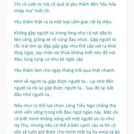
Chị cô cười to, nói cô quả là yêu thầm đến “tẩu hỏa
nhập ma” mất rồi.
Yêu thầm thật ra là một loại cảm giác rất kỳ diệu.
Không gặp người ta, trong lòng như có sợi dây bị
kéo căng, giằng xé vô cùng đau nhức. Gặp người ta
rồi, trái tim lại đập gấp gáp như thể sắp vọt ra khỏi
lồng ngực, tay chân dư thừa không biết nên để nơi
đâu, lúng túng cứ như kẻ ngốc vậy.
Yêu thầm làm cho ngày tháng trôi qua thật nhanh.
Nhớ về người ta, gặp được người ta… Lại nhớ đến
người ta rồi lại gặp được người ta… Sau đó lại bắt
đầu nhớ người ta…
Nếu như có thể lựa chọn, Lăng Tiểu Ngư chẳng thà
vĩnh viễn sống trong nỗi đau ngọt ngào này. Mặc dù
cô biết mình không xứng với một người ưu tú như
Hạ Thụ, nhưng nếu có thể ở bên cạnh cậu ta thì cô
vẫn sẽ luôn giữ được cho mình một tia hy vọng và ảo