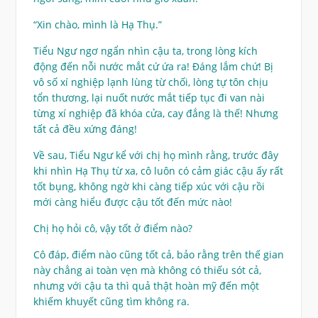
“Xin chào, mình là Hạ Thụ.”
Tiểu Ngư ngơ ngẩn nhìn cậu ta, trong lòng kích
động đến nỗi nước mắt cứ ứa ra! Đáng lắm chứ! Bị
vô số xí nghiệp lạnh lùng từ chối, lòng tự tôn chịu
tổn thương, lại nuốt nước mắt tiếp tục đi van nài
từng xí nghiệp đã khóa cửa, cay đắng là thế! Nhưng
tất cả đều xứng đáng!
Về sau, Tiểu Ngư kể với chị họ mình rằng, trước đây
khi nhìn Hạ Thụ từ xa, cô luôn có cảm giác cậu ấy rất
tốt bụng, không ngờ khi càng tiếp xúc với cậu rồi
mới càng hiểu được cậu tốt đến mức nào!
Chị họ hỏi cô, vậy tốt ở điểm nào?
Cô đáp, điểm nào cũng tốt cả, bảo rằng trên thế gian
này chẳng ai toàn vẹn mà không có thiếu sót cả,
nhưng với cậu ta thì quả thật hoàn mỹ đến một
khiếm khuyết cũng tìm không ra.