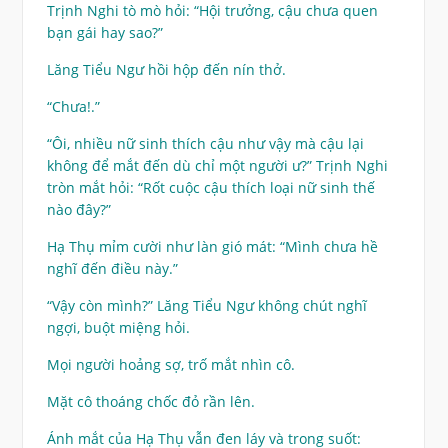
Trịnh Nghi tò mò hỏi: “Hội trưởng, cậu chưa quen
bạn gái hay sao?”
Lăng Tiểu Ngư hồi hộp đến nín thở.
“Chưa!.”
“Ôi, nhiều nữ sinh thích cậu như vậy mà cậu lại
không để mắt đến dù chỉ một người ư?” Trịnh Nghi
tròn mắt hỏi: “Rốt cuộc cậu thích loại nữ sinh thế
nào đây?”
Hạ Thụ mỉm cười như làn gió mát: “Mình chưa hề
nghĩ đến điều này.”
“Vậy còn mình?” Lăng Tiểu Ngư không chút nghĩ
ngợi, buột miệng hỏi.
Mọi người hoảng sợ, trố mắt nhìn cô.
Mặt cô thoáng chốc đỏ rần lên.
Ánh mắt của Hạ Thụ vẫn đen láy và trong suốt: