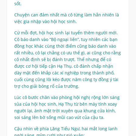
sốt.
Chuyện can đảm nhất mà cô từng làm hẳn nhiên là
việc gia nhập vào hội học sinh.
Cứ mỗi đợt, hội học sinh lại tuyển thêm người mới.
Cô báo danh vào “Bộ ngoại liên”, tuy nhiên các bạn
đồng học khác cùng thời điểm cũng báo danh vào
rất nhiều, cô lại chẳng có ưu thế gì, ai cũng cho rằng
cô nhất định sẽ bị đánh trượt. Thế nhưng để có
được cơ hội tiếp cận Hạ Thụ, cô đành chấp nhận
dày mặt đến khắp các xí nghiệp trong thành phố,
cuối cùng cũng lôi kéo được năm công ty đồng ý tài
trợ cho giải bóng rổ của trường.
Lúc cô bước chân vào phòng hội nghị rộng lớn sáng
sủa của hội học sinh, Hạ Thụ từ bên máy tính xoay
người lại, ánh mặt trời xuyên qua khung cửa kính,
soi sáng lên bờ sống mũi cao vút của cậu ta.
Cậu nhìn về phía Lăng Tiểu Ngư, hai mắt long lanh
ngời sáng, mỉm cười như gió xuân: