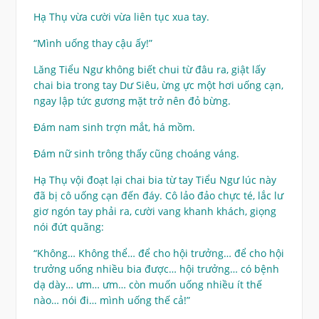
Hạ Thụ vừa cười vừa liên tục xua tay.
“Mình uống thay cậu ấy!”
Lăng Tiểu Ngư không biết chui từ đâu ra, giật lấy
chai bia trong tay Dư Siêu, ừng ực một hơi uống cạn,
ngay lập tức gương mặt trở nên đỏ bừng.
Đám nam sinh trợn mắt, há mồm.
Đám nữ sinh trông thấy cũng choáng váng.
Hạ Thụ vội đoạt lại chai bia từ tay Tiểu Ngư lúc này
đã bị cô uống cạn đến đáy. Cô lảo đảo chực té, lắc lư
giơ ngón tay phải ra, cười vang khanh khách, giọng
nói đứt quãng:
“Không… Không thể… để cho hội trưởng… để cho hội
trưởng uống nhiều bia được… hội trưởng… có bệnh
dạ dày… ưm… ưm… còn muốn uống nhiều ít thế
nào… nói đi… mình uống thế cả!”