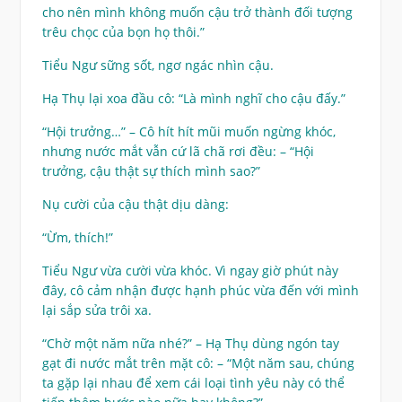
cho nên mình không muốn cậu trở thành đối tượng
trêu chọc của bọn họ thôi.”
Tiểu Ngư sững sốt, ngơ ngác nhìn cậu.
Hạ Thụ lại xoa đầu cô: “Là mình nghĩ cho cậu đấy.”
“Hội trưởng…” – Cô hít hít mũi muốn ngừng khóc,
nhưng nước mắt vẫn cứ lã chã rơi đều: – “Hội
trưởng, cậu thật sự thích mình sao?”
Nụ cười của cậu thật dịu dàng:
“Ừm, thích!”
Tiểu Ngư vừa cười vừa khóc. Vì ngay giờ phút này
đây, cô cảm nhận được hạnh phúc vừa đến với mình
lại sắp sửa trôi xa.
“Chờ một năm nữa nhé?” – Hạ Thụ dùng ngón tay
gạt đi nước mắt trên mặt cô: – “Một năm sau, chúng
ta gặp lại nhau để xem cái loại tình yêu này có thể