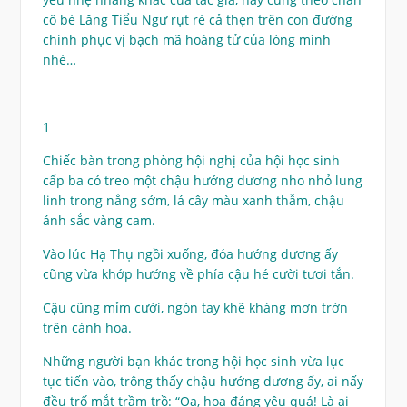
cô bé Lăng Tiểu Ngư rụt rè cả thẹn trên con đường
chinh phục vị bạch mã hoàng tử của lòng mình
nhé…
1
Chiếc bàn trong phòng hội nghị của hội học sinh
cấp ba có treo một chậu hướng dương nho nhỏ lung
linh trong nắng sớm, lá cây màu xanh thẫm, chậu
ánh sắc vàng cam.
Vào lúc Hạ Thụ ngồi xuống, đóa hướng dương ấy
cũng vừa khớp hướng về phía cậu hé cười tươi tắn.
Cậu cũng mỉm cười, ngón tay khẽ khàng mơn trớn
trên cánh hoa.
Những người bạn khác trong hội học sinh vừa lục
tục tiến vào, trông thấy chậu hướng dương ấy, ai nấy
đều trố mắt trầm trồ: “Oa, hoa đáng yêu quá! Là ai