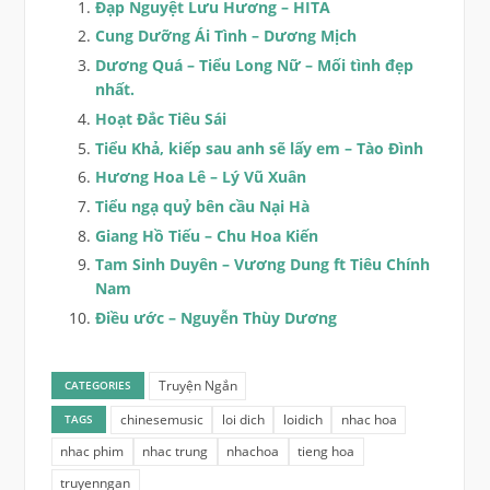
Đạp Nguyệt Lưu Hương – HITA
Cung Dưỡng Ái Tình – Dương Mịch
Dương Quá – Tiểu Long Nữ – Mối tình đẹp
nhất.
Hoạt Đắc Tiêu Sái
Tiểu Khả, kiếp sau anh sẽ lấy em – Tào Đình
Hương Hoa Lê – Lý Vũ Xuân
Tiểu ngạ quỷ bên cầu Nại Hà
Giang Hồ Tiếu – Chu Hoa Kiến
Tam Sinh Duyên – Vương Dung ft Tiêu Chính
Nam
Điều ước – Nguyễn Thùy Dương
Truyện Ngắn
CATEGORIES
chinesemusic
loi dich
loidich
nhac hoa
TAGS
nhac phim
nhac trung
nhachoa
tieng hoa
truyenngan