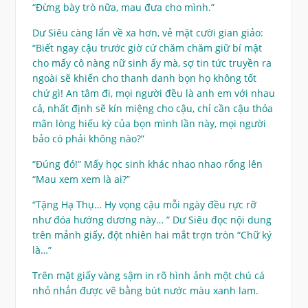
“Đừng bày trò nữa, mau đưa cho mình.”
Dư Siêu càng lẩn về xa hơn, vẻ mặt cười gian giảo:
“Biết ngay cậu trước giờ cứ chăm chăm giữ bí mật
cho mấy cô nàng nữ sinh ấy mà, sợ tin tức truyền ra
ngoài sẽ khiến cho thanh danh bọn họ không tốt
chứ gì! An tâm đi, mọi người đều là anh em với nhau
cả, nhất định sẽ kín miệng cho cậu, chỉ cần cậu thỏa
mãn lòng hiếu kỳ của bọn mình lần này, mọi người
bảo có phải không nào?”
“Đúng đó!” Mấy học sinh khác nhao nhao rống lên
“Mau xem xem là ai?”
“Tặng Hạ Thụ… Hy vọng cậu mỗi ngày đều rực rỡ
như đóa hướng dương này… ” Dư Siêu đọc nội dung
trên mảnh giấy, đột nhiên hai mắt trợn tròn “Chữ ký
là…”
Trên mặt giấy vàng sậm in rõ hình ảnh một chú cá
nhỏ nhắn được vẽ bằng bút nước màu xanh lam.