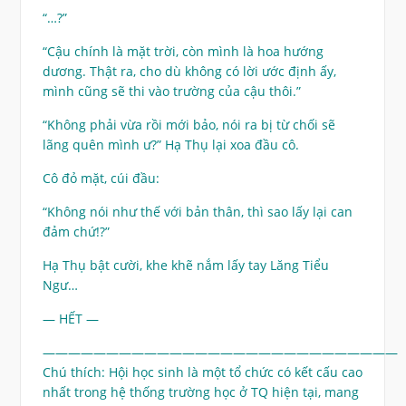
“…?”
“Cậu chính là mặt trời, còn mình là hoa hướng
dương. Thật ra, cho dù không có lời ước định ấy,
mình cũng sẽ thi vào trường của cậu thôi.”
“Không phải vừa rồi mới bảo, nói ra bị từ chối sẽ
lãng quên mình ư?” Hạ Thụ lại xoa đầu cô.
Cô đỏ mặt, cúi đầu:
“Không nói như thế với bản thân, thì sao lấy lại can
đảm chứ!?”
Hạ Thụ bật cười, khe khẽ nắm lấy tay Lăng Tiểu
Ngư…
— HẾT —
————————————————————————————
Chú thích: Hội học sinh là một tổ chức có kết cấu cao
nhất trong hệ thống trường học ở TQ hiện tại, mang