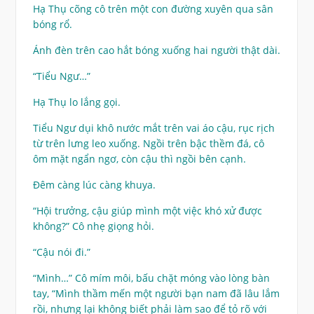
Hạ Thụ cõng cô trên một con đường xuyên qua sân
bóng rổ.
Ánh đèn trên cao hắt bóng xuống hai người thật dài.
“Tiểu Ngư…”
Hạ Thụ lo lắng gọi.
Tiểu Ngư dụi khô nước mắt trên vai áo cậu, rục rịch
từ trên lưng leo xuống. Ngồi trên bậc thềm đá, cô
ôm mặt ngẩn ngơ, còn cậu thì ngồi bên cạnh.
Đêm càng lúc càng khuya.
“Hội trưởng, cậu giúp mình một việc khó xử được
không?” Cô nhẹ giọng hỏi.
“Cậu nói đi.”
“Mình…” Cô mím môi, bấu chặt móng vào lòng bàn
tay, “Mình thầm mến một người bạn nam đã lâu lắm
rồi, nhưng lại không biết phải làm sao để tỏ rõ với