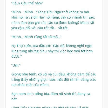
“Cậu? Cậu thế nào?”
“Mình… Mình…” Lăng Tiểu Ngư thở không ra hơi.
Nói, nói ra cả đi! Hãy nói rằng, vậy còn mình thì sao,
mình làm bạn gái của cậu có được không? Mình rất
yêu cậu, đối với cậu rất tốt… rất tốt.
“Mình… Mình cũng rất tò mò…”
Hạ Thụ cười, xoa đầu cô: “Cậu đó, không nghĩ ngợi
lung tung những điều này thì việc học mới tốt hơn
được.”
“Ưm.”
Giọng nhẹ tênh, cô vội vã cúi đầu, không dám để cậu
trông thấy những giọt nước mắt đột nhiên dâng trào
nơi khóe mắt của mình.
Bọn nam sinh uống bia, đám nữ sinh thì đang ca
hát.
Lăng Tiểu Ngư thu mình vào ghế sô pha, vẻ mặt