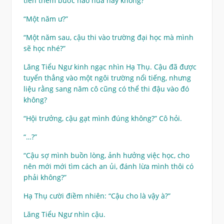
tiến thêm bước nào nữa hay không?”
“Một năm ư?”
“Một năm sau, cậu thi vào trường đại học mà mình
sẽ học nhé?”
Lăng Tiểu Ngư kinh ngạc nhìn Hạ Thụ. Cậu đã được
tuyển thẳng vào một ngôi trường nổi tiếng, nhưng
liệu rằng sang năm cô cũng có thể thi đậu vào đó
không?
“Hội trưởng, cậu gạt mình đúng không?” Cô hỏi.
“…?”
“Cậu sợ mình buồn lòng, ảnh hưởng việc học, cho
nên mới mới tìm cách an ủi, đánh lừa mình thôi có
phải không?”
Hạ Thụ cười điềm nhiên: “Cậu cho là vậy à?”
Lăng Tiểu Ngư nhìn cậu.