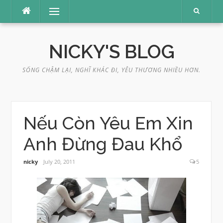
Skip
Menu
to
content
NICKY'S BLOG
SỐNG CHẬM LẠI, NGHĨ KHÁC ĐI, YÊU THƯƠNG NHIỀU HƠN.
Nếu Còn Yêu Em Xin
Anh Đừng Đau Khổ
nicky
July 20, 2011
5