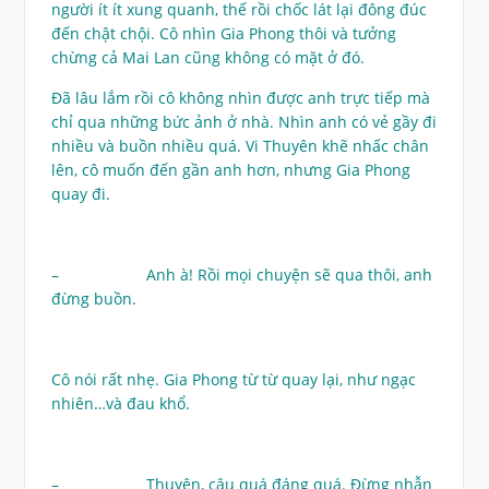
người ít ít xung quanh, thế rồi chốc lát lại đông đúc
đến chật chội. Cô nhìn Gia Phong thôi và tưởng
chừng cả Mai Lan cũng không có mặt ở đó.
Đã lâu lắm rồi cô không nhìn được anh trực tiếp mà
chỉ qua những bức ảnh ở nhà. Nhìn anh có vẻ gầy đi
nhiều và buồn nhiều quá. Vi Thuyên khẽ nhấc chân
lên, cô muốn đến gần anh hơn, nhưng Gia Phong
quay đi.
– Anh à! Rồi mọi chuyện sẽ qua thôi, anh
đừng buồn.
Cô nói rất nhẹ. Gia Phong từ từ quay lại, như ngạc
nhiên…và đau khổ.
– Thuyên, cậu quá đáng quá. Đừng nhẫn