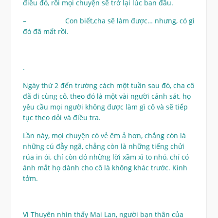
điều đó, rồi mọi chuyện sẽ trở lại lúc ban đầu.
– Con biết,cha sẽ làm được… nhưng, có gì
đó đã mất rồi.
.
Ngày thứ 2 đến trường cách một tuần sau đó, cha cô
đã đi cùng cô, theo đó là một vài người cảnh sát, họ
yêu cầu mọi người không được làm gì cô và sẽ tiếp
tục theo dỏi và điều tra.
Lần này, mọi chuyện có vẻ êm ả hơn, chẳng còn là
những cú đẫy ngã, chẳng còn là những tiếng chửi
rủa in ỏi, chỉ còn đó những lời xầm xì to nhỏ, chỉ có
ánh mắt họ dành cho cô là không khác trước. Kinh
tởm.
Vi Thuyên nhìn thấy Mai Lan, người bạn thân của