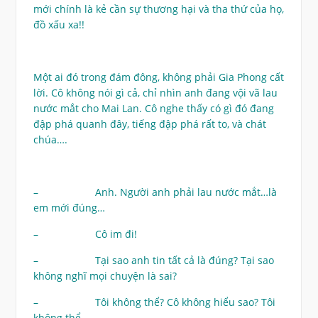
mới chính là kẻ cần sự thương hại và tha thứ của họ,
đồ xấu xa!!
Một ai đó trong đám đông, không phải Gia Phong cất
lời. Cô không nói gì cả, chỉ nhìn anh đang vội vã lau
nước mắt cho Mai Lan. Cô nghe thấy có gì đó đang
đập phá quanh đây, tiếng đập phá rất to, và chát
chúa….
– Anh. Người anh phải lau nước mắt…là
em mới đúng…
– Cô im đi!
– Tại sao anh tin tất cả là đúng? Tại sao
không nghĩ mọi chuyện là sai?
– Tôi không thể? Cô không hiểu sao? Tôi
không thể..