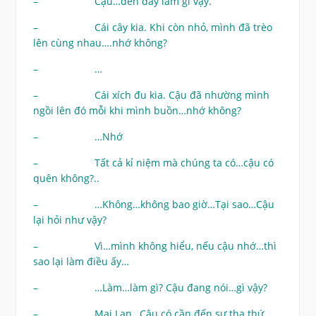
– Cậu…đến đây làm gì vậy.
– Cái cây kia. Khi còn nhỏ, mình đã trèo
lên cùng nhau….nhớ không?
– …
– Cái xích đu kia. Cậu đã nhường mình
ngồi lên đó mỗi khi mình buồn…nhớ không?
– …Nhớ
– Tất cả kỉ niệm mà chúng ta có…cậu có
quên không?..
– …Không…không bao giờ…Tại sao…Cậu
lại hỏi như vậy?
– Vì…mình không hiểu, nếu cậu nhớ…thì
sao lại làm điều ấy…
– …Làm…làm gì? Cậu đang nói…gì vậy?
– Mai Lan…Cậu có cần đến sự tha thứ