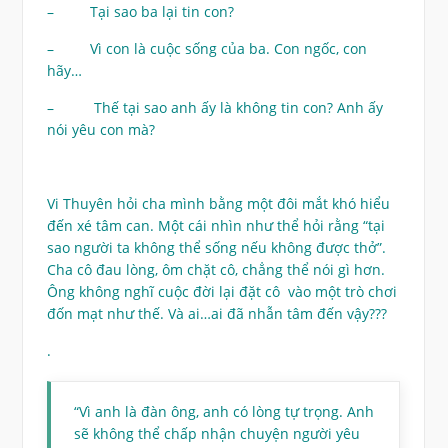
– Tại sao ba lại tin con?
– Vì con là cuộc sống của ba. Con ngốc, con
hãy…
– Thế tại sao anh ấy là không tin con? Anh ấy
nói yêu con mà?
Vi Thuyên hỏi cha mình bằng một đôi mắt khó hiểu
đến xé tâm can. Một cái nhìn như thể hỏi rằng “tại
sao người ta không thể sống nếu không được thở”.
Cha cô đau lòng, ôm chặt cô, chẳng thể nói gì hơn.
Ông không nghĩ cuộc đời lại đặt cô vào một trò chơi
đốn mạt như thế. Và ai…ai đã nhẫn tâm đến vậy???
.
“Vì anh là đàn ông, anh có lòng tự trọng. Anh
sẽ không thể chấp nhận chuyện người yêu