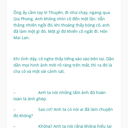
Ông ấy cầm tay Vi Thuyên, đi như chạy, ngang qua
Gia Phong. Anh không nhìn cô đến một lần. Vẫn
thảng nhiên ngồi đó, khi thoáng thấy bóng cô, anh
đã làm một gì đó. Một gì đó khiến cô ngất đi. Hôn
Mai Lan.
Khi tỉnh dậy, cô nghe thấy tiếng xào xào bên tai. Dần
dần mọi hình ảnh mới rõ ràng trên mắt, thì ra đó là
cha cô và một vài cảnh sát.
– Anh ta nói những tấm ảnh đó hoàn
toàn là ảnh ghép.
– Sao cơ? Anh ta có nói ai đã làm chuyện
đó không?
– Không? Anh ta nói rằng không hiểu tại