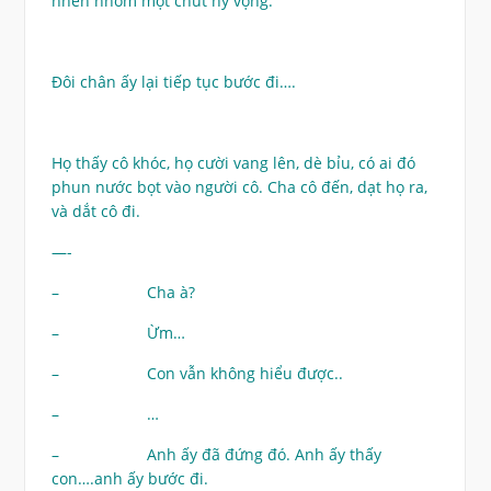
nhen nhóm một chút hy vọng.
Đôi chân ấy lại tiếp tục bước đi….
Họ thấy cô khóc, họ cười vang lên, dè bỉu, có ai đó
phun nước bọt vào người cô. Cha cô đến, dạt họ ra,
và dắt cô đi.
—-
– Cha à?
– Ừm…
– Con vẫn không hiểu được..
– …
– Anh ấy đã đứng đó. Anh ấy thấy
con….anh ấy bước đi.