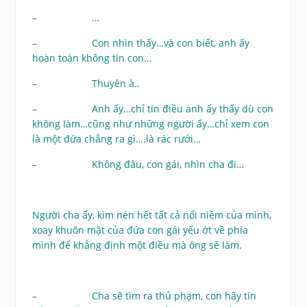
– …
– Con nhìn thấy…và con biết, anh ấy
hoàn toàn không tin con…
– Thuyên à..
– Anh ấy…chỉ tin điều anh ấy thấy dù con
không làm…cũng như những người ấy…chỉ xem con
là một đứa chẳng ra gì….là rác rưởi…
– Không đâu, con gái, nhìn cha đi…
Người cha ấy, kìm nén hết tất cả nổi niềm của mình,
xoay khuôn mặt của đứa con gái yếu ớt về phía
mình để khẳng định một điều mà ông sẽ làm.
– Cha sẽ tìm ra thủ phạm, con hãy tin