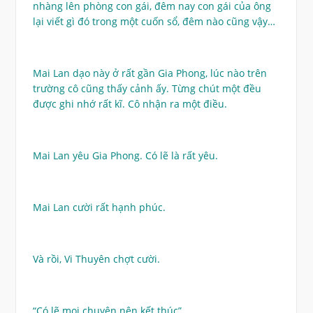
nhàng lên phòng con gái, đêm nay con gái của ông
lại viết gì đó trong một cuốn sổ, đêm nào cũng vậy…
Mai Lan dạo này ở rất gần Gia Phong, lúc nào trên
trường cô cũng thấy cảnh ấy. Từng chút một đều
được ghi nhớ rất kĩ. Cô nhận ra một điều.
Mai Lan yêu Gia Phong. Có lẽ là rất yêu.
Mai Lan cười rất hạnh phúc.
Và rồi, Vi Thuyên chợt cười.
“Có lẽ mọi chuyện nên kết thúc”