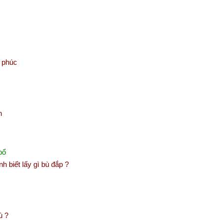
c phúc
h
bổ
 biết lấy gì bù đắp ?
ù ?