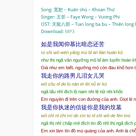
Song: 宽恕 – Kuān shù – Khoan Thứ
Singer: 王菲 – Faye Wong – Vương Phi
OST: 天龍八部 – Tian long ba bu – Thiên long 
Download:
MP3
如是我
闻
仰慕比暗恋
还
苦
rú shì wǒ wén yǎng mù bǐ àn liàn huán kǔ
như thị ngã văn ngưỡng mộ bỉ ám luyến hoàn k
Giá như em biết, ngưỡng mộ còn đau khổ hơn 
我走你的路男儿泪女儿哭
wǒ zǒu nǐ de lù nán ér lèi nǚ ér kū
ngã tẩu nhĩ đích lộ nam nhi lệ nữ nhi khốc
Em nguyện đi trên con đường của anh. Giọt lệ n
我是你
执
迷的信徒你是我的
坟
墓
wǒ shì nǐ zhí mí de xìn tú nǐ shì wǒ de fén mù
ngã thị nhĩ chấp mê đích tín đồ nhĩ thị ngã đích
Em xin làm tín đồ mù quáng của anh. Anh là c