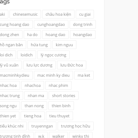
ags
aki
chinesemusic
châu hoa kiện
cu giai
cung hoang dao
cunghoangdao
dong trinh
dong zhen
ha do
hoang dao
hoangdao
hồ ngạn bân
hứa tung
kim nguu
loi dich
loidich
lý ngọc cương
lý vũ xuân
lưu lực dương
lưu Đức hoa
macminhkydieu
mac minh ky dieu
ma ket
nhac hoa
nhachoa
nhac phim
nhac trung
nhan ma
short stories
song ngu
than nong
thien binh
thien yet
tieng hoa
tieu thuyet
tiểu khúc nhi
truyenngan
trương học hữu
trương tịnh dĩnh
w.k
walker
winky thi