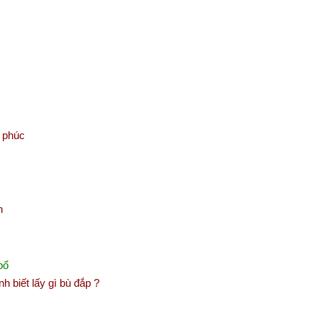
c phúc
h
bổ
 biết lấy gì bù đắp ?