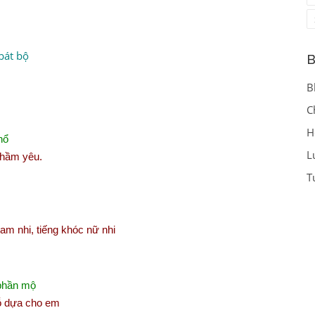
bát bộ
B
B
C
H
hổ
L
thầm yêu.
T
am nhi, tiếng khóc nữ nhi
 phần mộ
hỗ dựa cho em