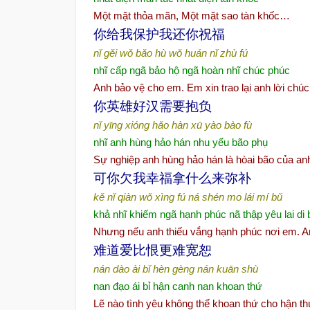
Một mặt thỏa mãn, Một mặt sao tàn khốc…
你
给
我保
护
我
还
你祝福
nǐ gěi wǒ bǎo hù wǒ huán nǐ zhù fú
nhĩ cấp ngã bảo hộ ngã hoàn nhĩ chúc phúc
Anh bảo vệ cho em. Em xin trao lại anh lời chú
你英雄好
汉
需要抱
负
nǐ yīng xióng hǎo hàn xū yào bào fù
nhĩ anh hùng hảo hán nhu yếu bão phụ
Sự nghiệp anh hùng hảo hán là hòai bão của an
可你欠我幸福拿什
么
来弥
补
kě nǐ qiàn wǒ xìng fú ná shén mo lái mí bǔ
khả nhĩ khiếm ngã hạnh phúc nã thập yêu lai di 
Nhưng nếu anh thiếu vắng hạnh phúc nơi em. Anh
难
道
爱
比恨更
难宽
恕
nán dào ài bǐ hèn gèng nán kuān shù
nan đạo ái bỉ hận canh nan khoan thứ
Lẽ nào tình yêu không thể khoan thứ cho hận th