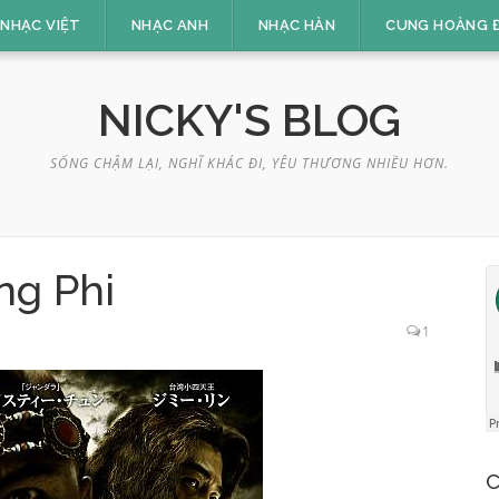
NHẠC VIỆT
NHẠC ANH
NHẠC HÀN
CUNG HOÀNG 
NICKY'S BLOG
SỐNG CHẬM LẠI, NGHĨ KHÁC ĐI, YÊU THƯƠNG NHIỀU HƠN.
ng Phi
1
C