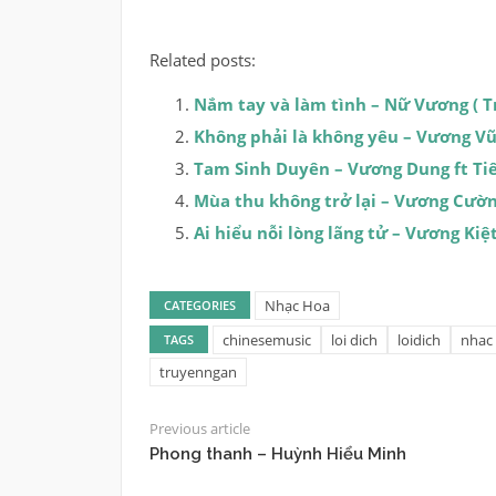
Related posts:
Nắm tay và làm tình – Nữ Vương ( T
Không phải là không yêu – Vương Vũ
Tam Sinh Duyên – Vương Dung ft T
Mùa thu không trở lại – Vương Cườ
Ai hiểu nỗi lòng lãng tử – Vương Kiệ
Nhạc Hoa
CATEGORIES
chinesemusic
loi dich
loidich
nhac
TAGS
truyenngan
Previous article
Phong thanh – Huỳnh Hiểu Minh