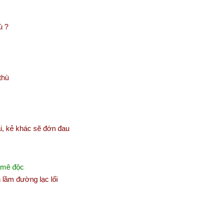
ù ?
thù
i, kẻ khác sẽ đớn đau
h mê độc
lầm đường lạc lối