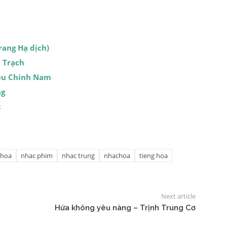
rang Hạ dịch)
 Trạch
iêu Chính Nam
ng
t
 hoa
nhac phim
nhac trung
nhachoa
tieng hoa
Next article
Hứa không yêu nàng – Trịnh Trung Cơ