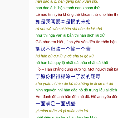
nán dào ài bǐ hèn gèng nán kuān shù
nan đạo ái bỉ hận canh nan khoan thứ
Lẽ nào tình yêu không thể khoan thứ cho hận th
如是我
闻爱
本是恨的来
处
rú shì wǒ wén ài běn shì hèn de lái chǔ
như thị ngã văn ái bản thị hận đích lai xử
Giá như em biết , tình yêu vốn đến từ chốn hận 
胡
汉
不
归
路一个
输
一个苦
hú hàn bù guī lù yī gè shū yī gè kǔ
hồ hán bất quy lộ nhất cá thâu nhất cá khổ
Hồ – Hán chẳng cùng đường. Một người thất bạ
宁愿你恨得糊涂中了
爱
的迷毒
zhù yuàn nǐ hèn de hú tú zhōng le ài de mí dú
ninh nguyện nhĩ hận đắc hồ đồ trung liễu ái đíc
Em đành để anh hận đến hồ đồ. Để anh yêu đến 
一面
满
足一面残酷
yī miàn mǎn zú yī miàn cán kù
nhất diện mãn túc nhất diện tàn khốc