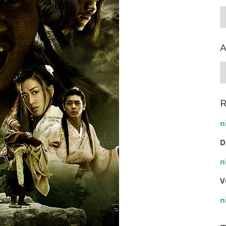
C
A
A
R
n
D
n
V
n