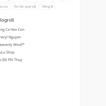
xu nu
Âm tần quái vật
Đồng lệ
logroll
log Ca Heo Con
heryl Nguyen
eavenly Wind™
uLu Shop
ư Đồ Phỉ Thúy