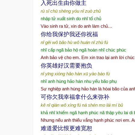
入死出生由你做主
rù sǐ chū shēng yóu nǐ zuò zhǔ
nhập tử xuất sinh do nhĩ tố chủ
Vào sinh ra tử, xin do anh làm chủ…
你
给
我保
护
我
还
你祝福
nǐ gěi wǒ bǎo hù wǒ huán nǐ zhù fú
nhĩ cấp ngã bảo hộ ngã hoàn nhĩ chúc phúc
Anh bảo vệ cho em. Em xin trao lại anh lời chú
你英雄好
汉
需要抱
负
nǐ yīng xióng hǎo hàn xū yào bào fù
nhĩ anh hùng hảo hán nhu yếu bão phụ
Sự nghiệp anh hùng hảo hán là hòai bão của an
可你欠我幸福拿什
么
来弥
补
kě nǐ qiàn wǒ xìng fú ná shén mo lái mí bǔ
khả nhĩ khiếm ngã hạnh phúc nã thập yêu lai di 
Nhưng nếu anh thiếu vắng hạnh phúc nơi em. Anh
难
道
爱
比恨更
难宽
恕