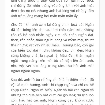
làm dáng thường thấy của đứa con gái mười tuổi,
chỉ đứng đó, nhìn thẳng vào ống kính với ánh mắt
đen tròn no nê. Nhưng anh hài lòng với những tấm
ảnh trầm lắng mang hơi mằn mằn mặn ấy.
Cho đến khi anh xem lại đống phim bừa bãi, Ngân
đã lớn bổng lên chỉ sau tám chín năm trời. Không
còn cô bé nhỏ nhắn ngày xưa, đôi chân Ngân dài,
thon, rắn chắc, thân người cong và mềm mại, thướt
tha những vạt váy nhiều màu. Thường bảo, con gái
của biển tóc dài nhưng không đẹp, chỉ đen, Ngân
cũng không phải là ngoại lệ. Màu đen thẫm ngăn
ngắt trong nắng trên mái tóc cô hiện lên ảnh anh,
như một vệt bút lông trung tâm, thu hết ánh mắt
người ngắm nghía.
Sau đó, anh từ bỏ những chuỗi ảnh thiên nhiên đồ
vật vô định hướng. Anh chỉ chụp Ngân và chỉ có thể
chụp Ngân. Ngân và biển. Ngân và bãi cát. Ngân và
những tán dừa heo hắt dưới cái gió làng du lịch lộn
xộn. Hầu hết các ảnh, Ngân cũng đều không cười.