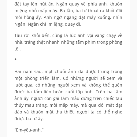
đặt tay lên nút ấn, Ngân quay về phía anh, khuôn
miệng nhỏ mấp máy. Ba lần, ba từ thoát ra khỏi đôi
môi hồng ấy. Anh ngỡ ngàng đặt máy xuống, nhìn
Ngân. Ngân chỉ im lặng, quay đi.
Tàu rời khỏi bến, cũng là lúc anh vội vàng chạy về
nhà, tráng thật nhanh những tấm phim trong phòng
tối.
*
Hai năm sau, một chuỗi ảnh đã được trưng trong
một phòng triển lãm. Có những người sẽ xem và
lướt qua, có những người xem và không thể quên
được ba tấm liên hoàn cuối tập ảnh. Trên ba tấm
ảnh ấy, người con gái làm mẫu đứng trên chiếc tàu
thủy màu trắng, môi mấp máy, mà qua đôi mắt dạt
dào và khuôn mặt tha thiết, người ta có thể nghe
được ba từ ấy.
“Em-yêu-anh.”