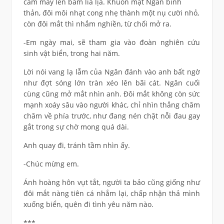
cầm máy lên bấm lia lịa. Khuôn mặt Ngân bình
thản, đôi môi nhạt cong nhẹ thành một nụ cười nhỏ,
còn đôi mắt thì nhắm nghiền, từ chối mở ra.
-Em ngày mai, sẽ tham gia vào đoàn nghiên cứu
sinh vật biển, trong hai năm.
Lời nói vang lạ lẫm của Ngân đánh vào anh bất ngờ
như đợt sóng lớn tràn xéo lên bãi cát. Ngân cuối
cùng cũng mở mắt nhìn anh. Đôi mắt không còn sức
mạnh xoáy sâu vào người khác, chỉ nhìn thẳng chăm
chăm về phía trước, như đang nén chặt nỗi đau gay
gắt trong sự chờ mong quá dài.
Anh quay đi, tránh tầm nhìn ấy.
-Chúc mừng em.
Ánh hoàng hôn vụt tắt, người ta bảo cũng giống như
đôi mắt nàng tiên cá nhắm lại, chấp nhận thả mình
xuống biển, quên đi tình yêu năm nào.
***