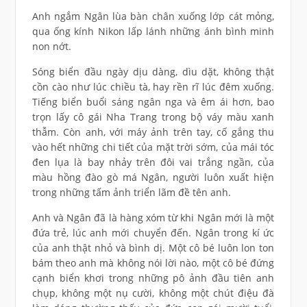
Anh ngắm Ngân lùa bàn chân xuống lớp cát mỏng,
qua ống kính Nikon lấp lánh những ánh bình minh
non nớt.
Sóng biển đầu ngày dịu dàng, dìu dặt, không thật
cồn cào như lúc chiều tà, hay rền rĩ lúc đêm xuống.
Tiếng biển buổi sáng ngân nga và êm ái hơn, bao
trọn lấy cô gái Nha Trang trong bộ váy màu xanh
thẫm. Còn anh, với máy ảnh trên tay, cố gắng thu
vào hết những chi tiết của mặt trời sớm, của mái tóc
đen lụa là bay nhảy trên đôi vai trắng ngần, của
màu hồng đào gò má Ngân, người luôn xuất hiện
trong những tấm ảnh triển lãm đề tên anh.
Anh và Ngân đã là hàng xóm từ khi Ngân mới là một
đứa trẻ, lúc anh mới chuyển đến. Ngân trong kí ức
của anh thật nhỏ và bình dị. Một cô bé luôn lon ton
bám theo anh mà không nói lời nào, một cô bé đứng
cạnh biển khơi trong những pô ảnh đầu tiên anh
chụp, không một nụ cười, không một chút điệu đà