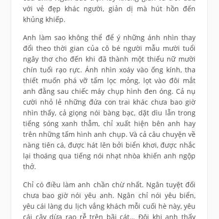
với vẻ đẹp khác người, giản dị mà hút hồn đến
khủng khiếp.
Anh làm sao không thể để ý những ánh nhìn thay
đổi theo thời gian của cô bé người mẫu mười tuổi
ngây thơ cho đến khi đã thành một thiếu nữ mười
chín tuổi rạo rực. Ánh nhìn xoáy vào ống kính, tha
thiết muốn phá vỡ tấm lọc mỏng, lọt vào đôi mắt
anh đằng sau chiếc máy chụp hình đen óng. Cả nụ
cười nhỏ lẻ những đứa con trai khác chưa bao giờ
nhìn thấy, cả giọng nói bàng bạc, dặt dìu lẫn trong
tiếng sóng xanh thẫm, chỉ xuất hiện bên anh hay
trên những tấm hình anh chụp. Và cả câu chuyện về
nàng tiên cá, được hát lên bởi biển khơi, được nhắc
lại thoáng qua tiếng nói nhạt nhòa khiến anh ngộp
thở.
Chỉ có điều làm anh chần chừ nhất. Ngân tuyệt đối
chưa bao giờ nói yêu anh. Ngân chỉ nói yêu biển,
yêu cái làng du lịch vắng khách mỗi cuối hè này, yêu
cái cây dừa rạo rễ trên bãi cát… Đôi khi anh thấy