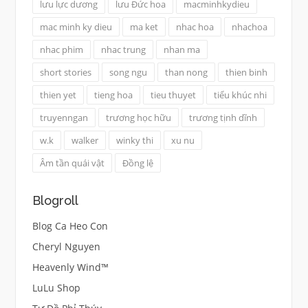
lưu lực dương
lưu Đức hoa
macminhkydieu
mac minh ky dieu
ma ket
nhac hoa
nhachoa
nhac phim
nhac trung
nhan ma
short stories
song ngu
than nong
thien binh
thien yet
tieng hoa
tieu thuyet
tiểu khúc nhi
truyenngan
trương học hữu
trương tịnh dĩnh
w.k
walker
winky thi
xu nu
Âm tần quái vật
Đồng lệ
Blogroll
Blog Ca Heo Con
Cheryl Nguyen
Heavenly Wind™
LuLu Shop