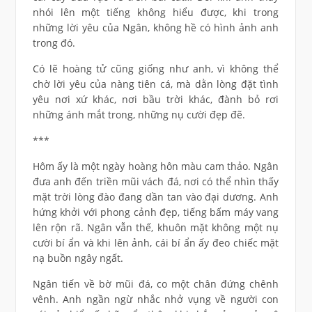
nhói lên một tiếng không hiểu được, khi trong
những lời yêu của Ngân, không hề có hình ảnh anh
trong đó.
Có lẽ hoàng tử cũng giống như anh, vì không thể
chờ lời yêu của nàng tiên cá, mà dằn lòng đặt tình
yêu nơi xứ khác, nơi bầu trời khác, đành bỏ rơi
những ánh mắt trong, những nụ cười đẹp đẽ.
***
Hôm ấy là một ngày hoàng hôn màu cam thảo. Ngân
đưa anh đến triền mũi vách đá, nơi có thể nhìn thấy
mặt trời lòng đào đang dần tan vào đại dương. Anh
hứng khởi với phong cảnh đẹp, tiếng bấm máy vang
lên rộn rã. Ngân vẫn thế, khuôn mặt không một nụ
cười bí ẩn và khi lên ảnh, cái bí ẩn ấy đeo chiếc mặt
nạ buồn ngây ngất.
Ngân tiến về bờ mũi đá, co một chân đứng chênh
vênh. Anh ngần ngừ nhắc nhở vụng về người con