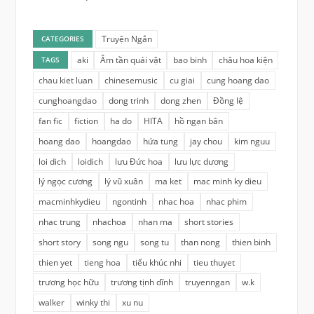
Truyện Ngắn
CATEGORIES
aki
Âm tần quái vật
bao binh
châu hoa kiện
TAGS
chau kiet luan
chinesemusic
cu giai
cung hoang dao
cunghoangdao
dong trinh
dong zhen
Đồng lệ
fan fic
fiction
ha do
HITA
hồ ngạn bân
hoang dao
hoangdao
hứa tung
jay chou
kim nguu
loi dich
loidich
lưu Đức hoa
lưu lực dương
lý ngọc cương
lý vũ xuân
ma ket
mac minh ky dieu
macminhkydieu
ngontinh
nhac hoa
nhac phim
nhac trung
nhachoa
nhan ma
short stories
short story
song ngu
song tu
than nong
thien binh
thien yet
tieng hoa
tiểu khúc nhi
tieu thuyet
trương học hữu
trương tịnh dĩnh
truyenngan
w.k
walker
winky thi
xu nu