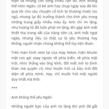
mặn và những con sóng chiều rạn vỡ. Anh không
thể nhìn Ngân, cô bé anh hay chụp ngày xưa đã lớn
quá rồi cho câu chuyện cổ tích bi thương trước lúc
ngủ, nhưng lại đủ trưởng thành cho tình yêu trong
những trang giấy nhiều màu ấy. Anh chỉ im lặng,
như hoàng tử đã luôn phải im lặng, khi gặp ánh mắt
thiết tha trong vắt của nàng tiên cá, ánh mắt ngọt
ngào, nhưng liệu có thật sự là yêu thương hay
không, người nhận chúng không thể tùy tiện đoán.
Trên màn hình xem lại của máy Nikon, hiện khuôn
mặt con gái xoay ngược về phía biển, về phía mặt
trời, nhìn thẳng vào ống kính, đôi mắt mở to bình
thản mà quyến rũ, như muốn hút cả bầu trời đối
diện về phía mình. Hay, chỉ muốn hút một người
duy nhất mà thôi.
***
Anh không thể yêu Ngân.
Những người bạn của anh im lặng khi anh đã gắt