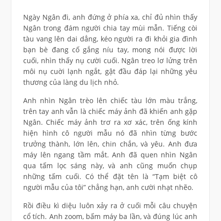
Ngày Ngân đi, anh đứng ở phía xa, chỉ đủ nhìn thấy
Ngân trong đám người chia tay mùi mẫn. Tiếng còi
tàu vang lên dai dẳng, kéo người ra đi khỏi gia đình
bạn bè đang cố gắng níu tay, mong nói được lời
cuối, nhìn thấy nụ cười cuối. Ngân treo lơ lửng trên
môi nụ cuời lạnh ngắt, gật đầu đáp lại những yêu
thương của làng du lịch nhỏ.
Anh nhìn Ngân trèo lên chiếc tàu lớn màu trắng,
trên tay anh vẫn là chiếc máy ảnh đã khiến anh gặp
Ngân. Chiếc máy ảnh trơ ra xơ xác, trên ống kính
hiện hình cô người mẫu nó đã nhìn từng bước
trưởng thành, lớn lên, chin chắn, và yêu. Anh đưa
máy lên ngang tầm mắt. Anh đã quen nhìn Ngân
qua tấm lọc sáng này, và anh cũng muốn chụp
những tấm cuối. Có thể đặt tên là “Tạm biệt cô
người mẫu của tôi” chẳng hạn, anh cười nhạt nhẽo.
Rồi điều kì diệu luôn xảy ra ở cuối mỗi câu chuyện
cổ tích. Anh zoom, bấm máy ba lần, và đúng lúc anh