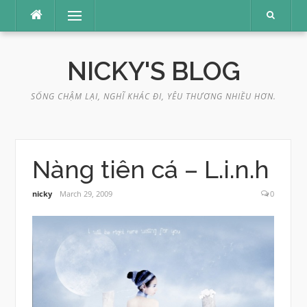
Skip
Menu
to
content
NICKY'S BLOG
SỐNG CHẬM LẠI, NGHĨ KHÁC ĐI, YÊU THƯƠNG NHIỀU HƠN.
Nàng tiên cá – L.i.n.h
nicky
March 29, 2009
0