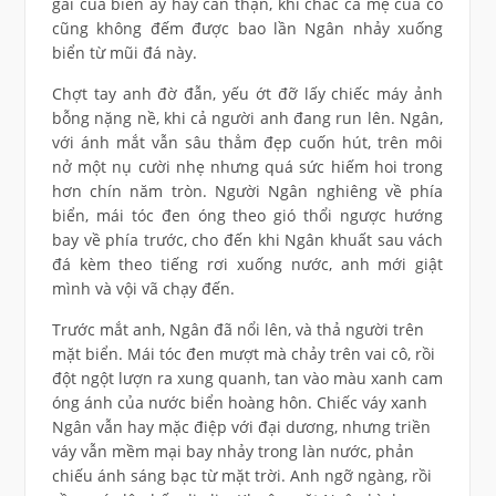
gái của biển ấy hãy cẩn thận, khi chắc cả mẹ của cô
cũng không đếm được bao lần Ngân nhảy xuống
biển từ mũi đá này.
Chợt tay anh đờ đẫn, yếu ớt đỡ lấy chiếc máy ảnh
bỗng nặng nề, khi cả người anh đang run lên. Ngân,
với ánh mắt vẫn sâu thẳm đẹp cuốn hút, trên môi
nở một nụ cười nhẹ nhưng quá sức hiếm hoi trong
hơn chín năm tròn. Người Ngân nghiêng về phía
biển, mái tóc đen óng theo gió thổi ngược hướng
bay về phía trước, cho đến khi Ngân khuất sau vách
đá kèm theo tiếng rơi xuống nước, anh mới giật
mình và vội vã chạy đến.
Trước mắt anh, Ngân đã nổi lên, và thả người trên
mặt biển. Mái tóc đen mượt mà chảy trên vai cô, rồi
đột ngột lượn ra xung quanh, tan vào màu xanh cam
óng ánh của nước biển hoàng hôn. Chiếc váy xanh
Ngân vẫn hay mặc điệp với đại dương, nhưng triền
váy vẫn mềm mại bay nhảy trong làn nước, phản
chiếu ánh sáng bạc từ mặt trời. Anh ngỡ ngàng, rồi