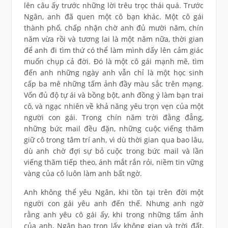
lên câu ấy trước những lời trêu trọc thái quá. Trước
Ngân, anh đã quen một cô bạn khác. Một cô gái
thành phố, chấp nhận chờ anh đủ mười năm, chín
năm vừa rồi và tương lai là một năm nữa, thời gian
để anh đi tìm thứ có thể làm mình dấy lên cảm giác
muốn chụp cả đời. Đó là một cô gái mạnh mẽ, tìm
đến anh những ngày anh vẫn chỉ là một học sinh
cấp ba mê những tấm ảnh đầy màu sắc trên mạng.
Vốn đủ độ tự ái và bồng bột, anh đồng ý làm bạn trai
cô, và ngạc nhiên về khả năng yêu trọn vẹn của một
người con gái. Trong chín năm trời đằng đẵng,
những bức mail đều đặn, những cuộc viếng thăm
giữ cô trong tâm trí anh, vì dù thời gian qua bao lâu,
dù anh chờ đợi sự bỏ cuộc trong bức mail và lần
viếng thăm tiếp theo, ánh mắt rắn rỏi, niềm tin vững
vàng của cô luôn làm anh bất ngờ.
Anh không thể yêu Ngân, khi tồn tại trên đời một
người con gái yêu anh đến thế. Nhưng anh ngờ
rằng anh yêu cô gái ấy, khi trong những tấm ảnh
của anh, Ngân bao trọn lấy không gian và trời đất,