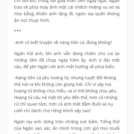
Chỉ đôi khi, trong vài giây thần tiên ngây ngất, Ngân
trao về phía máy ảnh một cái nhếch miệng vu vơ và
nhẹ bẫng, khiến anh lặng đi, ngón tay quên không
ấn nút chụp hình.
***
-Anh có biết truyện về nàng tiên cá, đúng không?
Ngân hỏi anh, khi anh vẫn đang chăm chú coi lại
những tấm đã chụp ngày hôm ấy. Anh ừ đại một
câu, để yên Ngân với ánh mắt hướng về phía biển.
-Nàng tiên cá yêu hoàng tử, nhưng tuyệt đối không
thể nói ra khi không còn giọng hát. Chỉ vì vậy mà
hoàng tử không chịu hiểu, và vì thế không chịu yêu.
Hoàng tử câu nệ một lời yêu đến thế, hơn cả những
cử chỉ quan tâm, hơn cả ánh mắt đắm đuối và nụ
cười chỉ dành cho riêng mình vậy sao?
Ngón tay anh dừng trên những nút bấm. Tiếng thở
của Ngân xao xác, ẩn mình trong cơn gió mùi muối