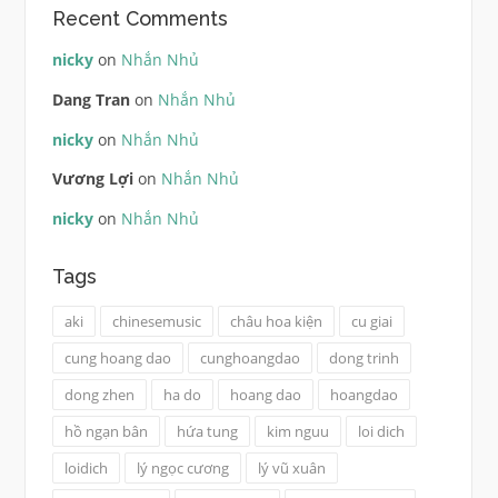
Recent Comments
nicky
on
Nhắn Nhủ
Dang Tran
on
Nhắn Nhủ
nicky
on
Nhắn Nhủ
Vương Lợi
on
Nhắn Nhủ
nicky
on
Nhắn Nhủ
Tags
aki
chinesemusic
châu hoa kiện
cu giai
cung hoang dao
cunghoangdao
dong trinh
dong zhen
ha do
hoang dao
hoangdao
hồ ngạn bân
hứa tung
kim nguu
loi dich
loidich
lý ngọc cương
lý vũ xuân