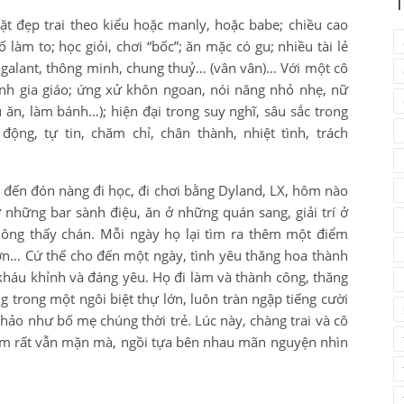
T
t đẹp trai theo kiểu hoặc manly, hoặc babe; chiều cao
làm to; học giỏi, chơi “bốc”; ăn mặc có gu; nhiều tài lẻ
nh, galant, thông minh, chung thuỷ… (vân vân)… Với một cô
ình gia giáo; ứng xử khôn ngoan, nói năng nhỏ nhẹ, nữ
n, làm bánh…); hiện đại trong suy nghĩ, sâu sắc trong
động, tự tin, chăm chỉ, chân thành, nhiệt tình, trách
đến đón nàng đi học, đi chơi bằng Dyland, LX, hôm nào
hững bar sành điệu, ăn ở những quán sang, giải trí ở
ông thấy chán. Mỗi ngày họ lại tìm ra thêm một điểm
ơn… Cứ thế cho đến một ngày, tình yêu thăng hoa thành
kháu khỉnh và đáng yêu. Họ đi làm và thành công, thăng
g trong một ngôi biệt thự lớn, luôn tràn ngập tiếng cười
 hảo như bố mẹ chúng thời trẻ. Lúc này, chàng trai và cô
cảm rất vẫn mặn mà, ngồi tựa bên nhau mãn nguyện nhìn