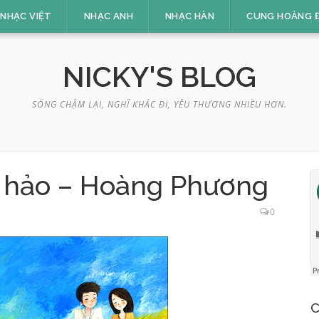
NHẠC VIỆT
NHẠC ANH
NHẠC HÀN
CUNG HOÀNG 
NICKY'S BLOG
SỐNG CHẬM LẠI, NGHĨ KHÁC ĐI, YÊU THƯƠNG NHIỀU HƠN.
 hảo – Hoàng Phương
0
C