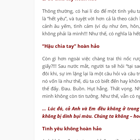
Thông thường, có hai lí do để một tình yêu 
là “hết yêu”, và tuyệt vời hơn cả là theo cách
cảnh âu yếm, tình cảm (ví dụ như ôm, hôn
không phải là mình!!! Như thế, có nghĩa là hế
“Hậu chia tay” hoàn hảo
Còn gì hơn ngoài việc chàng trai thì nốc rư
giấy?!!! Sau nước mắt, người ta sẽ hỏi “tại s
đôi khi, sự im lặng lại là một câu hỏi và câu t
nó vốn là như thế, dù ta có biết đến hay khôn
thế đấy. Đau. Buồn. Hụt hẫng. Thất vọng. N
mình không còn tin tưởng. Như thế, vẫn có ng
… Lúc đó, cả Anh và Em đều không ở trong 
không bị dính bụi màu. Chúng ta không – ho
Tình yêu không hoàn hảo