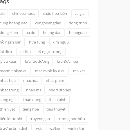
ags
aki
chinesemusic
châu hoa kiện
cu giai
cung hoang dao
cunghoangdao
dong trinh
dong zhen
ha do
hoang dao
hoangdao
hồ ngạn bân
hứa tung
kim nguu
loi dich
loidich
lý ngọc cương
lý vũ xuân
lưu lực dương
lưu Đức hoa
macminhkydieu
mac minh ky dieu
ma ket
nhac hoa
nhachoa
nhac phim
nhac trung
nhan ma
short stories
song ngu
than nong
thien binh
thien yet
tieng hoa
tieu thuyet
tiểu khúc nhi
truyenngan
trương học hữu
trương tịnh dĩnh
w.k
walker
winky thi