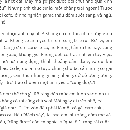
y là hết đất! May mà gỡ gạc được đôi chút nhờ quả kính
 êu”. Nhưng anh thực sự là một chàng trai ngoan! Trước
 đi cafe, ở nhà nghiền game thâu đêm suốt sáng, và ngủ.
thế!
êu được anh đấy nhé! Không có em thì anh ế sưng ế xỉa
nh ạ! Không có anh yêu thì em cũng bị ế rồi. Bởi vì, em
m! Cái gì ở em cũng lỡ cỡ, nó không hẳn ra thế này, cũng
ông xấu, không giỏi không dốt, có trách nhiệm tuỳ việc,
; hơi hơi năng động, thỉnh thoảng đảm đang, và đôi khi
khác. Có lẽ, đó là mô tuýp chung cho tất cả những cô gái
ường, căm thù những gì làng nhàng, dở dở ương ương,
ấy”, trời trao cho em một tình yêu… “cũng được”!
à như thế còn gì! Rõ ràng đến mức em luôn xác định tư
hông có thì cũng chả sao! Mỗi ngày đi trên phố, bắt
“giá như…”. Em vốn đâu phải là một cô gái cam chịu,
eo cái kiểu “đành vậy”, tại sao em lại không dám mơ và
u, “cũng được” còn có nghĩa là “quá tốt” trong cái cuộc