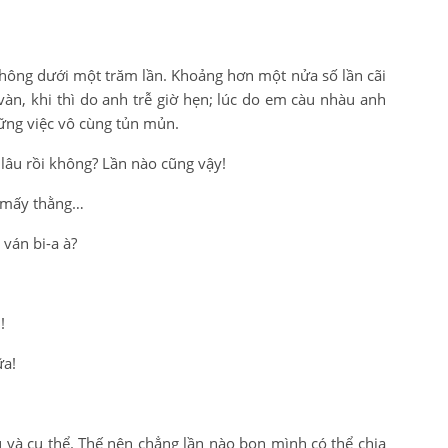
hông dưới một trăm lần. Khoảng hơn một nửa số lần cãi
vàn, khi thì do anh trễ giờ hẹn; lúc do em càu nhàu anh
hững việc vô cùng tủn mủn.
lâu rồi không? Lần nào cũng vậy!
ới mấy thằng…
ván bi-a à?
!
ữa!
ủ và cụ thể. Thế nên chẳng lần nào bọn mình có thể chia