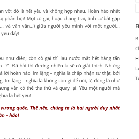
tan vỡ: đó là hết yêu và không hợp nhau. Hoàn hảo nhất
 bị phản bội! Một cô gái, hoặc chàng trai, tình cờ bắt gặp
,… và vân vân…) giữa người yêu mình với một người…
B
t yêu đấy!
B
C
ợu như điên; còn cô gái thì lau nước mắt hết hàng tấn
H
ao…?”. Đã hỏi thì đương nhiên là sẽ có giải thích. Nhưng
L
rả lời hoàn hảo. Im lặng – nghĩa là chấp nhận sự thật, bởi
T
g. Im lặng – nghĩa là không còn gì để nói, ừ, đúng là như
hưng vẫn có thể tha thứ và quay lại. Yêu một người mà
hĩa là hết yêu!
vương quốc. Thế nên, chúng ta là hai người duy nhất
àn – hảo!