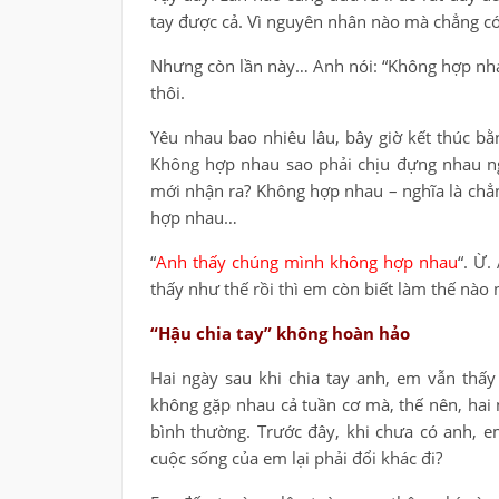
tay được cả. Vì nguyên nhân nào mà chẳng có
Nhưng còn lần này… Anh nói: “Không hợp nhau
thôi.
Yêu nhau bao nhiêu lâu, bây giờ kết thúc b
Không hợp nhau sao phải chịu đựng nhau n
mới nhận ra? Không hợp nhau – nghĩa là chẳn
hợp nhau…
“
Anh thấy chúng mình không hợp nhau
“. Ừ.
thấy như thế rồi thì em còn biết làm thế nào
“Hậu chia tay” không hoàn hảo
Hai ngày sau khi chia tay anh, em vẫn thấ
không gặp nhau cả tuần cơ mà, thế nên, hai n
bình thường. Trước đây, khi chưa có anh, em
cuộc sống của em lại phải đổi khác đi?