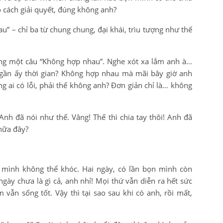
 cách giải quyết, đúng không anh?
” – chỉ ba từ chung chung, đại khái, trìu tượng như thế
ằng một câu “Không hợp nhau”. Nghe xót xa lắm anh à…
gần ấy thời gian? Không hợp nhau mà mãi bây giờ anh
g ai có lỗi, phải thế không anh? Đơn giản chỉ là… không
 Anh đã nói như thế. Vâng! Thế thì chia tay thôi! Anh đã
 nữa đây?
y mình không thể khóc. Hai ngày, có lần bọn mình còn
gày chưa là gì cả, anh nhỉ! Mọi thứ vẫn diễn ra hết sức
 vẫn sống tốt. Vậy thì tại sao sau khi có anh, rồi mất,