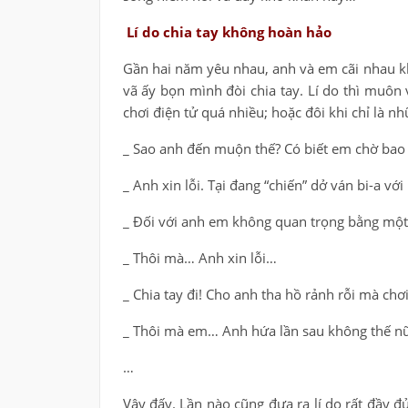
Lí do chia tay không hoàn hảo
Gần hai năm yêu nhau, anh và em cãi nhau k
vã ấy bọn mình đòi chia tay. Lí do thì muôn 
chơi điện tử quá nhiều; hoặc đôi khi chỉ là n
_ Sao anh đến muộn thế? Có biết em chờ bao 
_ Anh xin lỗi. Tại đang “chiến” dở ván bi-a v
_ Đối với anh em không quan trọng bằng một 
_ Thôi mà… Anh xin lỗi…
_ Chia tay đi! Cho anh tha hồ rảnh rỗi mà chơi
_ Thôi mà em… Anh hứa lần sau không thế n
…
Vậy đấy. Lần nào cũng đưa ra lí do rất đầy đ