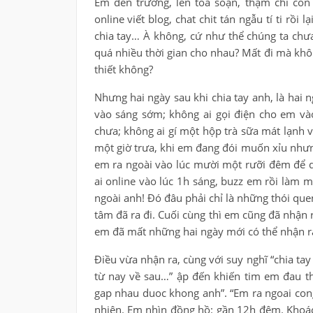
Em đến trường, lên toà soạn, thậm chí còn 
online viết blog, chat chit tán ngẫu tí ti rồi
chia tay… À không, cứ như thể chúng ta chưa
quá nhiều thời gian cho nhau? Mất đi mà khôn
thiết không?
Nhưng hai ngày sau khi chia tay anh, là hai 
vào sáng sớm; không ai gọi điện cho em và
chưa; không ai gí một hộp trà sữa mát lạnh
một giờ trưa, khi em đang đói muốn xỉu nhưn
em ra ngoài vào lúc mười một rưỡi đêm để d
ai online vào lúc 1h sáng, buzz em rồi làm 
ngoài anh! Đó đâu phải chỉ là những thói qu
tâm đã ra đi. Cuối cùng thì em cũng đã nhận 
em đã mất những hai ngày mới có thể nhận 
Điều vừa nhận ra, cùng với suy nghĩ “chia tay
từ nay về sau…” ập đến khiến tim em đau t
gap nhau duoc khong anh”. “Em ra ngoai cong
nhiên. Em nhìn đồng hồ: gần 12h đêm. Khoác