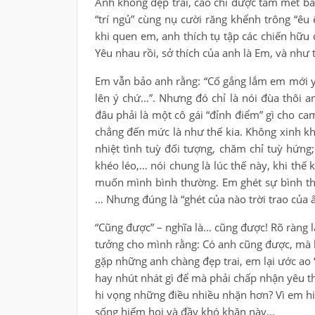
Anh không đẹp trai, cao chỉ được tầm mét bả
“trí ngủ” cùng nụ cười răng khểnh trông “êu
khi quen em, anh thích tụ tập các chiến hữu
Yêu nhau rồi, sở thích của anh là Em, và như 
Em vẫn bảo anh rằng: “Cố gắng lắm em mới y
lên ý chứ…”. Nhưng đó chỉ là nói đùa thôi a
đâu phải là một cô gái “đỉnh điểm” gì cho ca
chẳng đến mức là như thế kia. Không xinh kh
nhiệt tình tuỳ đối tượng, chăm chỉ tuỳ hứng
khéo léo,… nói chung là lúc thế này, khi thế 
muốn mình bình thường. Em ghét sự bình th
… Nhưng đúng là “ghét của nào trời trao của 
“Cũng được” – nghĩa là… cũng được! Rõ ràng l
tưởng cho mình rằng: Có anh cũng được, mà k
gặp những anh chàng đẹp trai, em lại ước ao 
hay nhút nhát gì để mà phải chấp nhận yêu th
hi vọng những điều nhiều nhặn hơn? Vì em hiể
sống hiếm hoi và đầy khó khăn này…