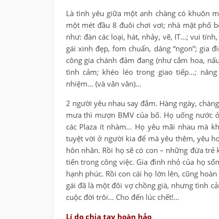
Là tình yêu giữa một anh chàng có khuôn mặ
một mét đầu 8 đuôi chơi vơi; nhà mặt phố bố 
như: đàn các loại, hát, nhảy, vẽ, IT…; vui tí
gái xinh đẹp, fom chuẩn, dáng “ngon”; gia đ
công gia chánh đảm đang (như cắm hoa, nấu ă
tình cảm; khéo léo trong giao tiếp…; năng 
nhiệm… (và vân vân)…
2 người yêu nhau say đắm. Hàng ngày, chàng 
mưa thì mượn BMV của bố. Họ uống nước ở n
các Plaza ít nhàm… Họ yêu mãi nhau mà kh
tuyệt vời ở người kia để mà yêu thêm, yêu h
hôn nhân. Rồi họ sẽ có con – những đứa trẻ 
tiến trong công việc. Gia đình nhỏ của họ sốn
hạnh phúc. Rồi con cái họ lớn lên, cũng hoàn
gái đã là một đôi vợ chồng già, nhưng tình 
cuộc đời trôi… Cho đến lúc chết!…
Lí do chia tay hoàn hảo