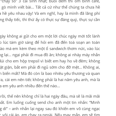
“chạy sô” 3 cái sinh nhật; buổi đêm thì ôm bình cafe,
 lại gò mình viết bài… Tất cả cứ như thể chúng ta chưa hề
 hề yêu nhau vậy! Và em nghĩ, hay là mình đã lãng phí
g thấy tiếc, thì thứ ấy có thực sự đáng quý, thực sự cần
ngày không ai gửi cho em một lời chúc ngày mới tốt lành
o lúc tám giờ sáng để hỏi em đã đến toà soạn an toàn
 vào má em kèm theo một ổ sandwich thơm nức, vào lúc
g lại… ngại phải đi mua đồ ăn; không ai nháy máy nhắn
úi cho em hộp trepsil vì biết em hay ho về đêm; không
mặt giận, bắt em phải đi ngủ sớm cho đỡ mệt… Không ai,
en biến mất? Mà đó còn là bao nhiêu yêu thương và quan
ra, cái em nên tiếc không phải là hai năm yêu anh, mà là
ra em yêu anh nhiều đến thế nào…
 rồi, thế nên không chỉ là hai ngày đâu, mà sẽ là mãi mãi
hắt. Em luống cuống send cho anh một tin nhắn: “Minh
 di” – anh nhắn lại ngay sau đó khiến em vô cùng ngạc
 vội cái áo, em chạy ra ngoài. Nếu may mắn, em sẽ tìm