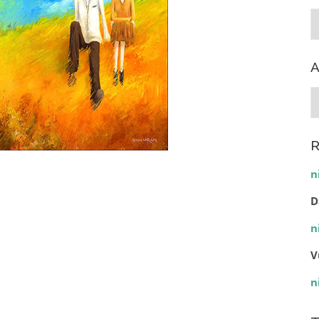
C
A
A
R
n
D
n
V
n