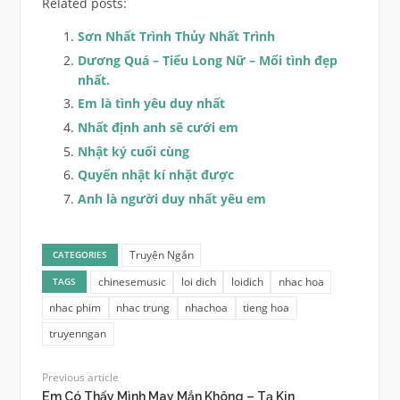
Related posts:
Sơn Nhất Trình Thủy Nhất Trình
Dương Quá – Tiểu Long Nữ – Mối tình đẹp
nhất.
Em là tình yêu duy nhất
Nhất định anh sẽ cưới em
Nhật ký cuối cùng
Quyển nhật kí nhặt được
Anh là người duy nhất yêu em
Truyện Ngắn
CATEGORIES
chinesemusic
loi dich
loidich
nhac hoa
TAGS
nhac phim
nhac trung
nhachoa
tieng hoa
truyenngan
Previous article
Em Có Thấy Mình May Mắn Không – Tạ Kin