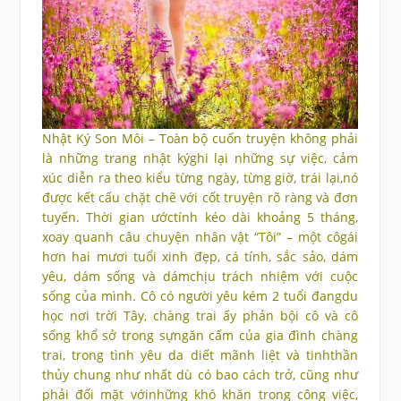
Nhật Ký Son Môi – Toàn bộ cuốn truyện không phải
là những trang nhật kýghi lại những sự việc, cảm
xúc diễn ra theo kiểu từng ngày, từng giờ, trái lại,nó
được kết cấu chặt chẽ với cốt truyện rõ ràng và đơn
tuyến. Thời gian ướctính kéo dài khoảng 5 tháng,
xoay quanh câu chuyện nhân vật “Tôi” – một côgái
hơn hai mươi tuổi xinh đẹp, cá tính, sắc sảo, dám
yêu, dám sống và dámchịu trách nhiệm với cuộc
sống của mình. Cô có người yêu kém 2 tuổi đangdu
học nơi trời Tây, chàng trai ấy phản bội cô và cô
sống khổ sở trong sựngăn cấm của gia đình chàng
trai, trong tình yêu da diết mãnh liệt và tinhthần
thủy chung như nhất dù có bao cách trở, cũng như
phải đối mặt vớinhững khó khăn trong công việc,