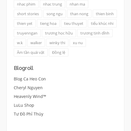
nhac phim
nhac trung
nhan ma
short stories
song ngu
than nong
thien binh
thien yet
tieng hoa
tieu thuyet
tiểu khúc nhi
truyenngan
trương học hữu
trương tịnh dĩnh
w.k
walker
winky thi
xu nu
Âm tần quái vật
Đồng lệ
Blogroll
Blog Ca Heo Con
Cheryl Nguyen
Heavenly Wind™
LuLu Shop
Tư Đồ Phỉ Thúy