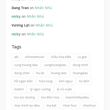
Dang Tran
on
Nhắn Nhủ
nicky
on
Nhắn Nhủ
Vương Lợi
on
Nhắn Nhủ
nicky
on
Nhắn Nhủ
Tags
aki
chinesemusic
châu hoa kiện
cu giai
cung hoang dao
cunghoangdao
dong trinh
dong zhen
ha do
hoang dao
hoangdao
hồ ngạn bân
hứa tung
kim nguu
loi dich
loidich
lý ngọc cương
lý vũ xuân
lưu lực dương
lưu Đức hoa
macminhkydieu
mac minh ky dieu
ma ket
nhac hoa
nhachoa