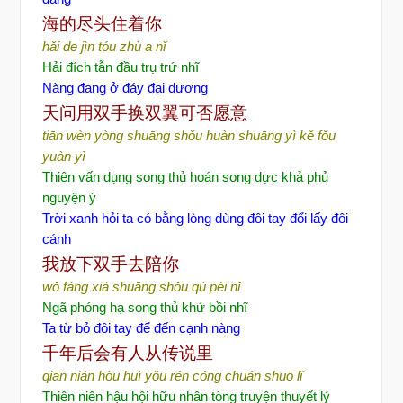
海的尽
头住着你
hǎi de jìn tóu zhù a nǐ
Hải đích tẫn đầu trụ trứ nhĩ
Nàng đang ở đáy đại dương
天
问用双手换双翼可否愿意
tiān wèn yòng shuāng shǒu huàn shuāng yì kě fǒu
yuàn yì
Thiên vấn dụng song thủ hoán song dực khả phủ
nguyện ý
Trời xanh hỏi ta có bằng lòng dùng đôi tay đổi lấy đôi
cánh
我放下双手去陪你
wǒ fàng xià shuāng shǒu qù péi nǐ
Ngã phóng hạ song thủ khứ bồi nhĩ
Ta từ bỏ đôi tay để đến cạnh nàng
千年后会有人从
传说里
qiān nián hòu huì yǒu rén cóng chuán shuō lǐ
Thiên niên hậu hội hữu nhân tòng truyện thuyết lý