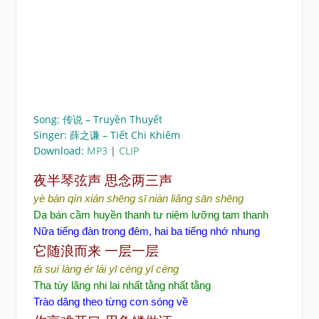
Song: 传说 – Truyền Thuyết
Singer: 薛之谦 – Tiết Chi Khiêm
Download:
MP3
|
CLIP
夜半琴弦声
思念两三声
yè bàn qín xián shēng
sī niàn liǎng sān shēng
Dạ bán cầm huyền thanh tư niệm lưỡng tam thanh
Nữa tiếng đàn trong đêm, hai ba tiếng nhớ nhung
它随浪而来
一
层一层
tā suí làng ér lái
yī céng yī céng
Tha tùy lãng nhi lai nhất tằng nhất tằng
Trào dâng theo t
ừng cơn sóng
về