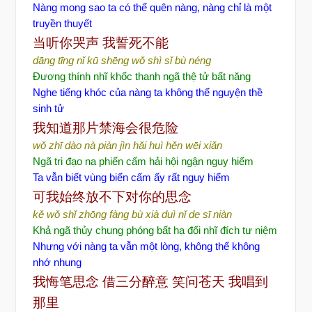
Nàng mong sao ta có thể quên nàng, nàng chỉ là một
truyền thuyết
当听你哭声
我誓死不能
dāng tīng nǐ kū shēng
wǒ shì sǐ bù néng
Đương thính nhĩ khốc thanh ngã thệ tử bất năng
Nghe
tiếng khóc của nàng ta không thể nguyện thề
sinh tử
我知道那片禁海会很危
险
wǒ zhī dào nà piàn jìn hǎi huì hěn wēi xiǎn
Ngã tri đạo na phiến cấm hải hội ngận nguy hiểm
Ta vẫn biết vùng biển cấm ấy rất nguy hiểm
可我始
终放不下对你的思念
kě wǒ shǐ zhōng fàng bù xià duì nǐ de sī niàn
Khả ngã thủy chung phóng bất hạ đối nhĩ đích tư niệm
Nhưng với nàng ta vẫn một lòng, không thể không
nhớ nhung
我悔笔思念
借三分醉意
笑
问苍天
我唱到
那里