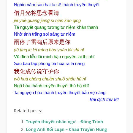
Nghìn năm sau hai ta sẽ thành truyền thuyết
借
月光
将思念看清
jiè yuè guāng jiāng sī niàn kàn qīng
Tá nguyệt quang tương tư niệm khán thanh
Nhờ ánh trăng soi sáng tư niệm
雨停了雷
鸣后原来是你
yǔ tíng le léi míng hòu yuán lái shì nǐ
Vũ đình liễu lôi minh hậu nguyên lai thị nhĩ
Sau bão táp phong ba hóa ra là nàng
我化成
传说守护
你
wǒ huà chéng chuán shuō shǒu hù nǐ
Ngã hóa thành truyện thuyết thủ hộ nhĩ
Ta nguyện hóa thành truyền thuyết bảo vệ nàng.
Bài dịch thứ 84
Related posts:
Truyền thuyết nhân ngư – Đổng Trinh
Lòng Anh Rối Loạn – Châu Truyền Hùng