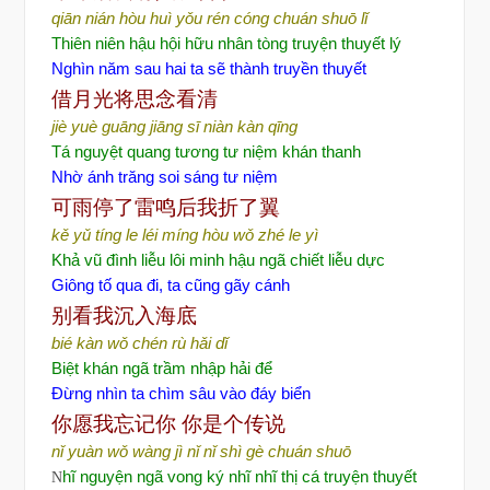
qiān nián hòu huì yǒu rén cóng chuán shuō lǐ
Thiên niên hậu hội hữu nhân tòng truyện thuyết lý
Nghìn năm sau hai ta sẽ thành truyền thuyết
借
月光
将思念看清
jiè yuè guāng jiāng sī niàn kàn qīng
Tá nguyệt quang tương tư niệm khán thanh
Nhờ ánh trăng soi sáng tư niệm
可雨停了雷
鸣后我折了翼
kě yǔ tíng le léi míng hòu wǒ zhé le yì
Khả vũ đình liễu lôi minh hậu ngã chiết liễu dực
Giông tố qua đi, ta cũng gãy cánh
别看我沉入海底
bié kàn wǒ chén rù hǎi dǐ
Biệt khán ngã trầm nhập hải để
Đừng nhìn ta chìm sâu vào đáy biển
你愿我忘
记你
你是个
传说
nǐ yuàn wǒ wàng jì nǐ
nǐ shì gè chuán shuō
N
hĩ nguyện ngã vong ký nhĩ nhĩ thị cá truyện thuyết