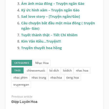
Ám ảnh mùa đông – Truyện ngắn Gào
Ký ức hình xăm – Truyện ngắn Gào
Sad love story – [Truyện ngắn/Gào]
Câu chuyện bắt đầu một mùa đông ( truyện
ngắn- Gào)
Tuyết thành thật – Tiết Chi Khiêm
Kim Vân Kiều…Truyện!!!
Truyền thuyết hoa hồng
Nhạc Hoa
CATEGORIES
chinesemusic
loi dich
loidich
nhac hoa
TAGS
nhac phim
nhac trung
nhachoa
tieng hoa
truyenngan
Previous article
Điệp Luyến Hoa