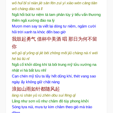
wǒ huǐ bǐ sī niàn
jiè sān fēn zuì yì
xiào wèn cāng tiān
wǒ chàng dào nà lǐ
Ngã hối bút tư niệm tá tam phân túy ý tiếu vấn thương
thiên ngã xướng đáo na lý
Mượn men say ta viết lại dòng tư niệm, ngậm cười
hỏi trời xanh ta khóc đến bao giờ
我鼓起勇气
借杯中美酒
唱
那日
为何不留
你
wǒ gǔ qǐ yǒng qì
jiè bēi zhōng měi jiǔ
chàng
nà rì wéi
hé bù liú nǐ
Ngã cổ khởi dũng khí tá bôi trung mỹ tửu xướng na
nhật vi hà bất lưu nhĩ
Cạn chén mỹ tửu ta lấy hết dũng khí, thét vang sao
ngày ấy không giữ chặt nàng
浪如山雨如
针都随风起
làng rú shān yǔ rú zhēn dōu suí fēng qǐ
Lãng như sơn vũ như châm đô tùy phong khởi
Sóng tựa núi, mưa tự kim châm theo gió mà trào
dâng