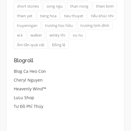
short stories
song ngu
than nong
thien binh
thien yet
tieng hoa
tieu thuyet
tiểu khúc nhi
truyenngan
trương học hữu
trương tịnh dĩnh
w.k
walker
winky thi
xu nu
Âm tần quái vật
Đồng lệ
Blogroll
Blog Ca Heo Con
Cheryl Nguyen
Heavenly Wind™
LuLu Shop
Tư Đồ Phỉ Thúy