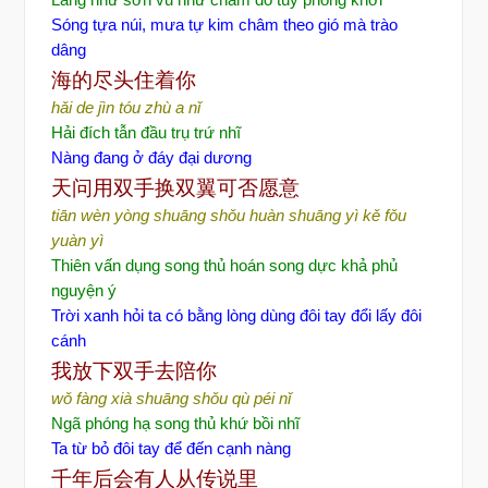
Lãng như sơn vũ như châm đô tùy phong khởi
Sóng tựa núi, mưa tự kim châm theo gió mà trào
dâng
海的尽
头住着你
hǎi de jìn tóu zhù a nǐ
Hải đích tẫn đầu trụ trứ nhĩ
Nàng đang ở đáy đại dương
天
问用双手换双翼可否愿意
tiān wèn yòng shuāng shǒu huàn shuāng yì kě fǒu
yuàn yì
Thiên vấn dụng song thủ hoán song dực khả phủ
nguyện ý
Trời xanh hỏi ta có bằng lòng dùng đôi tay đổi lấy đôi
cánh
我放下双手去陪你
wǒ fàng xià shuāng shǒu qù péi nǐ
Ngã phóng hạ song thủ khứ bồi nhĩ
Ta từ bỏ đôi tay để đến cạnh nàng
千年后会有人从
传说里