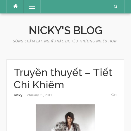
Skip
Menu
to
content
NICKY'S BLOG
SỐNG CHẬM LẠI, NGHĨ KHÁC ĐI, YÊU THƯƠNG NHIỀU HƠN.
Truyền thuyết – Tiết
Chi Khiêm
nicky
February 19, 2011
1