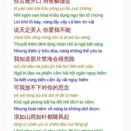
你言
难开口
用
鱼鳞做证
nǐ yán nán kāi kǒu
yòng yú lín zuò zhèng
Nhĩ ngôn nan khai khẩu dụng ngư lân tố chứng
Lời khó tỏ bày, nàng lấy vẩy cá làm tín vật
说天定弄人
你
爱我不能
shuō tiān dìng nòng rén
nǐ ài wǒ bù néng
Thuyết thiên định lộng nhân nhĩ ái ngã bất năng
Nh
ưng thiên ý trêu đùa, nàng không thể yêu ta
我知道那片禁海会很危
险
wǒ zhī dào nà piàn jìn hǎi huì hěn wēi xiǎn
Ngã tri đạo na phiến cấm hải hội ngận nguy hiểm
Ta biết vùng biển cấm ấy rất nguy hiểm
可我放不下
对你的思念
kě wǒ fàng bù xià duì nǐ de sī niàn
Khả ngã phóng bất hạ đối nhĩ đích tư niệm
Nhưng hoài niệm về nàng ta không dứt được
浪如山雨如
针都随风起
làng rú shān yǔ rú zhēn dōu suí fēng qǐ