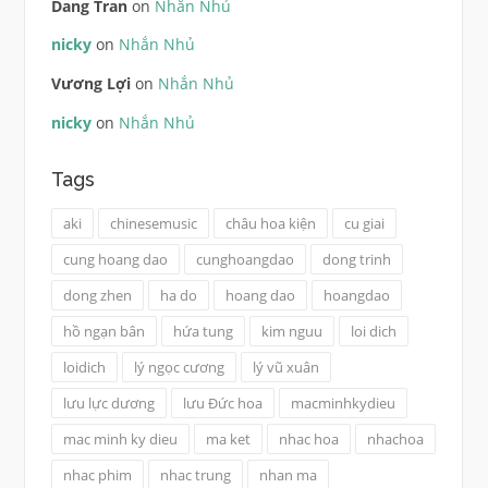
Dang Tran
on
Nhắn Nhủ
nicky
on
Nhắn Nhủ
Vương Lợi
on
Nhắn Nhủ
nicky
on
Nhắn Nhủ
Tags
aki
chinesemusic
châu hoa kiện
cu giai
cung hoang dao
cunghoangdao
dong trinh
dong zhen
ha do
hoang dao
hoangdao
hồ ngạn bân
hứa tung
kim nguu
loi dich
loidich
lý ngọc cương
lý vũ xuân
lưu lực dương
lưu Đức hoa
macminhkydieu
mac minh ky dieu
ma ket
nhac hoa
nhachoa
nhac phim
nhac trung
nhan ma