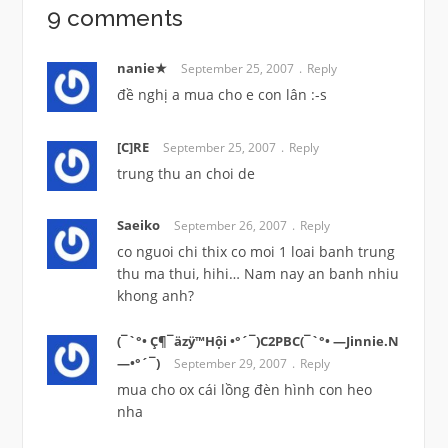
9 comments
nanie★
September 25, 2007
Reply
đề nghị a mua cho e con lân :-s
[C]RE
September 25, 2007
Reply
trung thu an choi de
Saeiko
September 26, 2007
Reply
co nguoi chi thix co moi 1 loai banh trung
thu ma thui, hihi… Nam nay an banh nhiu
khong anh?
(¯`°• Ç¶¯äzÿ™Hội •°´¯)C2PBC(¯`°• —Jinnie.N
—•°´¯)
September 29, 2007
Reply
mua cho ox cái lồng đèn hình con heo
nha