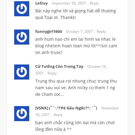
LeDuy
September 30, 2007
Reply
Bài này nghe lời và giọng hát dễ thương
quá Toại ơi. Thanks!
funnygirl1604
October 7, 2007
Reply
anh hum nao chi em tai hinh va nhac le
blog nhe!em hoan toan mù tit^^!sin cam
on anh truoc!
Cứ Tưởng Còn Trong Tay
October 16,
2007
Reply
Trung thu qua roi nhung chuc trung thu
nam sau vui ve. Anh nicky co them 1 ng
de cham soc…
[VSNK] (¯`·.º†Pé Gấu Ngốc†º.·´¯)
November
30, 2007
Reply
bạn anh chắc cũng lơn òai mà còn chơi
lồng đèn nữa à ^^