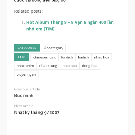
được vài dòng trên blog đó
Related posts:
Hot Album Tháng 9 – 8 Vạn 6 ngàn 400 lần
nhớ em [TIM]
Uncategory
CATEGORIES
chinesemusic
loi dich
loidich
nhac hoa
TAGS
nhac phim
nhac trung
nhachoa
tieng hoa
truyenngan
Previous article
Buc minh
Next article
Nhật ký tháng 9/2007