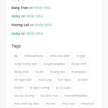
Dang Tran
on
Nhắn Nhủ
nicky
on
Nhắn Nhủ
Vương Lợi
on
Nhắn Nhủ
nicky
on
Nhắn Nhủ
Tags
aki
chinesemusic
châu hoa kiện
cu giai
cung hoang dao
cunghoangdao
dong trinh
dong zhen
ha do
hoang dao
hoangdao
hồ ngạn bân
hứa tung
kim nguu
loi dich
loidich
lý ngọc cương
lý vũ xuân
lưu lực dương
lưu Đức hoa
macminhkydieu
mac minh ky dieu
ma ket
nhac hoa
nhachoa