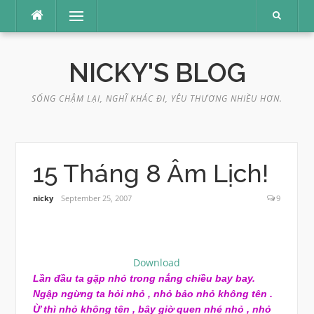
Skip
Menu
to
content
NICKY'S BLOG
SỐNG CHẬM LẠI, NGHĨ KHÁC ĐI, YÊU THƯƠNG NHIỀU HƠN.
15 Tháng 8 Âm Lịch!
nicky
September 25, 2007
9
Download
Lần đầu ta gặp nhỏ trong nắng chiều bay bay.
Ngập ngừng ta hỏi nhỏ , nhỏ bảo nhỏ không tên .
Ừ thì nhỏ không tên , bây giờ quen nhé nhỏ , nhỏ