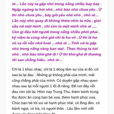
ơi… Lần này ta gặp nhỏ trong nắng chiều bay bay .
Ngập ngừng ta hỏi nhỏ , nhỏ bảo nhỏ chưa yêu . Ừ
thì nhỏ chưa yêu , bây giờ yêu nhé nhỏ , nhỏ ơi…
Lần này nhỏ quay đi không thèm nhìn ta nữa , giọt
sầu rơi một mình , chỉ còn ta một mình nhỏ ơi ….
Còn gì đâu hỡi người trong nắng chiều phôi phai ,
kỷ niệm ta cùng nhỏ giờ chỉ là hư vô ..Ừ thì là hư
vô xa rồi vẫn nhớ hoài …nhỏ ơi …Tình cờ ta gặp
nhỏ trong nắng vàng ban mai . Thẹn thùng ta hỏi
nhỏ , nhỏ bảo khờ ghê đi ! Ừ thì khờ ghê đi thương
rồi sao chẳng hiểu.. nhỏ ơi…
Chỉ là 1 khúc nhạc, chỉ là 1 dòng tâm sự của ai đó, cớ
sao ta lại đau . Những gì không phải của mình, mãi
cũng chẳng phải của mình. Có duyên gặp nhau quen
nhau sao lại mỗi người 1 lối đi riêng. Để nơi đây nỗi
đau còn sót lại. Hôm nay Trung Thu, thèm bánh trung
thu được ăn cùng bạn bè xưa, thèm hạnh phúc xưa.
Chúc bạn bè tôi vui vẻ hạnh phúc nhé, có lồng đèn, có
bánh ngọt, có trà, có người thân
. Lâu lắm mới viết