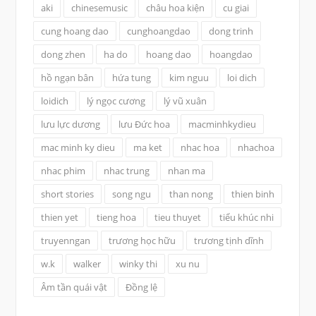
aki
chinesemusic
châu hoa kiện
cu giai
cung hoang dao
cunghoangdao
dong trinh
dong zhen
ha do
hoang dao
hoangdao
hồ ngạn bân
hứa tung
kim nguu
loi dich
loidich
lý ngọc cương
lý vũ xuân
lưu lực dương
lưu Đức hoa
macminhkydieu
mac minh ky dieu
ma ket
nhac hoa
nhachoa
nhac phim
nhac trung
nhan ma
short stories
song ngu
than nong
thien binh
thien yet
tieng hoa
tieu thuyet
tiểu khúc nhi
truyenngan
trương học hữu
trương tịnh dĩnh
w.k
walker
winky thi
xu nu
Âm tần quái vật
Đồng lệ