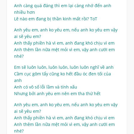
Anh càng quá đáng thì em lại càng nhớ đến anh
nhiều hơn
Lẽ nào em đang bị thần kinh mất rồi? ToT
Anh yêu em, anh ko yêu em, nếu anh ko yêu em vậy
ai sẽ yêu em?
Anh thấy phiền hà vì em, anh đang khó chịu vì em
Anh thêm lần nữa mệt mỏi vì em, vậy anh cưới em
nhé?
Em sẽ luôn luôn, luôn luôn, luôn luôn nghĩ về anh
Cầm cục gôm tẩy cũng ko hết đầu óc đen tối của
anh
Anh có vô số lỗi lầm và tính xấu
Nhưng bởi anh yêu em nên em tha thứ hết
Anh yêu em, anh ko yêu em, nếu anh ko yêu em vậy
ai sẽ yêu em?
Anh thấy phiền hà vì em, anh đang khó chịu vì em
Anh thêm lần nữa mệt mỏi vì em, vậy anh cưới em
nhé?