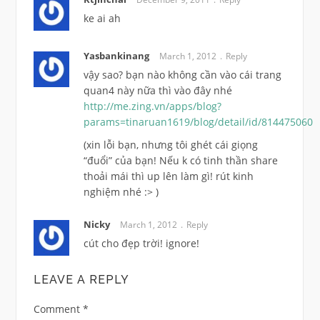
ke ai ah
Yasbankinang
March 1, 2012
Reply
vậy sao? bạn nào không cần vào cái trang
quan4 này nữa thì vào đây nhé
http://me.zing.vn/apps/blog?
params=tinaruan1619/blog/detail/id/814475060
(xin lỗi bạn, nhưng tôi ghét cái giọng
“đuổi” của bạn! Nếu k có tinh thần share
thoải mái thì up lên làm gì! rút kinh
nghiệm nhé :> )
Nicky
March 1, 2012
Reply
cút cho đẹp trời! ignore!
LEAVE A REPLY
Comment
*