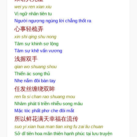
wei yu ren xian xiu
Vị ngữ nhân tiên tu
Người ngượng ngùng lời chẳng thốt ra
心事
轻梳弄
xin shi qing shu nong
Tâm sự khinh sơ lộng
Tâm sự khẽ vấn vương
浅握双手
qian wo shuang shou
Thiển ác song thủ
Nhẹ nắm đôi
bàn tay
任
发丝缠绕双眸
ren fa si chan rao shuang mou
Nhâm phát ti triền nhiễu song mâu
Mặc tóc phất phơ che đôi mắt
所以
鲜花满天幸福在流传
suo yi xian hua man tian xing fu zai liu chuan
Sở dĩ tiên hoa mãn thiên hạnh phúc tại lưu truyện