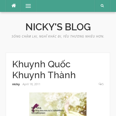
Skip
Menu
to
content
NICKY'S BLOG
SỐNG CHẬM LẠI, NGHĨ KHÁC ĐI, YÊU THƯƠNG NHIỀU HƠN.
Khuynh Quốc
Khuynh Thành
nicky
April 18, 2011
5