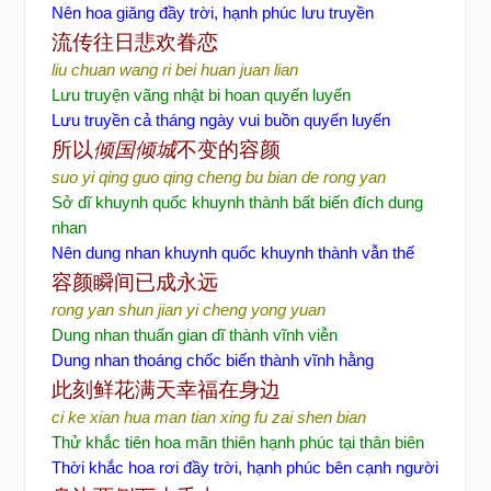
Nên hoa giăng đầy trời, hạnh phúc lưu truyền
流
传往日悲欢眷恋
liu chuan wang ri bei huan juan lian
Lưu truyện vãng nhật bi hoan quyến luyến
Lưu truyền cả tháng ngày vui buồn quyến luyến
所以
倾国倾城
不
变的容颜
suo yi qing guo qing cheng bu bian de rong yan
Sở dĩ khuynh quốc khuynh thành bất biến đích dung
nhan
Nên dung nhan khuynh quốc khuynh thành vẫn thế
容
颜瞬间已成永远
rong yan shun jian yi cheng yong yuan
Dung nhan thuấn gian dĩ thành vĩnh viễn
Dung nhan thoáng chốc biến thành vĩnh hằng
此刻
鲜花满天幸福在身边
ci ke xian hua man tian xing fu zai shen bian
Thử khắc tiên hoa mãn thiên hạnh phúc tại thân biên
Thời khắc hoa rơi đầy trời, hạnh phúc bên cạnh người