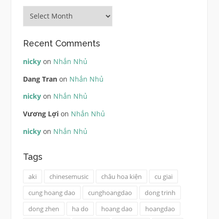
Archives
Recent Comments
nicky
on
Nhắn Nhủ
Dang Tran
on
Nhắn Nhủ
nicky
on
Nhắn Nhủ
Vương Lợi
on
Nhắn Nhủ
nicky
on
Nhắn Nhủ
Tags
aki
chinesemusic
châu hoa kiện
cu giai
cung hoang dao
cunghoangdao
dong trinh
dong zhen
ha do
hoang dao
hoangdao