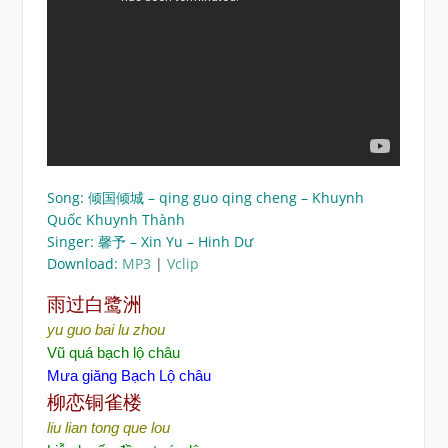
Song: 倾国倾城 – qing guo qing cheng – Khuynh
Quốc Khuynh Thành
Singer: 馨予 – Xin Yu – Hinh Dư
Download:
MP3
|
Vclip
雨
过白鹭洲
yu guo bai lu zhou
Vũ quá bạch lộ châu
Mưa giăng Bạch Lộ châu
柳恋
铜雀楼
liu lian tong que lou