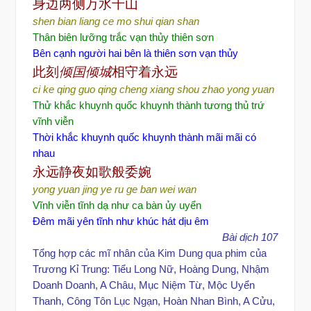
身
边两侧万水千山
shen bian liang ce mo shui qian shan
Thân biên lưỡng trắc vạn thủy thiên sơn
Bên cạnh người hai bên là thiên sơn vạn thủy
此刻
倾国倾城
相守着永
远
ci ke qing guo qing cheng xiang shou zhao yong yuan
Thử khắc khuynh quốc khuynh thành tương thủ trứ
vĩnh viễn
Thời khắc khuynh quốc khuynh thành mãi mãi có
nhau
永
远静夜如歌般委
婉
yong yuan jing ye ru ge ban wei wan
Vĩnh viễn tĩnh dạ như ca bàn ủy uyển
Đêm mãi yên tĩnh như khúc hát dịu êm
Bài dịch 107
Tổng hợp các mĩ nhân của Kim Dung qua phim của
Trương Kỉ Trung: Tiểu Long Nữ, Hoàng Dung, Nhậm
Doanh Doanh, A Châu, Mục Niệm Từ, Mộc Uyển
Thanh, Công Tôn Lục Ngạn, Hoàn Nhan Bình, A Cửu,