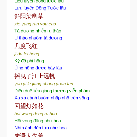
Liễu luyến đồng tước lâu
Lưu luyến Đổng Tước lâu
斜阳染幽草
xie yang ran you cao
Tà dương nhiễm u thảo
U thảo nhuộm tà dương
几度
飞红
ji du fei hong
Kỷ độ phi hồng
Ửng hồng được bấy lâu
摇曳了江上远帆
yao
yi le jiang shang yuan fan
Diêu duệ liễu giang thượng viễn phàm
Xa xa cánh buồm nhấp nhô trên sông
回望灯如花
hui wang deng ru hua
Hồi vọng đăng như hoa
Nhìn ánh đèn tựa như hoa
未
语人先羞