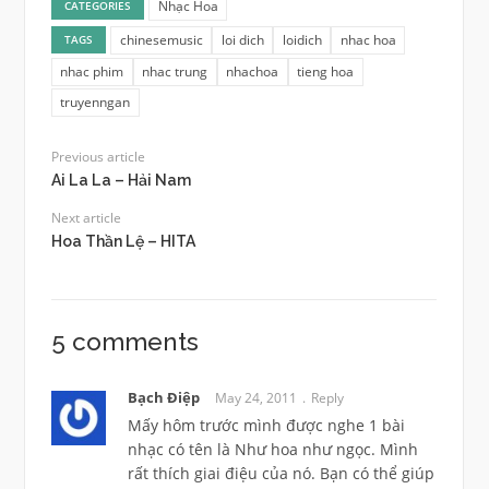
Nhạc Hoa
CATEGORIES
chinesemusic
loi dich
loidich
nhac hoa
TAGS
nhac phim
nhac trung
nhachoa
tieng hoa
truyenngan
Previous article
Ai La La – Hải Nam
Next article
Hoa Thần Lệ – HITA
5 comments
Bạch Điệp
May 24, 2011
Reply
Mấy hôm trước mình được nghe 1 bài
nhạc có tên là Như hoa như ngọc. Mình
rất thích giai điệu của nó. Bạn có thể giúp