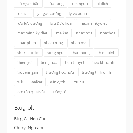
hồ ngạn bân
hứa tung
kim nguu
loi dich
loidich
lý ngọc cương
lý vũ xuân
lưu lực dương
lưu Đức hoa
macminhkydieu
mac minh ky dieu
ma ket
nhac hoa
nhachoa
nhac phim
nhac trung
nhan ma
short stories
song ngu
than nong
thien binh
thien yet
tieng hoa
tieu thuyet
tiểu khúc nhi
truyenngan
trương học hữu
trương tịnh dĩnh
w.k
walker
winky thi
xu nu
Âm tần quái vật
Đồng lệ
Blogroll
Blog Ca Heo Con
Cheryl Nguyen