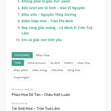
Không phải là giấc mơ -Janie
Đến lượt em tỏ tình – Hàn Vĩ Nguyên
Điều ước – Nguyễn Thùy Dương
Kiếm hiệp tình – Trần Phi Bình
Bay cùng giấc mộng – Lê Minh ft Trần Tuệ
Lâm
Em và giấc mơ tình yêu
Nhạc Hoa
CATEGORIES
chinesemusic
loi dich
loidich
nhac hoa
TAGS
nhac phim
nhac trung
nhachoa
tieng hoa
truyenngan
Previous article
Pháo Hoa Dễ Tàn – Châu Kiệt Luân
Next article
Tái Sinh Hoa – Trần Tuệ Lâm