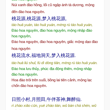
Núi xanh
đào h
ồng, lối cũ ngập ánh tà dương, mộng
đến đào hoa nguyên.
桃花源,桃花源,梦入桃花源,
táo huā yuán, táo huā yuán, mèng rù táo huā yuán,
Đ
ào hoa nguyên,
đ
ào hoa nguyên, m
ộng nhập
đ
ào
hoa nguyên,
Đào hoa nguyên, đào hoa nguyên, gi
ấc mộng dạo đào
hoa nguyên
桃花流水,福地洞天,梦入桃花源.
táo huā liú shuǐ, fú dì dòng tiān, mèng rù táo huā yuán.
Đ
ào hoa l
ư
u th
ủy, phúc
đ
ịa
đ
ộng thiên, mộng nhập
đ
ào hoa nguyên.
Hoa
đào
trôi trên suối, bồng lai tiên cảnh, mộng lạc
chốn đào hoa nguyên.
日照小村,月照田,午伴茶神,舞醉仙.
rì zhào xiǎo cūn, yuè zhào tián, wǔ bàn chá shén, wǔ