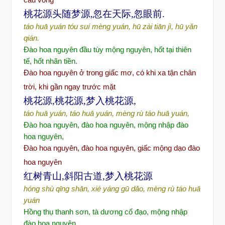
桃花源头随梦源,忽在天际,忽眼前.
táo huā yuán tóu suí mèng yuán, hū zài tiān jì, hū yǎn
qián.
Đ
ào hoa nguyên
đ
ầu tùy mộng nguyên, hốt tại thiên
tế, hốt nhãn tiền.
Đào hoa nguyên
ở trong giấc m
ơ, có khi xa tận chân
trời, khi gần ngay trước mặt
桃花源,桃花源,梦入桃花源,
táo huā yuán, táo huā yuán, mèng rù táo huā yuán,
Đ
ào hoa nguyên,
đ
ào hoa nguyên, m
ộng nhập
đ
ào
hoa nguyên,
Đào hoa nguyên, đào hoa nguyên, gi
ấc mộng dạo đào
hoa nguyên
红树青山,斜阳古道,梦入桃花源
hóng shù qīng shān, xié yáng gū dǎo, mèng rù táo huā
yuán
Hồng thụ thanh sơ
n, tà d
ươ
ng c
ổ đạo, mộng nhập
đ
ào hoa nguyên