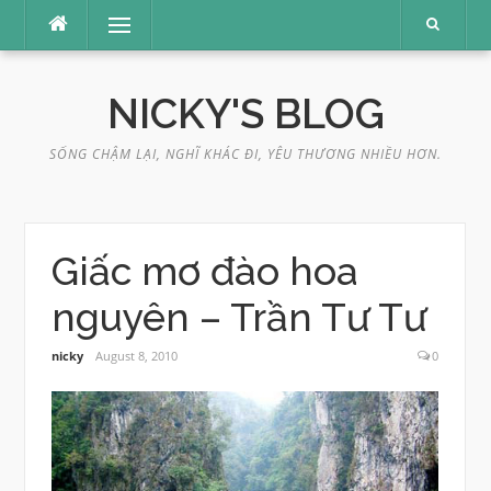
Skip
Menu
to
content
NICKY'S BLOG
SỐNG CHẬM LẠI, NGHĨ KHÁC ĐI, YÊU THƯƠNG NHIỀU HƠN.
Giấc mơ đào hoa
nguyên – Trần Tư Tư
nicky
August 8, 2010
0