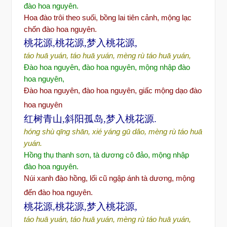
đ
ào hoa nguyên.
Hoa
đào
trôi theo suối, bồng lai tiên cảnh, mộng lạc
chốn đào hoa nguyên.
桃花源,桃花源,梦入桃花源,
táo huā yuán, táo huā yuán, mèng rù táo huā yuán,
Đ
ào hoa nguyên,
đ
ào hoa nguyên, m
ộng nhập
đ
ào
hoa nguyên,
Đào hoa nguyên, đào hoa nguyên, gi
ấc mộng dạo đào
hoa nguyên
红树青山,斜阳孤岛,梦入桃花源.
hóng shù qīng shān, xié yáng gū dǎo, mèng rù táo huā
yuán.
Hồng thụ thanh sơ
n, tà d
ươ
ng cô
đ
ảo, mộng nhập
đ
ào hoa nguyên.
Núi xanh
đào h
ồng, lối cũ ngập ánh tà dương, mộng
đến đào hoa nguyên.
桃花源,桃花源,梦入桃花源,
táo huā yuán, táo huā yuán, mèng rù táo huā yuán,