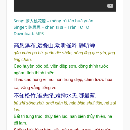
Song: 梦入桃花源 – mèng rù táo huā yuán
Singer: 陈思思 – chén sī sī – Trần Tư Tư
Download:
MP3
高悬瀑布,远叠山,动听雀吟,静听蝉.
gāo xuán pù bù, yuǎn dié shān, dòng tīng què yín, jìng
tīng chán.
Cao huyền bộc bố, viễn
đ
i
ệp sơ
n,
đ
ộng thính tước
ngâm, tĩ
nh thính thi
ền.
Thác cao hùng vĩ, núi non trùng điệp, chim tước hòa
ca, văng vẳng tiếng ve
不知松竹,谁先绿,难辩水天,哪最蓝.
bù zhī sōng zhú, shéi xiān lǜ, nán biàn shuǐ tiān, nǎ zuì
lán.
Bất tri tùng trúc, thùy tiên lục, nan biện thủy thiên, na
tối lam.
Không biết tùng trúc, cây nào xanh trước,
trời nước