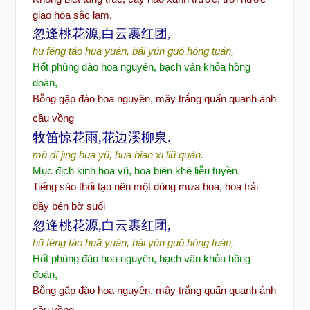
giao hòa sắc lam,
忽逢桃花源,白云裹红团,
hū féng táo huā yuán, bái yún guǒ hóng tuán,
Hốt phùng
đ
ào hoa nguyên, b
ạch vân khỏa hồng
đ
oàn,
Bỗng gặp đào hoa nguyên, mây trắng quấn quanh
ánh
cầu vồng
牧笛惊花雨,花边溪柳泉.
mù dí jīng huā yǔ, huā biān xī liǔ quán.
Mục
đ
ịch kinh hoa vũ
, hoa biên khê li
ễu tuyền.
Tiếng sáo thổi tạo nên một dòng mưa hoa, hoa trải
đầy bên bờ suối
忽逢桃花源,白云裹红团,
hū féng táo huā yuán, bái yún guǒ hóng tuán,
Hốt phùng
đ
ào hoa nguyên, b
ạch vân khỏa hồng
đ
oàn,
Bỗng gặp đào hoa nguyên, mây trắng quấn quanh
ánh
cầu vồng