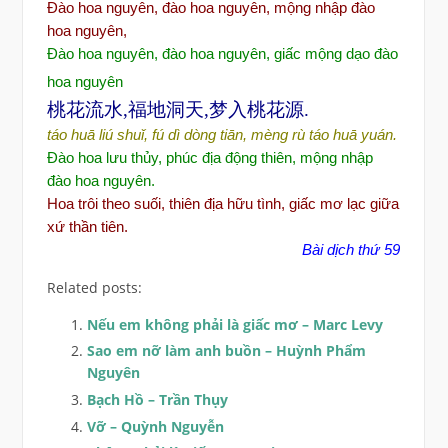
Đ
ào hoa nguyên,
đ
ào hoa nguyên, m
ộng nhập
đ
ào
hoa nguyên,
Đào hoa nguyên, đào hoa nguyên, gi
ấc mộng dạo đào
hoa nguyên
桃花流水,福地洞天,梦入桃花源.
táo huā liú shuǐ, fú dì dòng tiān, mèng rù táo huā yuán.
Đ
ào hoa l
ư
u th
ủy, phúc
đ
ịa
đ
ộng thiên, mộng nhập
đ
ào hoa nguyên.
Hoa trôi theo suối, thiên địa hữu tình, giấc mơ lạc giữa
xứ thần tiên.
Bài dịch thứ 59
Related posts:
Nếu em không phải là giấc mơ – Marc Levy
Sao em nỡ làm anh buồn – Huỳnh Phẩm
Nguyên
Bạch Hồ – Trần Thụy
Vỡ – Quỳnh Nguyễn