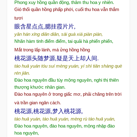
Phong xuy hồng quần
đ
ộng, thâm thu hoa y nhiên.
Gió thổi quần hồng
phấp phới, cuối thu hoa vẫn thắm
tươi
眼含星点点,腮挂霞片片,
yǎn hán xīng diǎn diǎn, sāi guà xiá piàn piàn,
Nhãn hàm tinh
đ
i
ểm
đ
i
ểm, tai quải hà phiến phiến,
M
ắt trong lấp lánh, má ửng hồng hồng
桃花源头随梦源,疑是天上却人间.
táo huā yuán tóu suí mèng yuán, yí shì tiān shàng què
rén jiān.
Đ
ào hoa nguyên
đ
ầu tùy mộng nguyên, nghi thị thiên
thượng khước nhân gian.
Đào hoa nguyên
ở trong giấc m
ơ, phải chăng trên trời
và trần gian ngăn cách.
桃花源,桃花源,梦入桃花源,
táo huā yuán, táo huā yuán, mèng rù táo huā yuán,
Đào hoa nguyên, đào hoa nguyên, m
ộ
ng nh
ậ
p đào
hoa nguyên,