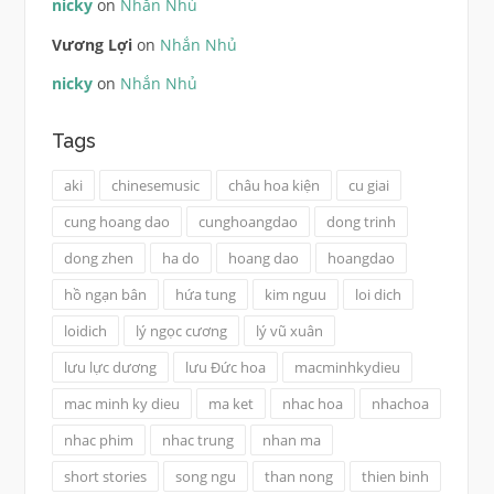
nicky
on
Nhắn Nhủ
Vương Lợi
on
Nhắn Nhủ
nicky
on
Nhắn Nhủ
Tags
aki
chinesemusic
châu hoa kiện
cu giai
cung hoang dao
cunghoangdao
dong trinh
dong zhen
ha do
hoang dao
hoangdao
hồ ngạn bân
hứa tung
kim nguu
loi dich
loidich
lý ngọc cương
lý vũ xuân
lưu lực dương
lưu Đức hoa
macminhkydieu
mac minh ky dieu
ma ket
nhac hoa
nhachoa
nhac phim
nhac trung
nhan ma
short stories
song ngu
than nong
thien binh