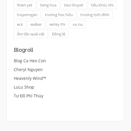
thien yet
tieng hoa
tieu thuyet
tiểu khúc nhi
truyenngan
trương học hữu
trương tịnh dĩnh
w.k
walker
winky thi
xu nu
Âm tần quái vật
Đồng lệ
Blogroll
Blog Ca Heo Con
Cheryl Nguyen
Heavenly Wind™
LuLu Shop
Tư Đồ Phỉ Thúy