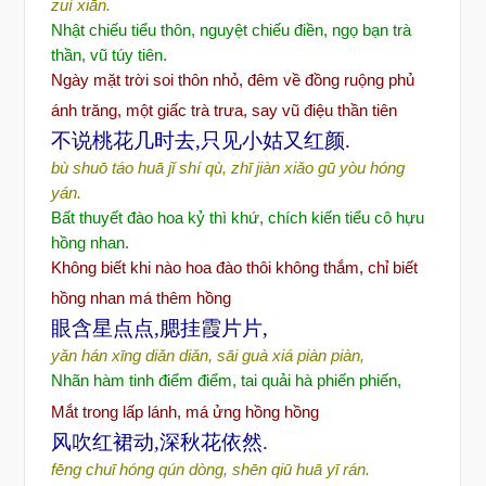
zuì xiān.
Nhật chiếu tiểu thôn, nguyệt chiếu
đ
i
ền, ngọ bạn trà
thần, vũ
túy tiên.
Ngày m
ặt trời soi thôn nhỏ, đêm về đồng ruộng phủ
ánh trăng, một giấc trà trưa, say vũ điệu thần tiên
不说桃花几时去,只见小姑又红颜.
bù shuō táo huā jǐ shí qù, zhī jiàn xiǎo gū yòu hóng
yán.
Bất thuyết
đ
ào hoa k
ỷ thì khứ, chích kiến tiểu cô hựu
hồng nhan.
Không biết khi nào hoa đào thôi không thắm, chỉ biết
hồng nhan má thêm hồng
眼含星点点,腮挂霞片片,
yǎn hán xīng diǎn diǎn, sāi guà xiá piàn piàn,
Nhãn hàm tinh
đ
i
ểm
đ
i
ểm, tai quải hà phiến phiến,
M
ắt trong lấp lánh, má ửng hồng hồng
风吹红裙动,深秋花依然.
fēng chuī hóng qún dòng, shēn qiū huā yī rán.