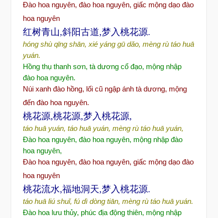
Đào hoa nguyên, đào hoa nguyên, gi
ấc mộng dạo đào
hoa nguyên
红树青山,斜阳古道,梦入桃花源.
hóng shù qīng shān, xié yáng gū dǎo, mèng rù táo huā
yuán.
Hồng thụ thanh sơ
n, tà d
ươ
ng c
ổ đạo, mộng nhập
đ
ào hoa nguyên.
Núi xanh
đào h
ồng, lối cũ ngập ánh tà dương, mộng
đến đào hoa nguyên.
桃花源,桃花源,梦入桃花源,
táo huā yuán, táo huā yuán, mèng rù táo huā yuán,
Đ
ào hoa nguyên,
đ
ào hoa nguyên, m
ộng nhập
đ
ào
hoa nguyên,
Đào hoa nguyên, đào hoa nguyên, gi
ấc mộng dạo đào
hoa nguyên
桃花流水,福地洞天,梦入桃花源.
táo huā liú shuǐ, fú dì dòng tiān, mèng rù táo huā yuán.
Đ
ào hoa l
ư
u th
ủy, phúc
đ
ịa
đ
ộng thiên, mộng nhập