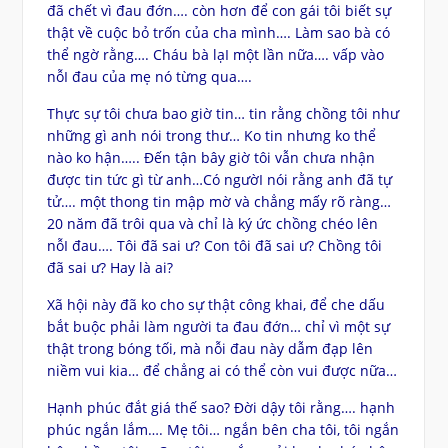
đã chết vì đau đớn…. còn hơn để con gái tôi biết sự
thật về cuộc bỏ trốn của cha mình…. Làm sao bà có
thể ngờ rằng…. Cháu bà lạI một lần nữa…. vấp vào
nỗI đau của mẹ nó từng qua….
Thực sự tôi chưa bao giờ tin… tin rằng chồng tôi như
những gì anh nói trong thư… Ko tin nhưng ko thể
nào ko hận….. Đến tận bây giờ tôi vẫn chưa nhận
được tin tức gì từ anh…Có ngườI nói rằng anh đã tự
tử…. một thong tin mập mờ và chẳng mấy rõ ràng…
20 năm đã trôi qua và chỉ là ký ức chồng chéo lên
nỗI đau…. Tôi đã sai ư? Con tôi đã sai ư? Chồng tôi
đã sai ư? Hay là ai?
Xã hội này đã ko cho sự thật công khai, để che dấu
bắt buộc phải làm người ta đau đớn… chỉ vì một sự
thật trong bóng tối, mà nỗi đau này dẫm đạp lên
niềm vui kia… để chẳng ai có thể còn vui được nữa…
Hạnh phúc đắt giá thế sao? Đời dậy tôi rằng…. hạnh
phúc ngắn lắm…. Mẹ tôi… ngắn bên cha tôi, tôi ngắn