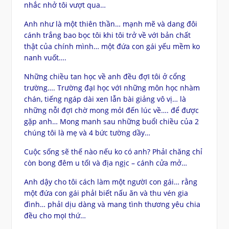
nhắc nhở tôi vượt qua…
Anh như là một thiên thần… mạnh mẽ và dang đôi
cánh trắng bao bọc tôi khi tôi trở về vớI bản chất
thật của chính mình… một đứa con gái yếu mềm ko
nanh vuốt….
Những chiều tan học về anh đều đợI tôi ở cổng
trường…. Trường đạI học vớI những môn học nhàm
chán, tiếng ngáp dài xen lẫn bài giảng vô vị… là
những nỗI đợI chờ mong mỏI đến lúc về…. để được
gặp anh… Mong manh sau những buổI chiều của 2
chúng tôi là mẹ và 4 bức tường dầy…
Cuộc sống sẽ thế nào nếu ko có anh? PhảI chăng chỉ
còn bong đêm u tốI và địa ngịc – cánh cửa mở…
Anh dậy cho tôi cách làm một ngườI con gái… rằng
một đứa con gái phảI biết nấu ăn và thu vén gia
đình… phảI dịu dàng và mang tình thương yêu chia
đều cho mọI thứ…