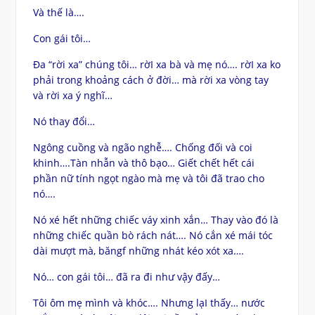
Và thế là….
Con gái tôi…
Đa “rời xa” chúng tôi… rờI xa bà và mẹ nó…. rờI xa ko
phải trong khoảng cách ở đời… mà rời xa vòng tay
và rời xa ý nghĩ…
Nó thay đổi…
Ngông cuồng và ngão nghễ…. Chống đối và coi
khinh….Tàn nhẫn và thô bạo… Giết chết hết cái
phần nữ tính ngọt ngào mà mẹ và tôi đã trao cho
nó….
Nó xé hết những chiếc váy xinh xắn… Thay vào đó là
những chiếc quần bò rách nát…. Nó cắn xé mái tóc
dài mượt mà, băngf những nhát kéo xót xa….
Nó… con gái tôi… đã ra đi như vậy đấy…
Tôi ôm mẹ mình và khóc…. Nhưng lạI thấy… nước