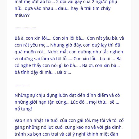
mắt mẹ ướt áo tôi… 2 đôi vai gầy của 2 ngườI phụ
nữ… dựa vào nhau… đau… hay là trái tim chảy
máu???
……………….
Bà à, con xin lỗi…. Con xin lỗI bà…. Con rất yêu bà, và
con rất yêu mẹ… Nhưng giờ đây, con quỳ lạy thì đã
quá muộn rồi… Nước mắt con dường như tắc nghẹn
vì những sai lầm và tộI lỗi…. Con xin lỗi… bà ơi…. Bà
có nghe thấy con nói gì ko bà….. Bà ơi, con xin bà…
bà tỉnh dậy đi mà…. Bà ơi…
…………
Những sự chịu đựng luôn đạt đến đỉnh điểm và có
những giới hạn tận cùng….Lúc đó… mọi thứ… sẽ …
nổ tung!
Vào sinh nhật 18 tuổi của con gái tôi, mẹ tôi và tôi cố
gắng những nỗ lực cuối cùng kéo nó về với gia đình,
tránh xa bọn con trai và cái ý nghĩ khinh miệt đàn