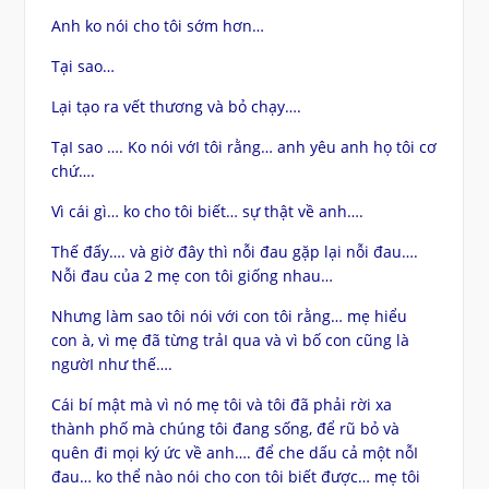
Anh ko nói cho tôi sớm hơn…
Tại sao…
Lại tạo ra vết thương và bỏ chạy….
TạI sao …. Ko nói vớI tôi rằng… anh yêu anh họ tôi cơ
chứ….
Vì cái gì… ko cho tôi biết… sự thật về anh….
Thế đấy…. và giờ đây thì nỗi đau gặp lại nỗi đau….
Nỗi đau của 2 mẹ con tôi giống nhau…
Nhưng làm sao tôi nói với con tôi rằng… mẹ hiểu
con à, vì mẹ đã từng trảI qua và vì bố con cũng là
ngườI như thế….
Cái bí mật mà vì nó mẹ tôi và tôi đã phải rời xa
thành phố mà chúng tôi đang sống, để rũ bỏ và
quên đi mọi ký ức về anh…. để che dấu cả một nỗI
đau… ko thể nào nói cho con tôi biết được… mẹ tôi