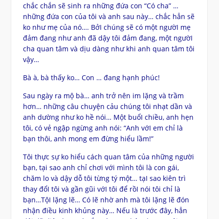
chắc chắn sẽ sinh ra những đứa con “Có cha” …
những đứa con của tôi và anh sau này… chắc hẳn sẽ
ko như mẹ của nó…. BởI chúng sẽ có một ngườI mẹ
đảm đang như anh đã dậy tôi đảm đang, một ngườI
cha quan tâm và dịu dàng như khi anh quan tâm tôi
vậy…
Bà à, bà thấy ko… Con … đang hạnh phúc!
Sau ngày ra mộ bà… anh trở nên im lặng và trầm
hơn… những câu chuyện cảu chúng tôi nhạt dần và
anh dường như ko hề nói… Một buổI chiều, anh hẹn
tôi, có vẻ ngập ngừng anh nói: “Anh vớI em chỉ là
bạn thôi, anh mong em đừng hiểu lầm!”
Tôi thực sự ko hiểu cách quan tâm của những người
bạn, tại sao anh chỉ chơi với mình tôi là con gái,
chăm lo và dậy dỗ tôi từng tý một… tạI sao kiên trì
thay đổI tôi và gần gũi vớI tôi để rồI nói tôi chỉ là
bạn…TộI lặng lẽ… Có lẽ nhờ anh mà tôi lặng lẽ đón
nhận điều kinh khủng này… Nếu là trước đây, hẳn