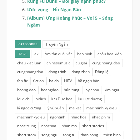
Kung Fu Dunk – Đôi giày hạnh phúc?
Ước vọng – Hồ Ngạn Bân
[Album] Ưng Hoàng Phúc – Vol 5 – Sóng
Ngầm
Truyện Ngắn
CATEGORIES
aki
Âm tần quái vật
bao binh
châu hoa kiện
TAGS
chau kiet luan
chinesemusic
cu giai
cung hoang dao
cunghoangdao
dong trinh
dong zhen
Đồng lệ
fan fic
fiction
ha do
HITA
hồ ngạn bân
hoang dao
hoangdao
hứa tung
jay chou
kim nguu
loi dich
loidich
lưu Đức hoa
lưu lực dương
lý ngọc cương
lý vũ xuân
ma ket
mac minh ky dieu
macminhkydieu
ngontinh
nhac hoa
nhac phim
nhac trung
nhachoa
nhan ma
short stories
short story
song ngu
song tu
than nong
thien binh