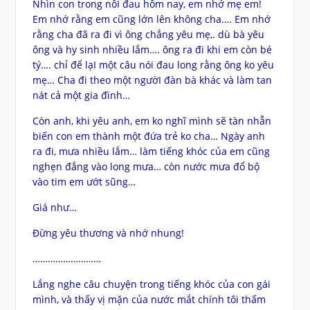
Nhìn con trong nỗI đau hôm nay, em nhớ mẹ em!
Em nhớ rằng em cũng lớn lên không cha…. Em nhớ
rằng cha đã ra đi vì ông chẳng yêu mẹ,. dù bà yêu
ông và hy sinh nhiều lắm…. ông ra đi khi em còn bé
tý…. chỉ để lạI một câu nói đau long rằng ông ko yêu
mẹ… Cha đi theo một ngườI đàn bà khác và làm tan
nát cả một gia đình…
Còn anh, khi yêu anh, em ko nghĩ mình sẽ tàn nhẫn
biến con em thành một đứa trẻ ko cha… Ngày anh
ra đi, mưa nhiều lắm… làm tiếng khóc của em cũng
nghẹn đắng vào long mưa… còn nước mưa đổ bộ
vào tim em ướt sũng…
Giá như…
Đừng yêu thương và nhớ nhung!
………………………
Lắng nghe câu chuyện trong tiếng khóc của con gái
mình, và thấy vị mặn của nước mắt chính tôi thấm