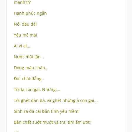
manh???
Hạnh phúc ngắn
Nỗi đau dài
Yêu mê mải
Ai vì ai…
Nước mắt lăn…
Dòng máu chặn…
Đời chát đắng..
Tôi là con gái. Nhưng….
Tôi ghét đàn bà, và ghét những ả con gái…
Sinh ra đã cái bản tính yêu mềm!
Bản chất sướt mướt và trài tim ẩm ướt!