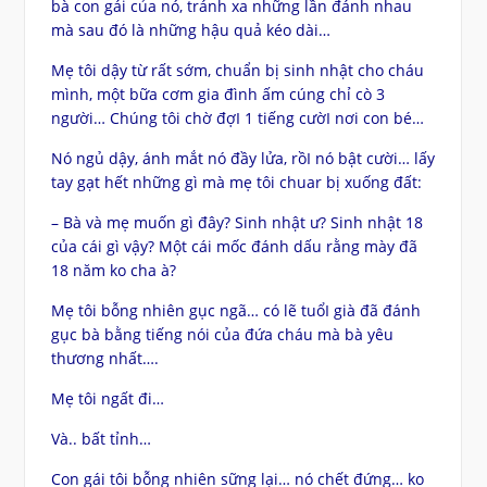
bà con gái của nó, tránh xa những lần đánh nhau
mà sau đó là những hậu quả kéo dài…
Mẹ tôi dậy từ rất sớm, chuẩn bị sinh nhật cho cháu
mình, một bữa cơm gia đình ấm cúng chỉ cò 3
người… Chúng tôi chờ đợI 1 tiếng cườI nơi con bé…
Nó ngủ dậy, ánh mắt nó đầy lửa, rồI nó bật cười… lấy
tay gạt hết những gì mà mẹ tôi chuar bị xuống đất:
– Bà và mẹ muốn gì đây? Sinh nhật ư? Sinh nhật 18
của cái gì vậy? Một cái mốc đánh dấu rằng mày đã
18 năm ko cha à?
Mẹ tôi bỗng nhiên gục ngã… có lẽ tuổI già đã đánh
gục bà bằng tiếng nói của đứa cháu mà bà yêu
thương nhất….
Mẹ tôi ngất đi…
Và.. bất tỉnh…
Con gái tôi bỗng nhiên sững lại… nó chết đứng… ko