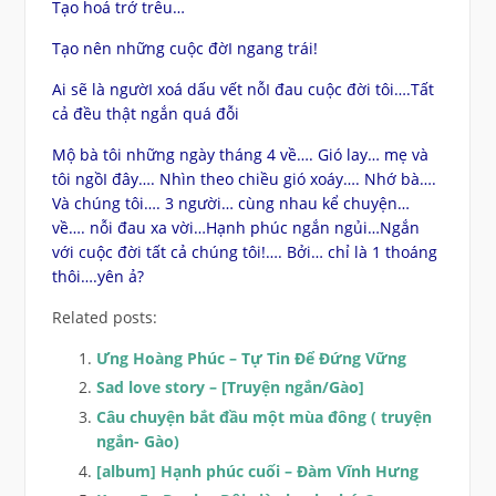
Tạo hoá trớ trêu…
Tạo nên những cuộc đờI ngang trái!
Ai sẽ là ngườI xoá dấu vết nỗI đau cuộc đời tôi….Tất
cả đều thật ngắn quá đỗi
Mộ bà tôi những ngày tháng 4 về…. Gió lay… mẹ và
tôi ngồI đây…. Nhìn theo chiều gió xoáy…. Nhớ bà….
Và chúng tôi…. 3 người… cùng nhau kể chuyện…
về…. nỗi đau xa vời…Hạnh phúc ngắn ngủi…Ngắn
với cuộc đời tất cả chúng tôi!…. Bởi… chỉ là 1 thoáng
thôi….yên ả?
Related posts:
Ưng Hoàng Phúc – Tự Tin Để Đứng Vững
Sad love story – [Truyện ngắn/Gào]
Câu chuyện bắt đầu một mùa đông ( truyện
ngắn- Gào)
[album] Hạnh phúc cuối – Đàm Vĩnh Hưng