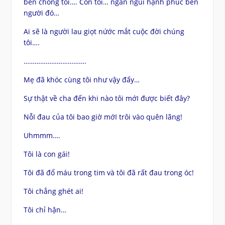
bên chồng tôi…. Con tôi… ngắn ngủi hạnh phúc bên
người đó…
Ai sẽ là người lau giọt nứớc mắt cuộc đời chúng
tôi….
…………………………….
Mẹ đã khóc cùng tôi như vậy đấy…
Sự thật về cha đến khi nào tôi mớI được biết đây?
NỗI đau của tôi bao giờ mớI trôi vào quên lãng!
Uhmmm….
Tôi là con gái!
Tôi đã đổ máu trong tim và tôi đã rất đau trong óc!
Tôi chẳng ghét ai!
Tôi chỉ hận…