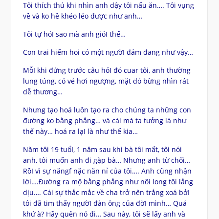
Tôi thích thú khi nhìn anh dậy tôi nấu ăn…. Tôi vụng
về và ko hề khéo léo được như anh…
Tôi tự hỏI sao mà anh giỏI thế…
Con trai hiếm hoi có một ngườI đảm đang như vậy…
MỗI khi đứng trước câu hỏI đó cuar tôi, anh thường
lung túng, có vẻ hơi ngượng, mặt đỏ bừng nhìn rát
dễ thương…
Nhưng tạo hoá luôn tạo ra cho chúng ta những con
đường ko bằng phẳng… và cái mà ta tưởng là như
thế này… hoá ra lạI là như thế kia…
Năm tôi 19 tuổI, 1 năm sau khi bà tôi mất, tôi nói
anh, tôi muốn anh đi gặp bà… Nhưng anh từ chối…
RồI vì sự năngf nặc năn nỉ của tôi…. Anh cũng nhận
lời….Đường ra mộ bằng phẳng như nõi long tôi lắng
dịu…. Cái sự thắc mắc về cha trở nên trắng xoá bởI
tôi đã tim thấy ngườI đàn ông của đờI mình… Quá
khứ à? Hãy quên nó đi… Sau này, tôi sẽ lấy anh và