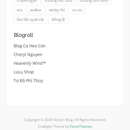
truyenngan
trương học hữu
trương tịnh dĩnh
w.k
walker
winky thi
xu nu
Âm tần quái vật
Đồng lệ
Blogroll
Blog Ca Heo Con
Cheryl Nguyen
Heavenly Wind™
LuLu Shop
Tư Đồ Phỉ Thúy
Copyright © 2026 Nicky's Blog. All Rights Reserved.
Codilight Theme by
FameThemes