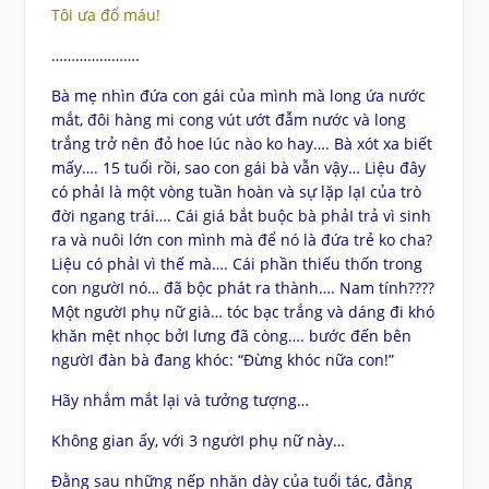
Tôi ưa đổ máu!
………………….
Bà mẹ nhìn đứa con gái của mình mà long ứa nước
mắt, đôi hàng mi cong vút ướt đẫm nước và long
trắng trở nên đỏ hoe lúc nào ko hay…. Bà xót xa biết
mấy…. 15 tuổi rồi, sao con gái bà vẫn vậy… Liệu đây
có phảI là một vòng tuần hoàn và sự lặp lạI của trò
đời ngang trái…. Cái giá bắt buộc bà phảI trả vì sinh
ra và nuôi lớn con mình mà để nó là đứa trẻ ko cha?
Liệu có phảI vì thế mà…. Cái phần thiếu thốn trong
con ngườI nó… đã bộc phát ra thành…. Nam tính????
Một ngườI phụ nữ già… tóc bạc trắng và dáng đi khó
khăn mệt nhọc bởI lưng đã còng…. bước đến bên
ngườI đàn bà đang khóc: “Đừng khóc nữa con!”
Hãy nhắm mắt lại và tưởng tượng…
Không gian ấy, với 3 ngườI phụ nữ này…
Đằng sau những nếp nhăn dày của tuổi tác, đằng