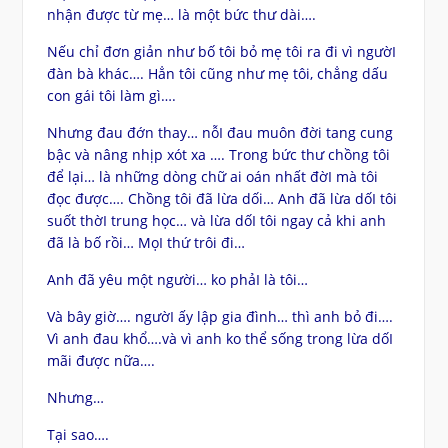
nhận được từ mẹ… là một bức thư dài….
Nếu chỉ đơn giản như bố tôi bỏ mẹ tôi ra đi vì ngườI
đàn bà khác…. Hẳn tôi cũng như mẹ tôi, chẳng dấu
con gái tôi làm gì….
Nhưng đau đớn thay… nỗI đau muôn đời tang cung
bậc và nâng nhịp xót xa …. Trong bức thư chồng tôi
để lại… là những dòng chữ ai oán nhất đờI mà tôi
đọc được…. Chồng tôi đã lừa dối… Anh đã lừa dốI tôi
suốt thờI trung học… và lừa dốI tôi ngay cả khi anh
đã là bố rồi… MọI thứ trôi đi…
Anh đã yêu một người… ko phảI là tôi…
Và bây giờ…. ngườI ấy lập gia đình… thì anh bỏ đi….
Vì anh đau khổ….và vì anh ko thể sống trong lừa dốI
mãi được nữa….
Nhưng…
Tại sao….