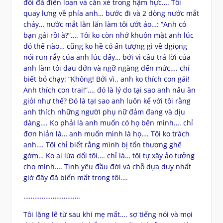
đôi đã điên loạn và cắn xé trong hậm hực…. Tôi
quay lưng về phía anh… bước đi và 2 dòng nước mắt
chảy… nước mắt lăn lăn làm tôi ướt áo…: “Anh có
bạn gái rồI à?”…. Tôi ko còn nhớ khuôn mặt anh lúc
đó thế nào… cũng ko hề có ấn tượng gì về dgiọng
nói run rẩy của anh lúc đấy… bởi vì câu trả lời của
anh làm tôi đau đớn và ngỡ ngàng đến mức…. chỉ
biết bỏ chạy: “Không! Bởi vì.. anh ko thích con gái!
Anh thích con trai!”…. đó là lý do tại sao anh nấu ăn
giỏI như thế? Đó là tạI sao anh luôn kể với tôi rằng
anh thích những ngườI phụ nữ đảm đang và dịu
dàng…. Ko phảI là anh muốn có họ bên mình…. chỉ
đơn hiản là… anh muốn mình là họ…. Tôi ko trách
anh…. Tôi chỉ biết rằng mình bị tổn thương ghê
gớm… Ko ai lừa dối tôi…. chỉ là… tôi tự xây ảo tưởng
cho mình…. Tình yêu đầu đời và chỗ dựa duy nhất
giờ đây đã biến mất trong tôi….
………………………….
Tôi lặng lẽ từ sau khi mẹ mất…. sợ tiếng nói và mọi