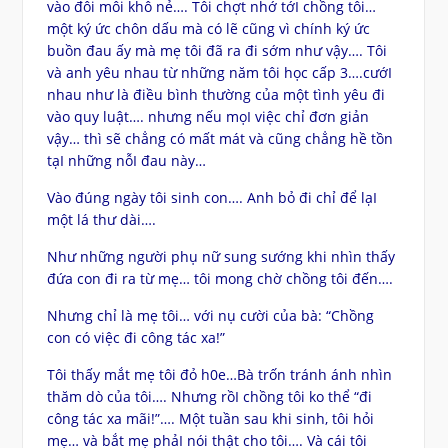
vào đôi môi khô nẻ…. Tôi chợt nhớ tớI chồng tôi…
một ký ức chôn dấu mà có lẽ cũng vì chính ký ức
buồn đau ấy mà mẹ tôi đã ra đi sớm như vậy…. Tôi
và anh yêu nhau từ những năm tôi học cấp 3….cướI
nhau như là điều bình thường của một tình yêu đi
vào quy luật…. nhưng nếu mọI việc chỉ đơn giản
vậy… thì sẽ chẳng có mất mát và cũng chẳng hề tồn
tạI những nỗI đau này…
Vào đúng ngày tôi sinh con…. Anh bỏ đi chỉ để lạI
một lá thư dài….
Như những người phụ nữ sung sướng khi nhìn thấy
đứa con đi ra từ mẹ… tôi mong chờ chồng tôi đến….
Nhưng chỉ là mẹ tôi… với nụ cười của bà: “Chồng
con có việc đi công tác xa!”
Tôi thấy mắt mẹ tôi đỏ h0e…Bà trốn tránh ánh nhìn
thăm dò của tôi…. Nhưng rồI chồng tôi ko thể “đi
công tác xa mãi!”…. Một tuần sau khi sinh, tôi hỏi
mẹ… và bắt mẹ phảI nói thật cho tôi…. Và cái tôi