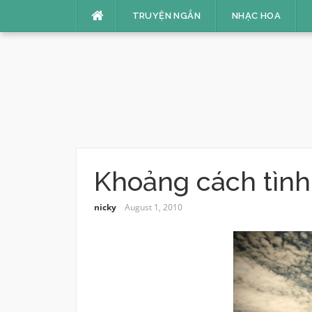
Skip
TRUYỆN NGẮN
NHẠC HOA
to
content
Khoảng cách tình
nicky
August 1, 2010