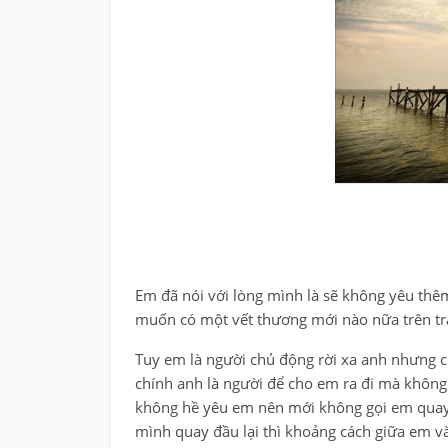
Em đã nói với lòng mình là sẽ không yêu thê
muốn có một vết thương mới nào nữa trên tr
Tuy em là người chủ động rời xa anh nhưng c
chính anh là người để cho em ra đi mà không m
không hề yêu em nên mới không gọi em quay l
mình quay đầu lại thì khoảng cách giữa em và