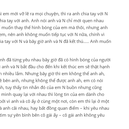
em mới vỡ lẽ ra mọi chuyện, thì ra anh chia tay với N
hia tay với anh. Anh nói anh và N chỉ mới quen nhau
ỉ muốn thay thế hình bóng của em mà thôi, nhưng anh
em, nên anh không muốn tiếp tục với N nữa, chính vì
hia tay với N và bây giờ anh và N đã kết thú….. Anh muốn
nh đã từng yêu nhau bây giờ đã có hình bóng của người
i anh và N bắt đầu cho đến khi kết thúc em sẽ thật hạnh
nh nhiều lắm. Nhưng bây giờ thì em không thể anh ah,
về bên anh, nhưng không thể được anh ah, em có nói
nh, tuy thấy tin nhắn đó của em N buồn nhưng cũng
mình quay lại với nhau thì lòng tin của em dành cho
i vì anh và cô ấy ở cùng một nơi, còn em thì lại ở một
và anh cãi nhau, hay bất đồng quan điểm – khi yêu nhau
 tìm sự yên bình bên cô gái ấy – cô gái anh không yêu