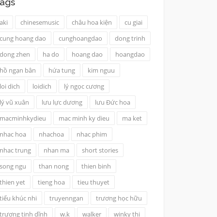
ags
aki
chinesemusic
châu hoa kiện
cu giai
cung hoang dao
cunghoangdao
dong trinh
dong zhen
ha do
hoang dao
hoangdao
hồ ngạn bân
hứa tung
kim nguu
loi dich
loidich
lý ngọc cương
lý vũ xuân
lưu lực dương
lưu Đức hoa
macminhkydieu
mac minh ky dieu
ma ket
nhac hoa
nhachoa
nhac phim
nhac trung
nhan ma
short stories
song ngu
than nong
thien binh
thien yet
tieng hoa
tieu thuyet
tiểu khúc nhi
truyenngan
trương học hữu
trương tịnh dĩnh
w.k
walker
winky thi