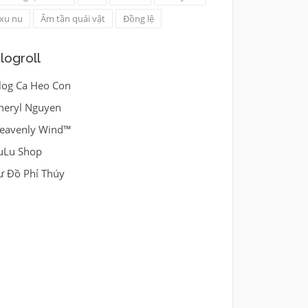
xu nu
Âm tần quái vật
Đồng lệ
logroll
log Ca Heo Con
heryl Nguyen
eavenly Wind™
uLu Shop
ư Đồ Phỉ Thúy