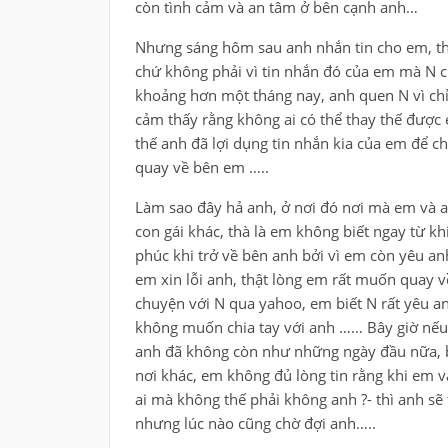
còn tình cảm và an tâm ở bên cạnh anh…
Nhưng sáng hôm sau anh nhắn tin cho em, thì 
chứ không phải vì tin nhắn đó của em mà N c
khoảng hơn một tháng nay, anh quen N vì ch
cảm thấy rằng không ai có thể thay thế được 
thế anh đã lợi dụng tin nhắn kia của em để c
quay về bên em …..
Làm sao đây hả anh, ở nơi đó nơi mà em và a
con gái khác, thà là em không biết ngay từ kh
phúc khi trở về bên anh bởi vì em còn yêu a
em xin lỗi anh, thật lòng em rất muốn quay 
chuyện với N qua yahoo, em biết N rất yêu a
không muốn chia tay với anh …… Bây giờ nếu 
anh đã không còn như những ngày đầu nữa, bở
nơi khác, em không đủ lòng tin rằng khi em 
ai mà không thế phải không anh ?- thì anh sẽ
nhưng lúc nào cũng chờ đợi anh…..