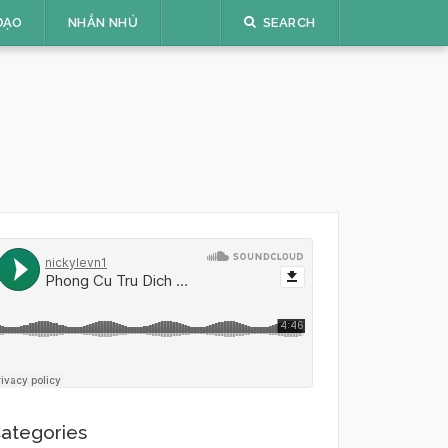
ĐẠO
NHẮN NHỦ
SEARCH
ategories