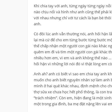
Khi chia tay với anh, từng ngày từng ngày nỗ
nào chịu nổi và hình như anh cũng thế phải k
với nhau nhưng chỉ với tư cách là bạn bè thôi
anh.
Có đôi lúc anh vẫn thường nói, anh hối hận l
lại mà cứ để cho em từng bước từng bước mộ
thể chấp nhận một người con gái nào khác ng
quêm em đi và tìm một người con gái khác t
nhiều hơn em, vì em và anh không thể nào …
hối hận vì những lời nói đó vì thật lòng em c
Anh ah? anh có biết vì sao em chia tay anh 
muốn cho anh biết nguyên nhân sợ làm anh bị
mình ở hai quê khác nhau, định mệnh cho ch
thợ sửa xe chưa học hết phổ thông, là con tra
“trách nhiệm”. Còn em, hiện đang là một sinh 
một trong gia đình, ba mẹ đặt nặng lên vai em