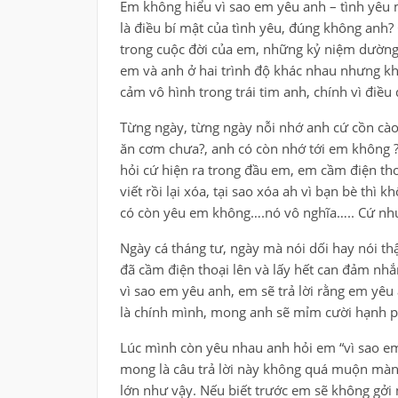
Em không hiểu vì sao em yêu anh – tình yêu mà
là điều bí mật của tình yêu, đúng không anh?
trong cuộc đời của em, những kỷ niệm dường
em và anh ở hai trình độ khác nhau nhưng k
cảm vô hình trong trái tim anh, chính vì điề
Từng ngày, từng ngày nỗi nhớ anh cứ cồn cào 
ăn cơm chưa?, anh có còn nhớ tới em không ?
hỏi cứ hiện ra trong đầu em, em cầm điện thoại
viết rồi lại xóa, tại sao xóa ah vì bạn bè thì
có còn yêu em không….nó vô nghĩa….. Cứ như 
Ngày cá tháng tư, ngày mà nói dối hay nói thật
đã cầm điện thoại lên và lấy hết can đảm nhắn
vì sao em yêu anh, em sẽ trả lời rằng em yêu
là chính mình, mong anh sẽ mỉm cười hạnh p
Lúc mình còn yêu nhau anh hỏi em “vì sao em
mong là câu trả lời này không quá muộn mà
lớn như vậy. Nếu biết trước em sẽ không gở