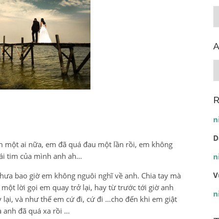
C
A
A
R
n
D
m một ai nữa, em đã quá đau một lần rồi, em không
ái tim của mình anh ah…
n
V
hưa bao giờ em không nguôi nghĩ về anh. Chia tay mà
ột lời gọi em quay trở lại, hay từ trước tới giờ anh
n
ại, và như thế em cứ đi, cứ đi …cho đến khi em giật
 anh đã quá xa rồi …