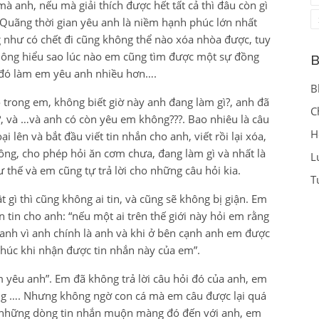
 anh, nếu mà giải thích được hết tất cả thì đâu còn gì
 Quãng thời gian yêu anh là niềm hạnh phúc lớn nhất
 như có chết đi cũng không thể nào xóa nhòa được, tuy
hông hiểu sao lúc nào em cũng tìm được một sự đồng
B
u đó làm em yêu anh nhiều hơn….
B
trong em, không biết giờ này anh đang làm gì?, anh đã
C
, và …và anh có còn yêu em không???. Bao nhiêu là câu
H
 lên và bắt đầu viết tin nhắn cho anh, viết rồi lại xóa,
 không, cho phép hỏi ăn cơm chưa, đang làm gì và nhất là
L
thế và em cũng tự trả lời cho những câu hỏi kia.
T
 gì thì cũng không ai tin, và cũng sẽ không bị giận. Em
 tin cho anh: “nếu một ai trên thế giới này hỏi em rằng
 anh vì anh chính là anh và khi ở bên cạnh anh em được
húc khi nhận được tin nhắn này của em”.
 yêu anh”. Em đã không trả lời câu hỏi đó của anh, em
ng …. Nhưng không ngờ con cá mà em câu được lại quá
i những dòng tin nhắn muộn màng đó đến với anh, em