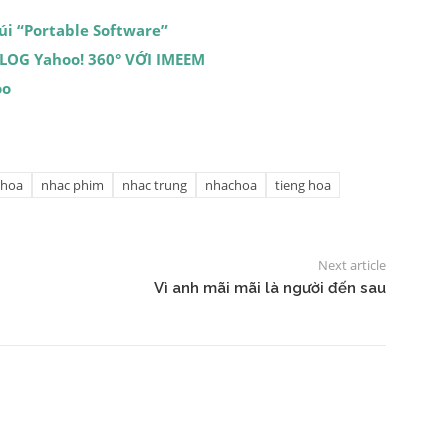
i “Portable Software”
OG Yahoo! 360° VỚI IMEEM
oo
 hoa
nhac phim
nhac trung
nhachoa
tieng hoa
Next article
Vì anh mãi mãi là người đến sau