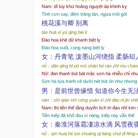
Nam
: dĩ túy khứ hoảng nguyệt dạ khinh kỵ
Tỉnh cơn say, đêm trăng tàn, ngựa mỏi gót
桃花溪与卿
别
离
táo huā xī
yǔ qīng
bié lí
Đào hoa khê dữ khanh biệt ly
Đào hoa suối, cùng nàng biệt ly
女：丹青笔
泼
墨山河
绕
指 柔
肠
却
nǚ
：
dān qīng bǐ
pō mò shān hé rào zhǐ
róu chán
Nữ: đan thanh bút bát mặc sơn hà nhiễu chỉ nh
Sơn hà tựa tranh vẽ dưới nét bút ôn như nhưng
男：是前世曾
缘
惜 知道你今生无
nán
：
shì qián shì céng yuán xī
zhī dào nǐ jīn sh
Nam
: thị tiền thế tằng duyến tích tri đạo nhĩ ki
Tiền kiếp đã khổ đau vì nàng, kiếp này vẫn thế
女：秦淮河落霜凄凉水滴
风
雪夜
nǚ
：
qín huái hé luò shuāng qī liáng shuǐ dī
fēng 