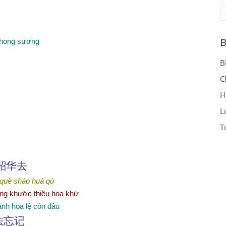
B
hong sương
B
C
H
L
T
韶
华
去
 què
sháo huá qù
ràng khước thiều hoa khứ
ảnh hoa lệ còn đâu
法忘
记