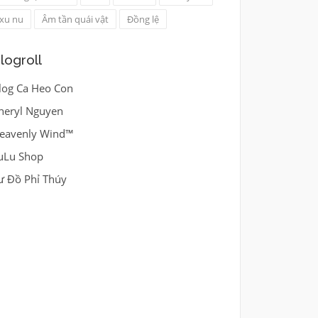
xu nu
Âm tần quái vật
Đồng lệ
logroll
log Ca Heo Con
heryl Nguyen
eavenly Wind™
uLu Shop
ư Đồ Phỉ Thúy