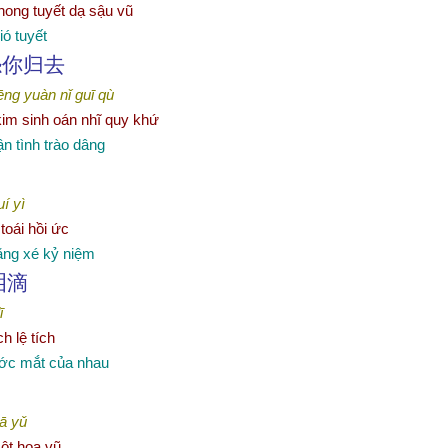
hong tuyết dạ sậu vũ
ó tuyết
怨你
归
去
ēng yuàn nǐ guī qù
 kim sinh oán nhĩ quy khứ
n tình trào dâng
uí yì
toái hồi ức
iằng xé kỷ niệm
泪滴
ī
ch lệ tích
ước mắt của
nhau
ā yǔ
ột hoa vũ