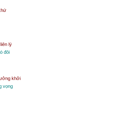
khứ
iên lý
ó đôi
hưởng khởi
ng vọng