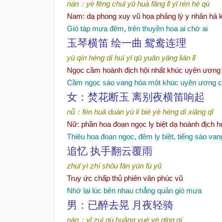
nán
：
yè fēng chuī yǔ
huà fǎng lǐ
yī rén hé qù
Nam
: dạ phong xuy vũ họa phảng lý y nhân hà 
Gió táp mưa đêm, trên thuyền hoa ai chờ ai
玉琴横笛
绘
一曲
鸳鸯连
理
yù qín héng dí
huì yī qū
yuān yāng lián lǐ
Ngọc cầm hoành địch hội nhất khúc uyên ương l
Cầm ngọc sáo vang hòa một khúc uyên ương c
女：焚花断玉
离
别
夜横笛响起
nǚ
：
fén huā duàn yù
lí bié yè
héng dí xiǎng qǐ
Nữ: phần hoa đoạn ngọc ly biệt dạ hoành địch 
Thiêu hoa đoạn ngọc, đêm ly biệt, tiếng sáo va
追
忆
执
手翻云覆雨
zhuī yì
zhí shǒu fān yún fù yǔ
Truy ức chấp thủ phiên vân phúc vũ
Nh
ớ lại lúc bên nhau chẳng quản gió mưa
男：已醉去晃 月夜
轻骑
nán
：
yǐ zuì qù
huǎng
yuè yè qīng qí