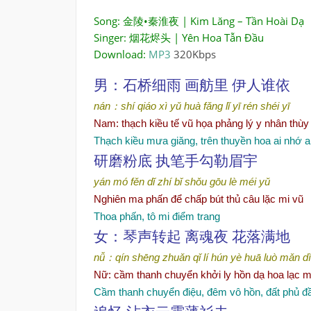
Song: 金陵•秦淮夜 | Kim Lăng – Tần Hoài Dạ
Singer: 烟花烬头 | Yên Hoa Tẫn Đầu
Download:
MP3
320Kbps
男：石
桥细
雨
画舫里 伊人
谁
依
nán
：
shí qiáo xì yǔ
huà fǎng lǐ
yī rén shéi yī
Nam
: thạch kiều tế vũ họa phảng lý y nhân thùy
Thạch kiều mưa giăng, trên thuyền hoa ai nhớ a
研磨粉底
执
笔手勾勒眉宇
yán mó fěn dǐ
zhí bǐ shǒu
gōu lè méi yǔ
Nghiên ma phấn để chấp bút thủ câu lặc mi vũ
Thoa ph
ấn, tô mi điểm trang
女：琴声
转
起
离魂夜 花落
满
地
nǚ
：
qín shēng zhuǎn qǐ
lí hún yè
huā luò mǎn dì
Nữ: cầm thanh chuyển khởi ly hồn dạ hoa lạc m
Cầm thanh chuyển điệu, đêm vô hồn, đất phủ đ