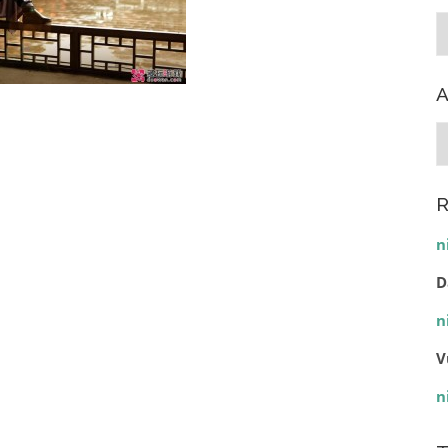
C
A
A
R
n
D
n
V
n