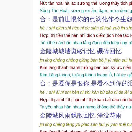
Nữ: tần hoài hà lạc sương thê lương thủy tích p
Sông Tần Hoài, sương rơi ảm đạm, mưa đêm gi
合：是前世恨你的点滴化作今生
hé
：
shì qián shì hèn nǐ de diǎn dī
huà zuò jīn sh
Hợp: thị tiền thế hận nhĩ đích điểm tích hóa tác
Tiền thế oán hận nhau lắng đọng đến kiếp này hậ
金陵城城
墙
斑
驳记忆
碾碎回
忆
jīn líng chéng chéng qiáng bān bó jì yì
niǎn suì h
Kim lăng thành thành tường ban bác ký ức niễn 
Kim Lăng thành, t
ường thành loang lỗ, hồi ức g
合：是
爱
你是恨你 是看不到你的
hé
：
shì ài nǐ shì hèn nǐ
shì kàn bù dào nǐ de lèi d
Hợp: thị ái nhĩ thị hận nhĩ thị khán bất đáo nhĩ đí
Ta yêu nhau
hận n
hau nhưng
không thể thấy n
金陵城
风
雨
飘
散回
忆
湮没花雨
jīn líng chéng fēng yǔ piāo sǎn huí yì
yān méi hu
Kim lăng thành phong vũ phiêu tán hồi ức yên m