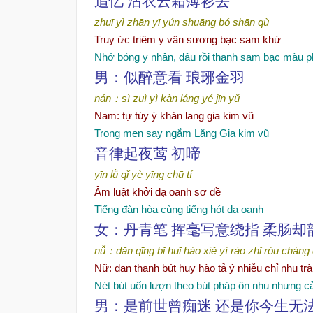
追
忆
沾衣云霜薄衫去
zhuī yì
zhān yī yún shuāng bó shān qù
Truy ức triêm y vân sương bạc sam khứ
Nh
ớ bóng y nhân,
đâu rồi
thanh sam
bạc
màu p
男：似醉意看 琅琊金羽
nán
：
sì zuì yì
kàn
láng yé jīn yǔ
Nam
: tự túy ý khán lang gia kim vũ
Trong men say ngắm Lăng Gia kim vũ
音律起夜
莺
初啼
yīn lǜ qǐ
yè yīng
chū tí
Âm luật khởi dạ oanh sơ đề
Tiếng đàn
hòa cùng tiếng hót
dạ
oanh
女：丹青笔
挥
毫写意
绕
指 柔
肠
却
nǚ
：
dān qīng bǐ
huī háo xiě yì rào zhǐ
róu cháng
Nữ: đan thanh bút huy hào tả ý nhiễu chỉ nhu t
Nét bút uốn lượn theo bút pháp ôn nhu nhưng c
男：是前世曾痴迷
还
是你今生无