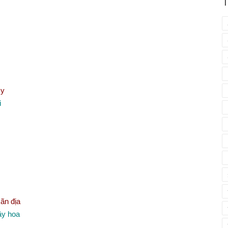
T
 y
i
ãn địa
ầy hoa