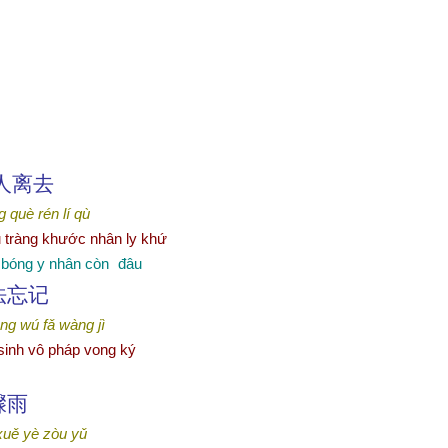
人离去
g què
rén lí qù
u tràng khước nhân ly khứ
 bóng y nhân còn
đâu
法忘
记
ēng wú fǎ wàng jì
m sinh vô pháp vong ký
骤
雨
xuě yè zòu yǔ