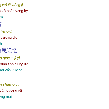
ng wú fǎ wàng jì
inh vô pháp vong ký
ên
笛
cháng dí
y trường địch
ch
情思
记忆
 qíng sī jì yì
 sinh tình tư ký ức
 mãi vấn vương
àn shuāng yǔ
 hoán sương vũ
ơng mai