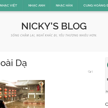
NHẠC VIỆT
NHẠC ANH
NHẠC HÀN
CUNG HOÀNG 
NICKY'S BLOG
SỐNG CHẬM LẠI, NGHĨ KHÁC ĐI, YÊU THƯƠNG NHIỀU HƠN.
oài Dạ
1
C