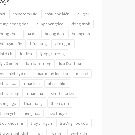
ags
aki
chinesemusic
châu hoa kiện
cu giai
cung hoang dao
cunghoangdao
dong trinh
dong zhen
ha do
hoang dao
hoangdao
hồ ngạn bân
hứa tung
kim nguu
loi dich
loidich
lý ngọc cương
lý vũ xuân
lưu lực dương
lưu Đức hoa
macminhkydieu
mac minh ky dieu
ma ket
nhac hoa
nhachoa
nhac phim
nhac trung
nhan ma
short stories
song ngu
than nong
thien binh
thien yet
tieng hoa
tieu thuyet
tiểu khúc nhi
truyenngan
trương học hữu
trương tịnh dĩnh
w.k
walker
winky thi