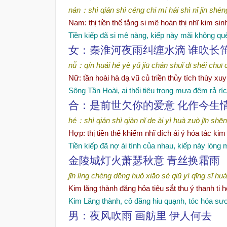
nán
：
shì qián shì céng chī mí
hái shì nǐ jīn shē
Nam
: thị tiền thế tằng si mê hoàn thị nhĩ kim s
Tiền kiếp đã si mê nàng, kiếp này mãi không qu
女：秦淮河夜雨
纠缠
水滴
谁
吹
长
nǚ
：
qín huái hé yè yǔ jiū chán shuǐ dī
shéi chuī 
Nữ: tần hoài hà dạ vũ củ triền thủy tích thùy xu
Sông Tần Hoài, ai thổi tiêu trong mưa đêm rả rí
合：是前世欠你的
爱
意 化作今生
hé
：
shì qián shì qiàn nǐ de ài yì
huà zuò jīn shēng
Hợp: thị tiền thế khiếm nhĩ đích ái ý hóa tác kim
Tiền kiếp đã nợ ái tình của nhau, kiếp này lòng
金陵城灯火
萧
瑟秋意 青
丝换
霜雨
jīn líng chéng dēng huǒ xiāo sè qiū yì
qīng sī hu
Kim lăng thành đăng hỏa tiêu sắt thu ý thanh ti
Kim Lăng thành, cô đăng hiu quạnh, tóc hóa sư
男：夜
风
吹雨
画舫里 伊人何去