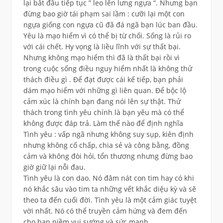
lại bắt đầu tiếp tục ” leo lên lưng ngựa “. Nhưng bạn
đừng bao giờ tái phạm sai lầm : cưỡi lại một con
ngựa giống con ngựa cũ đã đá ngã bạn lúc ban đầu.
Yêu là mạo hiểm vì có thể bị từ chối. Sống là rủi ro
với cái chết. Hy vọng là liều lĩnh với sự thất bại.
Nhưng không mạo hiểm thì đã là thất bại rồi vì
trong cuộc sống điều nguy hiểm nhất là không thử
thách điều gì . Để đạt được cái kế tiếp, bạn phải
dám mạo hiểm với những gì liên quan. Để bộc lộ
cảm xúc là chính bạn đang nói lên sự thật. Thử
thách trong tình yêu chính là bạn yêu mà có thể
không được đáp trả. Làm thế nào để định nghĩa
Tình yêu : vấp ngã nhưng không suy sụp, kiên định
nhưng không cố chấp, chia sẻ và công bằng, đồng
cảm và không đòi hỏi, tổn thương nhưng đừng bao
giờ giữ lại nỗi đau.
Tình yêu là con dao. Nó đâm nát con tim hay có khi
nó khắc sâu vào tim ta những vết khắc diệu kỳ và sẽ
theo ta đến cuối đời. Tình yêu là một cảm giác tuyệt
vời nhất. Nó có thể truyền cảm hứng và đem đến
cho bạn niềm vui sướng và sức mạnh.