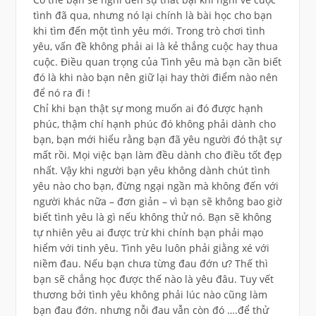
tình đã qua, nhưng nó lại chính là bài học cho bạn
khi tìm đến một tình yêu mới. Trong trò chơi tình
yêu, vấn đề không phải ai là kẻ thắng cuộc hay thua
cuộc. Điều quan trọng của Tình yêu mà bạn cần biết
đó là khi nào bạn nên giữ lại hay thời điểm nào nên
để nó ra đi !
Chỉ khi bạn thật sự mong muốn ai đó được hạnh
phúc, thậm chí hạnh phúc đó không phải dành cho
bạn, bạn mới hiểu rằng bạn đã yêu người đó thật sự
mất rồi. Mọi việc bạn làm đều dành cho điều tốt đẹp
nhất. Vậy khi người bạn yêu không dành chút tình
yêu nào cho bạn, đừng ngại ngần mà không đến với
người khác nữa – đơn giản – vì bạn sẽ không bao giờ
biết tình yêu là gì nếu không thử nó. Bạn sẽ không
tự nhiên yêu ai được trừ khi chính bạn phải mạo
hiểm với tinh yêu. Tình yêu luôn phải giằng xé với
niềm đau. Nếu bạn chưa từng đau đớn ư? Thế thì
bạn sẽ chẳng học được thế nào là yêu đâu. Tuy vết
thương bởi tình yêu không phải lúc nào cũng làm
bạn đau đớn. nhưng nỗi đau vẫn còn đó ….để thử