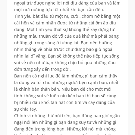
ngoại trừ được nghe lời nói dịu dàng của bạn và làm
một nơi nương tựa tốt nhất khi bạn cần đến.
Tình yêu bắt đầu từ một nụ cười, chớm nở bằng một
cái hôn và cảm nhận được từ những cái ôm ấp dịu
dàng. Một tình yêu thật sự không thể xây dựng từ
những mâu thuẫn đổ vỡ của quá khứ mà phải bằng
những gì trong sáng ở tương lai. Bạn nên hướng
nhìn thẳng về phía trước chứ đừng bao giờ ngoái
nhìn lại dĩ vãng. Bạn sẽ không thể nào tiếp tục sống
vui vẻ nếu như bạn không chịu bỏ qua những đau
đớn từng xảy đến trong đời.
Bạn nên có nghị lực để làm những gì bạn cảm thấy
là đúng và tốt cho những người bện cạnh bạn, nhất
là chính bản thân bản. Nếu bạn để cho một mối
tình không vui vẻ luôn níu kéo bạn thì bạn sẽ càng
bị nhiều đau khổ, tan nát con tim và cay đắng của
sự chia tay.
Chính vì những thứ nói trên, bạn đừng bao giờ ngần
ngại nói lên những gì bạn đang suy tư và những gì
đang đến trong lòng bạn. Những lời nói mà không