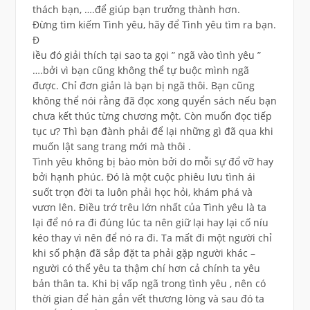
thách bạn, ….để giúp bạn trưởng thành hơn.
Đừng tìm kiếm Tình yêu, hãy để Tình yêu tìm ra bạn.
Đ
iều đó giải thích tại sao ta gọi ” ngã vào tình yêu ”
….bởi vì bạn cũng không thể tự buộc mình ngã
được. Chỉ đơn giản là bạn bị ngã thôi. Bạn cũng
không thể nói rằng đã đọc xong quyển sách nếu bạn
chưa kết thúc từng chương một. Còn muốn đọc tiếp
tục ư? Thì bạn đành phải để lại những gì đã qua khi
muốn lật sang trang mới mà thôi .
Tình yêu không bị bào mòn bởi do mỗi sự đổ vỡ hay
bởi hạnh phúc. Đó là một cuộc phiêu lưu tình ái
suốt trọn đời ta luôn phải học hỏi, khám phá và
vươn lên. Điều trớ trêu lớn nhất của Tình yêu là ta
lại để nó ra đi đúng lúc ta nên giữ lại hay lại cố níu
kéo thay vì nên để nó ra đi. Ta mất đi một người chỉ
khi số phận đã sắp đặt ta phải gặp người khác –
người có thể yêu ta thậm chí hơn cả chính ta yêu
bản thân ta. Khi bị vấp ngã trong tình yêu , nên có
thời gian để hàn gắn vết thương lòng và sau đó ta