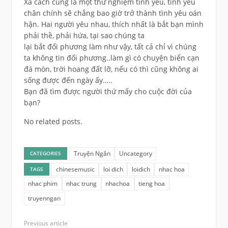
Xa cách cũng là một thử nghiệm tình yêu, tình yêu
chân chính sẽ chẳng bao giờ trở thành tình yêu oán
hận. Hai người yêu nhau, thích nhất là bắt bạn mình
phải thề, phải hứa, tại sao chúng ta
lại bắt đối phương làm như vậy, tất cả chỉ vì chúng
ta không tin đối phương..làm gì có chuyện biển cạn
đá mòn, trời hoang đất lỡ, nếu có thì cũng không ai
sống được đến ngày ấy…..
Bạn đã tìm được người thứ mấy cho cuộc đời của
bạn?
No related posts.
Truyện Ngắn
Uncategory
CATEGORIES
chinesemusic
loi dich
loidich
nhac hoa
TAGS
nhac phim
nhac trung
nhachoa
tieng hoa
truyenngan
Previous article