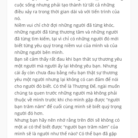
cuộc sống nhưng phải tạo thành từ tất cả những
điều xảy ra trong thời gian dài và với tiến trình của
nó.
Niềm vui chỉ chờ đợi những người đã từng khóc,
những người đã từng thương tâm và những người
đã từng tìm kiếm, tại vì chỉ có những người đó mới
biết từng yêu quý trong niềm vui của mình và của
những người bên mình.
Bạn sẽ cảm thấy rất đau khi bạn thât sự thương yêu
một người mà người ấy lại không yêu bạn. Nhưng
cái ấy còn chưa đau bằng nếu bạn thật sự thương
yêu một người nhưng lại không có can đảm để nói
cho người đó biết. Có thể là Thượng Đế, ngài muốn
chúng ta quen trước những người mà không phải
thuộc về mình trước khi cho mình gặp được “người
bạn trăm năm” để cuối cùng mình sẽ biết quý trọng
người đó hơn.
Nhưng bạn hãy nên nhớ rằng trên đời sẽ không có
một ai có thể biết được “người bạn trăm năm” của
mình sẽ là người như thế nào? Có thể bạn đã gặp