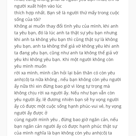
người xuất hiện vào lúc
thích hợp nhất. Bạn sẽ là người thứ mấy trong cuộc
sống của tôi?
Không ai muốn thay đổi tình yêu của mình, khi anh
ta yêu bạn, đó là lúc anh ta thật sự yêu bạn nhưng
khi anh ta không yêu bạn thì cũng thật sự là không
yêu bạn, anh ta không thể giả vờ không yêu khi anh
ta đang yêu bạn, cũng như anh ta không thể giả vờ
yêu khi không yêu bạn. Khi một người không còn
yêu mình muốn
rời xa mình, mình cần hỏi lại bản thân có còn yêu
anh(cô) ta nữa không , nếu bạn không còn yêu người
ấy nữa thì xin đừng bao giờ vì lòng tự trọng mà
không chịu rời xa người ấy. Nếu như bạn vẫn còn
yêu người ấy, lẽ đương nhiên bạn sẽ hy vọng người
ấy có được một cuộc sống hạnh phúc-vui vẻ, hy vọng
người ấy được ở
cùng người mình yêu , đừng bao giờ ngăn cản, nếu
bạn ngăn cản người ấy có được hạnh phúc thật sự
của mình nghĩa là bạn không còn yêu anh(cô) ta