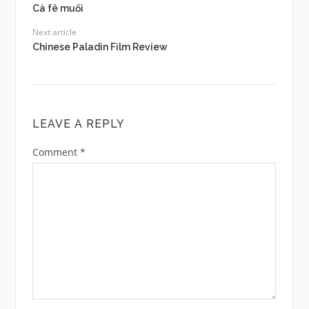
Cà fê muối
Next article
Chinese Paladin Film Review
LEAVE A REPLY
Comment
*