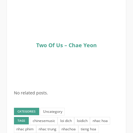
Two Of Us – Chae Yeon
No related posts.
Uncategory
CATEGORIES
chinesemusic
loi dich
loidich
nhac hoa
TAGS
nhac phim
nhac trung
nhachoa
tieng hoa