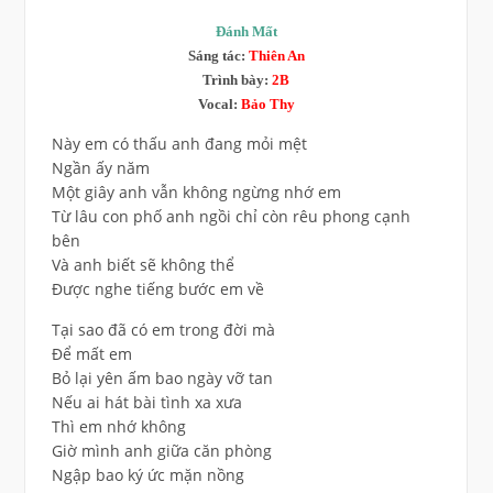
Đánh Mất
Sáng tác:
Thiên An
Trình bày:
2B
Vocal:
Bảo Thy
Này em có thấu anh đang mỏi mệt
Ngần ấy năm
Một giây anh vẫn không ngừng nhớ em
Từ lâu con phố anh ngồi chỉ còn rêu phong cạnh
bên
Và anh biết sẽ không thể
Được nghe tiếng bước em về
Tại sao đã có em trong đời mà
Để mất em
Bỏ lại yên ấm bao ngày vỡ tan
Nếu ai hát bài tình xa xưa
Thì em nhớ không
Giờ mình anh giữa căn phòng
Ngập bao ký ức mặn nồng