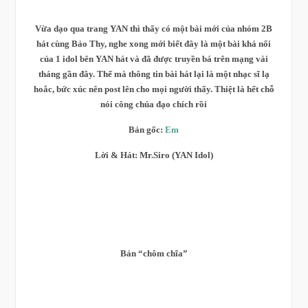
V
ừa dạo qua trang YAN thì thấy có một bài mới của nhóm 2B
hát cùng Bảo Thy, nghe xong mới biết đây là một bài khá nổi
của 1 idol bên YAN hát và đã được truyền bá trên mạng vài
tháng gần đây. Thế mà thông tin bài hát lại là một nhạc sĩ lạ
hoắc, bức xúc nên post lên cho mọi người thấy. Thiệt là hết chỗ
nói công chúa đạo chích rồi
Bản gốc:
Em
Lời & Hát: Mr.Siro (YAN Idol)
Bản “chôm chĩa”