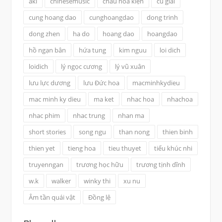
aki
chinesemusic
châu hoa kiện
cu giai
cung hoang dao
cunghoangdao
dong trinh
dong zhen
ha do
hoang dao
hoangdao
hồ ngạn bân
hứa tung
kim nguu
loi dich
loidich
lý ngọc cương
lý vũ xuân
lưu lực dương
lưu Đức hoa
macminhkydieu
mac minh ky dieu
ma ket
nhac hoa
nhachoa
nhac phim
nhac trung
nhan ma
short stories
song ngu
than nong
thien binh
thien yet
tieng hoa
tieu thuyet
tiểu khúc nhi
truyenngan
trương học hữu
trương tịnh dĩnh
w.k
walker
winky thi
xu nu
Âm tần quái vật
Đồng lệ