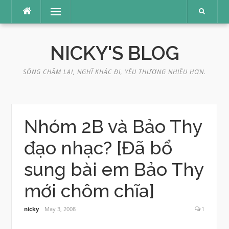
Skip
Menu
to
content
NICKY'S BLOG
SỐNG CHẬM LẠI, NGHĨ KHÁC ĐI, YÊU THƯƠNG NHIỀU HƠN.
Nhóm 2B và Bảo Thy
đạo nhạc? [Đã bổ
sung bài em Bảo Thy
mới chôm chĩa]
nicky
May 3, 2008
1