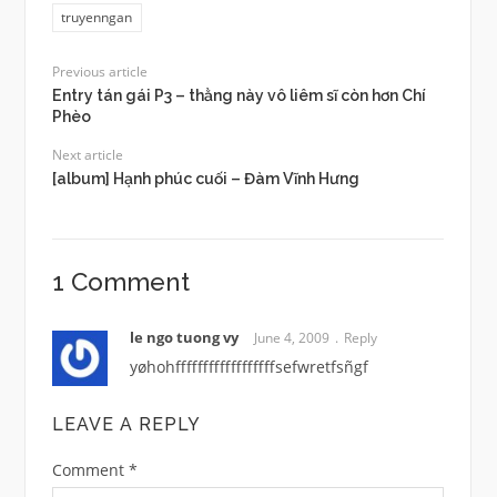
truyenngan
Previous article
Entry tán gái P3 – thằng này vô liêm sĩ còn hơn Chí
Phèo
Next article
[album] Hạnh phúc cuối – Đàm Vĩnh Hưng
1 Comment
le ngo tuong vy
June 4, 2009
Reply
yøhohffffffffffffffffffsefwretfsñgf
LEAVE A REPLY
Comment
*