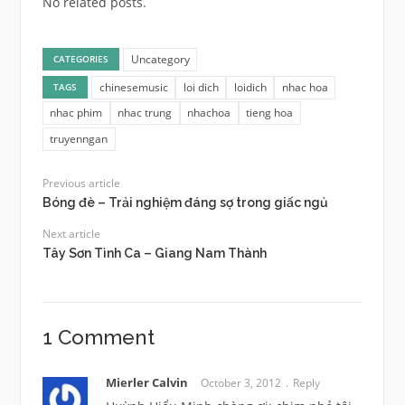
No related posts.
Uncategory
CATEGORIES
chinesemusic
loi dich
loidich
nhac hoa
TAGS
nhac phim
nhac trung
nhachoa
tieng hoa
truyenngan
Previous article
Bóng đè – Trải nghiệm đáng sợ trong giấc ngủ
Next article
Tây Sơn Tình Ca – Giang Nam Thành
1 Comment
Mierler Calvin
October 3, 2012
Reply