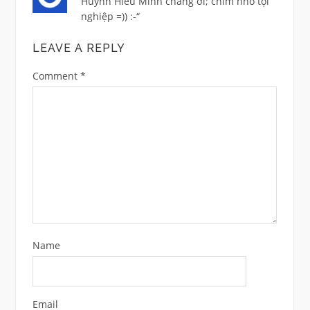
Huỳnh Hiểu Minh chàng ơi; chim nhỏ tội
nghiệp =)) :-“
LEAVE A REPLY
Comment
*
Name
Email