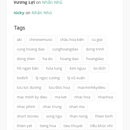
Vương Lợi
on
Nhắn Nhủ
nicky
on
Nhắn Nhủ
Tags
aki
chinesemusic
châu hoa kiện
cu giai
cung hoang dao
cunghoangdao
dong trinh
dong zhen
ha do
hoang dao
hoangdao
hồ ngạn bân
hứa tung
kim nguu
loi dich
loidich
lý ngọc cương
lý vũ xuân
lưu lực dương
lưu Đức hoa
macminhkydieu
mac minh ky dieu
ma ket
nhac hoa
nhachoa
nhac phim
nhac trung
nhan ma
short stories
song ngu
than nong
thien binh
thien yet
tieng hoa
tieu thuyet
tiểu khúc nhi