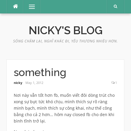
Skip
Menu
to
content
NICKY'S BLOG
SỐNG CHẬM LẠI, NGHĨ KHÁC ĐI, YÊU THƯƠNG NHIỀU HƠN.
something
nicky
May 1, 2012
1
Nơi này vẫn tốt hơn fb, muốn viết đôi dòng trút cho
xong sự bực tức khó chịu, mình thích sự rõ ràng
minh bạch, mình thích sự công khai, như thế công
bằng cho cả 2 hơn… hôm nay closed fb cho den khi
bình tĩnh trở lại.