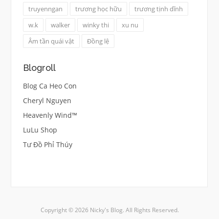
truyenngan
trương học hữu
trương tịnh dĩnh
w.k
walker
winky thi
xu nu
Âm tần quái vật
Đồng lệ
Blogroll
Blog Ca Heo Con
Cheryl Nguyen
Heavenly Wind™
LuLu Shop
Tư Đồ Phỉ Thúy
Copyright © 2026 Nicky's Blog. All Rights Reserved.