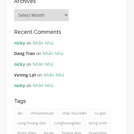
Archives
Archives
Recent Comments
nicky
on
Nhắn Nhủ
Dang Tran
on
Nhắn Nhủ
nicky
on
Nhắn Nhủ
Vương Lợi
on
Nhắn Nhủ
nicky
on
Nhắn Nhủ
Tags
aki
chinesemusic
châu hoa kiện
cu giai
cung hoang dao
cunghoangdao
dong trinh
dong zhen
ha do
hoang dao
hoangdao