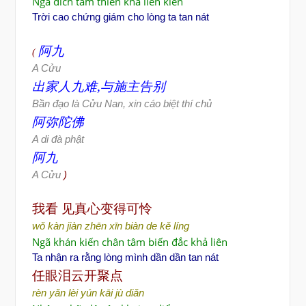
Ngã đích tâm thiên khả liên kiến
Trời cao chứng giám cho lòng ta tan nát
阿九
(
A C
ửu
出家人九
难
,
与施主告
别
Bần đạo là Cửu Nan, xin cáo biệt thí chủ
阿弥陀佛
A di đà phật
阿九
A Cửu
)
我看
见真心变得可怜
wǒ kàn jiàn zhēn xīn biàn de kě líng
Ngã khán kiến chân tâm biến đắc khả liên
Ta nhận ra rằng lòng mình dần dần tan nát
任眼泪云
开聚点
rèn yǎn lèi yún kāi jù diǎn