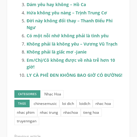
Dám yêu hay không – Hồ Ca
Hứa không yêu nàng – Trịnh Trung Cơ
Đời này không đổi thay – Thanh Điểu Phi
Ngư
Có một nỗi nhớ không phải là tình yêu
Không phải là không yêu – Vương Vũ Trạch
Không phải là giấc mơ -Janie
Em/Chị/Cô không được về nhà trễ hơn 10
giờ!
LY CÀ PHÊ ĐEN KHÔNG BAO GIỜ CÓ ĐƯỜNG!
Nhạc Hoa
CATEGORIES
chinesemusic
loi dich
loidich
nhac hoa
TAGS
nhac phim
nhac trung
nhachoa
tieng hoa
truyenngan
Previous article