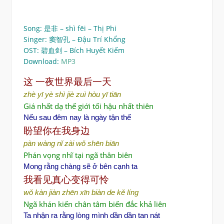
Song: 是非 – shì fēi – Thị Phi
Singer: 窦智孔 – Đậu Trí Khổng
OST: 碧血剑 – Bích Huyết Kiếm
Download:
MP3
这
一夜世界最后一天
zhè yī yè shì jiè zuì hòu yī tiān
Giá nhất dạ thế giới tối hậu nhất thiên
Nếu sau đêm nay là ngày tận thế
盼望你在我身
边
pàn wàng nǐ zài wǒ shēn biān
Phán vọng nhĩ tại ngã thân biên
Mong rằng chàng sẽ ở bên cạnh ta
我看
见真心变得可怜
wǒ kàn jiàn zhēn xīn biàn de kě líng
Ngã khán kiến chân tâm biến đắc khả liên
Ta nhận ra rằng lòng mình dần dần tan nát