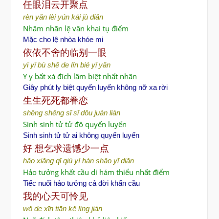
任眼泪云
开聚点
rèn yǎn lèi yún kāi jù diǎn
Nhâm nhãn lệ vân khai tụ điểm
Mặc cho lệ nhòa khóe mi
依依不舍的
临别一眼
yī yī bù shě de lín bié yī yǎn
Y y bất xá đích lâm biệt nhất nhãn
Giây phút ly biệt quyến luyến không nỡ xa rời
生生死死都眷恋
shēng shēng sǐ sǐ dōu juàn liàn
Sinh sinh tử tử đô quyến luyến
Sinh sinh tử tử ai không quyến luyến
好
想乞求
遗憾少一点
hǎo xiǎng qǐ qiú yí hàn shǎo yī diǎn
Hảo tưởng khất cầu di hám thiểu nhất điểm
Tiếc nuối hảo tưởng cả đời khẩn cầu
我的心天可怜
见
wǒ de xīn tiān kě líng jiàn