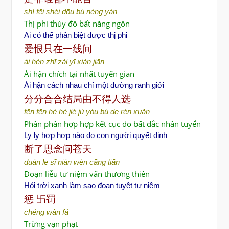
shì fēi shéi dōu bù néng yán
Thị phi thùy đô bất năng ngôn
Ai có thể phân biệt được thị phi
爱恨只在一线间
ài hèn zhī zài yī xiàn jiān
Ái hận chích tại nhất tuyến gian
Ái hận cách nhau chỉ một đường ranh giới
分分合合
结局由不得人选
fēn fēn hé hé jié jú yóu bù de rén xuǎn
Phân phân hợp hợp kết cục do bất đắc nhân tuyển
Ly ly hợp hợp nào do con người quyết định
断了思念
问苍天
duàn le sī niàn wèn cāng tiān
Đoạn liễu tư niệm vấn thương thiên
Hỏi trời xanh làm sao đoạn tuyệt tư niệm
惩
卐罚
chéng wàn fá
Trừng vạn phạt