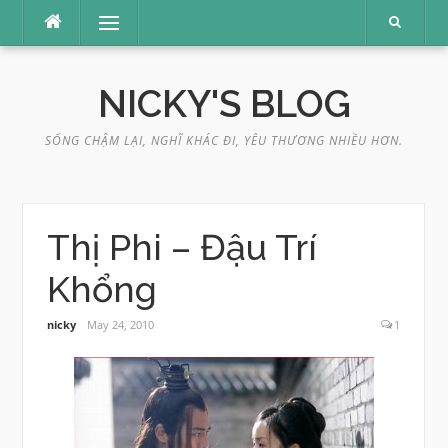
Skip
Menu
to
content
NICKY'S BLOG
SỐNG CHẬM LẠI, NGHĨ KHÁC ĐI, YÊU THƯƠNG NHIỀU HƠN.
Thị Phi – Đậu Trí
Khổng
nicky
May 24, 2010
1