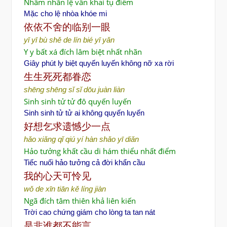
Nhâm nhãn lệ vân khai tụ điểm
Mặc cho lệ nhòa khóe mi
依依不舍的
临别一眼
yī yī bù shě de lín bié yī yǎn
Y y bất xá đích lâm biệt nhất nhãn
Giây phút ly biệt quyến luyến không nỡ xa rời
生生死死都眷恋
shēng shēng sǐ sǐ dōu juàn liàn
Sinh sinh tử tử đô quyến luyến
Sinh sinh tử tử ai không quyến luyến
好想乞求
遗憾少一点
hǎo xiǎng qǐ qiú yí hàn shǎo yī diǎn
Hảo tưởng khất cầu di hám thiểu nhất điểm
Tiếc nuối hảo tưởng cả đời khẩn cầu
我的心天可怜
见
wǒ de xīn tiān kě líng jiàn
Ngã đích tâm thiên khả liên kiến
Trời cao chứng giám cho lòng ta tan nát
是非
谁都不能言