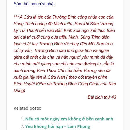
Sám hối nơi cửa phật.
*** A Cửu là tên của Trường Bình công chúa con của
Sùng Trinh hoàng đế Minh triều.
Sau khi Sấm Vương
Lý Tự Thành tiến vào Bắc Kinh xóa ngôi kết thúc triều
đại cai trị cuối cùng của triều Minh, Sùng Trinh điên
loạn chặt tay Trường Bình rồi chạy đến Môi Sơn treo
cổ tự vẫn. Trường Bình đau khổ giữa tình và nghĩa
giữa cái chết của cha và hận người yêu mình đã đẩy
cha mình mất giang sơn chỉ còn con đường tự vẫn là
danh tướng Viên Thừa Chí của Sấm Vương nên đã
xuất gia lấy tên là Cửu Nan ( theo cốt truyện phim
Bích Huyết Kiếm và Trường Bình Công Chúa của Kim
Dung)
Bài dịch thứ 43
Related posts:
Nếu có một ngày em không ở bên cạnh anh
Yêu không hối hận – Lâm Phong