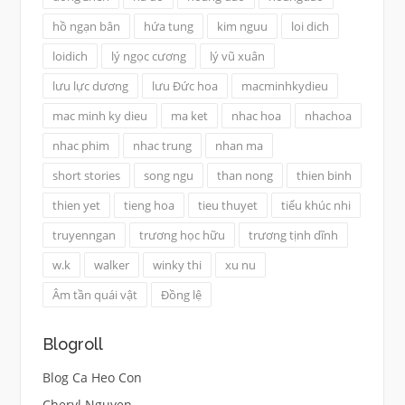
hồ ngạn bân
hứa tung
kim nguu
loi dich
loidich
lý ngọc cương
lý vũ xuân
lưu lực dương
lưu Đức hoa
macminhkydieu
mac minh ky dieu
ma ket
nhac hoa
nhachoa
nhac phim
nhac trung
nhan ma
short stories
song ngu
than nong
thien binh
thien yet
tieng hoa
tieu thuyet
tiểu khúc nhi
truyenngan
trương học hữu
trương tịnh dĩnh
w.k
walker
winky thi
xu nu
Âm tần quái vật
Đồng lệ
Blogroll
Blog Ca Heo Con
Cheryl Nguyen