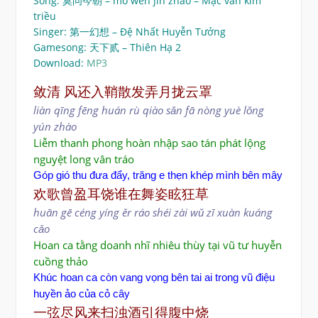
Song: 莫问今朝 – mò wèn jīn zhāo – Mạc vấn kim
triều
Singer: 第一幻想 – Đệ Nhất Huyễn Tưởng
Gamesong: 天下贰 – Thiên Hạ 2
Download:
MP3
敛清 风还入鞘散发弄月拢云罩
liàn qīng
fēng huán rù qiào sǎn fā nòng yuè lǒng
yún zhào
Liễm thanh phong hoàn nhập sao tán phát lộng
nguyệt long vân tráo
Góp gió thu đưa đẩy, trăng e thẹn khép mình bên mây
欢歌曾盈耳饶谁在舞姿眩狂草
huān gē céng yíng ěr ráo shéi zài wǔ zī xuàn kuáng
cǎo
Hoan ca tằng doanh nhĩ nhiêu thùy tại vũ tư huyễn
cuồng thảo
Khúc hoan ca còn vang vọng bên tai ai trong vũ điệu
huyền ảo của cỏ cây
一弦尽风来扫浊酒引得腹中烧