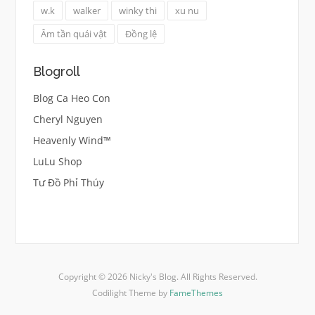
w.k
walker
winky thi
xu nu
Âm tần quái vật
Đồng lệ
Blogroll
Blog Ca Heo Con
Cheryl Nguyen
Heavenly Wind™
LuLu Shop
Tư Đồ Phỉ Thúy
Copyright © 2026 Nicky's Blog. All Rights Reserved.
Codilight Theme by
FameThemes