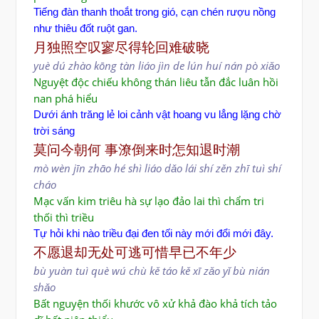
Tiếng đàn thanh thoắt trong gió, cạn chén rượu nồng
như thiêu đốt ruột gan.
月独照空叹寥尽得轮回难破晓
yuè dú zhào kōng tàn liáo jìn de lún huí nán pò xiǎo
Nguyệt độc chiếu không thán liêu tẫn đắc luân hồi
nan phá hiểu
Dưới ánh trăng lẻ loi cảnh vật hoang vu lẳng lặng chờ
trời sáng
莫问今朝何 事潦倒来时怎知退时潮
mò wèn jīn zhāo hé
shì liáo dǎo lái shí zěn zhī tuì shí
cháo
Mạc vấn kim triêu hà sự lạo đảo lai thì chẩm tri
thối thì triều
Tự hỏi khi nào triều đại đen tối này mới đổi mới đây.
不愿退却无处可逃可惜早已不年少
bù yuàn tuì què wú chù kě táo kě xī zǎo yǐ bù nián
shǎo
Bất nguyện thối khước vô xử khả đào khả tích tảo