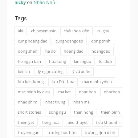
nicky
on
Nhắn Nhủ
Tags
aki
chinesemusic
châu hoa kiện
cu giai
cung hoang dao
cunghoangdao
dong trinh
dong zhen
ha do
hoang dao
hoangdao
hồ ngạn bân
hứa tung
kim nguu
loi dich
loidich
lý ngọc cương
lý vũ xuân
lưu lực dương
lưu Đức hoa
macminhkydieu
mac minh ky dieu
ma ket
nhac hoa
nhachoa
nhac phim
nhac trung
nhan ma
short stories
song ngu
than nong
thien binh
thien yet
tieng hoa
tieu thuyet
tiểu khúc nhi
truyenngan
trương học hữu
trương tịnh dĩnh