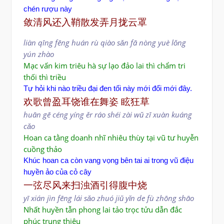
chén rượu này
敛清风还入鞘散发弄月拢云罩
liàn qīng fēng huán rù qiào sǎn fā nòng yuè lǒng
yún zhào
Mạc vấn kim triêu hà sự lạo đảo lai thì chẩm tri
thối thì triều
Tự hỏi khi nào triều đại đen tối này mới đổi mới đây.
欢歌曾盈耳饶谁在舞姿 眩狂草
huān gē céng yíng ěr ráo shéi zài wǔ zī
xuàn kuáng
cǎo
Hoan ca tằng doanh nhĩ nhiêu thùy tại vũ tư huyễn
cuồng thảo
Khúc hoan ca còn vang vọng bên tai ai trong vũ điệu
huyền ảo của cỏ cây
一弦尽风来扫浊酒引得腹中烧
yī xián jìn fēng lái sǎo zhuó jiǔ yǐn de fù zhōng shāo
Nhất huyền tẫn phong lai tảo trọc tửu dẫn đắc
phúc trung thiêu