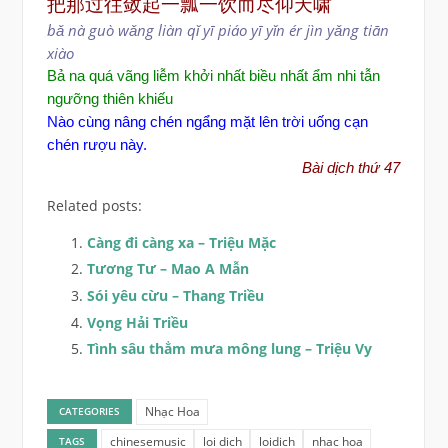
把那过往敛起一瓢一饮而尽仰天啸
bǎ nà guò wǎng liàn qǐ yī piáo yī yǐn ér jìn yǎng tiān
xiào
B
ả
na quá vãng li
ễ
m kh
ở
i nh
ấ
t bi
ề
u nh
ấ
t
ẩ
m nhi t
ẫ
n
ng
ưỡ
ng thiên khi
ế
u
Nào cùng nâng chén ngẩng mặt lên trời uống cạn
chén rượu này.
Bài dịch thứ 47
Related posts:
Càng đi càng xa – Triệu Mặc
Tương Tư – Mao A Mẫn
Sói yêu cừu – Thang Triều
Vọng Hải Triều
Tình sâu thẳm mưa mông lung – Triệu Vy
Nhạc Hoa
CATEGORIES
chinesemusic
loi dich
loidich
nhac hoa
TAGS