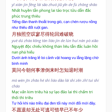
yī xián jìn fēng lái sǎo zhuó jiǔ yǐn de fù zhōng shāo
Nhất huyền tẫn phong lai tảo trọc tửu dẫn đắc
phúc trung thiêu
Tiếng đàn thanh thoắt trong gió, cạn chén rượu nồng
như thiêu đốt ruột gan.
月独照空叹寥尽得轮回难破晓
yuè dú zhào kōng tàn liáo jìn de lún huí nán pò xiǎo
Nguyệt độc chiếu không thán liêu tẫn đắc luân hồi
nan phá hiểu
Dưới ánh trăng lẻ loi cảnh vật hoang vu lẳng lặng chờ
bình minh
莫问今朝何事潦倒来时怎知退时潮
mò wèn jīn zhāo hé shì liáo dǎo lái shí zěn zhī tuì shí
cháo
Mạc vấn kim triêu hà sự lạo đảo lai thì chẩm tri
thối thì triều
Tự hỏi khi nào triều đại đen tối này mới đổi mới đây.
不愿退却无处可逃可惜早已不年少