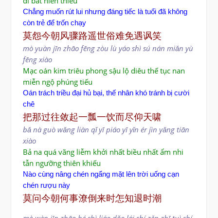
dĩ bất niên thiểu
Chẳng muốn rút lui nhưng đáng tiếc là tuổi đã không
còn trẻ để trốn chạy
莫怨今朝风骤路遥世俗难免遇讽笑
mò yuàn jīn zhāo fēng zòu lù yáo shì sú nán miǎn yù
fēng xiào
Mạc oán kim triêu phong sậu lộ diêu thế tục nan
miễn ngộ phúng tiếu
Oán trách triều đại hủ bại, thế nhân khó tránh bị cười
chê
把那过往敛起一瓢一饮而尽仰天啸
bǎ nà guò wǎng liàn qǐ yī piáo yī yǐn ér jìn yǎng tiān
xiào
Bả na quá vãng liễm khởi nhất biều nhất ẩm nhi
tẫn ngưỡng thiên khiếu
Nào cùng nâng chén ngẩng mặt lên trời uống cạn
chén rượu này
莫问今朝何事潦倒来时怎知退时潮