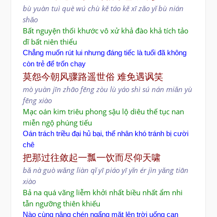
bù yuàn tuì què wú chù kě táo kě xī zǎo yǐ bù nián
shǎo
Bất nguyện thối khước vô xử khả đào khả tích tảo
dĩ bất niên thiểu
Chẳng muốn rút lui nhưng đáng tiếc là tuổi đã không
còn trẻ để trốn chạy
莫怨今朝风骤路遥世俗 难免遇讽笑
mò yuàn jīn zhāo fēng zòu lù yáo shì sú
nán miǎn yù
fēng xiào
Mạc oán kim triêu phong sậu lộ diêu thế tục nan
miễn ngộ phúng tiếu
Oán trách triều đại hủ bại, thế nhân khó tránh bị cười
chê
把那过往敛起一瓢一饮而尽仰天啸
bǎ nà guò wǎng liàn qǐ yī piáo yī yǐn ér jìn yǎng tiān
xiào
Bả na quá vãng liễm khởi nhất biều nhất ẩm nhi
tẫn ngưỡng thiên khiếu
Nào cùng nâng chén ngẩng mặt lên trời uống cạn