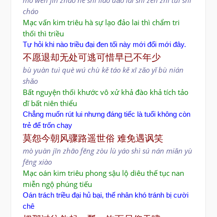
mò wèn jīn zhāo hé shì liáo dǎo lái shí zěn zhī tuì shí
cháo
Mạc vấn kim triêu hà sự lạo đảo lai thì chẩm tri
thối thì triều
Tự hỏi khi nào triều đại đen tối này mới đổi mới đây.
不愿退却无处可逃可惜早已不年少
bù yuàn tuì què wú chù kě táo kě xī zǎo yǐ bù nián
shǎo
Bất nguyện thối khước vô xử khả đào khả tích tảo
dĩ bất niên thiểu
Chẳng muốn rút lui nhưng đáng tiếc là tuổi không còn
trẻ để trốn chạy
莫怨今朝风骤路遥世俗 难免遇讽笑
mò yuàn jīn zhāo fēng zòu lù yáo shì sú
nán miǎn yù
fēng xiào
Mạc oán kim triêu phong sậu lộ diêu thế tục nan
miễn ngộ phúng tiếu
Oán trách triều đại hủ bại, thế nhân khó tránh bị cười
chê