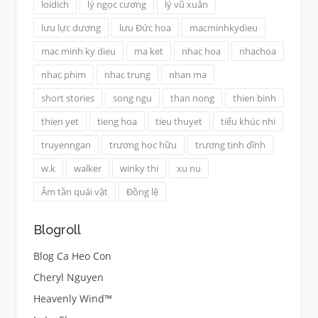
loidich
lý ngọc cương
lý vũ xuân
lưu lực dương
lưu Đức hoa
macminhkydieu
mac minh ky dieu
ma ket
nhac hoa
nhachoa
nhac phim
nhac trung
nhan ma
short stories
song ngu
than nong
thien binh
thien yet
tieng hoa
tieu thuyet
tiểu khúc nhi
truyenngan
trương học hữu
trương tịnh dĩnh
w.k
walker
winky thi
xu nu
Âm tần quái vật
Đồng lệ
Blogroll
Blog Ca Heo Con
Cheryl Nguyen
Heavenly Wind™