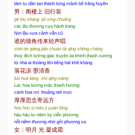
tâm tư dần tan thành từng mảnh bể trăng huyền
男：阁楼上
旧行装
gé lóu shàng jiù xíng zhuāng
các lâu thượng cựu hành trang
Nơi lầu xưa cảnh vẫn cũ
谁的墙角传来轻声唱
shéi de qiáng jiǎo chuán lái qīng shēng chàng
thùy đích tường giác truyện lai khinh thanh xướng
từ nhà ai thoáng lên tiếng hát khẽ khàng
落花凉
墨清香
luò huā liáng mò qīng xiāng
Lạc hoa lương mặc thanh hương
cánh hoa rơi thoảng nét mực
厚厚思念寄远方
hòu hòu sī niàn jì yuǎn fāng
hậu hậu tư niệm ký viễn phương
nỗi niềm thương nhớ gởi phương xa
女：明月
光
凝成霜