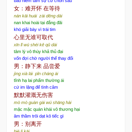
bao niềm tâm sự cứ chôn sâu
女：难开怀
在等待
nán kāi huái zài děng dài
nan khai hoài tại đẳng đãi
khó giải bày vì trái tim
心里无谁可取代
xīn lǐ wú shéi kě qǔ dài
tâm lý vô thùy khả thủ đại
vốn đợi chờ người thể thay đổi
男：静下来
品尝爱
jìng xià lái pǐn cháng ài
tĩnh hạ lai phẩm thường ái
cứ im lặng để tình cảm
默默灌溉无伤害
mò mò guàn gài wú shāng hài
mặc mặc quán khái vô thương hại
âm thầm trôi dạt kô tiếc gì
男：别离开
bié lí kāi