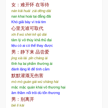
女：难开怀
在等待
nán kāi huái zài děng dài
nan khai hoài tại đẳng đãi
Khó giải bày vì trái tim
心里无谁可取代
xīn lǐ wú shéi kě qǔ dài
tâm lý vô thùy khả thủ đại
liệu có ai có thể thay được
男：静下来
品尝爱
jìng xià lái pǐn cháng ài
tĩnh hạ lai phẩm thường ái
đành lặng lẽ để tình cảm
默默灌溉无伤害
mò mò guàn gài wú shāng hài
mặc mặc quán khái vô thương hại
âm thầm nổi trôi dù tổn thương
男：别离开
bié lí kāi