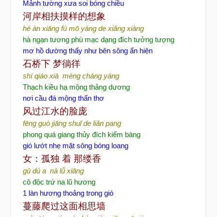
Mảnh tường xưa soi bóng chiều
河岸相扶摸样的想象
hé àn xiāng fú mō yàng de xiǎng xiàng
hà ngạn tương phù mạc dạng đích tưởng tượng
mơ hồ dường thấy như bên sông ẩn hiện
石桥下
梦徜徉
shí qiáo xià mèng cháng yáng
Thạch kiều hạ mộng thảng dương
nơi cầu đá mộng thẩn thơ
风过江水的脸庞
fēng guò jiāng shuǐ de liǎn pang
phong quá giang thủy đích kiểm bàng
gió lướt nhẹ mặt sông bóng loang
女：孤独
着
那缕香
gū dú a nà lǚ xiāng
cô độc trứ na lũ hương
1 làn hương thoảng trong gió
蔓藤爬过这面相思墙