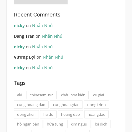
Recent Comments
nicky
on
Nhắn Nhủ
Dang Tran
on
Nhắn Nhủ
nicky
on
Nhắn Nhủ
Vương Lợi
on
Nhắn Nhủ
nicky
on
Nhắn Nhủ
Tags
aki
chinesemusic
châu hoa kiện
cu giai
cung hoang dao
cunghoangdao
dong trinh
dong zhen
ha do
hoang dao
hoangdao
hồ ngạn bân
hứa tung
kim nguu
loi dich