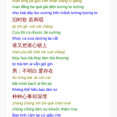
màn téng pá guò zhè miàn xiāng sī qiáng
mạn đằng ba quá giá diện tương tư tường
như loài dây leo vương trên mảnh tường tương tư
旧时歌
若再唱
jiù shí gē ruò zài chàng
Cựu thì ca nhược tái xướng
Khúc ca xưa dường lại cất
谁又把谁心锁上
shéi yòu bǎ shéi xīn suǒ shàng
thùy hựu bả thùy tâm tỏa thượng
từ trái tim ai vẫn giữ gìn
男：不明白
爱存在
bù míng bái ài cún zài
bất minh bạch ái tồn tại
Không thể hiểu bao tâm tư
种种心事却深埋
zhòng zhòng xīn shì què shēn mái
chủng chủng tâm sự khước thâm mai
Bao tình cảm lại cứ giấu che