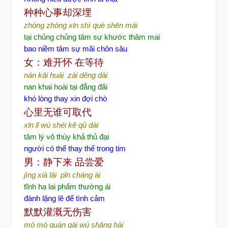
种种心事却深埋
zhòng zhòng xīn shì què shēn mái
tại chủng chủng tâm sự khước thâm mai
bao niềm tâm sự mãi chôn sâu
女：难开怀
在等待
nán kāi huái zài děng dài
nan khai hoài tại đẳng đãi
khó lòng thay xin đợi chò
心里无谁可取代
xīn lǐ wú shéi kě qǔ dài
tâm lý vô thùy khả thủ đại
người có thể thay thế trong tim
男：静下来
品尝爱
jìng xià lái pǐn cháng ài
tĩnh hạ lai phẩm thường ái
đành lặng lẽ để tình cảm
默默灌溉无伤害
mò mò guàn gài wú shāng hài