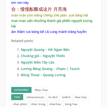
em nơi này
合：慢慢酝酿成这片
月亮海
màn màn yùn niàng chéng zhè piàn yuè liàng hǎi
mạn mạn uấn nhưỡng thành giá phiến nguyệt lượng
hải
âm thầm soi bóng bể cả cùng mảnh trăng huyền
Related posts:
Nguyệt Quang – Hồ Ngạn Bân
Chuông gió – Nguyệt Thiên
Nguyệt Mãn Tây Lâu
Lương Bằng Quang – Chạm | Touch
Đồng Thoại – Quang Lương
Nhạc Hoa
CATEGORIES
chinesemusic
loi dich
loidich
nhac hoa
TAGS
nhac phim
nhac trung
nhachoa
tieng hoa