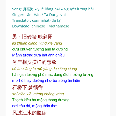
Song: 月亮海 – yuè liàng hǎi – Nguyệt lượng hải
Singer: Lâm Hàn / Tạ Dung Nhi
Translator: conmahat (đa tạ)
Download:
chinese
|
vietnamese
男：旧砖墙
映斜阳
jiù zhuān qiáng yìng xié yáng
cựu chuyên tường ánh tà dương
Mảnh tường xưa hắt ánh chiều
河岸相扶摸样的想象
hé àn xiāng fú mō yàng de xiǎng xiàng
hà ngạn tương phù mạc dạng đích tưởng tượng
mơ hồ thấy dường như bờ sông ẩn hiện
石桥下
梦徜徉
shí qiáo xià mèng cháng yáng
Thạch kiều hạ mộng thảng dương
nơi cầu đá, mộng thẩn thơ
风过江水的脸庞