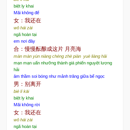
biệt ly khai
Mãi không để
女：我还在
wǒ hái zài
ngã hoàn tại
em nơi đây
合：慢慢酝酿成这片
月亮海
màn màn yùn niàng chéng zhè piàn yuè liàng hǎi
mạn mạn uấn nhưỡng thành giá phiến nguyệt lượng
hải
âm thầm soi bóng như mảnh trăng giữa bể ngọc
男：别离开
bié lí kāi
biệt ly khai
Mãi không rời
女：我还在
wǒ hái zài
ngã hoàn tại