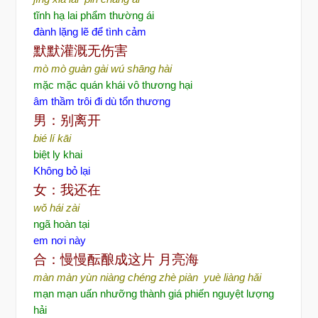
tĩnh hạ lai phẩm thường ái
đành lặng lẽ để tình cảm
默默灌溉无伤害
mò mò guàn gài wú shāng hài
mặc mặc quán khái vô thương hại
âm thầm trôi đi dù tổn thương
男：别离开
bié lí kāi
biệt ly khai
Không bỏ lại
女：我还在
wǒ hái zài
ngã hoàn tại
em nơi này
合：慢慢酝酿成这片
月亮海
màn màn yùn niàng chéng zhè piàn yuè liàng hǎi
mạn mạn uấn nhưỡng thành giá phiến nguyệt lượng
hải