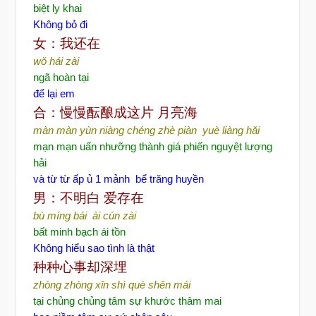
biệt ly khai
Không bỏ đi
女：我还在
wǒ hái zài
ngã hoàn tại
để lại em
合：慢慢酝酿成这片
月亮海
màn màn yùn niàng chéng zhè piàn yuè liàng hǎi
mạn mạn uấn nhưỡng thành giá phiến nguyệt lượng
hải
và từ từ ấp ủ 1 mảnh bể trăng huyền
男：不明白
爱存在
bù míng bái ài cún zài
bất minh bạch ái tồn
Không hiểu sao tình là thật
种种心事却深埋
zhòng zhòng xīn shì què shēn mái
tại chủng chủng tâm sự khước thâm mai