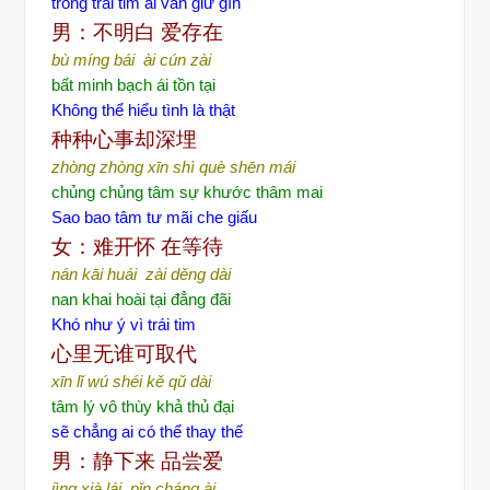
trong trái tim ai vẫn giữ gìn
男：不明白
爱存在
bù míng bái ài cún zài
bất minh bạch ái tồn tại
Không thể hiểu tình là thật
种种心事却深埋
zhòng zhòng xīn shì què shēn mái
chủng chủng tâm sự khước thâm mai
Sao bao tâm tư mãi che giấu
女：难开怀
在等待
nán kāi huái zài děng dài
nan khai hoài tại đẳng đãi
Khó như ý vì trái tim
心里无谁可取代
xīn lǐ wú shéi kě qǔ dài
tâm lý vô thùy khả thủ đại
sẽ chẳng ai có thể thay thế
男：静下来
品尝爱
jìng xià lái pǐn cháng ài