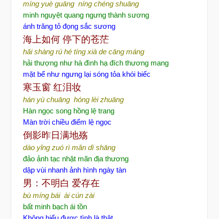
míng yuè guāng níng chéng shuāng
minh nguyệt quang ngưng thành sương
ánh trăng tỏ đọng sắc sương
海上如何
停下的苍茫
hǎi shàng rú hé tíng xià de cāng máng
hải thượng như hà đình hạ đích thương mang
mặt bể như ngưng lại sóng tỏa khói biếc
寒玉窗
红泪妆
hán yù chuāng hóng lèi zhuāng
Hàn ngọc song hồng lệ trang
Màn trời chiều điểm lệ ngọc
倒影昨日满地殇
dào yǐng zuó rì mǎn dì shāng
đảo ảnh tạc nhật mãn địa thương
dập vùi nhanh ảnh hình ngày tàn
男：不明白
爱存在
bù míng bái ài cún zài
bất minh bạch ái tồn
Không hiểu được tình là thật