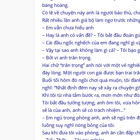
bàng hoàng.
Có lẽ về chuyện này anh là người bảo thủ, ch
Rất nhiều lần anh giả bộ làm ngơ trước những l
– Em vẫn chưa hiểu anh
– Hay là anh có vấn đề? – Tôi bắt đầu đoán g
– Cái đầu ngốc nghếch của em đang nghĩ gì vậ
– Vậy tại sao anh không làm gì cả? – Tôi bạo 
– Bởi vì anh trân trọng.
Hai chữ “trân trọng” anh nói với một vẻ nghi
đáy lòng. Một người con gái được bạn trai tr
Buổi tối hôm đó ngồi chơi quá muộn, tôi đành
nghĩ: “Nhất định đêm nay sẽ xảy ra chuyện gì!
Khi tôi từ nhà tắm bước ra, mơn mởn như đóa
Tôi bắt đầu tưởng tượng, anh ôm tôi, vừa hô
sẽ là của anh, anh sẽ có trách nhiệm…”
– Em ngủ trong phòng anh, anh sẽ ngủ trên đi
luồng suy nghĩ nóng bỏng của tôi.
Sau khi đưa tôi vào phòng, anh ân cần đắp ch