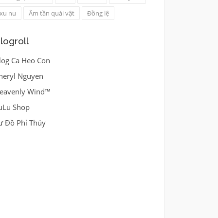
xu nu
Âm tần quái vật
Đồng lệ
logroll
log Ca Heo Con
heryl Nguyen
eavenly Wind™
uLu Shop
ư Đồ Phỉ Thúy