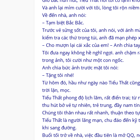
Gió bấc hun hút, Tiểu Thất hỏi tôi có lạnh kh
Và anh lại mỉm cười với tôi, lòng tôi rộn niềm
Về đến nhà, anh nói:
– Tạm biệt Bắc Bắc.
Trước vẻ sửng sốt của tôi, anh nói, với ánh mắ
kiểm tra các thứ trong túi, anh đã mạn phép
– Cho mượn lại cái xắc của em! – Anh chìa tay
Tôi đưa ngay không hề nghĩ ngợi. anh chậm rãi
trong ảnh, tôi cười như một con ngốc.
Anh chìa bức ảnh trước mặt tôi nói:
– Tặng tôi nhé!
Từ hôm đó, hầu như ngày nào Tiểu Thất cũng 
trời lặn, mọc.
Tiểu Thất phong độ lịch lãm, rất điển trai; từ
thu hút bở vẻ tự nhiên, trẻ trung, đầy nam tí
Chúng tôi thân nhau rất nhanh, thuận theo tự
Tiểu Thất là người lãng mạn, chu đáo đến kỹ t
khi sang đường.
Buổi tối trở về nhà, việc đầu tiên là mở QQ, 