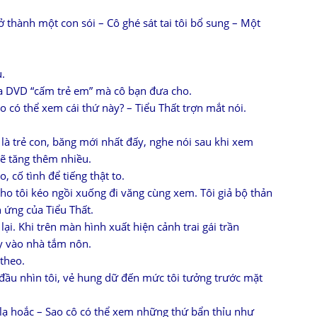
 thành một con sói – Cô ghé sát tai tôi bổ sung – Một
.
ĩa DVD “cấm trẻ em” mà cô bạn đưa cho.
sao có thể xem cái thứ này? – Tiểu Thất trợn mắt nói.
là trẻ con, băng mới nhất đấy, nghe nói sau khi xem
ẽ tăng thêm nhiều.
, cố tình để tiếng thật to.
ho tôi kéo ngồi xuống đi văng cùng xem. Tôi giả bộ thản
 ứng của Tiểu Thất.
ại. Khi trên màn hình xuất hiện cảnh trai gái trần
ạy vào nhà tắm nôn.
theo.
đầu nhìn tôi, vẻ hung dữ đến mức tôi tưởng trước mặt
g lạ hoắc – Sao cô có thể xem những thứ bẩn thỉu như