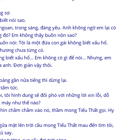
g sợ.
iết nói sao.
ngoan, trong sáng, đáng yêu. Anh không ngờ em lại có
ng đó? Em không thấy buồn nôn sao?
uốn nói: Tôi là một đứa con gái không biết xấu hổ.
thương chưa từng có.
ông biết xấu hổ… Em không có gì để nói… Nhưng, em
 anh. Đơn giản vậy thôi.
ảng gần nửa tiếng thì dừng lại.
 tấm tức.
i, tôi hình dung sẽ đối phó với những lời xin lỗi, dỗ
t máy như thế nào?
 nhìn chằm chằm vào nó, thầm mong Tiểu Thất gọi. Hy
gửa mặt lên trời cầu mong Tiểu Thất mau đến tìm tôi,
ủ say.