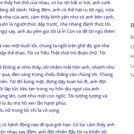
thấy hơi thở của nhau, có lúc tôi hắt xì hơi, anh cười
u dàng dỗ dành. Hằng đêm, anh có thể hát ru tôi ngủ, nửa
hè nhẹ của anh, cảm thấy bình yên như có anh bên cạnh,
luôn là người thức dậy trước, nhẹ nhàng đánh thức tôi.
B
ngủ say, anh âu yếm gọi tôi là Ỉn Con và để tôi ngủ thêm
B
à vào một buổi tối, chúng ta ngồi trên ghế đá, gió nhẹ
C
p thể thao. Tôi và Tiểu Thất chơi trò đoán chữ. Tôi
H
L
 lẽ không ai nhìn thấy, tôi nhắm mắt hôn anh, nhanh như
y qua, đèn sáng trưng chiếu thẳng vào chúng tôi. Chúng
T
viên. Tôi đỏ bừng mặt, đứng dậy toan bỏ đi, anh đột
i lập tức tiêu tan trong nụ hôn dịu ngọt của anh.
ừng lên, cười như một con ngốc. Tôi tưởng tượng và
 lo âu mơ hồ xen lẫn hạnh phúc.
 nữ trong tôi chỉ là vô vọng.
 có hành động nào đi quá giới hạn. Có lúc cảm thấy anh
 nhau say đắm, anh đột nhiên đẩy tôi ra khiến tôi