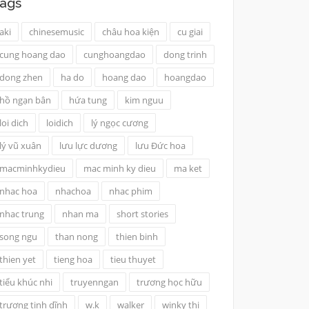
ags
aki
chinesemusic
châu hoa kiện
cu giai
cung hoang dao
cunghoangdao
dong trinh
dong zhen
ha do
hoang dao
hoangdao
hồ ngạn bân
hứa tung
kim nguu
loi dich
loidich
lý ngọc cương
lý vũ xuân
lưu lực dương
lưu Đức hoa
macminhkydieu
mac minh ky dieu
ma ket
nhac hoa
nhachoa
nhac phim
nhac trung
nhan ma
short stories
song ngu
than nong
thien binh
thien yet
tieng hoa
tieu thuyet
tiểu khúc nhi
truyenngan
trương học hữu
trương tịnh dĩnh
w.k
walker
winky thi