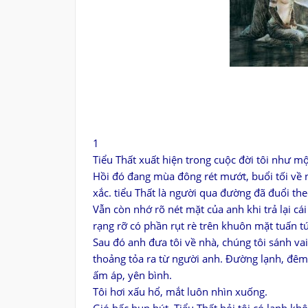
1
Tiểu Thất xuất hiện trong cuộc đời tôi như mộ
Hồi đó đang mùa đông rét mướt, buổi tối về n
xắc. tiểu Thất là người qua đường đã đuổi theo
Vẫn còn nhớ rõ nét mặt của anh khi trả lại cá
rạng rỡ có phần rụt rè trên khuôn mặt tuấn t
Sau đó anh đưa tôi về nhà, chúng tôi sánh vai
thoảng tỏa ra từ người anh. Đường lạnh, đêm
ấm áp, yên bình.
Tôi hơi xấu hổ, mắt luôn nhìn xuống.