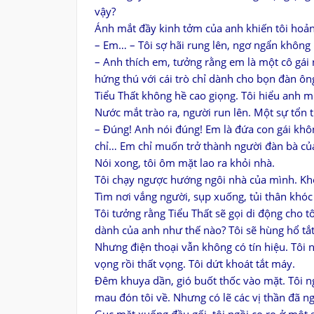
vậy?
Ánh mắt đầy kinh tởm của anh khiến tôi hoản
– Em… – Tôi sợ hãi rung lên, ngơ ngẩn không b
– Anh thích em, tưởng rằng em là một cô gái 
hứng thú với cái trò chỉ dành cho bọn đàn ô
Tiểu Thất không hề cao giọng. Tôi hiểu anh m
Nước mắt trào ra, người run lên. Một sự tổn 
– Đúng! Anh nói đúng! Em là đứa con gái kh
chỉ… Em chỉ muốn trở thành người đàn bà của
Nói xong, tôi ôm mặt lao ra khỏi nhà.
Tôi chạy ngược hướng ngôi nhà của mình. Kho
Tìm nơi vắng người, sụp xuống, tủi thân khóc
Tôi tưởng rằng Tiểu Thất sẽ gọi di động cho tô
dành của anh như thế nào? Tôi sẽ hùng hổ tắ
Nhưng điện thoại vẫn không có tín hiệu. Tôi
vọng rồi thất vọng. Tôi dứt khoát tắt máy.
Đêm khuya dần, gió buốt thốc vào mặt. Tôi n
mau đón tôi về. Nhưng có lẽ các vị thần đã ng