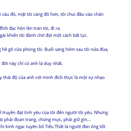
i câu đó, mặt tôi càng đỏ hơn, tôi chui đầu vào chăn
nh đạc hôn lên trán tôi, đi ra.
gái khiến tôi đành chờ đợi một cách bất lực.
 hề gõ cửa phòng tôi. Buổi sáng hôm sau tôi nửa đùa,
đời này chỉ có anh là duy nhất.
y thái độ của anh với mình đích thực là một sự nhạo
ể truyền đạt tình yêu của tôi đến người tôi yêu. Nhưng
gái phải đoan trang, chừng mực, phải giữ gìn…
hi kinh ngạc tuyên bố Tiểu Thất là người đàn ông tốt