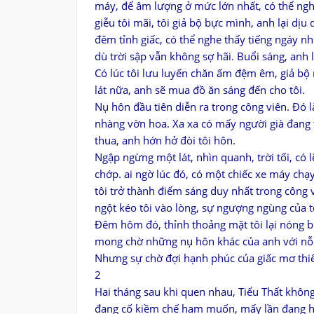
máy, để âm lượng ở mức lớn nhất, có thể nghe 
giễu tôi mãi, tôi giả bộ bực mình, anh lại dị
đêm tỉnh giấc, có thể nghe thấy tiếng ngáy n
dù trời sập vẫn không sợ hãi. Buổi sáng, anh 
Có lúc tôi lưu luyến chăn ấm đệm êm, giả bộ 
lát nữa, anh sẽ mua đồ ăn sáng đến cho tôi.
Nụ hôn đầu tiên diễn ra trong công viên. Đó l
nhàng vờn hoa. Xa xa có mấy người già đang tậ
thua, anh hớn hở đòi tôi hôn.
Ngập ngừng một lát, nhìn quanh, trời tối, có
chớp. ai ngờ lúc đó, có một chiếc xe máy chạ
tôi trở thành điểm sáng duy nhất trong công 
ngột kéo tôi vào lòng, sự ngượng ngùng của tô
Đêm hôm đó, thỉnh thoảng mặt tôi lại nóng b
mong chờ những nụ hôn khác của anh với nỗi
Nhưng sự chờ đợi hạnh phúc của giấc mơ thiếu
2
Hai tháng sau khi quen nhau, Tiểu Thất không
đang cố kiềm chế ham muốn, mấy lần đang hôn