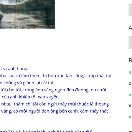
C
A
A
R
t vị anh hùng.
n
hà sau ca làm thêm, bị bọn xấu tấn công, cướp mất túi
 chúng và giành lại cái túi.
D
i túi cho tôi, trong ánh sáng ngọn đèn đường, nụ cười
n
ú của anh khiến tôi xao xuyến.
 nhau, thậm chí tôi còn ngửi thấy mùi thuốc lá thoang
V
 vắng, có một người đàn ông bên cạnh, cảm thấy thật
n