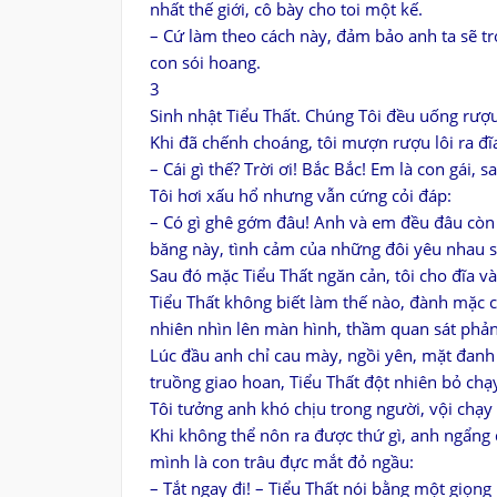
nhất thế giới, cô bày cho toi một kế.
– Cứ làm theo cách này, đảm bảo anh ta sẽ trở
con sói hoang.
3
Sinh nhật Tiểu Thất. Chúng Tôi đều uống rượu
Khi đã chếnh choáng, tôi mượn rượu lôi ra đ
– Cái gì thế? Trời ơi! Bắc Bắc! Em là con gái, 
Tôi hơi xấu hổ nhưng vẫn cứng cỏi đáp:
– Có gì ghê gớm đâu! Anh và em đều đâu còn 
băng này, tình cảm của những đôi yêu nhau s
Sau đó mặc Tiểu Thất ngăn cản, tôi cho đĩa vào
Tiểu Thất không biết làm thế nào, đành mặc c
nhiên nhìn lên màn hình, thầm quan sát phản
Lúc đầu anh chỉ cau mày, ngồi yên, mặt đanh l
truồng giao hoan, Tiểu Thất đột nhiên bỏ ch
Tôi tưởng anh khó chịu trong người, vội chạy 
Khi không thể nôn ra được thứ gì, anh ngẩng 
mình là con trâu đực mắt đỏ ngầu:
– Tắt ngay đi! – Tiểu Thất nói bằng một giọn