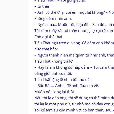
– Tiểu Thất… – Tôi gọi giật lại.
– Gì thế?
– Anh có thể ở lại với em một lát không? – Nó
không dám nhìn anh.
– Ngốc quá… Muộn rồi, ngủ đi! – Sau đó anh đĩ
Tôi cảm thấy rất tủi thân nhưng sự rụt rè con 
Chờ đợi thất bại.
Tiểu Thất ngủ trên đi văng. Cả đêm anh không
nửa thật bảo:
– Người thành niên mà quân tử như anh, trên 
Tiểu Thất không trả lời.
– Hay là em không đủ hấp dẫn? – Tôi cảm thấ
báng giới tính của tôi.
Tiểu Thất lặng lẽ nhìn tôi thở dài:
– Bắc Bắc… Anh… để anh đưa em về.
Muốn nói song lại thôi.
Nếu tôi là đàn ông, tôi sẽ dùng cơ thể mình đ
tôi lại là một phụ nữ, từ nhỏ mẹ đã dạy con 
Tôi kể tâm sự của mình với cô bạn thân, sau k