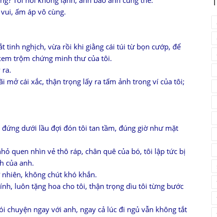
ông? Tôi nói không lạnh, anh bảo anh cũng thế.
T
 vui, ấm áp vô cùng.
t tinh nghịch, vừa rồi khi giằng cái túi từ bọn cướp, để
 xem trộm chứng minh thư của tôi.
 ra.
 mở cái xắc, thận trọng lấy ra tấm ảnh trong ví của tôi;
đứng dưới lầu đợi đón tôi tan tầm, đúng giờ như mặt
 nhỏ quen nhìn vẻ thô ráp, chân quê của bó, tôi lập tức bị
nh của anh.
 nhiên, không chút khó khắn.
ính, luôn tặng hoa cho tôi, thận trọng dìu tôi từng bước
nói chuyện ngay với anh, ngay cả lúc đi ngủ vẫn không tắt