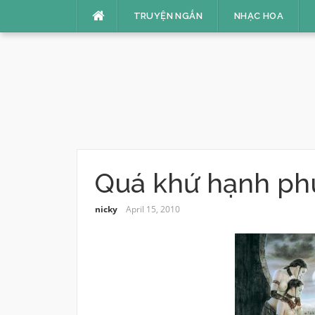
Skip
TRUYỆN NGẮN
NHẠC HOA
to
content
Quá khứ hạnh phú
nicky
April 15, 2010