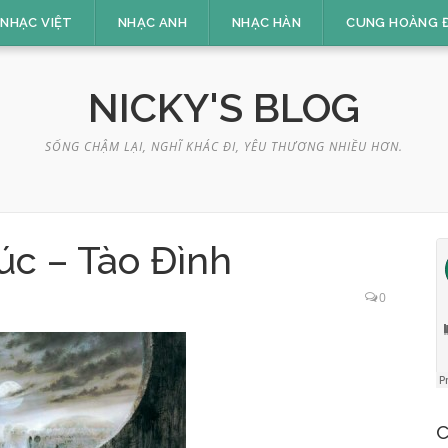
NHẠC VIỆT
NHẠC ANH
NHẠC HÀN
CUNG HOÀNG 
NICKY'S BLOG
SỐNG CHẬM LẠI, NGHĨ KHÁC ĐI, YÊU THƯƠNG NHIỀU HƠN.
c – Tào Đình
0
C