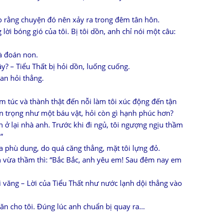
o rằng chuyện đó nên xảy ra trong đêm tân hôn.
ời bóng gió của tôi. Bị tôi dồn, anh chỉ nói một câu:
ià đoán non.
y? – Tiểu Thất bị hỏi dồn, luống cuống.
gan hỏi thẳng.
êm túc và thành thật đến nỗi làm tôi xúc động đến tận
ân trọng như một báu vật, hỏi còn gì hạnh phúc hơn?
 ở lại nhà anh. Trước khi đi ngủ, tôi ngượng ngịu thầm
”
 phù dung, do quá căng thẳng, mặt tôi lựng đỏ.
n vừa thầm thì: “Bắc Bắc, anh yêu em! Sau đêm nay em
 văng – Lời của Tiểu Thất như nước lạnh dội thẳng vào
ăn cho tôi. Đúng lúc anh chuẩn bị quay ra…