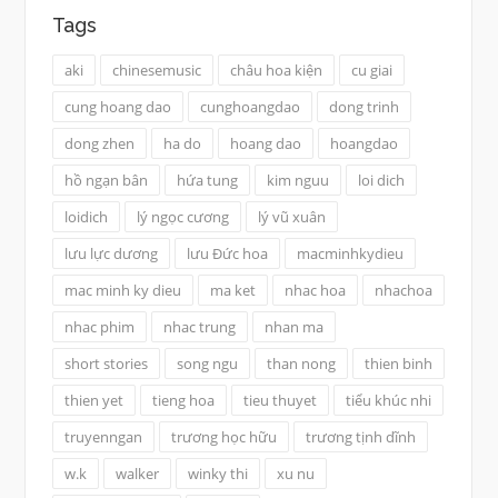
Tags
aki
chinesemusic
châu hoa kiện
cu giai
cung hoang dao
cunghoangdao
dong trinh
dong zhen
ha do
hoang dao
hoangdao
hồ ngạn bân
hứa tung
kim nguu
loi dich
loidich
lý ngọc cương
lý vũ xuân
lưu lực dương
lưu Đức hoa
macminhkydieu
mac minh ky dieu
ma ket
nhac hoa
nhachoa
nhac phim
nhac trung
nhan ma
short stories
song ngu
than nong
thien binh
thien yet
tieng hoa
tieu thuyet
tiểu khúc nhi
truyenngan
trương học hữu
trương tịnh dĩnh
w.k
walker
winky thi
xu nu