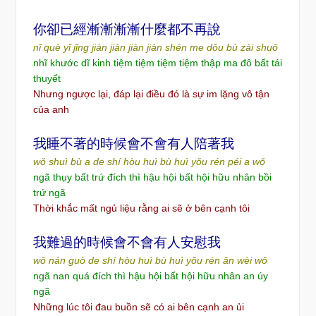
你卻已經漸漸漸漸什麼都不再
說
nǐ què yǐ jīng jiàn jiàn jiàn jiàn shén me dōu bù zài shuō
nhĩ khước dĩ kinh tiệm tiệm tiệm tiệm thập ma đô bất tái
thuyết
Nhưng ngược lại, đáp lại điều đó là sự im lặng vô tận
của anh
我睡不著的時候會不會有人陪著我
wǒ shuì bù a de shí hòu huì bù huì yǒu rén péi a wǒ
ngã thụy bất trứ đích thì hậu hội bất hội hữu nhân bồi
trứ ngã
Thời khắc mất ngủ liệu rằng ai sẽ ở bên cạnh tôi
我難過的時候會不會有人安慰我
wǒ nán guò de shí hòu huì bù huì yǒu rén ān wèi wǒ
ngã nan quá đích thì hậu hội bất hội hữu nhân an úy
ngã
Những lúc tôi đau buồn sẽ có ai bên cạnh an ủi