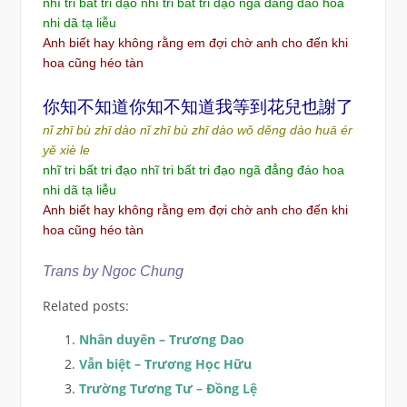
nhĩ tri bất tri đạo nhĩ tri bất tri đạo ngã đẳng đáo hoa
nhi dã tạ liễu
Anh biết hay không rằng em đợi chờ anh cho đến khi
hoa cũng héo tàn
你知不知道你知不知道我等到花兒也謝了
nǐ zhī bù zhī dào nǐ zhī bù zhī dào wǒ děng dào huā ér
yě xiè le
nhĩ tri bất tri đạo nhĩ tri bất tri đạo ngã đẳng đáo hoa
nhi dã tạ liễu
Anh biết hay không rằng em đợi chờ anh cho đến khi
hoa cũng héo tàn
Trans by Ngoc Chung
Related posts:
Nhân duyên – Trương Dao
Vẫn biệt – Trương Học Hữu
Trường Tương Tư – Đồng Lệ