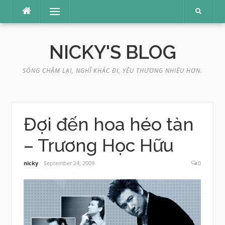
Skip
Menu
to
content
NICKY'S BLOG
SỐNG CHẬM LẠI, NGHĨ KHÁC ĐI, YÊU THƯƠNG NHIỀU HƠN.
Đợi đến hoa héo tàn
– Trương Học Hữu
nicky
September 24, 2009
0