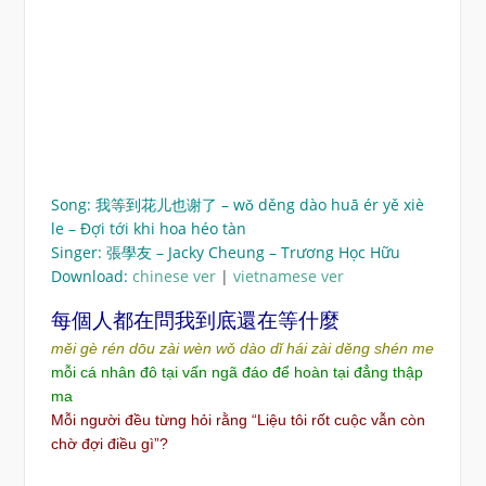
Song: 我等到花儿也谢了 – wǒ děng dào huā ér yě xiè
le – Đợi tới khi hoa héo tàn
Singer: 張學友 – Jacky Cheung – Trương Học Hữu
Download:
chinese ver
|
vietnamese ver
每
個人都在問我到底還在等什麼
měi gè rén dōu zài wèn wǒ dào dǐ hái zài děng shén me
mỗi cá nhân đô tại vấn ngã đáo để hoàn tại đẳng thập
ma
Mỗi người đều từng hỏi rằng “Liệu tôi rốt cuộc vẫn còn
chờ đợi điều gì”?