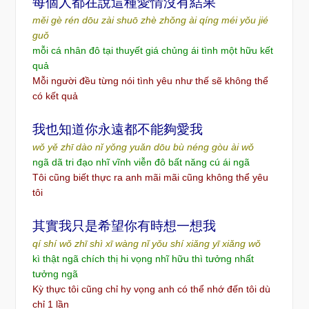
每
個人都在
說
這種愛情沒有結果
měi gè rén dōu zài shuō zhè zhǒng ài qíng méi yǒu jié
guǒ
mỗi cá nhân đô tại thuyết giá chủng ái tình một hữu kết
quả
Mỗi người đều từng nói tình yêu như thế sẽ không thể
có kết quả
我也知道你永遠都不能
夠
愛我
wǒ yě zhī dào nǐ yǒng yuǎn dōu bù néng gòu ài wǒ
ngã dã tri đạo nhĩ vĩnh viễn đô bất năng cú ái ngã
Tôi cũng biết thực ra anh mãi mãi cũng không thể yêu
tôi
其實我只是希望你有時想一想我
qí shí wǒ zhī shì xī wàng nǐ yǒu shí xiǎng yī xiǎng wǒ
kì thật ngã chích thị hi vọng nhĩ hữu thì tưởng nhất
tưởng ngã
Kỳ thực tôi cũng chỉ hy vọng anh có thể nhớ đến tôi dù
chỉ 1 lần