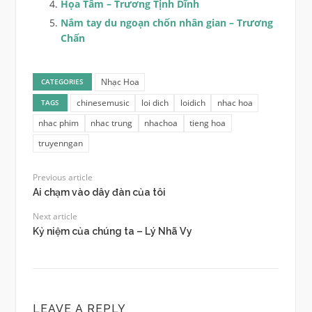
Họa Tâm – Trương Tịnh Dĩnh
Nắm tay du ngoạn chốn nhân gian – Trương
Chấn
Nhạc Hoa
CATEGORIES
chinesemusic
loi dich
loidich
nhac hoa
TAGS
nhac phim
nhac trung
nhachoa
tieng hoa
truyenngan
Previous article
Ai chạm vào dây đàn của tôi
Next article
Kỷ niệm của chúng ta – Lý Nhã Vy
LEAVE A REPLY