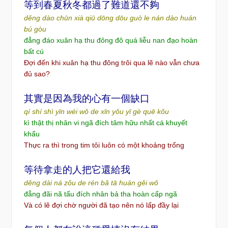
等到春夏秋冬都過了難道還不
夠
děng dào chūn xià qiū dōng dōu guò le nán dào huán
bú gòu
đẳng đáo xuân hạ thu đông đô quá liễu nan đạo hoàn
bất cú
Đợi đến khi xuân hạ thu đông trôi qua lẽ nào vẫn chưa
đủ sao?
其實是因為我的心有一個缺口
qí shí shì yīn wéi wǒ de xīn yǒu yī gè quē kǒu
kì thật thị nhân vi ngã đích tâm hữu nhất cá khuyết
khẩu
Thực ra thì trong tim tôi luôn có một khoảng trống
等待拿走的人把它還給我
děng dài ná zǒu de rén bǎ tā huán gěi wǒ
đẳng đãi nã tẩu đích nhân bả tha hoàn cấp ngã
Và có lẽ đợi chờ người đã tạo nên nó lấp đầy lại