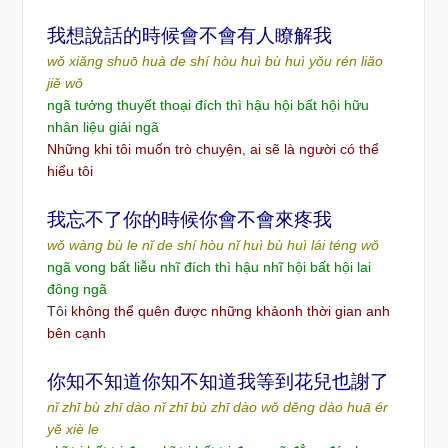
我想
說
話的時候會不會有人瞭解我
wǒ xiǎng shuō huà de shí hòu huì bù huì yǒu rén liǎo
jiě wǒ
ngã tưởng thuyết thoại đích thì hậu hội bất hội hữu
nhân liệu giải ngã
Những khi tôi muốn trò chuyện, ai sẽ là người có thể
hiểu tôi
我忘不了你的時候你會不會來疼我
wǒ wàng bù le nǐ de shí hòu nǐ huì bù huì lái téng wǒ
ngã vong bất liễu nhĩ đích thì hậu nhĩ hội bất hội lai
đông ngã
Tôi
không thể quên được những khảonh thời gian anh
bên cạnh
你知不知道你知不知道我等到花兒也謝了
nǐ zhī bù zhī dào nǐ zhī bù zhī dào wǒ děng dào huā ér
yě xiè le