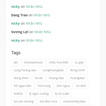
nicky
on
Nhắn Nhủ
Dang Tran
on
Nhắn Nhủ
nicky
on
Nhắn Nhủ
Vương Lợi
on
Nhắn Nhủ
nicky
on
Nhắn Nhủ
Tags
aki
chinesemusic
châu hoa kiện
cu giai
cung hoang dao
cunghoangdao
dong trinh
dong zhen
ha do
hoang dao
hoangdao
hồ ngạn bân
hứa tung
kim nguu
loi dich
loidich
lý ngọc cương
lý vũ xuân
lưu lực dương
lưu Đức hoa
macminhkydieu