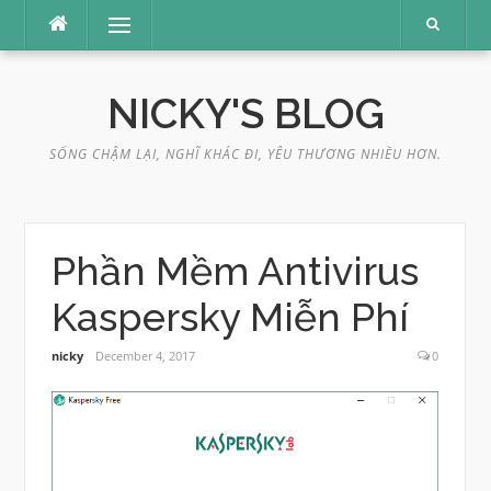
Skip
Menu
to
content
NICKY'S BLOG
SỐNG CHẬM LẠI, NGHĨ KHÁC ĐI, YÊU THƯƠNG NHIỀU HƠN.
Phần Mềm Antivirus
Kaspersky Miễn Phí
nicky
December 4, 2017
0