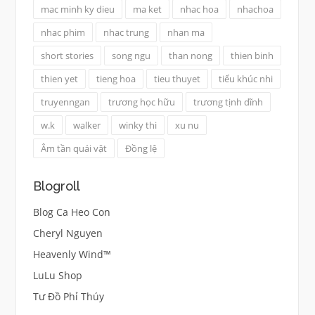
mac minh ky dieu
ma ket
nhac hoa
nhachoa
nhac phim
nhac trung
nhan ma
short stories
song ngu
than nong
thien binh
thien yet
tieng hoa
tieu thuyet
tiểu khúc nhi
truyenngan
trương học hữu
trương tịnh dĩnh
w.k
walker
winky thi
xu nu
Âm tần quái vật
Đồng lệ
Blogroll
Blog Ca Heo Con
Cheryl Nguyen
Heavenly Wind™
LuLu Shop
Tư Đồ Phỉ Thúy