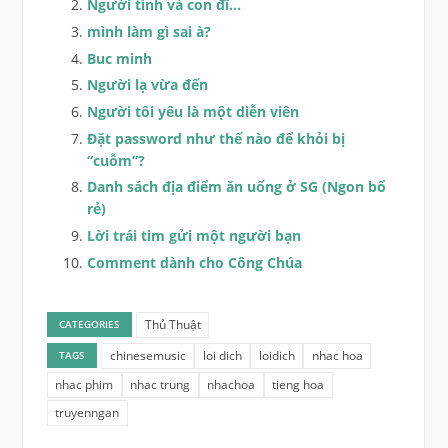
Người tình và con đĩ…
mình làm gì sai à?
Buc minh
Người lạ vừa đến
Người tôi yêu là một diễn viên
Đặt password như thế nào để khỏi bị
“cuỗm”?
Danh sách địa điểm ăn uống ở SG (Ngon bổ
rẻ)
Lời trái tim gửi một người bạn
Comment dành cho Công Chúa
Thủ Thuật
CATEGORIES
chinesemusic
loi dich
loidich
nhac hoa
TAGS
nhac phim
nhac trung
nhachoa
tieng hoa
truyenngan