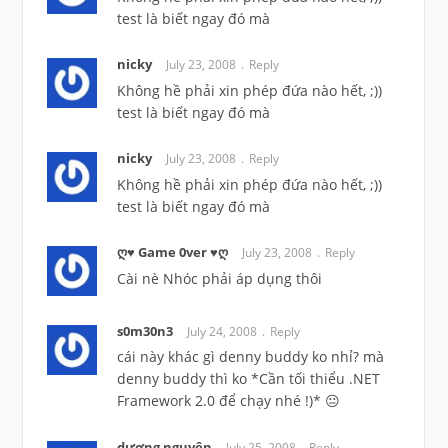
test là biết ngay đó mà
nicky
July 23, 2008
Reply
Không hề phải xin phép đứa nào hết, ;))
test là biết ngay đó mà
nicky
July 23, 2008
Reply
Không hề phải xin phép đứa nào hết, ;))
test là biết ngay đó mà
ღ♥ Game 0ver ♥ღ
July 23, 2008
Reply
Cài nè Nhóc phải áp dụng thôi
s0m30n3
July 24, 2008
Reply
cái này khác gì denny buddy ko nhỉ? mà
denny buddy thì ko *Cần tối thiểu .NET
Framework 2.0 để chạy nhé !)* 😐
dương nguyên
July 25, 2008
Reply