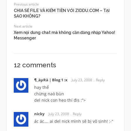
Previous article
CHIA SẼ FILE VÀ KIẾM TIỀN VỚI ZIDDU.COM – TẠI
SAO KHÔNG?
Next article
Xem nội dung chat mà không cần đăng nhập Yahoo!
Messenger
12 comments
¶_äµRä | Blog 1 :x
July 23, 2008
Reply
hay thế
chừng naò bùn
del nick con heo thí đis :”>
nicky
July 23, 2008
Reply
ác ác…. ai del nick mình sẽ bị vô sinh! :-“