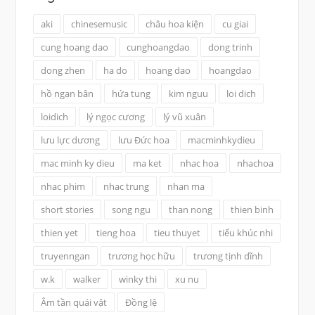
aki
chinesemusic
châu hoa kiện
cu giai
cung hoang dao
cunghoangdao
dong trinh
dong zhen
ha do
hoang dao
hoangdao
hồ ngạn bân
hứa tung
kim nguu
loi dich
loidich
lý ngọc cương
lý vũ xuân
lưu lực dương
lưu Đức hoa
macminhkydieu
mac minh ky dieu
ma ket
nhac hoa
nhachoa
nhac phim
nhac trung
nhan ma
short stories
song ngu
than nong
thien binh
thien yet
tieng hoa
tieu thuyet
tiểu khúc nhi
truyenngan
trương học hữu
trương tịnh dĩnh
w.k
walker
winky thi
xu nu
Âm tần quái vật
Đồng lệ