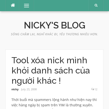
Skip
Menu
to
content
NICKY'S BLOG
SỐNG CHẬM LẠI, NGHĨ KHÁC ĐI, YÊU THƯƠNG NHIỀU HƠN.
Tool xóa nick mình
khỏi danh sách của
người khác !
nicky
July 23, 2008
12
Thời buổi mà spammers lộng hành như hiện nay thì
việc hàng ngày bị spam trên YIM là thường xuyên.