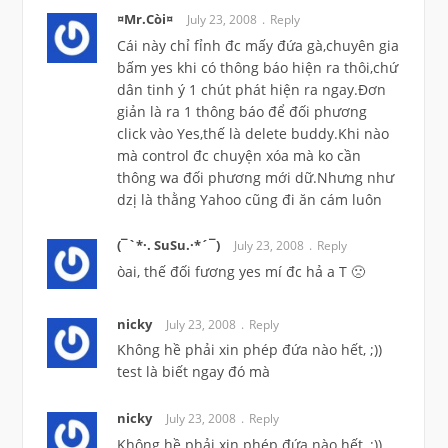
¤Mr.Còi¤
July 23, 2008
Reply
Cái này chỉ fỉnh đc mấy đứa gà,chuyên gia
bấm yes khi có thông báo hiện ra thôi,chứ
dân tinh ý 1 chút phát hiện ra ngay.Đơn
giản là ra 1 thông báo để đối phương
click vào Yes,thế là delete buddy.Khi nào
mà control đc chuyện xóa mà ko cần
thông wa đối phương mới dữ.Nhưng như
dzị là thằng Yahoo cũng đi ăn cám luôn
(¯`*·. SuSu.·*´¯)
July 23, 2008
Reply
òai, thế đối fương yes mí đc hả a T 🙁
nicky
July 23, 2008
Reply
Không hề phải xin phép đứa nào hết, ;))
test là biết ngay đó mà
nicky
July 23, 2008
Reply
Không hề phải xin phép đứa nào hết, ;))