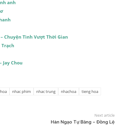
ạnh anh
Cơ
Thanh
 – Chuyện Tình Vượt Thời Gian
 Trạch
– Jay Chou
 hoa
nhac phim
nhac trung
nhachoa
tieng hoa
Next article
Hàn Ngạo Tự Băng – Đồng Lệ