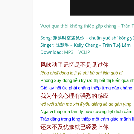
Vượt qua thời không thiếp gặp chàng – Trần 
Song: 穿越时空遇见你 – chuān yuè shí kōng yù jià
Singer: 陈慧琳 – Kelly Cheng – Trần Tuệ Lâm
Download:
MP3
|
VCLIP
风吹动了记忆是不是见过你
fēng chuī dòng le jì yì shì bú shì jiàn guò nǐ
Phong xuy động liễu ký ức thị bất thị kiến quá nh
Gió lay hồi ức phải chăng thiếp từng gặp chàng
我为什么心理有强烈的感应
wǒ wéi shén me xīn lǐ yǒu qiáng liè de gǎn yìng
Ngã vi thập ma tâm lý hữu cường liệt đích cảm
Trào dâng trong lòng thiếp một cảm giác mãnh li
还来不及犹豫就已经爱上你