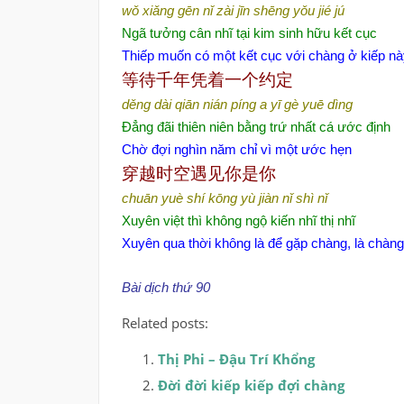
wǒ xiǎng gēn nǐ zài jīn shēng yǒu jié jú
Ngã tưởng cân nhĩ tại kim sinh hữu kết cục
Thiếp muốn có một kết cục với chàng ở kiếp nà
等待千年凭着一个约定
děng dài qiān nián píng a yī gè yuē dìng
Đẳng đãi thiên niên bằng trứ nhất cá ước định
Chờ đợi nghìn năm chỉ vì một ước hẹn
穿越时空遇见你是你
chuān yuè shí kōng yù jiàn nǐ shì nǐ
Xuyên việt thì không ngộ kiến nhĩ thị nhĩ
Xuyên qua thời không là để gặp chàng, là chàng
Bài dịch thứ 90
Related posts:
Thị Phi – Đậu Trí Khổng
Đời đời kiếp kiếp đợi chàng