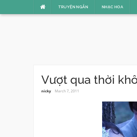
Skip
TRUYỆN NGẮN
NHẠC HOA
to
content
Vượt qua thời kh
nicky
March 7, 2011