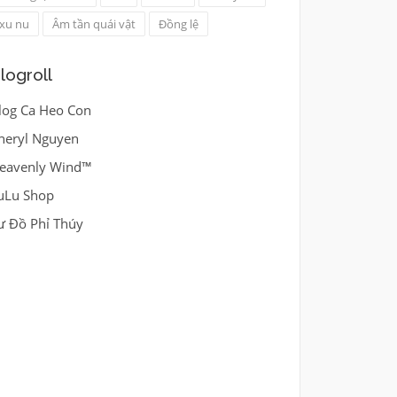
xu nu
Âm tần quái vật
Đồng lệ
logroll
log Ca Heo Con
heryl Nguyen
eavenly Wind™
uLu Shop
ư Đồ Phỉ Thúy