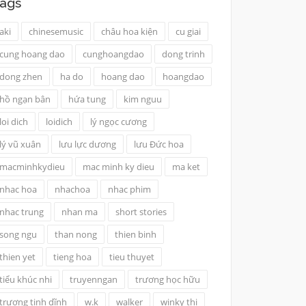
ags
aki
chinesemusic
châu hoa kiện
cu giai
cung hoang dao
cunghoangdao
dong trinh
dong zhen
ha do
hoang dao
hoangdao
hồ ngạn bân
hứa tung
kim nguu
loi dich
loidich
lý ngọc cương
lý vũ xuân
lưu lực dương
lưu Đức hoa
macminhkydieu
mac minh ky dieu
ma ket
nhac hoa
nhachoa
nhac phim
nhac trung
nhan ma
short stories
song ngu
than nong
thien binh
thien yet
tieng hoa
tieu thuyet
tiểu khúc nhi
truyenngan
trương học hữu
trương tịnh dĩnh
w.k
walker
winky thi