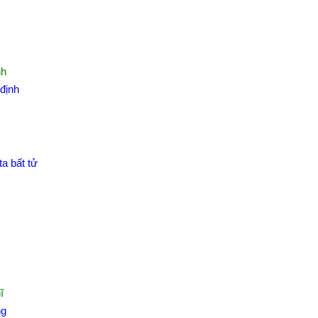
nh
định
a bất tử
ĩ
ng