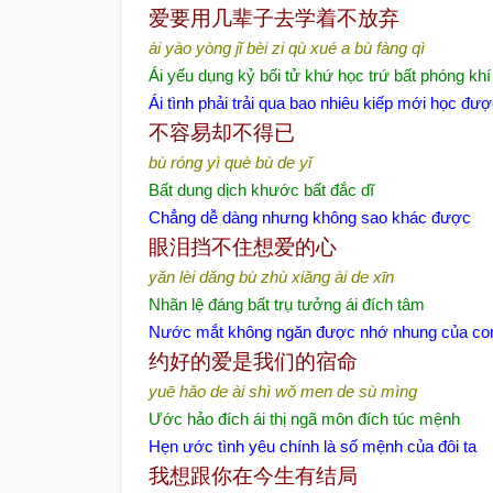
爱要用几辈子去学着不放弃
ài yào yòng jǐ bèi zi qù xué a bù fàng qì
Ái yếu dụng kỷ bối tử khứ học trứ bất phóng khí
Ái tình phải trải qua bao nhiêu kiếp mới học đư
不容易却不得已
bù róng yì què bù de yǐ
Bất dung dịch khước bất đắc dĩ
Chẳng dễ dàng nhưng không sao khác được
眼泪挡不住想爱的心
yǎn lèi dǎng bù zhù xiǎng ài de xīn
Nhãn lệ đáng bất trụ tưởng ái đích tâm
Nước mắt không ngăn được nhớ nhung của con
约好的爱是我们的宿命
yuē hǎo de ài shì wǒ men de sù mìng
Ước hảo đích ái thị ngã môn đích túc mệnh
Hẹn ước tình yêu chính là số mệnh của đôi ta
我想跟你在今生有结局