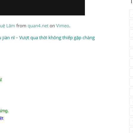
T
Tuệ Lâm
from
quan4.net
on
Vimeo
.
n nǐ – Vượt qua thời không thiếp gặp chàng
ĩ
 ứng.
ệt