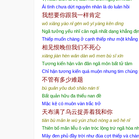
Ái tình chưa dứt nguyên nhân là do luân hồi
我想要你跟我一样肯定
wǒ xiǎng yào nǐ gēn wǒ yī yàng kěn dìng
Ngã tưởng yếu nhĩ cân ngã nhất dạng khẳng đị
Thiếp muốn chàng ở cạnh thiếp như một khẳng 
相见恨晚但我们不死心
xiāng jiàn hèn wǎn dàn wǒ men bù sǐ xīn
Tương kiến hận vãn đãn ngã môn bất tử tâm
Chỉ hận tương kiến quá muộn nhưng tim chúng t
不管有多少难题
bù guǎn yǒu duō shǎo nán tí
Bất quản hữu đa thiểu nan đề
Mặc kệ có muôn vàn trắc trở
天布满了乌云捉弄着我和你
tiān bù mǎn le wū yún zhuō nòng a wǒ hé nǐ
Thiên bố mãn liễu ô vân tróc lộng trứ ngã hòa nh
Mây đen phủ đầy trời như đùa cợt thiếp và chà