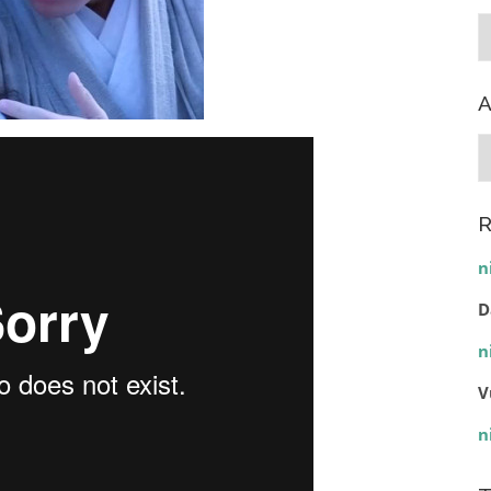
C
A
A
R
n
D
n
V
n