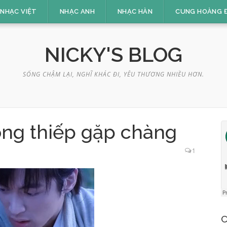
NHẠC VIỆT
NHẠC ANH
NHẠC HÀN
CUNG HOÀNG 
NICKY'S BLOG
SỐNG CHẬM LẠI, NGHĨ KHÁC ĐI, YÊU THƯƠNG NHIỀU HƠN.
ông thiếp gặp chàng
1
C