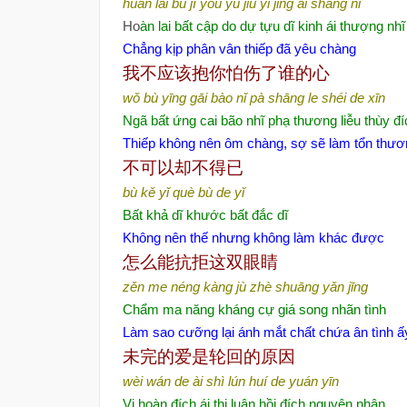
huán lái bù jí yóu yù jiù yǐ jīng ài shàng nǐ
Ho
àn lai bất cập do dự tựu dĩ kinh ái thượng nhĩ
Chẳng kịp phân vân thiếp đã yêu chàng
我不应该抱你怕伤了谁的心
wǒ bù yīng gāi bào nǐ pà shāng le shéi de xīn
Ngã bất ứng cai bão nhĩ phạ thương liễu thùy đ
Thiếp không nên ôm chàng, sợ sẽ làm tổn thương
不可以却不得已
bù kě yǐ què bù de yǐ
Bất khả dĩ khước bất đắc dĩ
Không nên thế nhưng không làm khác được
怎么能抗拒这双眼睛
zěn me néng kàng jù zhè shuāng yǎn jīng
Chẩm ma năng kháng cự giá song nhãn tình
Làm sao cưỡng lại ánh mắt chất chứa ân tình ấ
未完的爱是轮回的原因
wèi wán de ài shì lún huí de yuán yīn
Vị hoàn đích ái thị luân hồi đích nguyên nhân