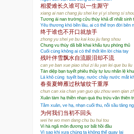
相爱难长久
谁可以一生厮守
xiang ai nan chang jiu shei ke yi yi sheng si sho
Tương ái nan trường cửu thùy khả dĩ nhất sinh 
Yêu thương khó bền lâu, ai có thể trọn đời bên 
终于谁也不开口
就放手
zhong yu shei ye bu kai kou jiu fang shou
Chung vu thùy dã bất khai khẩu tựu phóng thủ
Cuối cùng không ai có thể thốt lên lời chia tay
残叶伴雪飘水自流
眼泪却不流
can ye ban xue piao shui zi liu yan lei que bu liu
Tàn diệp bạn tuyết phiêu thủy tự lưu nhãn lệ kh
Lá khô cùng
tuyết bay, nước chảy nước mắt 
春蚕夏蝉雁过秋
皱纹千重厚
chun can xia chan yan guo qiu zhou wen qian z
Xuân tàm hạ thiền nhạn quá thu trứu văn thiên t
Tằm xuân, ve hạ, nhạn cuối thu, nỗi sầu tăng ng
为何我们当初不回头
wei he wo men dang chu bu hui tou
Vi hà ngã môn đương sơ bất hồi đầu
Vì sao khi xưa chúng ta không thể quay lại