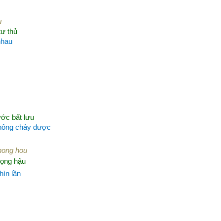
u
tư thủ
nhau
ước bất lưu
không chảy được
hong hou
rọng hậu
hìn lần