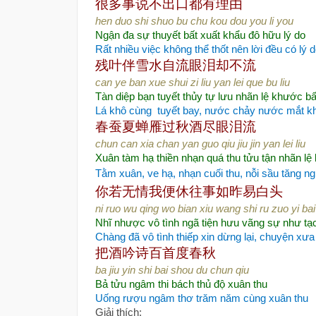
很多事说不出口
都有理由
hen duo shi shuo bu chu kou dou you li you
Ngận đa sự thuyết bất xuất khẩu đô hữu lý do
Rất nhiều việc không thể thốt nên lời đều có lý 
残叶伴雪水自流
眼泪却不流
can ye ban xue shui zi liu yan lei que bu liu
Tàn diệp bạn tuyết thủy tự lưu nhãn lệ khước bấ
Lá khô cùng
tuyết bay, nước chảy nước mắt 
春蚕夏蝉雁过秋
酒尽眼泪流
chun can xia chan yan guo qiu jiu jin yan lei liu
Xuân tàm hạ thiền nhạn quá thu tửu tận nhãn lệ 
Tằm xuân, ve hạ, nhạn cuối thu, nỗi sầu tăng ng
你若无情我便休
往事如昨易白头
ni ruo wu qing wo bian xiu wang shi ru zuo yi bai
Nhĩ nhược vô tình ngã tiện hưu vãng sự như tạ
Chàng đã vô tình thiếp xin dừng lại, chuyện xư
把酒吟诗百首度春秋
ba jiu yin shi bai shou du chun qiu
Bả tửu ngâm thi bách thủ độ xuân thu
Uống rượu ngâm thơ trăm năm cùng xuân thu
Giải thích: