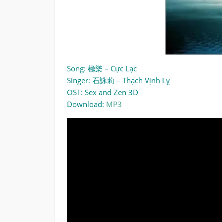
Song: 極樂 – Cực Lạc
Singer: 石詠莉 – Thạch Vịnh Lỵ
OST: Sex and Zen 3D
Download:
MP3