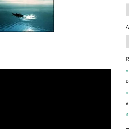
C
A
A
R
n
D
n
V
n