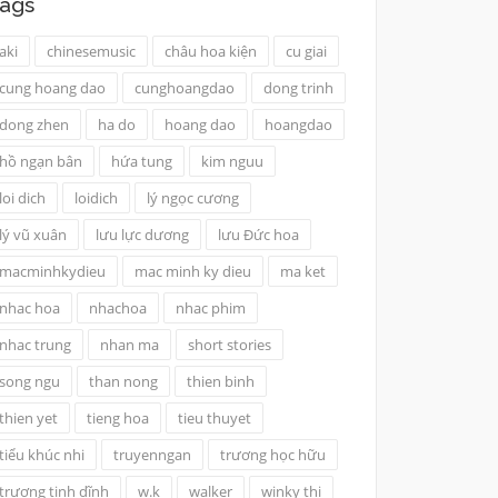
ags
aki
chinesemusic
châu hoa kiện
cu giai
cung hoang dao
cunghoangdao
dong trinh
dong zhen
ha do
hoang dao
hoangdao
hồ ngạn bân
hứa tung
kim nguu
loi dich
loidich
lý ngọc cương
lý vũ xuân
lưu lực dương
lưu Đức hoa
macminhkydieu
mac minh ky dieu
ma ket
nhac hoa
nhachoa
nhac phim
nhac trung
nhan ma
short stories
song ngu
than nong
thien binh
thien yet
tieng hoa
tieu thuyet
tiểu khúc nhi
truyenngan
trương học hữu
trương tịnh dĩnh
w.k
walker
winky thi