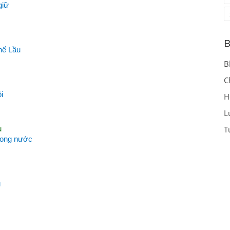
giữ
B
hế Lầu
B
C
i
H
L
u
T
trong nước
u