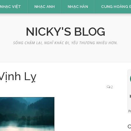
NHẠC VIỆT
NHẠC ANH
NHẠC HÀN
CUNG HOÀNG 
NICKY'S BLOG
SỐNG CHẬM LẠI, NGHĨ KHÁC ĐI, YÊU THƯƠNG NHIỀU HƠN.
Vịnh Lỵ
2
C