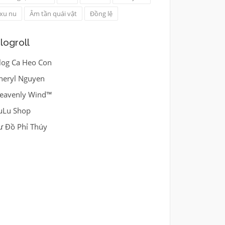
xu nu
Âm tần quái vật
Đồng lệ
logroll
log Ca Heo Con
heryl Nguyen
eavenly Wind™
uLu Shop
ư Đồ Phỉ Thúy