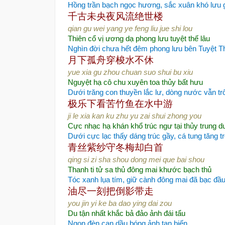
Hồng trần bạch ngọc hương, sắc xuân khó lưu 
千古未央夜风流
绝世楼
qian gu wei yang ye feng liu jue shi lou
Thiên cổ vị ương dạ phong lưu tuyệt thế lâu
Nghìn đời chưa hết đêm phong lưu bên Tuyệt T
月下孤舟
穿梭水不休
yue xia gu zhou chuan suo shui bu xiu
Nguyệt hạ cô chu xuyên toa thủy bất hưu
Dưới trăng con thuyền lắc lư, dòng nước vẫn trô
极乐下看苦竹
鱼在水中游
ji le xia kan ku zhu yu zai shui zhong you
Cực nhạc hạ khán khổ trúc ngư tại thủy trung d
Dưới cực lạc thấy dáng trúc gầy, cá tung tăng 
青丝紫纱守
冬梅却白首
qing si zi sha shou dong mei que bai shou
Thanh ti tử sa thủ đông mai khước bạch thủ
Tóc xanh lụa tím, giữ cành đông mai đã bạc đầ
油尽一刻把倒影带走
you jin yi ke ba dao ying dai zou
Du tận nhất khắc bả đảo ảnh đái tẩu
Ngọn đèn cạn dầu bóng ảnh tan biến