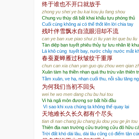
终于谁也不开口
就放手
zhong yu shei ye bu kai kou jiu fang shou
Chung vu thùy dã bất khai khẩu tựu phóng thủ
Cuối cùng không ai có thể thốt lên lời chia tay
残叶伴雪飘水自流
眼泪却不流
can ye ban xue piao shui zi liu yan lei que bu liu
Tàn diệp bạn tuyết phiêu thủy tự lưu nhãn lệ kh
Lá khô cùng
tuyết bay, nước chảy nước mắt 
春蚕夏蝉雁过秋
皱纹千重厚
chun can xia chan yan guo qiu zhou wen qian z
Xuân tàm hạ thiền nhạn quá thu trứu văn thiên t
Tằm xuân, ve hạ, nhạn cuối thu, nỗi sầu tăng ng
为何我们当初不
回头
wei he wo men dang chu bu hui tou
Vi hà ngã môn đương sơ bất hồi đầu
Vì sao khi xưa chúng ta không thể quay lại
天地难长久
长久都有个尽头
tian di nan chang jiu chang jiu dou you ge jin tou
Thiên địa nan trường cửu trường cửu đô hữu cá
Trời đất khó dài lâu, dài lâu cũng có điểm tận cù