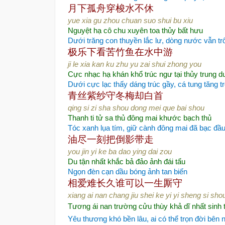
月下孤舟
穿梭水不休
yue xia gu zhou chuan suo shui bu xiu
Nguyệt hạ cô chu xuyên toa thủy bất hưu
Dưới trăng con thuyền lắc lư, dòng nước vẫn trô
极乐下看苦竹
鱼在水中游
ji le xia kan ku zhu yu zai shui zhong you
Cực nhạc hạ khán khổ trúc ngư tại thủy trung d
Dưới cực lạc thấy dáng trúc gầy, cá tung tăng 
青丝紫纱守
冬梅却白首
qing si zi sha shou dong mei que bai shou
Thanh ti tử sa thủ đông mai khước bạch thủ
Tóc xanh lụa tím, giữ cành đông mai đã bạc đầ
油尽一刻把倒影带走
you jin yi ke ba dao ying dai zou
Du tận nhất khắc bả đảo ảnh đái tẩu
Ngọn đèn cạn dầu bóng ảnh tan biến
相爱难长久
谁可以一生厮守
xiang ai nan chang jiu shei ke yi yi sheng si sho
Tương ái nan trường cửu thùy khả dĩ nhất sinh 
Yêu thương khó bền lâu, ai có thể trọn đời bên 