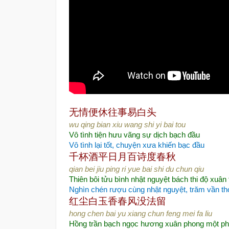
无情便休
往事易白头
wu qing bian xiu wang shi yi bai tou
Vô tình tiện hưu vãng sự dịch bạch đầu
Vô tình lại tốt, chuyện xưa khiến bạc đầu
千杯酒平日月
百诗度春秋
qian bei jiu ping ri yue bai shi du chun qiu
Thiên bôi tửu bình nhật nguyệt bách thi độ xuân 
Nghìn chén rượu cùng nhật nguyệt, trăm vần th
红尘白玉香
春风没法留
hong chen bai yu xiang chun feng mei fa liu
Hồng trần bạch ngọc hương xuân phong một ph