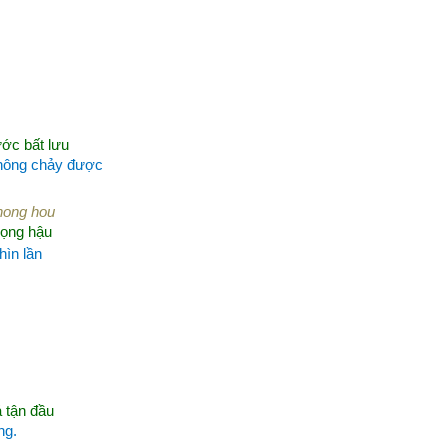
ước bất lưu
không chảy được
hong hou
rọng hậu
hìn lần
 tận đầu
ng.