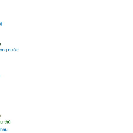
i
u
trong nước
u
u
tư thủ
nhau