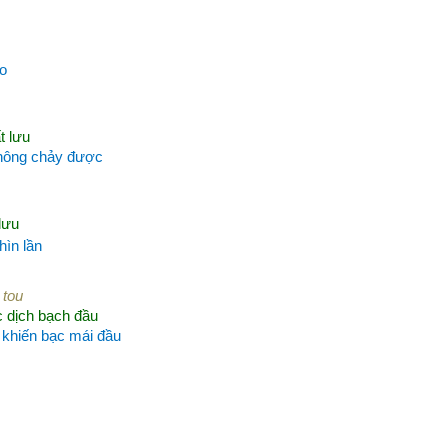
do
t lưu
không chảy được
lưu
hìn lần
 tou
c dịch bạch đầu
a khiến bạc mái đầu