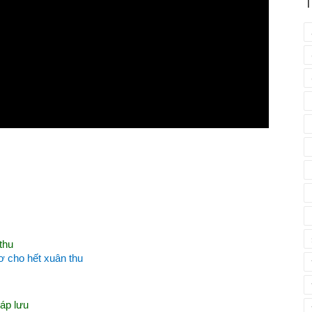
T
thu
ơ cho hết xuân thu
áp lưu