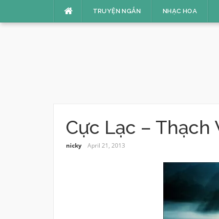
Skip
TRUYỆN NGẮN
NHẠC HOA
to
content
Cực Lạc – Thạch 
nicky
April 21, 2013