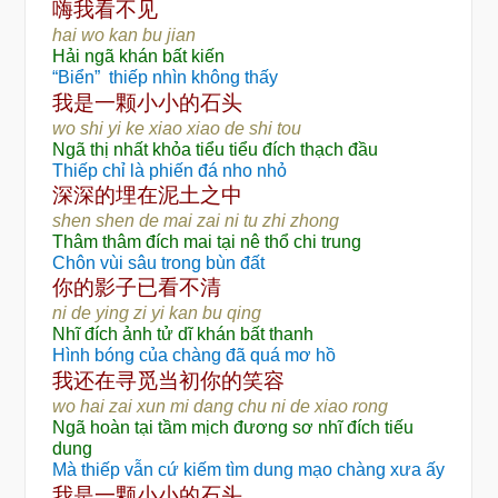
嗨
见
我看不
hai wo kan bu jian
Hải ngã khán bất kiến
“Biển”
thiếp nhìn không thấy
颗
头
我是一
小小的石
wo shi yi ke xiao xiao de shi tou
Ngã thị nhất khỏa tiểu tiểu đích thạch đầu
Thiếp chỉ là phiến đá nho nhỏ
深深的埋在泥土之中
shen shen de mai zai ni tu zhi zhong
Thâm thâm đích mai tại nê thổ chi trung
Chôn vùi sâu trong bùn đất
你的影子已看不清
ni de ying zi yi kan bu qing
Nhĩ đích ảnh tử dĩ khán bất thanh
Hình bóng của chàng đã quá mơ hồ
还
寻觅
我
在
当初你的笑容
wo hai zai xun mi dang chu ni de xiao rong
Ngã hoàn tại tầm mịch đương sơ nhĩ đích tiếu
dung
Mà thiếp vẫn cứ kiếm tìm dung mạo chàng xưa ấy
颗
头
我是一
小小的石