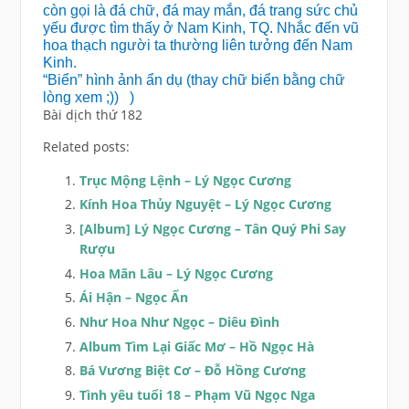
còn gọi là đá chữ, đá may mắn, đá trang sức chủ
yếu được tìm thấy ở Nam Kinh, TQ. Nhắc đến vũ
hoa thạch người ta thường liên tưởng đến Nam
Kinh.
“Biển” hình ảnh ẩn dụ (thay chữ biển bằng chữ
lòng xem ;))
)
Bài dịch thứ 182
Related posts:
Trục Mộng Lệnh – Lý Ngọc Cương
Kính Hoa Thủy Nguyệt – Lý Ngọc Cương
[Album] Lý Ngọc Cương – Tân Quý Phi Say
Rượu
Hoa Mãn Lâu – Lý Ngọc Cương
Ái Hận – Ngọc Ẩn
Như Hoa Như Ngọc – Diêu Đình
Album Tìm Lại Giấc Mơ – Hồ Ngọc Hà
Bá Vương Biệt Cơ – Đỗ Hồng Cương
Tình yêu tuổi 18 – Phạm Vũ Ngọc Nga