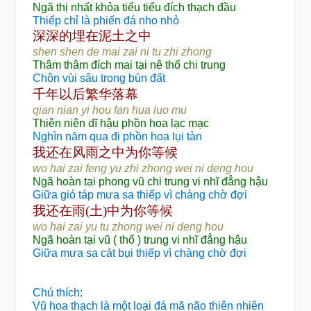
Ngã thị nhất khỏa tiểu tiểu đích thạch đầu
Thiếp chỉ là phiến đá nho nhỏ
深深的埋在泥土之中
shen shen de mai zai ni tu zhi zhong
Thâm thâm đích mai tại nê thổ chi trung
Chôn vùi sâu trong bùn đất
华
千年以后繁
落幕
qian nian yi hou fan hua luo mu
Thiên niên dĩ hậu phồn hoa lạc mạc
Nghìn năm qua đi phồn hoa lụi tàn
还
风
为
我
在
雨之中
你等候
wo hai zai feng yu zhi zhong wei ni deng hou
Ngã hoàn tại phong vũ chi trung vi nhĩ đẳng hậu
Giữa gió táp mưa sa thiếp vì chàng chờ đợi
还
为
我
在雨
(
土
)
中
你等候
wo hai zai yu tu zhong wei ni deng hou
Ngã hoàn tại vũ ( thổ ) trung vi nhĩ đẳng hậu
Giữa mưa sa cát bụi thiếp vì chàng chờ đợi
Chú thích:
Vũ hoa thạch là một loại đá mã não thiên nhiên