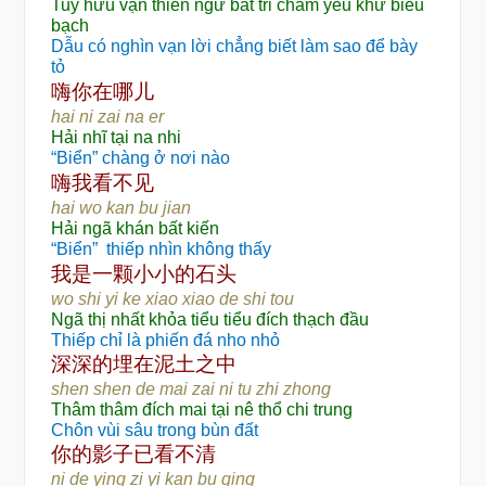
Tuy hữu vạn thiên ngữ bất tri chẩm yêu khứ biểu
bạch
Dẫu có nghìn vạn lời chẳng biết làm sao để bày
tỏ
嗨
你在哪儿
hai ni zai na er
Hải nhĩ tại na nhi
“Biển” chàng ở nơi nào
嗨
见
我看不
hai wo kan bu jian
Hải ngã khán bất kiến
“Biển”
thiếp nhìn không thấy
颗
头
我是一
小小的石
wo shi yi ke xiao xiao de shi tou
Ngã thị nhất khỏa tiểu tiểu đích thạch đầu
Thiếp chỉ là phiến đá nho nhỏ
深深的埋在泥土之中
shen shen de mai zai ni tu zhi zhong
Thâm thâm đích mai tại nê thổ chi trung
Chôn vùi sâu trong bùn đất
你的影子已看不清
ni de ying zi yi kan bu qing