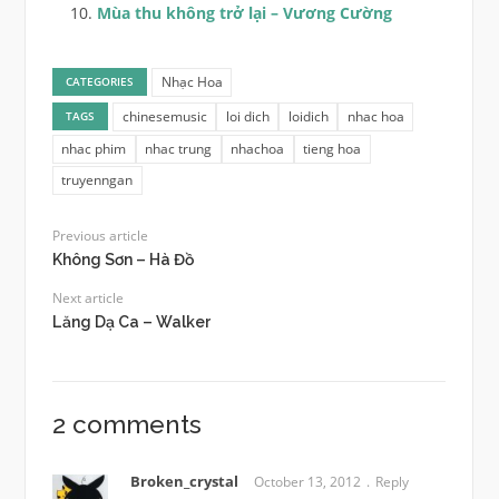
Mùa thu không trở lại – Vương Cường
Nhạc Hoa
CATEGORIES
chinesemusic
loi dich
loidich
nhac hoa
TAGS
nhac phim
nhac trung
nhachoa
tieng hoa
truyenngan
Previous article
Không Sơn – Hà Đồ
Next article
Lăng Dạ Ca – Walker
2 comments
Broken_crystal
October 13, 2012
Reply