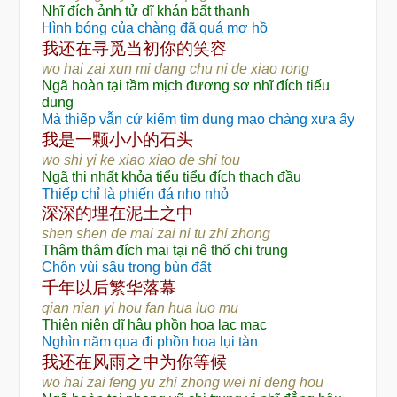
Nhĩ đích ảnh tử dĩ khán bất thanh
Hình bóng của chàng đã quá mơ hồ
还
寻觅
我
在
当初你的笑容
wo hai zai xun mi dang chu ni de xiao rong
Ngã hoàn tại tầm mịch đương sơ nhĩ đích tiếu
dung
Mà thiếp vẫn cứ kiếm tìm dung mạo chàng xưa ấy
颗
头
我是一
小小的石
wo shi yi ke xiao xiao de shi tou
Ngã thị nhất khỏa tiểu tiểu đích thạch đầu
Thiếp chỉ là phiến đá nho nhỏ
深深的埋在泥土之中
shen shen de mai zai ni tu zhi zhong
Thâm thâm đích mai tại nê thổ chi trung
Chôn vùi sâu trong bùn đất
华
千年以后繁
落幕
qian nian yi hou fan hua luo mu
Thiên niên dĩ hậu phồn hoa lạc mạc
Nghìn năm qua đi phồn hoa lụi tàn
还
风
为
我
在
雨之中
你等候
wo hai zai feng yu zhi zhong wei ni deng hou