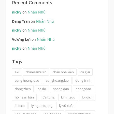
Recent Comments
nicky
on
Nhắn Nhủ
Dang Tran
on
Nhắn Nhủ
nicky
on
Nhắn Nhủ
Vương Lợi
on
Nhắn Nhủ
nicky
on
Nhắn Nhủ
Tags
aki
chinesemusic
châu hoa kiện
cu giai
cung hoang dao
cunghoangdao
dong trinh
dong zhen
ha do
hoang dao
hoangdao
hồ ngạn bân
hứa tung
kim nguu
loi dich
loidich
lý ngọc cương
lý vũ xuân
lưu lực dương
lưu Đức hoa
macminhkydieu