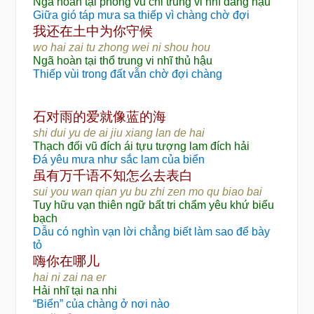
Ngã hoàn tại phong vũ chi trung vi nhĩ đẳng hậu
Giữa gió táp mưa sa thiếp vì chàng chờ đợi
还
为
我
在土中
你守候
wo hai zai tu zhong wei ni shou hou
Ngã hoàn tại thổ trung vi nhĩ thủ hậu
Thiếp vùi trong đất vẫn chờ đợi chàng
对
爱
蓝
石
雨的
就像
的海
shi dui yu de ai jiu xiang lan de hai
Thạch đối vũ đích ái tựu tượng lam đích hải
Đá yêu mưa như sắc lam của biển
虽
语
么
有万千
不知怎
去表白
sui you wan qian yu bu zhi zen mo qu biao bai
Tuy hữu vạn thiên ngữ bất tri chẩm yêu khứ biểu
bạch
Dẫu có nghìn vạn lời chẳng biết làm sao để bày
tỏ
嗨
你在哪儿
hai ni zai na er
Hải nhĩ tại na nhi
“Biển” của chàng ở nơi nào