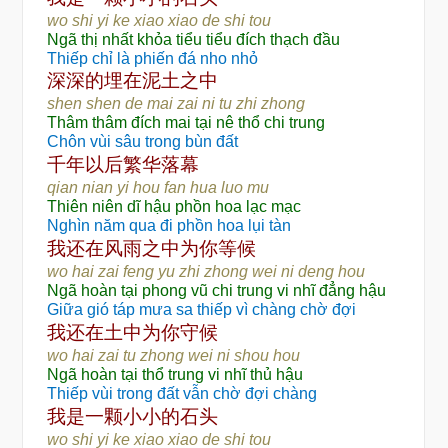
wo shi yi ke xiao xiao de shi tou
Ngã thị nhất khỏa tiểu tiểu đích thạch đầu
Thiếp chỉ là phiến đá nho nhỏ
深深的埋在泥土之中
shen shen de mai zai ni tu zhi zhong
Thâm thâm đích mai tại nê thổ chi trung
Chôn vùi sâu trong bùn đất
华
千年以后繁
落幕
qian nian yi hou fan hua luo mu
Thiên niên dĩ hậu phồn hoa lạc mạc
Nghìn năm qua đi phồn hoa lụi tàn
还
风
为
我
在
雨之中
你等候
wo hai zai feng yu zhi zhong wei ni deng hou
Ngã hoàn tại phong vũ chi trung vi nhĩ đẳng hậu
Giữa gió táp mưa sa thiếp vì chàng chờ đợi
还
为
我
在土中
你守候
wo hai zai tu zhong wei ni shou hou
Ngã hoàn tại thổ trung vi nhĩ thủ hậu
Thiếp vùi trong đất vẫn chờ đợi chàng
颗
头
我是一
小小的石
wo shi yi ke xiao xiao de shi tou