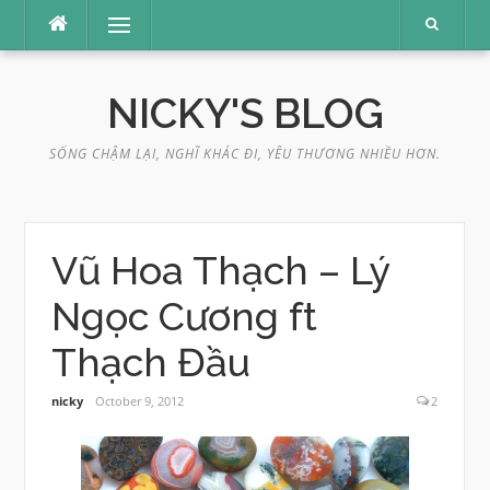
Skip
Menu
to
content
NICKY'S BLOG
SỐNG CHẬM LẠI, NGHĨ KHÁC ĐI, YÊU THƯƠNG NHIỀU HƠN.
Vũ Hoa Thạch – Lý
Ngọc Cương ft
Thạch Đầu
nicky
October 9, 2012
2