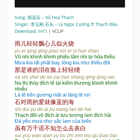
Song: 雨花石 – Vũ Hoa Thạch
Singer: 李玉刚 石头 – Lý Ngọc Cương ft Thạch Đầu
Download:
MP3
| VCLIP
轻轻飘
烧
雨儿
心儿似火
yu er qing qing piao xin er si huo shao
Vũ nhi khinh khinh phiêu tâm nhi tự hỏa thiêu
Mưa kia lất phất bay, lòng kia như thiêu đốt
谁
脸
轻轻绕
那是
的泪
在
上
na shi shei de lei zai lian shang qing qing rao
Na thị thùy đích lệ tại kiểm thượng khinh khinh
nhiễu
Là lệ trên gương mặt ai lặng lẽ rơi
对
爱
蓝
石
雨的
就像
的海
shi dui yu de ai jiu xiang lan de hai
Thạch đối vũ đích ái tựu tượng lam đích hải
Đá yêu mưa như sắc lam của biển
虽
语
么
有万千
不知怎
去表白
sui you wan qian yu bu zhi zen mo qu biao bai