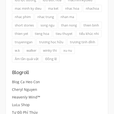
mac minh ky dieu
ma ket
nhac hoa
nhachoa
nhac phim
nhac trung
nhan ma
short stories
song ngu
than nong
thien binh
thien yet
tieng hoa
tieu thuyet
tiểu khúc nhi
truyenngan
trương học hữu
trương tịnh dĩnh
w.k
walker
winky thi
xu nu
Âm tần quái vật
Đồng lệ
Blogroll
Blog Ca Heo Con
Cheryl Nguyen
Heavenly Wind™
LuLu Shop
Tư Đồ Phỉ Thúy