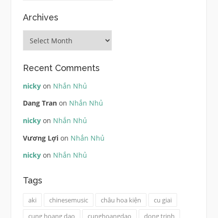
Archives
Archives
Recent Comments
nicky
on
Nhắn Nhủ
Dang Tran
on
Nhắn Nhủ
nicky
on
Nhắn Nhủ
Vương Lợi
on
Nhắn Nhủ
nicky
on
Nhắn Nhủ
Tags
aki
chinesemusic
châu hoa kiện
cu giai
cung hoang dao
cunghoangdao
dong trinh