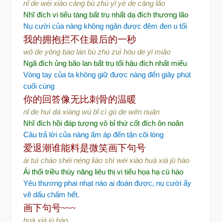
nǐ de wéi xiào cáng bù zhù yī yè de cāng lǎo
Nhĩ đích vi tiếu tàng bất trụ nhất dạ đích thương lão
Nụ cười của nàng không ngăn được đêm đen u tối
我的拥抱
拦不住最后的一秒
wǒ de yǒng bào lán bù zhù zuì hòu de yī miǎo
Ngã đích ủng bão lan bất trụ tối hậu đích nhất miểu
Vòng tay của ta không giữ được nàng đến giây phút
cuối cùng
你的回答
像无比刺骨的温暖
nǐ de huí dá xiàng wú bǐ cì gú de wēn nuǎn
Nhĩ đích hồi đáp tượng vô bỉ thứ cốt đích ôn noãn
Câu trả lời của nàng ấm áp đến tận cõi lòng
爱退潮
谁能料
是微笑
画下句号
ài tuì cháo shéi néng liào shì wéi xiào huà xià jù hào
Ái thối triều thùy năng liêu thị vi tiếu họa hạ cú hào
Yêu thương phai nhạt nào ai đoán được, nụ cười ấy
vẽ dấu chấm hết.
画下句号
~~~
huà xià jù hào