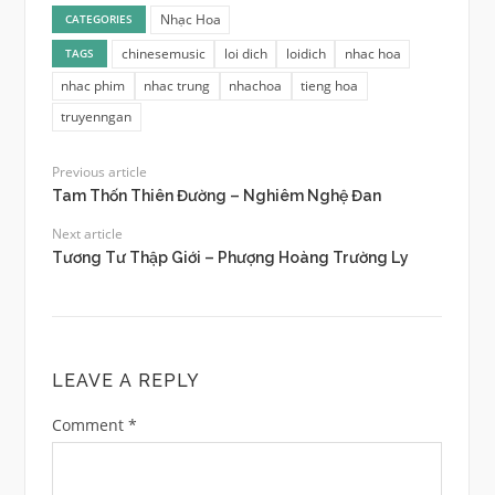
Nhạc Hoa
CATEGORIES
chinesemusic
loi dich
loidich
nhac hoa
TAGS
nhac phim
nhac trung
nhachoa
tieng hoa
truyenngan
Previous article
Tam Thốn Thiên Đường – Nghiêm Nghệ Đan
Next article
Tương Tư Thập Giới – Phượng Hoàng Trường Ly
LEAVE A REPLY
Comment
*