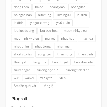
dong zhen
ha do
hoang dao
hoangdao
hồ ngạn bân
hứa tung
kim nguu
loi dich
loidich
lý ngọc cương
lý vũ xuân
lưu lực dương
lưu Đức hoa
macminhkydieu
mac minh ky dieu
ma ket
nhac hoa
nhachoa
nhac phim
nhac trung
nhan ma
short stories
song ngu
than nong
thien binh
thien yet
tieng hoa
tieu thuyet
tiểu khúc nhi
truyenngan
trương học hữu
trương tịnh dĩnh
w.k
walker
winky thi
xu nu
Âm tần quái vật
Đồng lệ
Blogroll