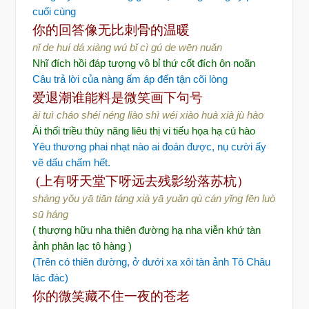
cuối cùng
你的回答
像无比刺骨的温暖
nǐ de huí dá xiàng wú bǐ cì gú de wēn nuǎn
Nhĩ đích hồi đáp tượng vô bỉ thứ cốt đích ôn noãn
Câu trả lời của nàng ấm áp đến tận cõi lòng
爱退潮
谁能料
是微笑
画下句号
ài tuì cháo shéi néng liào shì wéi xiào huà xià jù hào
Ái thối triều thùy năng liêu thị vi tiếu họa hạ cú hào
Yêu thương phai nhạt nào ai đoán được, nụ cười ấy
vẽ dấu chấm hết.
(上有呀天堂
下呀远去残影纷落苏杭
）
shàng yǒu yā tiān táng xià yā yuǎn qù cán yǐng fēn luò
sū háng
( thượng hữu nha thiên đường hạ nha viễn khứ tàn
ảnh phân lạc tô hàng )
(Trên có thiên đường, ở dưới xa xôi tàn ảnh Tô Châu
lác đác)
你的微笑
藏不住一夜的苍老