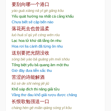
要刮向哪一个港口
yào guā xiàng nǎ yī gè gǎng kǒu
Yếu quát hướng na nhất cá cảng khẩu
Chưa biết sẽ cập bến nào
落花死去也曾温柔
luò huā sǐ qù yě céng wēn róu
Lạc hoa tử khứ dã tằng ôn nhu
Hoa rơi lìa cành đã từng ôn nhu
送别要把光阴没收
sòng bié yào bǎ guāng yīn méi shōu
Tống biệt yếu bả quang âm một thu
Giờ đây đưa tiễn sắc thu
苦涩的诗能解酒
kǔ sè de shī néng jiě jiǔ
Khổ sáp đích thi năng giải tửu
Vầng thơ đau khổ giải rượu được chăng
长恨歌勉强送一口
cháng hèn gē miǎn qiáng sòng yī kǒu