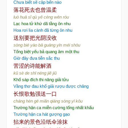
Chưa biết sẽ cập bến nào
落花死去也曾温柔
luò huā sǐ qù yě céng wēn róu
Lạc hoa tử khứ dã tằng ôn nhu
Hoa rơi lìa cành đã từng ôn nhu
送别要把光阴没收
sòng bié yào bǎ guāng yīn méi shōu
Tống biệt yếu bả quang âm một thu
Giờ đây đưa tiễn sắc thu
苦涩的诗能解酒
kǔ sè de shī néng jiě jiǔ
Khổ sáp đích thi năng giải tửu
Vầng thơ đau khổ giải rượu được chăng
长恨歌勉强送一口
cháng hèn gē miǎn qiáng sòng yī kǒu
Trường hận ca miễn cường tống nhất khẩu
Trường hận ca hát gượng gạo
拈来的景色
沿纸伞涂抹