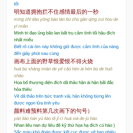
tối
明知道拥抱拦不住感情最后的一秒
míng zhī dào yǒng bào lán bù zhù gǎn qíng zuì hòu de
yī miǎo
Minh tri đạo ủng bão lan bất trụ cảm tình tối hậu đích
nhất miểu
Biết rõ cái ôm này không giữ được cảm tình của nàng
đến giây phút sau cùng
画布上面的野草
恨爱恨不得火烧
huà bù shàng miàn de yě cǎo hèn ài hèn bù de huǒ
shāo
Họa bố thượng diện đích dã thảo hận ái hận bất đắc
hỏa thiêu
Vẽ dã thảo trên bức tranh vải, hận không bừng lên
được ngọn lửa tình yêu
颜料难预料第几次画下的句号
）
yán liào nán yù liào dì jǐ cì huà xià de jù hào
Nhan liêu nan dự liêu đệ kỷ thứ họa hạ đích cú hào )
Sắc màu khó đoán được kết cục được vẽ bao nhiêu