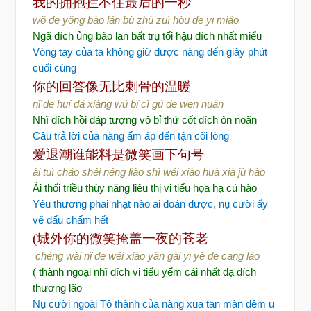
我的拥抱
拦不住最后的一秒
wǒ de yǒng bào lán bù zhù zuì hòu de yī miǎo
Ngã đích ủng bão lan bất trụ tối hậu đích nhất miểu
Vòng tay của ta không giữ được nàng đến giây phút
cuối cùng
你的回答
像无比刺骨的温暖
nǐ de huí dá xiàng wú bǐ cì gú de wēn nuǎn
Nhĩ đích hồi đáp tượng vô bỉ thứ cốt đích ôn noãn
Câu trả lời của nàng ấm áp đến tận cõi lòng
爱退潮
谁能料
是微笑
画下句号
ài tuì cháo shéi néng liào shì wéi xiào huà xià jù hào
Ái thối triều thùy năng liêu thị vi tiếu họa hạ cú hào
Yêu thương phai nhạt nào ai đoán được, nụ cười ấy
vẽ dấu chấm hết
(城外你的微笑
掩盖一夜的苍老
chéng wài nǐ de wéi xiào yǎn gài yī yè de cāng lǎo
( thành ngoại nhĩ đích vi tiếu yểm cái nhất dạ đích
thương lão
Nụ cười ngoài Tô thành của nàng xua tan màn đêm u