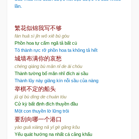
lần.
繁花似锦我写不够
fán huā sì jǐn wǒ xiě bú gòu
Phồn hoa tự cẩm ngã tả bất cú
Tô thành rực rỡ phồn hoa ta không tả hết
城墙布满你的哀愁
chéng qiáng bù mǎn nǐ de āi chóu
Thành tường bố mãn nhĩ đích ai sầu
Thành lũy này giăng kín nỗi sầu của nàng
举棋不定的船头
jǔ qí bù dìng de chuán tóu
Cử kỳ bất định đích thuyền đầu
Một con thuyền lờ lững trôi
要刮向哪一个港口
yào guā xiàng nǎ yī gè gǎng kǒu
Yếu quát hướng na nhất cá cảng khẩu