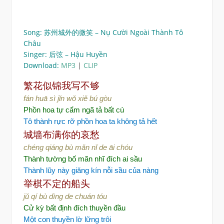
Song: 苏州城外的微笑 – Nụ Cười Ngoài Thành Tô
Châu
Singer: 后弦 – Hậu Huyền
Download:
MP3
|
CLIP
繁花似锦我写不够
fán huā sì jǐn wǒ xiě bú gòu
Phồn hoa tự cẩm ngã tả bất cú
Tô thành rực rỡ phồn hoa ta không tả hết
城墙布满你的哀愁
chéng qiáng bù mǎn nǐ de āi chóu
Thành tường bố mãn nhĩ đích ai sầu
Thành lũy này giăng kín nỗi sầu của nàng
举棋不定的船头
jǔ qí bù dìng de chuán tóu
Cử kỳ bất định đích thuyền đầu
Một con thuyền lờ lững trôi