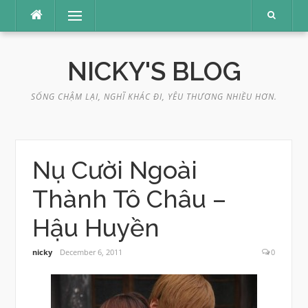
Skip
Menu
to
content
NICKY'S BLOG
SỐNG CHẬM LẠI, NGHĨ KHÁC ĐI, YÊU THƯƠNG NHIỀU HƠN.
Nụ Cười Ngoài
Thành Tô Châu –
Hậu Huyền
nicky
December 6, 2011
0