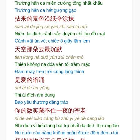
Trường hận ca miễn cường tống nhất khẩu
Trường hận ca hát gượng gạo
拈来的景色
沿纸伞涂抹
niǎn lái de jǐng sè yán zhǐ sǎn tú mǒ
Niêm lai đích cảnh sắc duyên chỉ tán đồ mạt
Cảnh vật ùa về, chiếc ô giấy lấm lem
天空那朵云最沉默
tiān kōng nà duǒ yún zuì chén mò
Thiên không na đóa vân tối trầm mặc
Đám mây trên trời cũng lặng thinh
是爱的暗涌
shì ài de àn yǒng
Thị ái đích ám dung
Bao yêu thương dâng trào
你的微笑
藏不住一夜的苍老
nǐ de wéi xiào cáng bù zhù yī yè de cāng lǎo
Nhĩ đích vi tiếu tàng bất trụ nhất dạ đích thương lão
Nụ cười của nàng không ngăn được đêm đen u tối