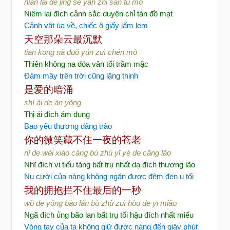
niǎn lái de jǐng sè yán zhǐ sǎn tú mǒ
Niêm lai đích cảnh sắc duyên chỉ tán đồ mạt
Cảnh vật ùa về, chiếc ô giấy lấm lem
天空那朵云最沉默
tiān kōng nà duǒ yún zuì chén mò
Thiên không na đóa vân tối trầm mặc
Đám mây trên trời cũng lặng thinh
是爱的暗涌
shì ài de àn yǒng
Thị ái đích ám dung
Bao yêu thương dâng trào
你的微笑
藏不住一夜的苍老
nǐ de wéi xiào cáng bù zhù yī yè de cāng lǎo
Nhĩ đích vi tiếu tàng bất trụ nhất dạ đích thương lão
Nụ cười của nàng không ngăn được đêm đen u tối
我的拥抱
拦不住最后的一秒
wǒ de yǒng bào lán bù zhù zuì hòu de yī miǎo
Ngã đích ủng bão lan bất trụ tối hậu đích nhất miểu
Vòng tay của ta không giữ được nàng đến giây phút