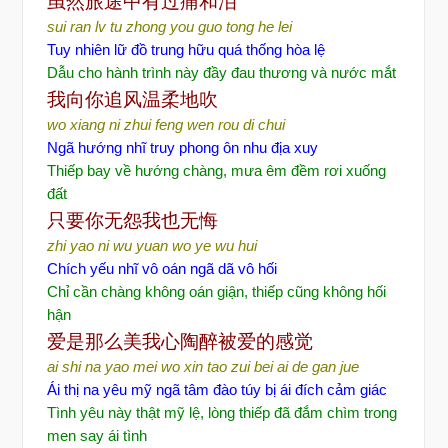
虽然旅途中有过痛和泪
sui ran lv tu zhong you guo tong he lei
Tuy nhiên lữ đồ trung hữu quá thống hòa lệ
Dẫu cho hành trình này đầy đau thương và nước mắt
我向你追
风温柔地吹
wo xiang ni zhui feng wen rou di chui
Ngã hướng nhĩ truy phong ôn nhu địa xuy
Thiếp bay về hướng chàng, mưa êm đềm rơi xuống
đất
只要你无怨我也无悔
zhi yao ni wu yuan wo ye wu hui
Chích yếu nhĩ vô oán ngã dã vô hối
Chỉ cần chàng không oán giận, thiếp cũng không hối
hận
爱是那么美我心陶醉被爱的感觉
ai shi na yao mei wo xin tao zui bei ai de gan jue
Ái thị na yêu mỹ ngã tâm đào túy bị ái đích cảm giác
Tình yêu này thật mỹ lệ, lòng thiếp đã đắm chìm trong
men say ái tình