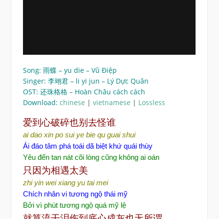
Song: 雨蝶 – yu die – Vũ Điệp
Singer: 李翊君 – li yi jun – Lý Dực Quân
OST: 还珠格格 – Hoàn Châu cách cách
Download:
chinese
|
vietnamese
|
Lossless
爱到心破碎也别去怪谁
ai dao xin po sui ye bie qu guai shui
Ái đáo tâm phá toái dã biệt khứ quái thùy
Yêu đến tan nát cõi lòng cũng không ai oán
只因
为相遇太美
zhi yin wei xiang yu tai mei
Chích nhân vi tương ngộ thái mỹ
Bởi vì phút tương ngộ quá mỹ lệ
就算流干泪
伤到底心成灰也无所谓