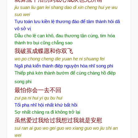
jiu suan liu gan lei shang dao di xin cheng hui ye wu
suo wei
Tựu toán lưu kiền lệ thương đáo để tâm thành hôi dã
vô sở vị
Dẫu cho lệ cạn khô, đau thương tận cùng, tim hóa
thành tro bụi cũng chẳng sao
我破
茧成蝶愿和你双飞
wo po chong cheng die yuan he ni shuang fei
Ngã phá kiển thành điệp nguyện hòa nhĩ song phi
Thiếp phá kén thành bướm để cùng chàng hồ điệp
song phi
最怕你会一去不回
zui pa ni hui yi qu bu hui
Tối phạ nhĩ hội nhất khứ bất hồi
Sợ nhất chàng ra đi không trở lại
虽然爱过我给过我想过我就是安慰
sui ran ai guo wo gei guo wo xiang guo wo jiu shi an
wei