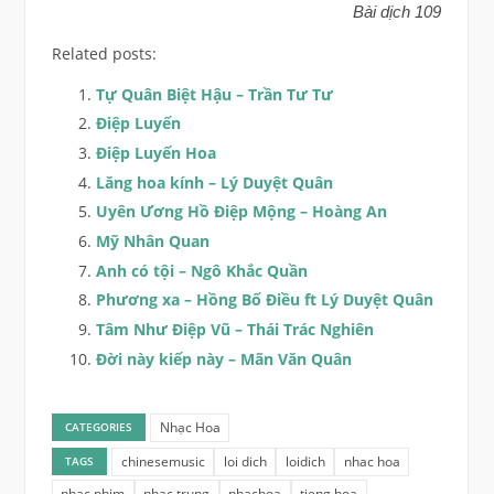
Bài dịch 109
Related posts:
Tự Quân Biệt Hậu – Trần Tư Tư
Điệp Luyến
Điệp Luyến Hoa
Lăng hoa kính – Lý Duyệt Quân
Uyên Ương Hồ Điệp Mộng – Hoàng An
Mỹ Nhân Quan
Anh có tội – Ngô Khắc Quần
Phương xa – Hồng Bố Điều ft Lý Duyệt Quân
Tâm Như Điệp Vũ – Thái Trác Nghiên
Đời này kiếp này – Mãn Văn Quân
Nhạc Hoa
CATEGORIES
chinesemusic
loi dich
loidich
nhac hoa
TAGS
nhac phim
nhac trung
nhachoa
tieng hoa