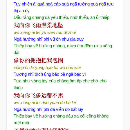
Tuy nhiên ái quá ngã cấp quá ngã tưởng quá ngã tựu
thị an úy
Dẫu rằng chàng đã yêu thiếp, nhớ thiếp, an ủi thiếp.
我向你
飞雨温柔地坠
wo xiang ni fei yu wen rou di zhui
Ngã hướng nhĩ phi vũ ôn nhu địa trụy
Thiếp bay về hướng chàng, mưa êm đềm rơi xuống
đất
像你的
拥抱把我包围
xiang ni de yong bao ba wo bao wei
Tượng nhĩ đích ủng bão bả ngã bao vi
Tựa như vòng tay của chàng ôm ấp che chở cho
thiếp
我向你
飞多远都不累
wo xiang ni fei duo yuan du bu lei
Ngã hướng nhĩ phi đa viễn đô bất luy
Thiếp bay về hướng chàng dẫu xa xôi cũng không
mệt mỏi