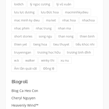
loidich
lý ngọc cương
lý vũ xuân
lưu lực dương
lưu Đức hoa
macminhkydieu
mac minh ky dieu
ma ket
nhac hoa
nhachoa
nhac phim
nhac trung
nhan ma
short stories
song ngu
than nong
thien binh
thien yet
tieng hoa
tieu thuyet
tiểu khúc nhi
truyenngan
trương học hữu
trương tịnh dĩnh
w.k
walker
winky thi
xu nu
Âm tần quái vật
Đồng lệ
Blogroll
Blog Ca Heo Con
Cheryl Nguyen
Heavenly Wind™