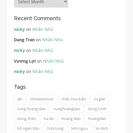
Recent Comments
nicky
on
Nhắn Nhủ
Dang Tran
on
Nhắn Nhủ
nicky
on
Nhắn Nhủ
Vương Lợi
on
Nhắn Nhủ
nicky
on
Nhắn Nhủ
Tags
aki
chinesemusic
châu hoa kiện
cu giai
cung hoang dao
cunghoangdao
dong trinh
dong zhen
ha do
hoang dao
hoangdao
hồ ngạn bân
hứa tung
kim nguu
loi dich